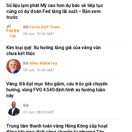
lỗi và thiếu sót.
Số liệu lạm phát Mỹ cao hơn dự báo sẽ tiếp tục
Tác giả và FXStreet không phải là các cố vấn đầu tư đã đăng ký và không
củng cố dự đoán Fed tăng lãi suất – Bản xem
có nội dung nào trong bài viết này nhằm mục đích tư vấn đầu tư.
trước
Bởi
Forex GDP Team
09 Jun, 10:56 GMT
Kim loại quý: Xu hướng tăng giá của vàng vẫn
chưa kết thúc
Bởi
Mike Maharrey
09 Jun, 10:49 GMT
Vàng: Đã đạt mục tiêu giảm, cấu trúc giá chuyển
hướng; vùng FVG 4.540 định hình xu hướng tuần
này
Bởi
01 Jun, 08:29 GMT
Trung tâm thanh toán vàng Hồng Kông sắp hoạt
động khi giao dịch vàng chuyển từ phương Tây