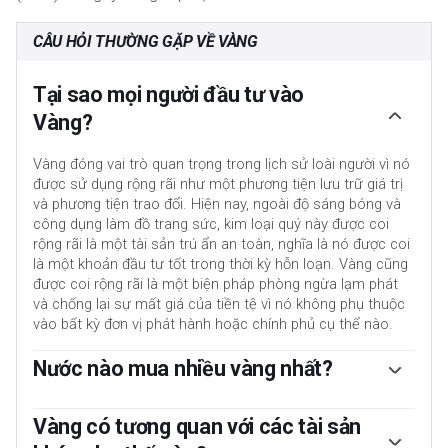
CÂU HỎI THƯỜNG GẶP VỀ VÀNG
Tại sao mọi người đầu tư vào
Vàng?
Vàng đóng vai trò quan trọng trong lịch sử loài người vì nó
được sử dụng rộng rãi như một phương tiện lưu trữ giá trị
và phương tiện trao đổi. Hiện nay, ngoài độ sáng bóng và
công dụng làm đồ trang sức, kim loại quý này được coi
rộng rãi là một tài sản trú ẩn an toàn, nghĩa là nó được coi
là một khoản đầu tư tốt trong thời kỳ hỗn loạn. Vàng cũng
được coi rộng rãi là một biện pháp phòng ngừa lạm phát
và chống lại sự mất giá của tiền tệ vì nó không phụ thuộc
vào bất kỳ đơn vị phát hành hoặc chính phủ cụ thể nào.
Nước nào mua nhiều vàng nhất?
Ngân hàng trung ương là những người nắm giữ Vàng lớn
nhất. Với mục tiêu hỗ trợ đồng tiền của mình trong thời kỳ
Vàng có tương quan với các tài sản
hỗn loạn, các ngân hàng trung ương có xu hướng đa dạng