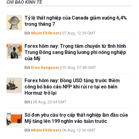
CHỈ BÁO KINH TẾ
Tỷ lệ thất nghiệp của Canada giảm xuống 6,4%
trong tháng 7
Bởi
Nhóm FXStreet
|
07 Aug, 12:39 GMT
Forex hôm nay: Trọng tâm chuyển từ tình hình
Trung Đông sang Bảng lương phi nông nghiệp
của Mỹ
Bởi
Eren Sengezer
|
07 Aug, 07:48 GMT
Forex hôm nay: Đồng USD tăng trước thềm
công bố báo cáo NFP khi rủi ro tại eo biển
Hormuz trở lại
Bởi
|
06 Aug, 20:54 GMT
Số đơn yêu cầu trợ cấp thất nghiệp lần đầu của
Mỹ tăng lên 199 nghìn vào tuần trước
Bởi
Nhóm FXStreet
|
06 Aug, 12:36 GMT