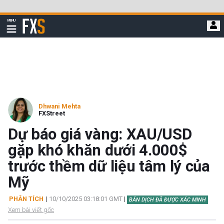
Bỏ
qua
FXStreet
MENU
để
Hiển
thị
đi
điều
hướng
đến
nội
dung
chính
Dhwani Mehta
FXStreet
Dự báo giá vàng: XAU/USD
gặp khó khăn dưới 4.000$
trước thềm dữ liệu tâm lý của
Mỹ
PHÂN TÍCH
|
10/10/2025 03:18:01 GMT
|
BẢN DỊCH ĐÃ ĐƯỢC XÁC MINH
Xem bài viết gốc