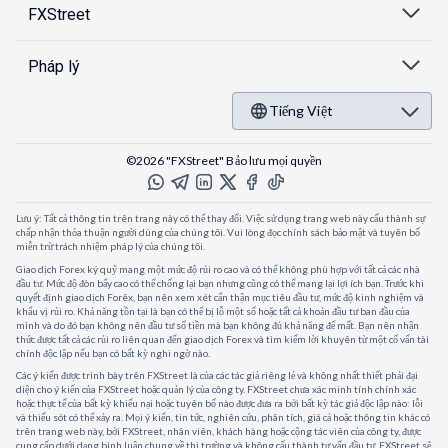
FXStreet
Pháp lý
Tiếng Việt
©2026 "FXStreet" Bảo lưu mọi quyền
Lưu ý: Tất cả thông tin trên trang này có thể thay đổi. Việc sử dụng trang web này cấu thành sự
chấp nhận thỏa thuận người dùng của chúng tôi. Vui lòng đọc chính sách bảo mật và tuyên bố
miễn trừ trách nhiệm pháp lý của chúng tôi.
Giao dịch Forex ký quỹ mang một mức độ rủi ro cao và có thể không phù hợp với tất cả các nhà
đầu tư. Mức độ đòn bẩy cao có thể chống lại bạn nhưng cũng có thể mang lại lợi ích bạn. Trước khi
quyết định giao dịch Forêx, bạn nên xem xét cẩn thận mục tiêu đầu tư, mức độ kinh nghiệm và
khẩu vị rủi ro. Khả năng tồn tại là bạn có thể bị lỗ một số hoặc tất cả khoản đầu tư ban đầu của
mình và do đó bạn không nên đầu tư số tiền mà bạn không đủ khả năng để mất. Bạn nên nhận
thức được tất cả các rủi ro liên quan đến giao dịch Forex và tìm kiếm lời khuyên từ một cố vấn tài
chính độc lập nếu bạn có bất kỳ nghi ngờ nào.
Các ý kiến được trình bày trên FXStreet là của các tác giả riêng lẻ và không nhất thiết phải đại
diện cho ý kiến của FXStreet hoặc quản lý của công ty. FXStreet chưa xác minh tính chính xác
hoặc thực tế của bất kỳ khiếu nại hoặc tuyên bố nào được đưa ra bởi bất kỳ tác giả độc lập nào: lỗi
và thiếu sót có thể xảy ra. Mọi ý kiến, tin tức, nghiên cứu, phân tích, giá cả hoặc thông tin khác có
trên trang web này, bởi FXStreet, nhân viên, khách hàng hoặc cộng tác viên của công ty, được
cung cấp dưới dạng bình luận chung về thị trường và không cấu thành tư vấn đầu tư. FXStreet sẽ