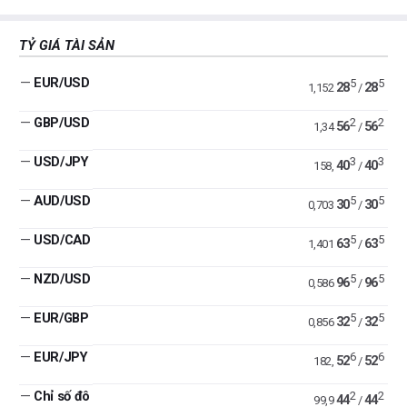
TỶ GIÁ TÀI SẢN
—
EUR/USD
5
5
28
28
1,152
/
—
GBP/USD
2
2
56
56
1,34
/
—
USD/JPY
3
3
40
40
158,
/
—
AUD/USD
5
5
30
30
0,703
/
—
USD/CAD
5
5
63
63
1,401
/
—
NZD/USD
5
5
96
96
0,586
/
—
EUR/GBP
5
5
32
32
0,856
/
—
EUR/JPY
6
6
52
52
182,
/
—
Chỉ số đô
2
2
44
44
99,9
/