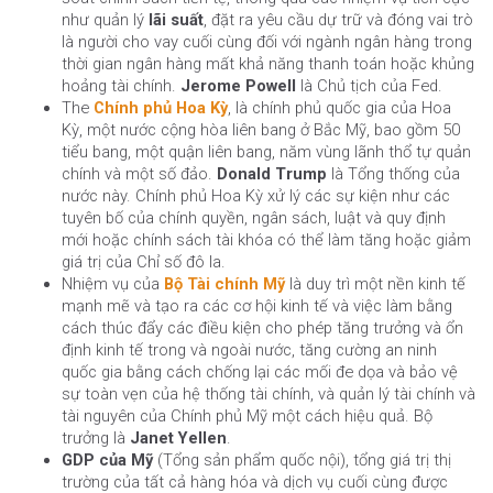
như quản lý
lãi suất
, đặt ra yêu cầu dự trữ và đóng vai trò
là người cho vay cuối cùng đối với ngành ngân hàng trong
thời gian ngân hàng mất khả năng thanh toán hoặc khủng
hoảng tài chính.
Jerome Powell
là Chủ tịch của Fed.
The
Chính phủ Hoa Kỳ
, là chính phủ quốc gia của Hoa
Kỳ, một nước cộng hòa liên bang ở Bắc Mỹ, bao gồm 50
tiểu bang, một quận liên bang, năm vùng lãnh thổ tự quản
chính và một số đảo.
Donald Trump
là Tổng thống của
nước này. Chính phủ Hoa Kỳ xử lý các sự kiện như các
tuyên bố của chính quyền, ngân sách, luật và quy định
mới hoặc chính sách tài khóa có thể làm tăng hoặc giảm
giá trị của Chỉ số đô la.
Nhiệm vụ của
Bộ Tài chính Mỹ
là duy trì một nền kinh tế
mạnh mẽ và tạo ra các cơ hội kinh tế và việc làm bằng
cách thúc đẩy các điều kiện cho phép tăng trưởng và ổn
định kinh tế trong và ngoài nước, tăng cường an ninh
quốc gia bằng cách chống lại các mối đe dọa và bảo vệ
sự toàn vẹn của hệ thống tài chính, và quản lý tài chính và
tài nguyên của Chính phủ Mỹ một cách hiệu quả. Bộ
trưởng là
Janet Yellen
.
GDP của Mỹ
(Tổng sản phẩm quốc nội), tổng giá trị thị
trường của tất cả hàng hóa và dịch vụ cuối cùng được