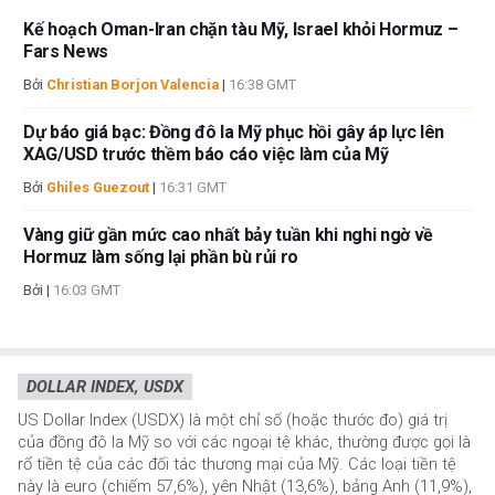
Kế hoạch Oman-Iran chặn tàu Mỹ, Israel khỏi Hormuz –
Fars News
Bởi
Christian Borjon Valencia
|
16:38 GMT
Dự báo giá bạc: Đồng đô la Mỹ phục hồi gây áp lực lên
XAG/USD trước thềm báo cáo việc làm của Mỹ
Bởi
Ghiles Guezout
|
16:31 GMT
Vàng giữ gần mức cao nhất bảy tuần khi nghi ngờ về
Hormuz làm sống lại phần bù rủi ro
Bởi
|
16:03 GMT
DOLLAR INDEX, USDX
US Dollar Index (USDX) là một chỉ số (hoặc thước đo) giá trị
của đồng đô la Mỹ so với các ngoại tệ khác, thường được gọi là
rổ tiền tệ của các đối tác thương mại của Mỹ. Các loại tiền tệ
này là euro (chiếm 57,6%), yên Nhật (13,6%), bảng Anh (11,9%),