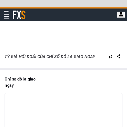
Bỏ
qua
FXStreet
MENU
để
Hiển
thị
đi
điều
hướng
đến
nội
dung
chính
TỶ GIÁ HỐI ĐOÁI CỦA CHỈ SỐ ĐÔ LA GIAO NGAY
Chỉ số đô la giao
ngay