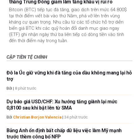
thẳng Trung Đông giảm làm tăng khẩu vị rủi ro
Bitcoin (BTC) tiếp tục đà tăng, giao dịch trên mức 64.800$
tại thời điểm viết bài vào thứ Năm, phá vỡ lên trên vùng
kháng cự quan trọng. Nhu cầu từ các tổ chức hỗ trợ diễn
biến giá BTC khi các quỹ hoán đổi danh mục giao ngay
(ETF) ghi nhận ngày thứ ba liên tiếp có dòng tiền vào tính
đến thời điểm này trong tuần.
CẶP TIỀN TỆ CHÍNH
Đô la Úc giữ vững khi đà tăng của dầu không mang lại hỗ
trợ
Bởi
|
8 phút trước
Dự báo giá USD/CHF: Xu hướng tăng giành lại mức
0,8100 sau khi bật lên từ SMA
Bởi
Christian Borjon Valencia
|
34 phút trước
Bảng Anh ổn định bất chấp dữ liệu việc làm Mỹ mạnh
trước thềm công bố NFP