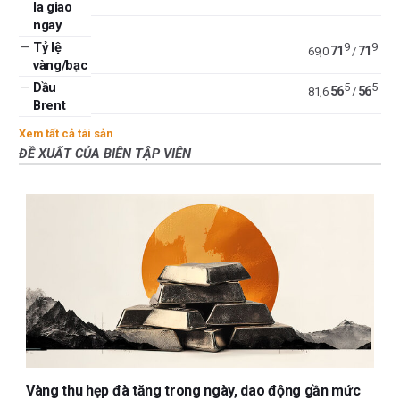
la giao
ngay
—
Tỷ lệ
9
9
71
71
69,0
/
vàng/bạc
—
Dầu
5
5
56
56
81,6
/
Brent
Xem tất cả tài sản
ĐỀ XUẤT CỦA BIÊN TẬP VIÊN
Vàng thu hẹp đà tăng trong ngày, dao động gần mức