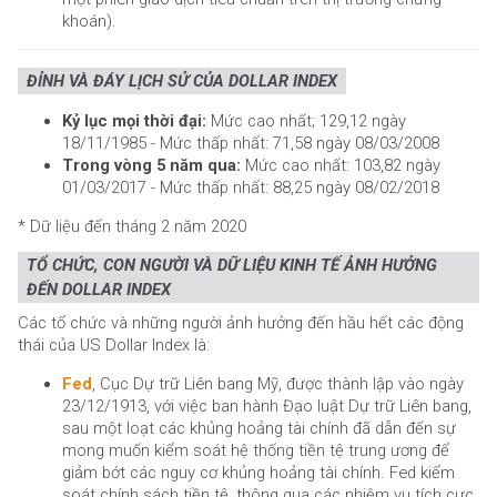
khoán).
ĐỈNH VÀ ĐÁY LỊCH SỬ CỦA DOLLAR INDEX
Kỷ lục mọi thời đại:
Mức cao nhất; 129,12 ngày
18/11/1985 - Mức thấp nhất: 71,58 ngày 08/03/2008
Trong vòng 5 năm qua:
Mức cao nhất: 103,82 ngày
01/03/2017 - Mức thấp nhất: 88,25 ngày 08/02/2018
* Dữ liệu đến tháng 2 năm 2020
TỔ CHỨC, CON NGƯỜI VÀ DỮ LIỆU KINH TẾ ẢNH HƯỞNG
ĐẾN DOLLAR INDEX
Các tổ chức và những người ảnh hưởng đến hầu hết các động
thái của US Dollar Index là:
Fed
, Cục Dự trữ Liên bang Mỹ, được thành lập vào ngày
23/12/1913, với việc ban hành Đạo luật Dự trữ Liên bang,
sau một loạt các khủng hoảng tài chính đã dẫn đến sự
mong muốn kiểm soát hệ thống tiền tệ trung ương để
giảm bớt các nguy cơ khủng hoảng tài chính. Fed kiểm
soát chính sách tiền tệ, thông qua các nhiệm vụ tích cực