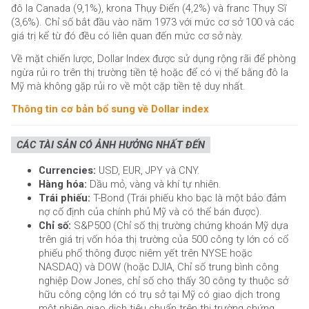
đô la Canada (9,1%), krona Thụy Điển (4,2%) và franc Thụy Sĩ
(3,6%). Chỉ số bắt đầu vào năm 1973 với mức cơ sở 100 và các
giá trị kể từ đó đều có liên quan đến mức cơ sở này.
Về mặt chiến lược, Dollar Index được sử dụng rộng rãi để phòng
ngừa rủi ro trên thị trường tiền tệ hoặc để có vị thế bằng đô la
Mỹ mà không gặp rủi ro về một cặp tiền tệ duy nhất.
Thông tin cơ bản bổ sung về Dollar index
CÁC TÀI SẢN CÓ ẢNH HƯỞNG NHẤT ĐẾN
Currencies:
USD, EUR, JPY và CNY.
Hàng hóa:
Dầu mỏ, vàng và khí tự nhiên.
Trái phiếu:
T-Bond (Trái phiếu kho bạc là một bảo đảm
nợ cố định của chính phủ Mỹ và có thể bán được).
Chỉ số:
S&P500 (Chỉ số thị trường chứng khoán Mỹ dựa
trên giá trị vốn hóa thị trường của 500 công ty lớn có cổ
phiếu phổ thông được niêm yết trên NYSE hoặc
NASDAQ) và DOW (hoặc DJIA, Chỉ số trung bình công
nghiệp Dow Jones, chỉ số cho thấy 30 công ty thuộc sở
hữu công cộng lớn có trụ sở tại Mỹ có giao dịch trong
một phiên giao dịch tiêu chuẩn trên thị trường chứng