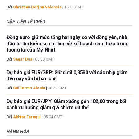
Bởi
Christian Borjon Valencia
|
16:11 GMT
CẶP TIỀN TỆ CHÉO
Đồng euro giữ mức tăng hai ngày so với đồng yên, nhà
đầu tư tìm kiếm sự rõ ràng về kế hoạch can thiệp trong
tương lai của Mỹ-Nhật
Bởi
Sagar Dua
|
08:38 GMT
Dự báo giá EUR/GBP: Giữ dưới 0,8580 với các nhịp giảm
đến nay vẫn bị hạn chế
Bởi
Guillermo Alcala
|
08:29 GMT
Dự báo giá EUR/JPY: Giảm xuống gần 182,00 trong bối
cảnh xu hướng giảm giá chiếm ưu thế
Bởi
Akhtar Faruqui
|
05:04 GMT
HÀNG HÓA