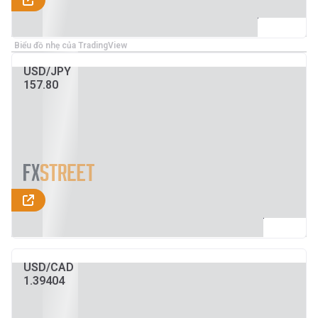
Biểu đồ nhẹ của TradingView
USD/JPY
157.80
USD/CAD
1.39404