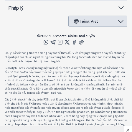
Pháp lý
Tiếng Việt
©2026 "FXStreet" Bảo lưu mọi quyền
Lưu ý: Tất cả thông tin trên trang này có thể thay đổi. Việc sử dụng trang web này cấu thành sự
chấp nhận thỏa thuận người dùng của chúng tôi. Vui lòng đọc chính sách bảo mật và tuyên bố
miễn trừ trách nhiệm pháp lý của chúng tôi.
Giao dịch Forex ký quỹ mang một mức độ rủi ro cao và có thể không phù hợp với tất cả các nhà
đầu tư. Mức độ đòn bẩy cao có thể chống lại bạn nhưng cũng có thể mang lại lợi ích bạn. Trước khi
quyết định giao dịch Forêx, bạn nên xem xét cẩn thận mục tiêu đầu tư, mức độ kinh nghiệm và
khẩu vị rủi ro. Khả năng tồn tại là bạn có thể bị lỗ một số hoặc tất cả khoản đầu tư ban đầu của
mình và do đó bạn không nên đầu tư số tiền mà bạn không đủ khả năng để mất. Bạn nên nhận
thức được tất cả các rủi ro liên quan đến giao dịch Forex và tìm kiếm lời khuyên từ một cố vấn tài
chính độc lập nếu bạn có bất kỳ nghi ngờ nào.
Các ý kiến được trình bày trên FXStreet là của các tác giả riêng lẻ và không nhất thiết phải đại
diện cho ý kiến của FXStreet hoặc quản lý của công ty. FXStreet chưa xác minh tính chính xác
hoặc thực tế của bất kỳ khiếu nại hoặc tuyên bố nào được đưa ra bởi bất kỳ tác giả độc lập nào: lỗi
và thiếu sót có thể xảy ra. Mọi ý kiến, tin tức, nghiên cứu, phân tích, giá cả hoặc thông tin khác có
trên trang web này, bởi FXStreet, nhân viên, khách hàng hoặc cộng tác viên của công ty, được
cung cấp dưới dạng bình luận chung về thị trường và không cấu thành tư vấn đầu tư. FXStreet sẽ
không chấp nhận trách nhiệm đối với bất kỳ tổn thất hoặc thiệt hại nào, bao gồm nhưng không
giới hạn, bất kỳ tổn thất lợi nhuận nào, có thể phát sinh trực tiếp hoặc gián tiếp từ việc sử dụng