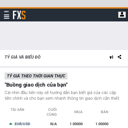
Bỏ
qua
FXStreet
MENU
để
Hiển
thị
đi
điều
hướng
đến
nội
dung
chính
TỶ GIÁ VÀ BIỂU ĐỒ
TỶ GIÁ THEO THỜI GIAN THỰC
"Buồng giao dịch của bạn"
Cái nhìn đầu tiên này sẽ hướng dẫn bạn biết giá của các cặp
tiền chính và cho bạn xem nhanh thông tin giao dịch cần thiết.
TÀI SẢN
CUỐI
MUA
BÁN
CÙNG
EUR/USD
N/A
1.00000
1.00000