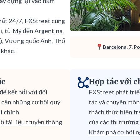
xây dựng lại vào năm
hất 24/7, FXStreet cũng
i, từ Mỹ đến Argentina,
Độ, Vương quốc Anh, Thổ
Barcelona, 7, Po
 khác!
ác
Hợp tác với c
ể kết nối với đối
FXStreet phát triể
 cận những cơ hội quý
tác và chuyên môn
ài chính
thách thức hiện tr
ộ tài liệu truyền thông
của các thị trường
Khám phá cơ hội n