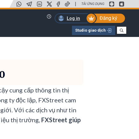
|
TẢI ỨNG DỤNG
Đăng ký
Log in
Studio giao dịch
00
ậy cung cấp thông tin thị
ông ty độc lập, FXStreet cam
giới. Với các dịch vụ như tin
liệu thị trường,
FXStreet giúp