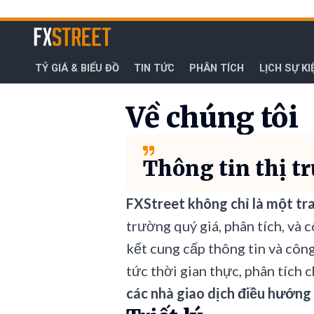
Bỏ
qua
FXStreet
để
đi
TỶ GIÁ & BIỂU ĐỒ
TIN TỨC
PHÂN TÍCH
LỊCH SỰ KI
đến
nội
dung
Về chúng tôi
chính
Thông tin thị t
FXStreet không chỉ là một tr
trường quý giá, phân tích, và 
kết cung cấp thông tin và công
tức thời gian thực, phân tích c
các nhà giao dịch điều hướng 