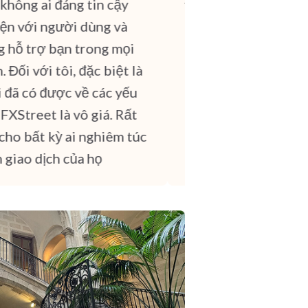
ông ai đáng tin cậy
trong Forex.
n với người dùng và
hỗ trợ bạn trong mọi
ối với tôi, đặc biệt là
đã có được về các yếu
Street là vô giá. Rất
o bất kỳ ai nghiêm túc
iao dịch của họ