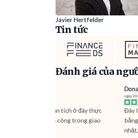
Javier Hertfelder
Tin tức
Đánh giá của ngư
Raffi Avedikian
Donald 
ngày 15 tháng 1 năm 2025
ngày 20 thá
Có những nhà phân tích ở đây thực
Đây là 
sự giúp bạn thành công trong giao
bằng ch
dịch!
nhật, h