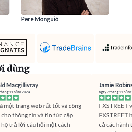
Pere Monguió
ời dùng
Macgillivray
Jamie Robinso
ng 11 năm 2024
ngày 7 tháng 11 năm 202
một trang web rất tốt và công
FXSTREET vẫn l
o thông tin và tin tức cập
FXSTREET hơn 
ọ trả lời câu hỏi một cách
cả các hành trì