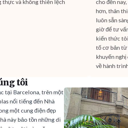
hực và không thiên lệch
cho đến nay, kh
hơn, thân thiệ
luôn sẵn sàng 
giờ để tư vấn. Đ
kiến thức tôi 
tố cơ bản từ FX
khuyến nghị ch
về hành trình g
úng tôi
c tại Barcelona, trên một
las nổi tiếng đến Nhà
ong một cung điện đẹp
nhà này bảo tồn những di