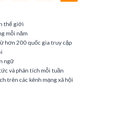
n thế giới
ang mỗi năm
từ hơn 200 quốc gia truy cập
i
n ngữ
tức và phân tích mỗi tuần
ịch trên các kênh mạng xã hội