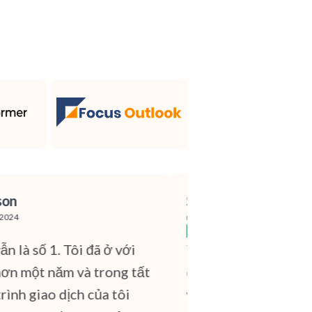
n
Sergio J. Padrón A.
4
ngày 5 tháng 4 năm 2024
à số 1. Tôi đã ở với
Tuyệt vời cho Forex. T
một năm và trong tất
quan và hiệu quả từ cả
nh giao dịch của tôi
và kỹ thuật. Nó đã rất 