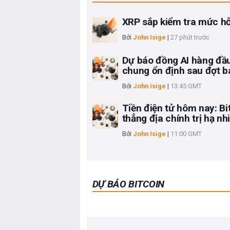
XRP sắp kiểm tra mức hỗ
Bởi
John Isige
|
27 phút trước
Dự báo đồng AI hàng đầu:
chung ổn định sau đợt b
Bởi
John Isige
|
13:45 GMT
Tiền điện tử hôm nay: Bi
thẳng địa chính trị hạ nh
Bởi
John Isige
|
11:00 GMT
DỰ BÁO BITCOIN