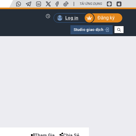
|
TẢI ỨNG DỤNG
Đăng ký
Log in
Studio giao dịch
Tham Gia
Chia Sẻ