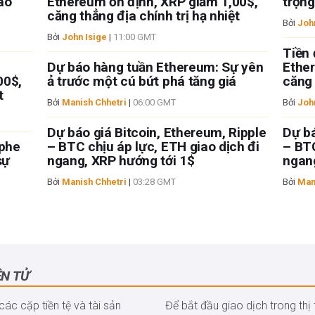
ao
Ethereum ổn định, XRP giảm 1,00$,
trọng
căng thẳng địa chính trị hạ nhiệt
Bởi
Joh
Bởi
John Isige
|
11:00 GMT
Tiền 
Dự báo hàng tuần Ethereum: Sự yên
Ether
00$,
ả trước một cú bứt phá tăng giá
căng 
t
Bởi
Manish Chhetri
|
06:00 GMT
Bởi
Joh
Dự báo giá Bitcoin, Ethereum, Ripple
Dự bá
 phe
– BTC chịu áp lực, ETH giao dịch đi
– BTC
sự
ngang, XRP hướng tới 1$
ngang
Bởi
Manish Chhetri
|
03:28 GMT
Bởi
Man
ỆN TỬ
 các cặp tiền tệ và tài sản
Để bắt đầu giao dịch trong thị