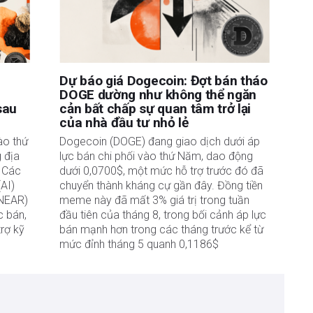
Dự báo giá Dogecoin: Đợt bán tháo
DOGE dường như không thể ngăn
sau
cản bất chấp sự quan tâm trở lại
của nhà đầu tư nhỏ lẻ
ào thứ
Dogecoin (DOGE) đang giao dịch dưới áp
g địa
lực bán chi phối vào thứ Năm, dao động
. Các
dưới 0,0700$, một mức hỗ trợ trước đó đã
(AI)
chuyển thành kháng cự gần đây. Đồng tiền
(NEAR)
meme này đã mất 3% giá trị trong tuần
c bán,
đầu tiên của tháng 8, trong bối cảnh áp lực
rợ kỹ
bán mạnh hơn trong các tháng trước kể từ
mức đỉnh tháng 5 quanh 0,1186$