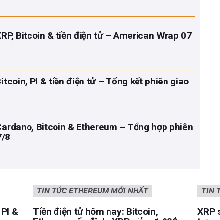
 XRP, Bitcoin & tiền điện tử – American Wrap 07
Bitcoin, PI & tiền điện tử – Tổng kết phiên giao
 Cardano, Bitcoin & Ethereum – Tổng hợp phiên
7/8
TIN TỨC ETHEREUM MỚI NHẤT
TIN 
 PI &
Tiền điện tử hôm nay: Bitcoin,
XRP s