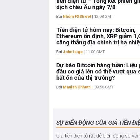
tiền điện tử – Tổng kết phiên gi
dịch châu Âu ngày 7/8
Bởi
Nhóm FXStreet
|
12:08 GMT
Tiền điện tử hôm nay: Bitcoin,
Ethereum ổn định, XRP giảm 1,
căng thẳng địa chính trị hạ nhiệ
Bởi
John Isige
|
11:00 GMT
Dự báo Bitcoin hàng tuần: Liệu
đầu cơ giá lên có thể vượt qua 
bất ổn của thị trường?
Bởi
Manish Chhetri
|
09:56 GMT
SỰ BIẾN ĐỘNG CỦA GIÁ TIỀN ĐI
Giá tiền điện tử rất dễ biến động so với