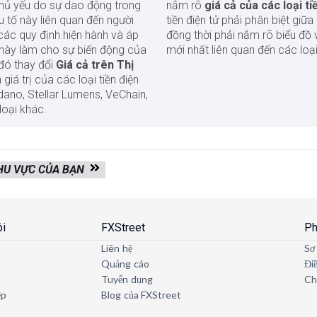
 chủ yếu do sự dao động trong
nắm rõ
giá cả của các loại ti
tố này liên quan đến người
tiền điện tử phải phân biệt giữa
các quy định hiện hành và áp
đồng thời phải nắm rõ biểu đồ 
ố này làm cho sự biến động của
mới nhất liên quan đến các loại
ừ đó thay đổi
Giá cả trên Thị
iá trị của các loại tiền điện
dano, Stellar Lumens, VeChain,
loại khác.
KHU VỰC CỦA BẠN
ôi
FXStreet
Ph
Liên hệ
Sơ
Quảng cáo
Đi
Tuyển dụng
Ch
ệp
Blog của FXStreet