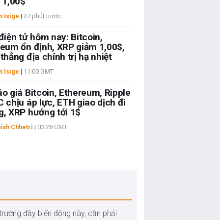
 1,00$
n Isige
|
27 phút trước
điện tử hôm nay: Bitcoin,
eum ổn định, XRP giảm 1,00$,
thẳng địa chính trị hạ nhiệt
n Isige
|
11:00 GMT
o giá Bitcoin, Ethereum, Ripple
 chịu áp lực, ETH giao dịch đi
, XRP hướng tới 1$
ish Chhetri
|
03:28 GMT
 trường đầy biến động này, cần phải