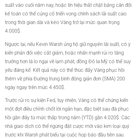
suất vào cuối năm nay, hoặc tín hiệu thắt chặt bảng cân đối
kế toán có thể củng cố triển vọng chính sách lãi suất cao
trong thời gian dài và kéo Vàng trở lại mức quan trọng
4.000$.
Ngược lại, nếu Kevin Warsh ủng hộ giữ nguyên lãi suất, có ý
kiến phản đối việc cắt giảm, hoặc nhấn mạnh rủi ro tăng
trưởng hơn là lo ngại về lạm phát, đồng Đô la Mỹ có thể suy
yếu đáng kể. Kết quả này có thể thúc đẩy Vàng phục hồi
thêm về phía Đường trung bình động giản đơn (SMA) 200
ngày ngay trên mức 4.450$.
Trước rủi ro sự kiện Fed, tuy nhiên, Vàng có thể chứng kiến
một đợt điều chỉnh chốt lời ngắn hạn, đặc biệt sau đà phục
hồi gần đây từ mức thấp trong năm (YTD) gần 4.020$. Các
nhà giao dịch có thể ngừng đặt cược mới vào kim loại quý
trước khi Warsh phát biểu tại cuộc họp báo đầu tiên sau