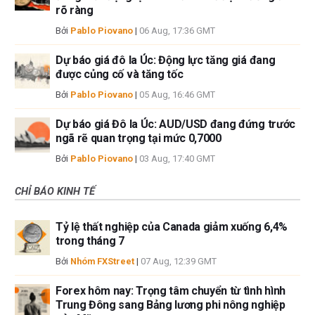
rõ ràng
Bởi
Pablo Piovano
|
06 Aug, 17:36 GMT
Dự báo giá đô la Úc: Động lực tăng giá đang
được củng cố và tăng tốc
Bởi
Pablo Piovano
|
05 Aug, 16:46 GMT
Dự báo giá Đô la Úc: AUD/USD đang đứng trước
ngã rẽ quan trọng tại mức 0,7000
Bởi
Pablo Piovano
|
03 Aug, 17:40 GMT
CHỈ BÁO KINH TẾ
Tỷ lệ thất nghiệp của Canada giảm xuống 6,4%
trong tháng 7
Bởi
Nhóm FXStreet
|
07 Aug, 12:39 GMT
Forex hôm nay: Trọng tâm chuyển từ tình hình
Trung Đông sang Bảng lương phi nông nghiệp