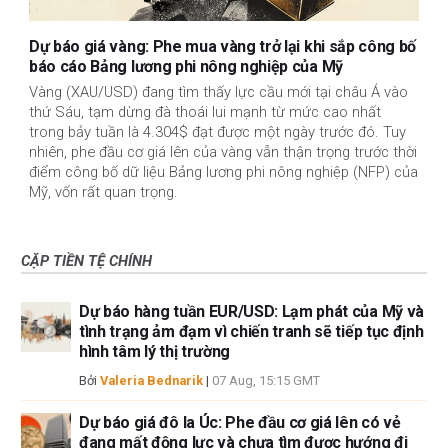
Dự báo giá vàng: Phe mua vàng trở lại khi sắp công bố
báo cáo Bảng lương phi nông nghiệp của Mỹ
Vàng (XAU/USD) đang tìm thấy lực cầu mới tại châu Á vào
thứ Sáu, tạm dừng đà thoái lui mạnh từ mức cao nhất
trong bảy tuần là 4.304$ đạt được một ngày trước đó. Tuy
nhiên, phe đầu cơ giá lên của vàng vẫn thận trọng trước thời
điểm công bố dữ liệu Bảng lương phi nông nghiệp (NFP) của
Mỹ, vốn rất quan trọng.
CẶP TIỀN TỆ CHÍNH
Dự báo hàng tuần EUR/USD: Lạm phát của Mỹ và
tình trạng ảm đạm vì chiến tranh sẽ tiếp tục định
hình tâm lý thị trường
Bởi
Valeria Bednarik
|
07 Aug, 15:15 GMT
Dự báo giá đô la Úc: Phe đầu cơ giá lên có vẻ
đang mất động lực và chưa tìm được hướng đi