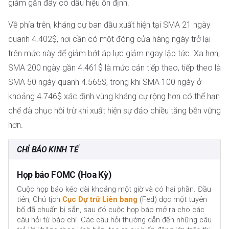
giảm gần đây có dấu hiệu ổn định.
Về phía trên, kháng cự ban đầu xuất hiện tại SMA 21 ngày
quanh 4.402$, nơi cần có một đóng cửa hàng ngày trở lại
trên mức này để giảm bớt áp lực giảm ngay lập tức. Xa hơn,
SMA 200 ngày gần 4.461$ là mức cản tiếp theo, tiếp theo là
SMA 50 ngày quanh 4.565$, trong khi SMA 100 ngày ở
khoảng 4.746$ xác định vùng kháng cự rộng hơn có thể hạn
chế đà phục hồi trừ khi xuất hiện sự đảo chiều tăng bền vững
hơn.
CHỈ BÁO KINH TẾ
Họp báo FOMC (Hoa Kỳ)
Cuộc họp báo kéo dài khoảng một giờ và có hai phần. Đầu
tiên, Chủ tịch
Cục Dự trữ Liên bang
(Fed) đọc một tuyên
bố đã chuẩn bị sẵn, sau đó cuộc họp báo mở ra cho các
câu hỏi từ báo chí. Các câu hỏi thường dẫn đến những câu