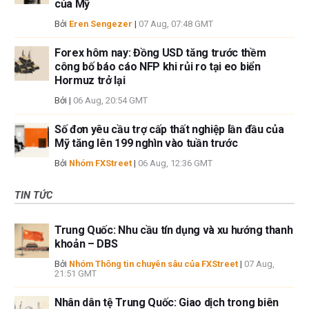
của Mỹ
Bởi
Eren Sengezer
|
07 Aug, 07:48 GMT
Forex hôm nay: Đồng USD tăng trước thềm
công bố báo cáo NFP khi rủi ro tại eo biển
Hormuz trở lại
Bởi
|
06 Aug, 20:54 GMT
Số đơn yêu cầu trợ cấp thất nghiệp lần đầu của
Mỹ tăng lên 199 nghìn vào tuần trước
Bởi
Nhóm FXStreet
|
06 Aug, 12:36 GMT
TIN TỨC
Trung Quốc: Nhu cầu tín dụng và xu hướng thanh
khoản – DBS
Bởi
Nhóm Thông tin chuyên sâu của FXStreet
|
07 Aug,
21:51 GMT
Nhân dân tệ Trung Quốc: Giao dịch trong biên