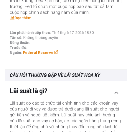
trả lời không theo kịch bản, tạo ra sự biến động lớn trên thị
trường. Fed tổ chức một cuộc họp báo sau tất cả tám
cuộc họp chính sách hàng năm của mình.
Đọc thêm
Lần phát hành tiếp theo:
Th 4 thg 6 17, 2026 18:30
Tần số:
Không thường xuyên
Đồng thuận:
-
Trước đó:
-
Nguồn:
Federal Reserve
CÂU HỎI THƯỜNG GẶP VỀ LÃI SUẤT HOA KỲ
Lãi suất là gì?
Lãi suất do các tổ chức tài chính tính cho các khoản vay
của người đi vay và được trả dưới dạng lãi suất cho người
gửi tiền và người tiết kiệm. Lãi suất này chịu ảnh hưởng
của lãi suất cho vay cơ bản, do các ngân hàng trung ương
thiết lập để ứng phó với những thay đổi trong nền kinh tế.