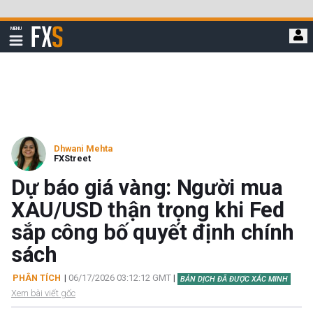
Bỏ
qua
FXStreet
MENU
để
Hiển
thị
đi
điều
hướng
đến
nội
dung
chính
Dhwani Mehta
FXStreet
Dự báo giá vàng: Người mua
XAU/USD thận trọng khi Fed
sắp công bố quyết định chính
sách
PHÂN TÍCH
|
06/17/2026 03:12:12 GMT
|
BẢN DỊCH ĐÃ ĐƯỢC XÁC MINH
Xem bài viết gốc