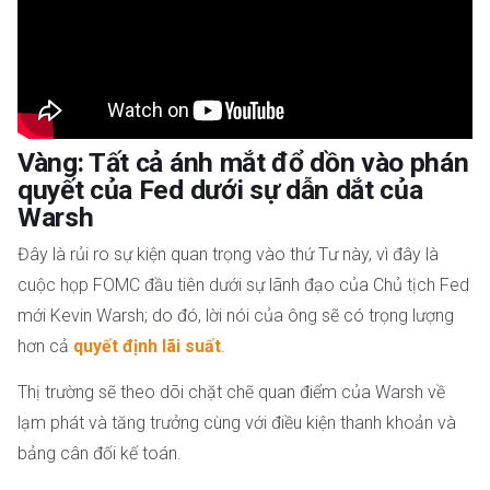
Vàng: Tất cả ánh mắt đổ dồn vào phán
quyết của Fed dưới sự dẫn dắt của
Warsh
Đây là rủi ro sự kiện quan trọng vào thứ Tư này, vì đây là
cuộc họp FOMC đầu tiên dưới sự lãnh đạo của Chủ tịch Fed
mới Kevin Warsh; do đó, lời nói của ông sẽ có trọng lượng
hơn cả
quyết định lãi suất
.
Thị trường sẽ theo dõi chặt chẽ quan điểm của Warsh về
lạm phát và tăng trưởng cùng với điều kiện thanh khoản và
bảng cân đối kế toán.