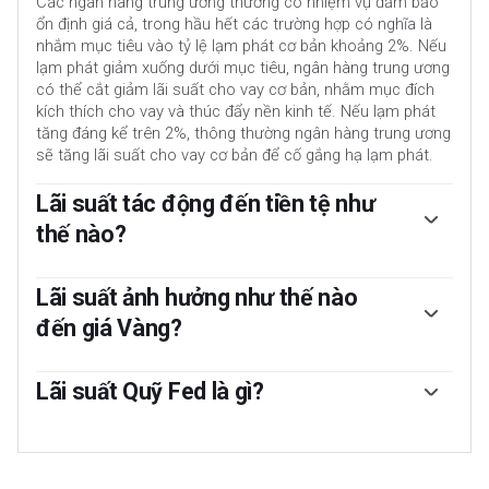
Các ngân hàng trung ương thường có nhiệm vụ đảm bảo
ổn định giá cả, trong hầu hết các trường hợp có nghĩa là
nhắm mục tiêu vào tỷ lệ lạm phát cơ bản khoảng 2%. Nếu
lạm phát giảm xuống dưới mục tiêu, ngân hàng trung ương
có thể cắt giảm lãi suất cho vay cơ bản, nhằm mục đích
kích thích cho vay và thúc đẩy nền kinh tế. Nếu lạm phát
tăng đáng kể trên 2%, thông thường ngân hàng trung ương
sẽ tăng lãi suất cho vay cơ bản để cố gắng hạ lạm phát.
Lãi suất tác động đến tiền tệ như
thế nào?
Lãi suất cao hơn thường giúp tăng giá trị đồng tiền của
một quốc gia vì chúng khiến quốc gia này trở thành nơi hấp
Lãi suất ảnh hưởng như thế nào
dẫn hơn đối với các nhà đầu tư toàn cầu để gửi tiền.
đến giá Vàng?
Lãi suất cao hơn nhìn chung sẽ gây áp lực lên giá Vàng vì
làm tăng chi phí cơ hội khi nắm giữ Vàng thay vì đầu tư vào
Lãi suất Quỹ Fed là gì?
tài sản có lãi hoặc gửi tiền mặt vào ngân hàng. Nếu lãi
Lãi suất quỹ Fed là lãi suất qua đêm mà các ngân hàng
suất cao, điều này thường đẩy giá Đô la Mỹ (USD) lên cao
Hoa Kỳ cho nhau vay. Đây là lãi suất tiêu đề thường được
và vì Vàng được định giá bằng Đô la, điều này có tác dụng
Cục Dự trữ Liên bang đưa ra tại các cuộc họp FOMC. Lãi
làm giảm giá Vàng.