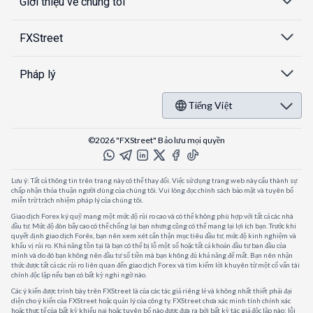
Giới thiệu về chúng tôi
FXStreet
Pháp lý
Tiếng Việt
©2026 "FXStreet" Bảo lưu mọi quyền
Lưu ý: Tất cả thông tin trên trang này có thể thay đổi. Việc sử dụng trang web này cấu thành sự
chấp nhận thỏa thuận người dùng của chúng tôi. Vui lòng đọc chính sách bảo mật và tuyên bố
miễn trừ trách nhiệm pháp lý của chúng tôi.
Giao dịch Forex ký quỹ mang một mức độ rủi ro cao và có thể không phù hợp với tất cả các nhà
đầu tư. Mức độ đòn bẩy cao có thể chống lại bạn nhưng cũng có thể mang lại lợi ích bạn. Trước khi
quyết định giao dịch Forêx, bạn nên xem xét cẩn thận mục tiêu đầu tư, mức độ kinh nghiệm và
khẩu vị rủi ro. Khả năng tồn tại là bạn có thể bị lỗ một số hoặc tất cả khoản đầu tư ban đầu của
mình và do đó bạn không nên đầu tư số tiền mà bạn không đủ khả năng để mất. Bạn nên nhận
thức được tất cả các rủi ro liên quan đến giao dịch Forex và tìm kiếm lời khuyên từ một cố vấn tài
chính độc lập nếu bạn có bất kỳ nghi ngờ nào.
Các ý kiến được trình bày trên FXStreet là của các tác giả riêng lẻ và không nhất thiết phải đại
diện cho ý kiến của FXStreet hoặc quản lý của công ty. FXStreet chưa xác minh tính chính xác
hoặc thực tế của bất kỳ khiếu nại hoặc tuyên bố nào được đưa ra bởi bất kỳ tác giả độc lập nào: lỗi