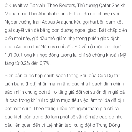
ở Kuwait và Bahrain. Theo Reuters, Thủ tướng Qatar Sheikh
Mohammed bin Abdulrahman al-Thani đã nói chuyện với
Ngoại trưởng Iran Abbas Araqchi, kêu gọi hai bên cam kết
giải quyết vấn đề bằng con đường ngoại giao. Bất chấp diễn
biến mới này, giá dầu thô giảm nhẹ trong phiên giao dịch
châu Âu hôm thứ Năm và chỉ số USD vẫn ở mức âm dưới
101,00, trong khi hợp đồng tương lai chỉ số chứng khoán Mỹ
tăng từ 0,2% đến 0,7%.
Biên bản cuộc họp chính sách tháng Sáu của Cục Dự trữ
Liên bang (Fed) nhấn mạnh rằng các nhà hoạch định chính
sách nhìn chung coi rủi ro tăng giá đối với sự ổn định giá cả
là cao trong khi rủi ro giảm mục tiêu việc làm tối đa đã dịu
bớt một chút. Theo tài liệu, hầu hết người tham gia chỉ ra
các kịch bản trong đó lạm phát sẽ vẫn ở mức cao do nhu
cầu liên quan đến trí tuệ nhân tạo, xung đột ở Trung Đông