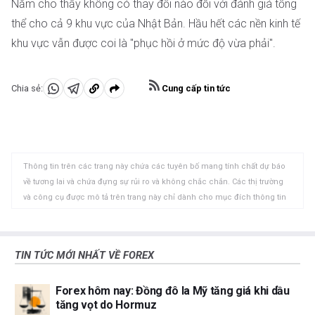
Năm cho thấy không có thay đổi nào đối với đánh giá tổng
thể cho cả 9 khu vực của Nhật Bản. Hầu hết các nền kinh tế
khu vực vẫn được coi là "phục hồi ở mức độ vừa phải".
Cung cấp tin tức
Chia sẻ:
Chia
Chia
Sao
sẻ
sẻ
chép
vào
vào
vào
WhatsApp
Telegram
khay
Thông tin trên các trang này chứa các tuyên bố mang tính chất dự báo
nhớ
về tương lai và chứa đựng sự rủi ro và không chắc chắn. Các thị trường
tạm
và công cụ được mô tả trên trang này chỉ dành cho mục đích thông tin
và không phải là các khuyến nghị về việc mua hoặc bán các tài sản này.
Bạn nên tự nghiên cứu kỹ lưỡng trước khi đưa ra bất kỳ quyết định đầu tư
nào. FXStreet không đảm bảo rằng thông tin này không có lỗi, sai sót
TIN TỨC MỚI NHẤT VỀ FOREX
hoặc sai sót trọng yếu. FXStreet cũng không đảm bảo rằng thông tin này
có tính chất kịp thời. Việc đầu tư vào các thị trường mở chứa đựng nhiều
Forex hôm nay: Đồng đô la Mỹ tăng giá khi dầu
rủi ro, bao gồm việc mất tất cả hoặc một phần khoản đầu tư của bạn
tăng vọt do Hormuz
cũng như sự đau khổ về cảm xúc. Tất cả các rủi ro, tổn thất và chi phí