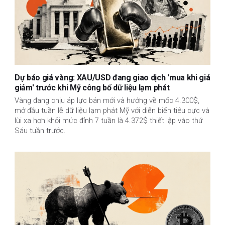
Dự báo giá vàng: XAU/USD đang giao dịch 'mua khi giá
giảm' trước khi Mỹ công bố dữ liệu lạm phát
Vàng đang chịu áp lực bán mới và hướng về mốc 4.300$,
mở đầu tuần lễ dữ liệu lạm phát Mỹ với diễn biến tiêu cực và
lùi xa hơn khỏi mức đỉnh 7 tuần là 4.372$ thiết lập vào thứ
Sáu tuần trước.