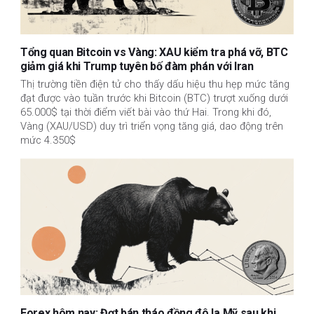
Tổng quan Bitcoin vs Vàng: XAU kiểm tra phá vỡ, BTC
giảm giá khi Trump tuyên bố đàm phán với Iran
Thị trường tiền điện tử cho thấy dấu hiệu thu hẹp mức tăng
đạt được vào tuần trước khi Bitcoin (BTC) trượt xuống dưới
65.000$ tại thời điểm viết bài vào thứ Hai. Trong khi đó,
Vàng (XAU/USD) duy trì triển vọng tăng giá, dao động trên
mức 4.350$
Forex hôm nay: Đợt bán tháo đồng đô la Mỹ sau khi