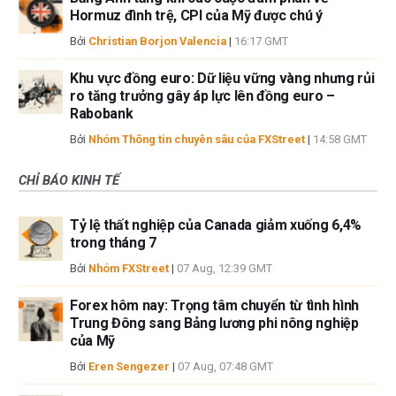
Hormuz đình trệ, CPI của Mỹ được chú ý
Bởi
Christian Borjon Valencia
|
16:17 GMT
Khu vực đồng euro: Dữ liệu vững vàng nhưng rủi
ro tăng trưởng gây áp lực lên đồng euro –
Rabobank
Bởi
Nhóm Thông tin chuyên sâu của FXStreet
|
14:58 GMT
CHỈ BÁO KINH TẾ
Tỷ lệ thất nghiệp của Canada giảm xuống 6,4%
trong tháng 7
Bởi
Nhóm FXStreet
|
07 Aug, 12:39 GMT
Forex hôm nay: Trọng tâm chuyển từ tình hình
Trung Đông sang Bảng lương phi nông nghiệp
của Mỹ
Bởi
Eren Sengezer
|
07 Aug, 07:48 GMT