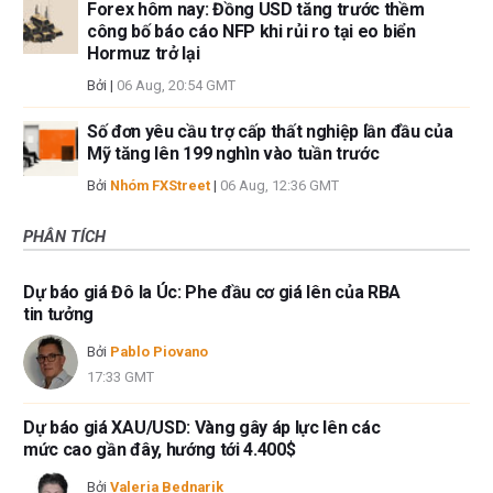
Forex hôm nay: Đồng USD tăng trước thềm
công bố báo cáo NFP khi rủi ro tại eo biển
Hormuz trở lại
Bởi
|
06 Aug, 20:54 GMT
Số đơn yêu cầu trợ cấp thất nghiệp lần đầu của
Mỹ tăng lên 199 nghìn vào tuần trước
Bởi
Nhóm FXStreet
|
06 Aug, 12:36 GMT
PHÂN TÍCH
Dự báo giá Đô la Úc: Phe đầu cơ giá lên của RBA
tin tưởng
Bởi
Pablo Piovano
17:33 GMT
Dự báo giá XAU/USD: Vàng gây áp lực lên các
mức cao gần đây, hướng tới 4.400$
Bởi
Valeria Bednarik