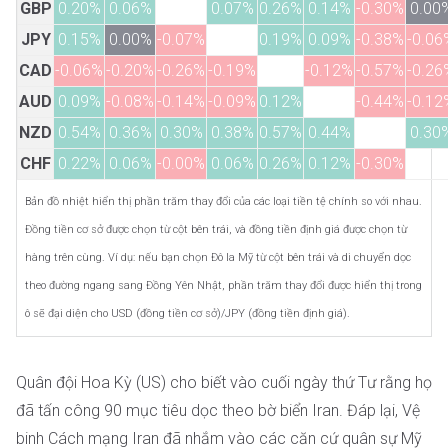
GBP
0.20%
0.06%
0.07%
0.26%
0.14%
-0.30%
0.00
JPY
0.15%
0.00%
-0.07%
0.19%
0.09%
-0.38%
-0.06
CAD
-0.06%
-0.20%
-0.26%
-0.19%
-0.12%
-0.57%
-0.26
AUD
0.09%
-0.08%
-0.14%
-0.09%
0.12%
-0.44%
-0.12
NZD
0.54%
0.36%
0.30%
0.38%
0.57%
0.44%
0.30
CHF
0.22%
0.06%
-0.00%
0.06%
0.26%
0.12%
-0.30%
Bản đồ nhiệt hiển thị phần trăm thay đổi của các loại tiền tệ chính so với nhau.
Đồng tiền cơ sở được chọn từ cột bên trái, và đồng tiền định giá được chọn từ
hàng trên cùng. Ví dụ: nếu bạn chọn Đô la Mỹ từ cột bên trái và di chuyển dọc
theo đường ngang sang Đồng Yên Nhật, phần trăm thay đổi được hiển thị trong
ô sẽ đại diện cho USD (đồng tiền cơ sở)/JPY (đồng tiền định giá).
Quân đội Hoa Kỳ (US) cho biết vào cuối ngày thứ Tư rằng họ
đã tấn công 90 mục tiêu dọc theo bờ biển Iran. Đáp lại, Vệ
binh Cách mạng Iran đã nhắm vào các căn cứ quân sự Mỹ