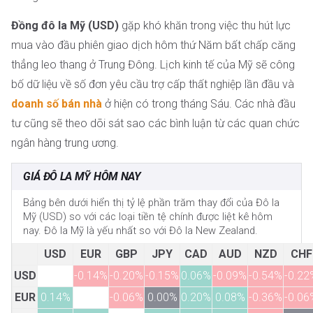
Đồng đô la Mỹ (USD)
gặp khó khăn trong việc thu hút lực
mua vào đầu phiên giao dịch hôm thứ Năm bất chấp căng
thẳng leo thang ở Trung Đông. Lịch kinh tế của Mỹ sẽ công
bố dữ liệu về số đơn yêu cầu trợ cấp thất nghiệp lần đầu và
doanh số bán nhà
ở hiện có trong tháng Sáu. Các nhà đầu
tư cũng sẽ theo dõi sát sao các bình luận từ các quan chức
ngân hàng trung ương.
GIÁ ĐÔ LA MỸ HÔM NAY
Bảng bên dưới hiển thị tỷ lệ phần trăm thay đổi của Đô la
Mỹ (USD) so với các loại tiền tệ chính được liệt kê hôm
nay. Đô la Mỹ là yếu nhất so với Đô la New Zealand.
USD
EUR
GBP
JPY
CAD
AUD
NZD
CHF
USD
-0.14%
-0.20%
-0.15%
0.06%
-0.09%
-0.54%
-0.22
EUR
0.14%
-0.06%
0.00%
0.20%
0.08%
-0.36%
-0.06