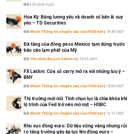
liên quan đến đầu tư, bao gồm việc mất toàn bộ vốn đầu tư, thuộc trách
Bởi
|
53 phút trước
nhiệm của bạn. Các quan điểm và ý kiến thể hiện trong bài viết này là của
các tác giả và không nhất thiết phản ánh chính sách hoặc quan điểm
Hoa Kỳ: Bảng lương yếu và doanh số bán lẻ suy
yếu – TD Securities
chính thức của FXStreet cũng như các nhà quảng cáo của nó. Tác giả
sẽ không chịu trách nhiệm về thông tin được tìm thấy ở cuối các liên kết
Bởi
Nhóm Thông tin chuyên sâu của FXStreet
|
18:48 GMT
được đăng trên trang này.
Nếu không được đề cập rõ ràng trong nội dung bài viết, tại thời điểm viết
Đà tăng của đồng peso Mexico tạm dừng trước
bài, tác giả không nắm giữ vị thế nào đối với bất kỳ cổ phiếu nào được đề
báo cáo lạm phát của Mỹ
cập trong bài viết này và không có quan hệ kinh doanh với bất kỳ công ty
Bởi
Christian Borjon Valencia
|
18:36 GMT
nào được đề cập. Tác giả không nhận được tiền công cho việc viết bài
này, ngoài từ FXStreet.
FX LatAm: Cửa sổ carry mở ra với những lưu ý –
FXStreet và tác giả không cung cấp các đề xuất được cá nhân hóa. Tác
BNY
giả không cam đoan về tính chính xác, đầy đủ hoặc phù hợp của thông
Bởi
Nhóm Thông tin chuyên sâu của FXStreet
|
18:09 GMT
tin này. FXStreet và tác giả sẽ không chịu trách nhiệm về bất kỳ sai sót,
thiếu sót hoặc bất kỳ tổn thất, thương tích hoặc thiệt hại nào phát sinh từ
Thị trường mới nổi: Tính chọn lọc là chìa khóa khi
thông tin này và việc hiển thị hoặc sử dụng thông tin này. Ngoại trừ các
lộ trình của Fed trở nên mờ mịt – HSBC
lỗi và thiếu sót.
Bởi
Nhóm Thông tin chuyên sâu của FXStreet
|
16:13 GMT
Tác giả và FXStreet không phải là các cố vấn đầu tư đã đăng ký và không
có nội dung nào trong bài viết này nhằm mục đích tư vấn đầu tư.
Khu vực đồng euro: Dữ liệu vững vàng nhưng rủi
ro tăng trưởng gây áp lực lên đồng euro –