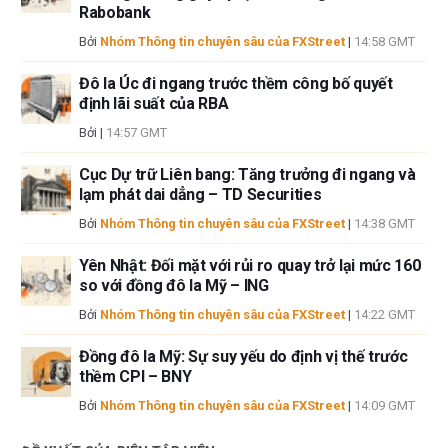
Rabobank
Bởi
Nhóm Thông tin chuyên sâu của FXStreet
|
14:58 GMT
Đô la Úc đi ngang trước thềm công bố quyết
định lãi suất của RBA
Bởi
|
14:57 GMT
Cục Dự trữ Liên bang: Tăng trưởng đi ngang và
lạm phát dai dẳng – TD Securities
Bởi
Nhóm Thông tin chuyên sâu của FXStreet
|
14:38 GMT
Yên Nhật: Đối mặt với rủi ro quay trở lại mức 160
so với đồng đô la Mỹ – ING
Bởi
Nhóm Thông tin chuyên sâu của FXStreet
|
14:22 GMT
Đồng đô la Mỹ: Sự suy yếu do định vị thế trước
thềm CPI – BNY
Bởi
Nhóm Thông tin chuyên sâu của FXStreet
|
14:09 GMT