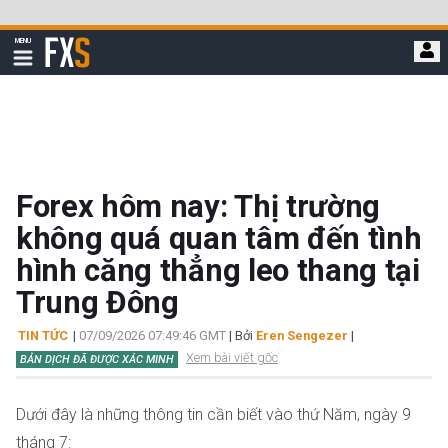
Bỏ
qua
FXStreet
MENU
để
Hiển
thị
đi
điều
hướng
đến
nội
dung
chính
Forex hôm nay: Thị trường
không quá quan tâm đến tình
hình căng thẳng leo thang tại
Trung Đông
TIN TỨC
|
07/09/2026 07:49:46 GMT
| Bởi
Eren Sengezer
|
Xem bài viết gốc
BẢN DỊCH ĐÃ ĐƯỢC XÁC MINH
Dưới đây là những thông tin cần biết vào thứ Năm, ngày 9
tháng 7: