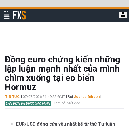
Bỏ
qua
FXStreet
MENU
để
Hiển
thị
đi
điều
hướng
đến
nội
dung
chính
Đồng euro chứng kiến những
lập luận mạnh nhất của mình
chìm xuống tại eo biển
Hormuz
TIN TỨC
|
07/07/2026 21:49:22 GMT
| Bởi
Joshua Gibson
|
Xem bài viết gốc
BẢN DỊCH ĐÃ ĐƯỢC XÁC MINH
EUR/USD đóng cửa yếu nhất kể từ thứ Tư tuần