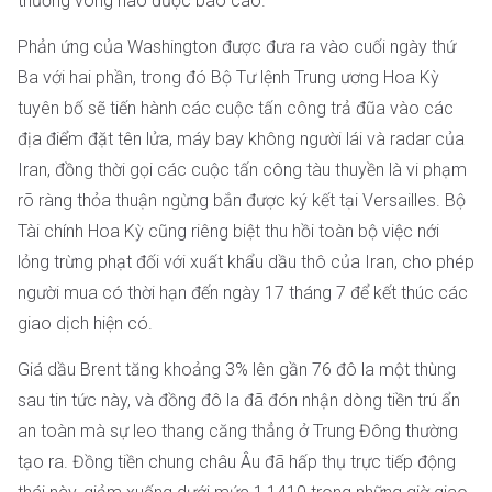
thương vong nào được báo cáo.
Phản ứng của Washington được đưa ra vào cuối ngày thứ
Ba với hai phần, trong đó Bộ Tư lệnh Trung ương Hoa Kỳ
tuyên bố sẽ tiến hành các cuộc tấn công trả đũa vào các
địa điểm đặt tên lửa, máy bay không người lái và radar của
Iran, đồng thời gọi các cuộc tấn công tàu thuyền là vi phạm
rõ ràng thỏa thuận ngừng bắn được ký kết tại Versailles. Bộ
Tài chính Hoa Kỳ cũng riêng biệt thu hồi toàn bộ việc nới
lỏng trừng phạt đối với xuất khẩu dầu thô của Iran, cho phép
người mua có thời hạn đến ngày 17 tháng 7 để kết thúc các
giao dịch hiện có.
Giá dầu Brent tăng khoảng 3% lên gần 76 đô la một thùng
sau tin tức này, và đồng đô la đã đón nhận dòng tiền trú ẩn
an toàn mà sự leo thang căng thẳng ở Trung Đông thường
tạo ra. Đồng tiền chung châu Âu đã hấp thụ trực tiếp động