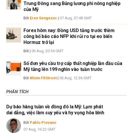
Trung Đông sang Bảng lương phi nông nghiệp
của Mỹ
Bởi
Eren Sengezer
|
07 Aug, 07:48 GMT
Forex hôm nay: Đồng USD tăng trước thềm
công bố báo cáo NFP khi rủi ro tại eo biển
Hormuz trở lại
Bởi
|
06 Aug, 20:54 GMT
Số đơn yêu cầu trợ cấp thất nghiệp lần đầu của
Mỹ tăng lên 199 nghìn vào tuần trước
Bởi
Nhóm FXStreet
|
06 Aug, 12:36 GMT
PHÂN TÍCH
Dự báo hàng tuần về đồng đô la Mỹ: Lạm phát
dai dẳng, việc làm suy yếu và hy vọng hòa bình
Bởi
Pablo Piovano
07 Aug, 16:22 GMT