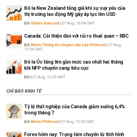
Đô la New Zealand tăng giá khi sự suy yếu của
thị trường lao động Mỹ gây áp lực lên USD
Bởi
Ghiles Guezout
|
07 Aug, 16:04 GMT
Canada: Cải thiện dần với rủi ro thuế quan – RBC
Bởi
Nhóm Thông tin chuyên sâu của FXStreet
|
07 Aug,
15:54 GMT
Đô la Úc tăng lên gần mức cao nhất hai tháng
khi NFP chuyển sang tiêu cực
Bởi
|
07 Aug, 15:39 GMT
CHỈ BÁO KINH TẾ
Tỷ lệ thất nghiệp của Canada giảm xuống 6,4%
trong tháng 7
Bởi
Nhóm FXStreet
|
07 Aug, 12:39 GMT
Forex hôm nay: Trọng tâm chuyển từ tình hình