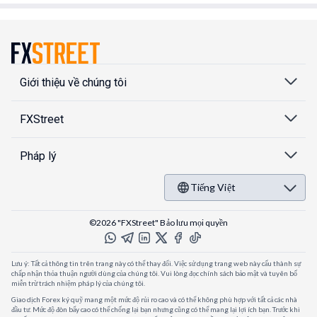
Giới thiệu về chúng tôi
FXStreet
Pháp lý
Tiếng Việt
©2026 "FXStreet" Bảo lưu mọi quyền
Lưu ý: Tất cả thông tin trên trang này có thể thay đổi. Việc sử dụng trang web này cấu thành sự
chấp nhận thỏa thuận người dùng của chúng tôi. Vui lòng đọc chính sách bảo mật và tuyên bố
miễn trừ trách nhiệm pháp lý của chúng tôi.
Giao dịch Forex ký quỹ mang một mức độ rủi ro cao và có thể không phù hợp với tất cả các nhà
đầu tư. Mức độ đòn bẩy cao có thể chống lại bạn nhưng cũng có thể mang lại lợi ích bạn. Trước khi