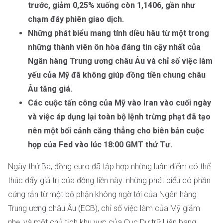
trước, giảm 0,25% xuống còn 1,1406, gần như
chạm đáy phiên giao dịch.
Những phát biểu mang tính diều hâu từ một trong
những thành viên ôn hòa đáng tin cậy nhất của
Ngân hàng Trung ương châu Âu và chỉ số việc làm
yếu của Mỹ đã không giúp đồng tiền chung châu
Âu tăng giá.
Các cuộc tấn công của Mỹ vào Iran vào cuối ngày
và việc áp dụng lại toàn bộ lệnh trừng phạt đã tạo
nên một bối cảnh căng thẳng cho biên bản cuộc
họp của Fed vào lúc 18:00 GMT thứ Tư.
Ngày thứ Ba, đồng euro đã tập hợp những luận điểm có thể
thúc đẩy giá trị của đồng tiền này: những phát biểu có phần
cứng rắn từ một bộ phận không ngờ tới của Ngân hàng
Trung ương châu Âu (ECB), chỉ số việc làm của Mỹ giảm
nhẹ, và một chủ tịch khu vực của Cục Dự trữ Liên bang