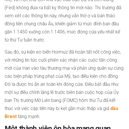
(Fed) không đưa ra bất kỳ thông tin mới nào. Thị trường đã
xem xét các thông tin này, nhưng vẫn thờ ơ và bán tháo
đồng tiền chung châu Âu, khiến giảm từ mức đỉnh ban đầu
gần 1.1450 xuống còn 1.1406, mức đóng cửa yếu nhất kể
từ thứ Tư tuần trước.
Sau đó, sự kiện eo biển Hormuz đã hoàn tất nốt công việc,
với những tin tức cuối phiên xác nhận các cuộc tấn công
mới của Iran vào tàu thương mại và phản ứng quân sự cùng
các biện pháp trừng phạt của Mỹ, tạo điều kiện cho đồng
Đô la được trú ẩn an toàn khi đóng cửa. Điều bắt đầu như
một sự điều chỉnh lặng lẽ trước biên bản cuộc họp của Ủy
ban Thị trường Mở Liên bang (FOMC) hôm thứ Tư đã kết
thúc với việc cặp tiền này bị kẹt gần mức thấp và giá
dầu
Brent
tăng mạnh.
Một thành viên ôn hòa mang quan