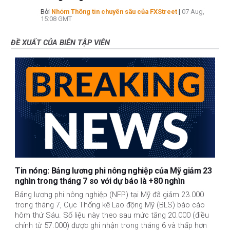
Bởi
Nhóm Thông tin chuyên sâu của FXStreet
|
07 Aug,
15:08 GMT
ĐỀ XUẤT CỦA BIÊN TẬP VIÊN
Tin nóng: Bảng lương phi nông nghiệp của Mỹ giảm 23
nghìn trong tháng 7 so với dự báo là +80 nghìn
Bảng lương phi nông nghiệp (NFP) tại Mỹ đã giảm 23.000
trong tháng 7, Cục Thống kê Lao động Mỹ (BLS) báo cáo
hôm thứ Sáu. Số liệu này theo sau mức tăng 20.000 (điều
chỉnh từ 57.000) được ghi nhận trong tháng 6 và thấp hơn