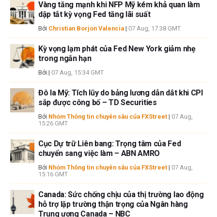
Vàng tăng mạnh khi NFP Mỹ kém khả quan làm
dập tắt kỳ vọng Fed tăng lãi suất
Bởi
Christian Borjon Valencia
|
07 Aug, 17:38 GMT
Kỳ vọng lạm phát của Fed New York giảm nhẹ
trong ngắn hạn
Bởi
|
07 Aug, 15:34 GMT
Đô la Mỹ: Tích lũy do bảng lương dẫn dắt khi CPI
sắp được công bố – TD Securities
Bởi
Nhóm Thông tin chuyên sâu của FXStreet
|
07 Aug,
15:26 GMT
Cục Dự trữ Liên bang: Trọng tâm của Fed
chuyển sang việc làm – ABN AMRO
Bởi
Nhóm Thông tin chuyên sâu của FXStreet
|
07 Aug,
15:16 GMT
Canada: Sức chống chịu của thị trường lao động
hỗ trợ lập trường thận trọng của Ngân hàng
Trung ương Canada – NBC