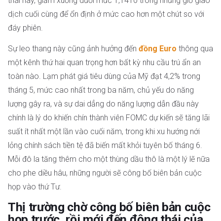
thái này, giảm xuống dưới mức 1,1410 trong những giờ giao
dịch cuối cùng để ổn định ở mức cao hơn một chút so với
đáy phiên.
Sự leo thang này cũng ảnh hưởng đến
đồng Euro
thông qua
một kênh thứ hai quan trọng hơn bất kỳ nhu cầu trú ẩn an
toàn nào. Lạm phát giá tiêu dùng của Mỹ đạt 4,2% trong
tháng 5, mức cao nhất trong ba năm, chủ yếu do năng
lượng gây ra, và sự dai dẳng do năng lượng dẫn đầu này
chính là lý do khiến chín thành viên FOMC dự kiến ​​sẽ tăng lãi
suất ít nhất một lần vào cuối năm, trong khi xu hướng nới
lỏng chính sách tiền tệ đã biến mất khỏi tuyên bố tháng 6.
Mỗi đô la tăng thêm cho một thùng dầu thô là một lý lẽ nữa
cho phe diều hâu, những người sẽ công bố biên bản cuộc
họp vào thứ Tư.
Thị trường chờ công bố biên bản cuộc
họp trước, rồi mới đến động thái của