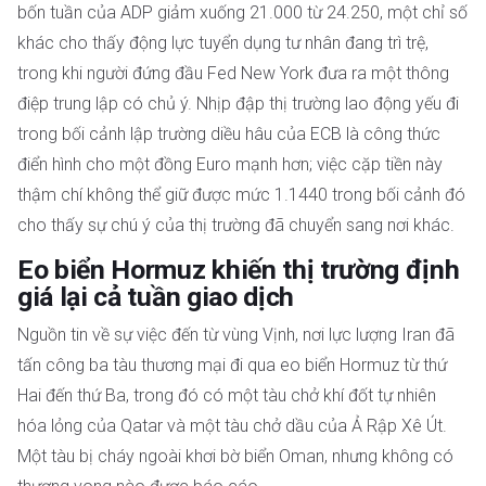
bốn tuần của ADP giảm xuống 21.000 từ 24.250, một chỉ số
khác cho thấy động lực tuyển dụng tư nhân đang trì trệ,
trong khi người đứng đầu Fed New York đưa ra một thông
điệp trung lập có chủ ý. Nhịp đập thị trường lao động yếu đi
trong bối cảnh lập trường diều hâu của ECB là công thức
điển hình cho một đồng Euro mạnh hơn; việc cặp tiền này
thậm chí không thể giữ được mức 1.1440 trong bối cảnh đó
cho thấy sự chú ý của thị trường đã chuyển sang nơi khác.
Eo biển Hormuz khiến thị trường định
giá lại cả tuần giao dịch
Nguồn tin về sự việc đến từ vùng Vịnh, nơi lực lượng Iran đã
tấn công ba tàu thương mại đi qua eo biển Hormuz từ thứ
Hai đến thứ Ba, trong đó có một tàu chở khí đốt tự nhiên
hóa lỏng của Qatar và một tàu chở dầu của Ả Rập Xê Út.
Một tàu bị cháy ngoài khơi bờ biển Oman, nhưng không có