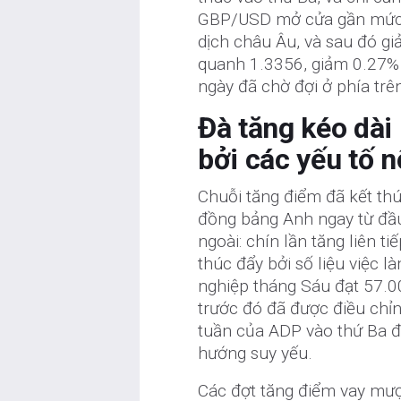
GBP/USD mở cửa gần mức 
dịch châu Âu, và sau đó gi
quanh 1.3356, giảm 0.27% 
ngày đã chờ đợi ở phía trê
Đà tăng kéo dài
bởi các yếu tố n
Chuỗi tăng điểm đã kết th
đồng bảng Anh ngay từ đầu
ngoài: chín lần tăng liên 
thúc đẩy bởi số liệu việc l
nghiệp tháng Sáu đạt 57.0
trước đó đã được điều chỉn
tuần của ADP vào thứ Ba đ
hướng suy yếu.
Các đợt tăng điểm vay mượ