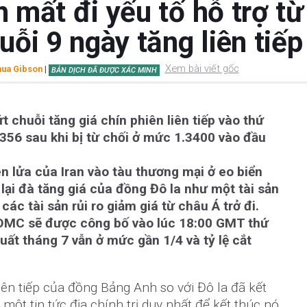
mất đi yếu tố hỗ trợ từ 
ỗi 9 ngày tăng liên tiếp
Xem bài viết gốc
ua Gibson
|
BẢN DỊCH ĐÃ ĐƯỢC XÁC MINH
chuỗi tăng giá chín phiên liên tiếp vào thứ
356 sau khi bị từ chối ở mức 1.3400 vào đầu
n lửa của Iran vào tàu thương mại ở eo biển
ại đà tăng giá của đồng Đô la như một tài sản
các tài sản rủi ro giảm giá từ châu Á trở đi.
OMC sẽ được công bố vào lúc 18:00 GMT thứ
 suất tháng 7 vẫn ở mức gần 1/4 và tỷ lệ cắt
liên tiếp của đồng Bảng Anh so với Đô la đã kết
 một tin tức địa chính trị duy nhất để kết thúc nó.