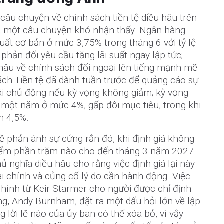
u chuyện về chính sách tiền tệ diều hâu trên
 là một câu chuyện khó nhận thấy. Ngân hàng
suất cơ bản ở mức 3,75% trong tháng 6 với tỷ lệ
phản đối yêu cầu tăng lãi suất ngay lập tức;
 hâu về chính sách đối ngoại lên tiếng mạnh mẽ
ách Tiền tệ đã dành tuần trước để quảng cáo sự
i chủ động nếu kỳ vọng không giảm; kỳ vọng
 một năm ở mức 4%, gấp đôi mục tiêu, trong khi
n 4,5%.
hề phản ánh sự cứng rắn đó, khi định giá không
 điểm phần trăm nào cho đến tháng 3 năm 2027.
 nghĩa diều hâu cho rằng việc định giá lại này
tài chính và củng cố lý do cần hành động. Việc
chính từ Keir Starmer cho người được chỉ định
g, Andy Burnham, đặt ra một dấu hỏi lớn về lập
lời lẽ nào của ủy ban có thể xóa bỏ, vì vậy