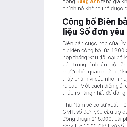
đồng
Bảng Anh
tăng giá kh
chính nó không thể được đ
Công bố Biên bả
liệu Số đơn yêu 
Biên bản cuộc họp của Ủy 
dự kiến ​​công bố lúc 18:00
họp tháng Sáu đã loại bỏ 
báo trung bình lên một lần 
mười chín quan chức dự kiến
thấy phạm vi của nhóm nà
ra sao. Một cách diễn giải
thức rõ ràng nhất để đồng 
Thứ Năm sẽ có sự xuất hi
GMT, số đơn yêu cầu trợ c
đồng thuận 218.000, bài p
York lúc 13:00 GMT và số 