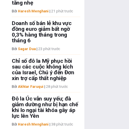
tăng nhẹ
Bởi
Haresh Menghani
|
21 phút trước
Doanh số bán lẻ khu vực
đồng euro giảm bất ngờ
0,3% hàng tháng trong
tháng 6
Bởi
Sagar Dua
|
23 phút trước
Chỉ số đô la Mỹ phục hồi
sau các cuộc không kích
của Israel, Chú ý đến Đơn
xin trợ cấp thất nghiệp
Bởi
Akhtar Faruqui
|
28 phút trước
Đô la Úc vẫn suy yếu; đà
giảm dường như bị hạn chế
khi lo ngại tài khóa gây áp
lực lên Yên
Bởi
Haresh Menghani
|
38 phút trước