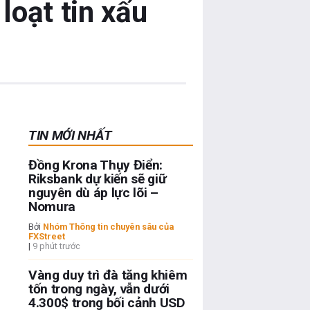
loạt tin xấu
TIN MỚI NHẤT
Đồng Krona Thụy Điển:
Riksbank dự kiến sẽ giữ
nguyên dù áp lực lõi –
Nomura
Bởi
Nhóm Thông tin chuyên sâu của
FXStreet
|
9 phút trước
Vàng duy trì đà tăng khiêm
tốn trong ngày, vẫn dưới
4.300$ trong bối cảnh USD