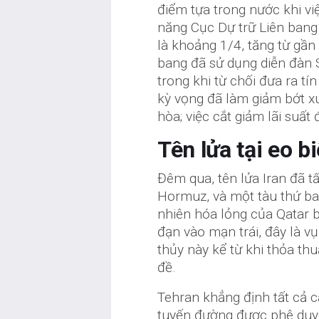
điểm tựa trong nước khi vi
năng Cục Dự trữ Liên bang 
là khoảng 1/4, tăng từ gần
bang đã sử dụng diễn đàn S
trong khi từ chối đưa ra tí
kỳ vọng đã làm giảm bớt x
hòa; việc cắt giảm lãi suấ
Tên lửa tại eo b
Đêm qua, tên lửa Iran đã t
Hormuz, và một tàu thứ ba 
nhiên hóa lỏng của Qatar 
đạn vào mạn trái, đây là 
thủy này kể từ khi thỏa thu
đề.
Tehran khẳng định tất cả c
tuyến đường được phê duyệt