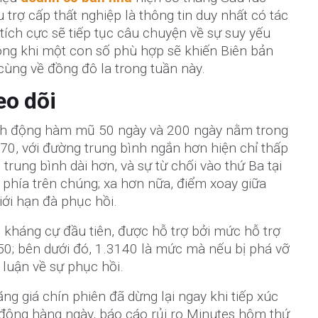
trợ cấp thất nghiệp là thông tin duy nhất có tác
tích cực sẽ tiếp tục câu chuyện về sự suy yếu
rong khi một con số phù hợp sẽ khiến Biên bản
cùng về đồng đô la trong tuần này.
eo dõi
nh động hàm mũ 50 ngày và 200 ngày nằm trong
70, với đường trung bình ngắn hơn hiện chỉ thấp
trung bình dài hơn, và sự từ chối vào thứ Ba tại
phía trên chúng; xa hơn nữa, điểm xoay giữa
ới hạn đà phục hồi.
 kháng cự đầu tiên, được hỗ trợ bởi mức hỗ trợ
0; bên dưới đó, 1.3140 là mức mà nếu bị phá vỡ
luận về sự phục hồi.
ng giá chín phiên đã dừng lại ngay khi tiếp xúc
động hàng ngày, báo cáo rủi ro Minutes hôm thứ