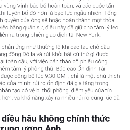
a vùng Vịnh bác bỏ hoàn toàn, và các cuộc tấn
hi tuyên bố đó hơn là bạo lực ngẫu nhiên. Tổng
nh quyền của ông sẽ hoặc hoàn thành một thỏa
iệc bằng quân sự, điều này đã giữ cho tâm lý leo
iễn ra trong phiên giao dịch tại New York.
ã phản ứng như thường lệ khi các tàu chở dầu
g đồng Đô la và rút khỏi bất cứ thứ gì được
ại toàn cầu, với việc bán tháo cổ phiếu công
hêm tâm lý phòng thủ. Báo cáo Ổn định Tài
được công bố lúc 9:30 GMT, chỉ là một chú thích
o của mình: rủi ro ổn định đã gia tăng trong
nhân tạo có vẻ bị thổi phồng, điểm yếu của tín
 hơn, và khả năng xảy ra nhiều rủi ro cùng lúc đã
 diều hâu không chính thức
trung ương Anh