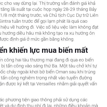
ệc cho vay dừng lại. Thị trường vẫn đánh giá khả
tăng lãi suất tại cuộc họp ngày 28-29 tháng Bảy
 1/8 một tháng trước, và Chủ tịch Cục Dự trữ Liên
intra tuần trước để gọi lạm phát là quá cao
n hiệu về hướng đi. Việc số liệu việc làm không đạt
u hướng diều hâu mà không tạo ra xu hướng ôn
t được định giá ở mức gần bằng không.
iển khiến lực mua biến mất
ấn công hai tàu thương mại đang đi qua eo biển
bị tấn công vào sáng thứ Ba. Một tàu chở khí tự
bốc cháy ngoài khơi bờ biển Oman sau khi trúng
vụ tấn công nghiêm trọng nhất vào tuyến đường
ận được ký kết tại Versailles nhằm giải quyết vấn
ác phương tiện giao thông phải sử dụng các
 và dự định thu phí đi lại, những điều khoản mà