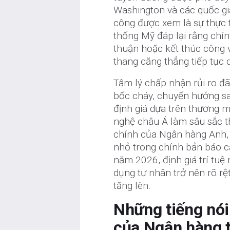
Washington và các quốc gi
công được xem là sự thực t
thống Mỹ đáp lại rằng chí
thuận hoặc kết thúc công v
thang căng thẳng tiếp tục d
Tâm lý chấp nhận rủi ro đ
bốc cháy, chuyển hướng san
định giá dựa trên thương m
nghệ châu Á làm sâu sắc t
chính của Ngân hàng Anh, 
nhỏ trong chính bản báo cá
năm 2026, định giá trí tuệ 
dụng tư nhân trở nên rõ rệt
tăng lên.
Những tiếng nói
của Ngân hàng 