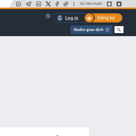
|
TẢI ỨNG DỤNG
Đăng ký
Log in
Studio giao dịch