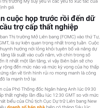
i thị trường Mỹ suy yếu vì các yếu tố xúc tác của
ịnh giá.
n cuộc họp trước rồi đến dữ
cầu trợ cấp thất nghiệp
ban Thị trường Mở Liên bang (FOMC) vào thứ Tư,
 GMT, là sự kiện quan trọng nhất trong tuần. Cuộc
khuynh hướng nới lỏng khỏi tuyên bố và nâng dự
tăng lãi suất vào cuối năm, với chín trong số
 ​​ít nhất một lần tăng, vì vậy Biên bản sẽ cho
y rộng đến mức nào và mức kỳ vọng của họ thấp
 cứng rắn về tình hình rủi ro mong manh là công
đô la mạnh trở lại.
ện của Phó Thống đốc Ngân hàng Anh lúc 09:30
ấp thất nghiệp lần đầu lúc 12:30 GMT so với mức
hát biểu của Chủ tịch Cục Dự trữ Liên bang New
liệu
doanh số bán nhà
hiện có tháng Sáu lúc