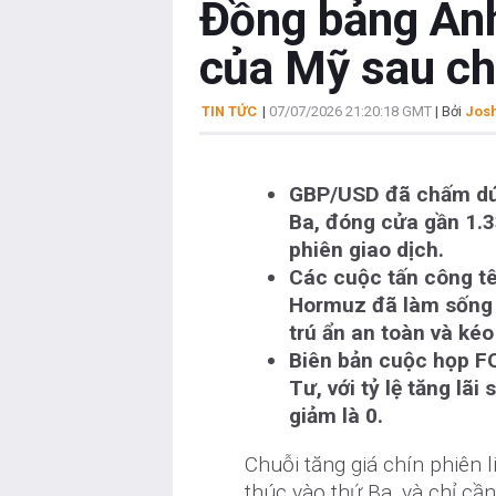
Đồng bảng Anh 
của Mỹ sau chu
TIN TỨC
|
07/07/2026 21:20:18 GMT
| Bởi
Josh
GBP/USD đã chấm dứt 
Ba, đóng cửa gần 1.3
phiên giao dịch.
Các cuộc tấn công tê
Hormuz đã làm sống l
trú ẩn an toàn và kéo 
Biên bản cuộc họp F
Tư, với tỷ lệ tăng lãi
giảm là 0.
Chuỗi tăng giá chín phiên 
thúc vào thứ Ba, và chỉ cần