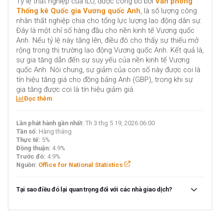
Tỷ lệ thất nghiệp của ILO, được công bố bởi
Văn phòng
Thống kê Quốc gia Vương quốc Anh
, là số lượng công
nhân thất nghiệp chia cho tổng lực lượng lao động dân sự.
Đây là một chỉ số hàng đầu cho nền kinh tế Vương quốc
Anh. Nếu tỷ lệ này tăng lên, điều đó cho thấy sự thiếu mở
rộng trong thị trường lao động Vương quốc Anh. Kết quả là,
sự gia tăng dẫn đến sự suy yếu của nền kinh tế Vương
quốc Anh. Nói chung, sự giảm của con số này được coi là
tín hiệu tăng giá cho đồng bảng Anh (GBP), trong khi sự
gia tăng được coi là tín hiệu giảm giá.
Đọc thêm
Lần phát hành gần nhất:
Th 3 thg 5 19, 2026 06:00
Tần số:
Hàng tháng
Thực tế:
5%
Đồng thuận:
4.9%
Trước đó:
4.9%
Nguồn:
Office for National Statistics
Tại sao điều đó lại quan trọng đối với các nhà giao dịch?
Tỷ lệ thất nghiệp là chỉ số rộng nhất về thị trường lao động
của Anh. Con số này được làm nổi bật bởi các phương tiện