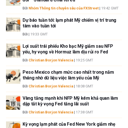
sẽ không chịu trách nhiệm về thông tin được tìm thấy ở cuối các liên kết
Bởi
Nhóm Thông tin chuyên sâu của FXStreet
|
19:42 GMT
được đăng trên trang này.
Nếu không được đề cập rõ ràng trong nội dung bài viết, tại thời điểm viết
Dự báo tuần tới: lạm phát Mỹ chiếm vị trí trung
bài, tác giả không nắm giữ vị thế nào đối với bất kỳ cổ phiếu nào được đề
tâm vào tuần tới
cập trong bài viết này và không có quan hệ kinh doanh với bất kỳ công ty
Bởi
|
19:33 GMT
nào được đề cập. Tác giả không nhận được tiền công cho việc viết bài
này, ngoài từ FXStreet.
Lợi suất trái phiếu Kho bạc Mỹ giảm sau NFP
FXStreet và tác giả không cung cấp các đề xuất được cá nhân hóa. Tác
yếu, hy vọng về Hormuz làm dịu rủi ro Fed
giả không cam đoan về tính chính xác, đầy đủ hoặc phù hợp của thông
Bởi
Christian Borjon Valencia
|
19:25 GMT
tin này. FXStreet và tác giả sẽ không chịu trách nhiệm về bất kỳ sai sót,
thiếu sót hoặc bất kỳ tổn thất, thương tích hoặc thiệt hại nào phát sinh từ
Peso Mexico chạm mức cao nhất trong năm
thông tin này và việc hiển thị hoặc sử dụng thông tin này. Ngoại trừ các
tháng nhờ dữ liệu việc làm yếu của Mỹ
lỗi và thiếu sót.
Bởi
Christian Borjon Valencia
|
18:08 GMT
Tác giả và FXStreet không phải là các cố vấn đầu tư đã đăng ký và không
có nội dung nào trong bài viết này nhằm mục đích tư vấn đầu tư.
Vàng tăng mạnh khi NFP Mỹ kém khả quan làm
dập tắt kỳ vọng Fed tăng lãi suất
Bởi
Christian Borjon Valencia
|
17:38 GMT
Kỳ vọng lạm phát của Fed New York giảm nhẹ