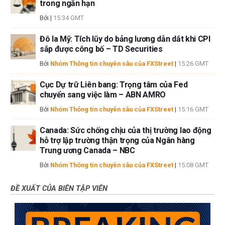
trong ngắn hạn
Bởi
|
15:34 GMT
Đô la Mỹ: Tích lũy do bảng lương dẫn dắt khi CPI
sắp được công bố – TD Securities
Bởi
Nhóm Thông tin chuyên sâu của FXStreet
|
15:26 GMT
Cục Dự trữ Liên bang: Trọng tâm của Fed
chuyển sang việc làm – ABN AMRO
Bởi
Nhóm Thông tin chuyên sâu của FXStreet
|
15:16 GMT
Canada: Sức chống chịu của thị trường lao động
hỗ trợ lập trường thận trọng của Ngân hàng
Trung ương Canada – NBC
Bởi
Nhóm Thông tin chuyên sâu của FXStreet
|
15:08 GMT
ĐỀ XUẤT CỦA BIÊN TẬP VIÊN