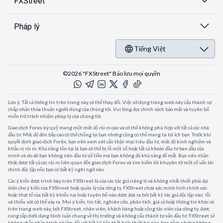
FXStreet
Pháp lý
Tiếng Việt
©2026 "FXStreet" Bảo lưu mọi quyền
Lưu ý: Tất cả thông tin trên trang này có thể thay đổi. Việc sử dụng trang web này cấu thành sự
chấp nhận thỏa thuận người dùng của chúng tôi. Vui lòng đọc chính sách bảo mật và tuyên bố
miễn trừ trách nhiệm pháp lý của chúng tôi.
Giao dịch Forex ký quỹ mang một mức độ rủi ro cao và có thể không phù hợp với tất cả các nhà
đầu tư. Mức độ đòn bẩy cao có thể chống lại bạn nhưng cũng có thể mang lại lợi ích bạn. Trước khi
quyết định giao dịch Forêx, bạn nên xem xét cẩn thận mục tiêu đầu tư, mức độ kinh nghiệm và
khẩu vị rủi ro. Khả năng tồn tại là bạn có thể bị lỗ một số hoặc tất cả khoản đầu tư ban đầu của
mình và do đó bạn không nên đầu tư số tiền mà bạn không đủ khả năng để mất. Bạn nên nhận
thức được tất cả các rủi ro liên quan đến giao dịch Forex và tìm kiếm lời khuyên từ một cố vấn tài
chính độc lập nếu bạn có bất kỳ nghi ngờ nào.
Các ý kiến được trình bày trên FXStreet là của các tác giả riêng lẻ và không nhất thiết phải đại
diện cho ý kiến của FXStreet hoặc quản lý của công ty. FXStreet chưa xác minh tính chính xác
hoặc thực tế của bất kỳ khiếu nại hoặc tuyên bố nào được đưa ra bởi bất kỳ tác giả độc lập nào: lỗi
và thiếu sót có thể xảy ra. Mọi ý kiến, tin tức, nghiên cứu, phân tích, giá cả hoặc thông tin khác có
trên trang web này, bởi FXStreet, nhân viên, khách hàng hoặc cộng tác viên của công ty, được
cung cấp dưới dạng bình luận chung về thị trường và không cấu thành tư vấn đầu tư. FXStreet sẽ
không chấp nhận trách nhiệm đối với bất kỳ tổn thất hoặc thiệt hại nào, bao gồm nhưng không