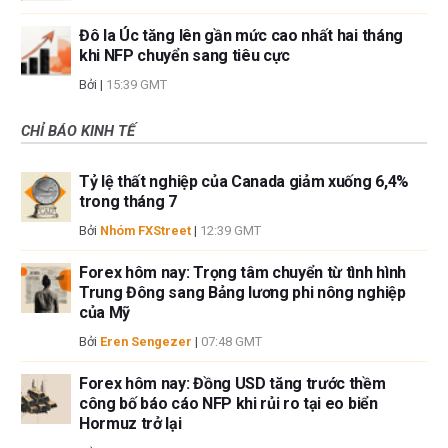
Đô la Úc tăng lên gần mức cao nhất hai tháng
khi NFP chuyển sang tiêu cực
Bởi
|
15:39 GMT
CHỈ BÁO KINH TẾ
Tỷ lệ thất nghiệp của Canada giảm xuống 6,4%
trong tháng 7
Bởi
Nhóm FXStreet
|
12:39 GMT
Forex hôm nay: Trọng tâm chuyển từ tình hình
Trung Đông sang Bảng lương phi nông nghiệp
của Mỹ
Bởi
Eren Sengezer
|
07:48 GMT
Forex hôm nay: Đồng USD tăng trước thềm
công bố báo cáo NFP khi rủi ro tại eo biển
Hormuz trở lại