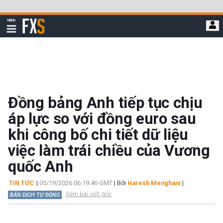
Bỏ
qua
FXStreet
MENU
để
Hiển
thị
đi
điều
hướng
đến
nội
dung
chính
Đồng bảng Anh tiếp tục chịu
áp lực so với đồng euro sau
khi công bố chi tiết dữ liệu
việc làm trái chiều của Vương
quốc Anh
TIN TỨC
|
05/19/2026 06:19:46 GMT
| Bởi
Haresh Menghani
|
Xem bài viết gốc
BẢN DỊCH TỰ ĐỘNG