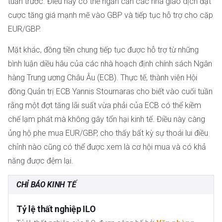
tuần trước. Điều này có thể ngăn cản các nhà giao dịch đặt
cược tăng giá mạnh mẽ vào GBP và tiếp tục hỗ trợ cho cặp
EUR/GBP.
Mặt khác, đồng tiền chung tiếp tục được hỗ trợ từ những
bình luận diều hâu của các nhà hoạch định chính sách Ngân
hàng Trung ương Châu Âu (ECB). Thực tế, thành viên Hội
đồng Quản trị ECB Yannis Stournaras cho biết vào cuối tuần
rằng một đợt tăng lãi suất vừa phải của ECB có thể kiềm
chế lạm phát mà không gây tổn hại kinh tế. Điều này càng
ủng hộ phe mua EUR/GBP, cho thấy bất kỳ sự thoái lui điều
chỉnh nào cũng có thể được xem là cơ hội mua và có khả
năng được đệm lại.
CHỈ BÁO KINH TẾ
Tỷ lệ thất nghiệp ILO