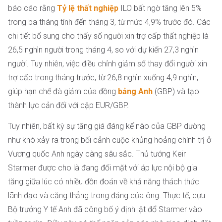
báo cáo rằng
Tỷ lệ thất nghiệp
ILO bất ngờ tăng lên 5%
trong ba tháng tính đến tháng 3, từ mức 4,9% trước đó. Các
chi tiết bổ sung cho thấy số người xin trợ cấp thất nghiệp là
26,5 nghìn người trong tháng 4, so với dự kiến 27,3 nghìn
người. Tuy nhiên, việc điều chỉnh giảm số thay đổi người xin
trợ cấp trong tháng trước, từ 26,8 nghìn xuống 4,9 nghìn,
giúp hạn chế đà giảm của đồng
bảng Anh
(GBP) và tạo
thành lực cản đối với cặp EUR/GBP.
Tuy nhiên, bất kỳ sự tăng giá đáng kể nào của GBP dường
như khó xảy ra trong bối cảnh cuộc khủng hoảng chính trị ở
Vương quốc Anh ngày càng sâu sắc. Thủ tướng Keir
Starmer được cho là đang đối mặt với áp lực nội bộ gia
tăng giữa lúc có nhiều đồn đoán về khả năng thách thức
lãnh đạo và căng thẳng trong đảng của ông. Thực tế, cựu
Bộ trưởng Y tế Anh đã công bố ý định lật đổ Starmer vào