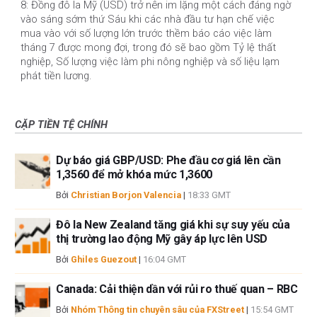
8: Đồng đô la Mỹ (USD) trở nên im lặng một cách đáng ngờ
vào sáng sớm thứ Sáu khi các nhà đầu tư hạn chế việc
mua vào với số lượng lớn trước thềm báo cáo việc làm
tháng 7 được mong đợi, trong đó sẽ bao gồm Tỷ lệ thất
nghiệp, Số lượng việc làm phi nông nghiệp và số liệu lạm
phát tiền lương.
CẶP TIỀN TỆ CHÍNH
Dự báo giá GBP/USD: Phe đầu cơ giá lên cần
1,3560 để mở khóa mức 1,3600
Bởi
Christian Borjon Valencia
|
18:33 GMT
Đô la New Zealand tăng giá khi sự suy yếu của
thị trường lao động Mỹ gây áp lực lên USD
Bởi
Ghiles Guezout
|
16:04 GMT
Canada: Cải thiện dần với rủi ro thuế quan – RBC
Bởi
Nhóm Thông tin chuyên sâu của FXStreet
|
15:54 GMT