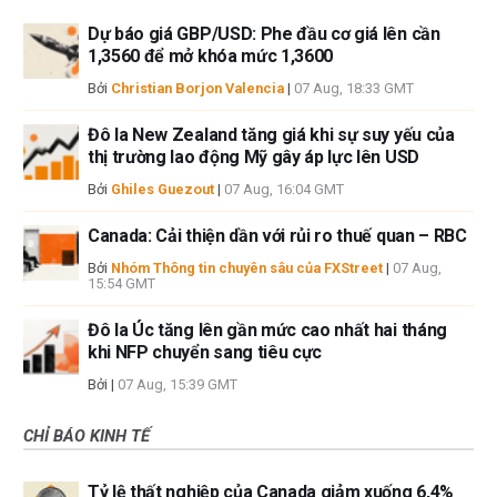
Dự báo giá GBP/USD: Phe đầu cơ giá lên cần
1,3560 để mở khóa mức 1,3600
Bởi
Christian Borjon Valencia
|
07 Aug, 18:33 GMT
Đô la New Zealand tăng giá khi sự suy yếu của
thị trường lao động Mỹ gây áp lực lên USD
Bởi
Ghiles Guezout
|
07 Aug, 16:04 GMT
Canada: Cải thiện dần với rủi ro thuế quan – RBC
Bởi
Nhóm Thông tin chuyên sâu của FXStreet
|
07 Aug,
15:54 GMT
Đô la Úc tăng lên gần mức cao nhất hai tháng
khi NFP chuyển sang tiêu cực
Bởi
|
07 Aug, 15:39 GMT
CHỈ BÁO KINH TẾ
Tỷ lệ thất nghiệp của Canada giảm xuống 6,4%