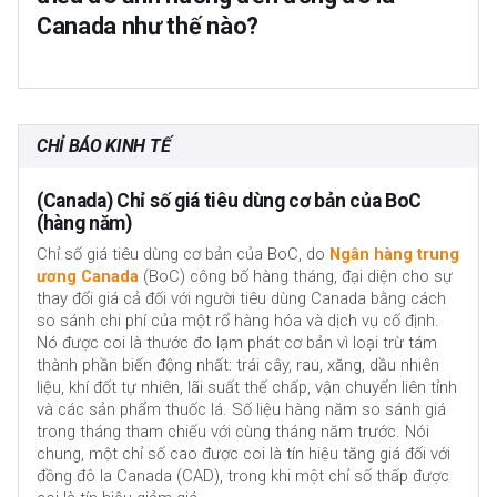
trình mà BoC in Đô la Canada với mục đích mua tài sản –
Canada như thế nào?
thường là trái phiếu chính phủ hoặc trái phiếu doanh
nghiệp – từ các tổ chức tài chính. QE thường dẫn đến CAD
Thắt chặt định lượng (QT) là ngược lại với Nới lỏng định
yếu hơn. QE là biện pháp cuối cùng khi việc chỉ đơn giản là
lượng (QE). Nó được thực hiện sau QE khi nền kinh tế đang
hạ lãi suất không có khả năng đạt được mục tiêu ổn định
phục hồi và lạm phát bắt đầu tăng. Trong khi ở QE, Ngân
giá cả. Ngân hàng trung ương Canada đã sử dụng biện
hàng trung ương Canada (BoC) mua trái phiếu chính phủ
pháp này trong cuộc Đại khủng hoảng tài chính 2009-11
CHỈ BÁO KINH TẾ
và trái phiếu doanh nghiệp từ các tổ chức tài chính để
khi tín dụng bị đóng băng sau khi các ngân hàng mất niềm
cung cấp cho họ thanh khoản, thì ở QT, BoC ngừng mua
tin vào khả năng trả nợ của nhau.
thêm tài sản và ngừng tái đầu tư vốn gốc đáo hạn vào các
(Canada) Chỉ số giá tiêu dùng cơ bản của BoC
trái phiếu mà họ đang nắm giữ. Thường thì điều này là tích
(hàng năm)
cực (hoặc tăng giá) đối với Đô la Canada.
Chỉ số giá tiêu dùng cơ bản của BoC, do
Ngân hàng trung
ương Canada
(BoC) công bố hàng tháng, đại diện cho sự
thay đổi giá cả đối với người tiêu dùng Canada bằng cách
so sánh chi phí của một rổ hàng hóa và dịch vụ cố định.
Nó được coi là thước đo lạm phát cơ bản vì loại trừ tám
thành phần biến động nhất: trái cây, rau, xăng, dầu nhiên
liệu, khí đốt tự nhiên, lãi suất thế chấp, vận chuyển liên tỉnh
và các sản phẩm thuốc lá. Số liệu hàng năm so sánh giá
trong tháng tham chiếu với cùng tháng năm trước. Nói
chung, một chỉ số cao được coi là tín hiệu tăng giá đối với
đồng đô la Canada (CAD), trong khi một chỉ số thấp được