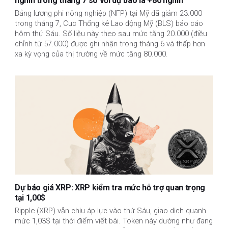
nghìn trong tháng 7 so với dự báo là +80 nghìn
Bảng lương phi nông nghiệp (NFP) tại Mỹ đã giảm 23.000
trong tháng 7, Cục Thống kê Lao động Mỹ (BLS) báo cáo
hôm thứ Sáu. Số liệu này theo sau mức tăng 20.000 (điều
chỉnh từ 57.000) được ghi nhận trong tháng 6 và thấp hơn
xa kỳ vọng của thị trường về mức tăng 80.000.
Dự báo giá XRP: XRP kiểm tra mức hỗ trợ quan trọng
tại 1,00$
Ripple (XRP) vẫn chịu áp lực vào thứ Sáu, giao dịch quanh
mức 1,03$ tại thời điểm viết bài. Token này dường như đang