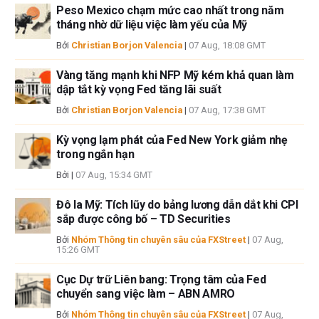
Peso Mexico chạm mức cao nhất trong năm
lỗi và thiếu sót.
tháng nhờ dữ liệu việc làm yếu của Mỹ
Tác giả và FXStreet không phải là các cố vấn đầu tư đã đăng ký và không
có nội dung nào trong bài viết này nhằm mục đích tư vấn đầu tư.
Bởi
Christian Borjon Valencia
|
07 Aug, 18:08 GMT
Vàng tăng mạnh khi NFP Mỹ kém khả quan làm
dập tắt kỳ vọng Fed tăng lãi suất
Bởi
Christian Borjon Valencia
|
07 Aug, 17:38 GMT
Kỳ vọng lạm phát của Fed New York giảm nhẹ
trong ngắn hạn
Bởi
|
07 Aug, 15:34 GMT
Đô la Mỹ: Tích lũy do bảng lương dẫn dắt khi CPI
sắp được công bố – TD Securities
Bởi
Nhóm Thông tin chuyên sâu của FXStreet
|
07 Aug,
15:26 GMT
Cục Dự trữ Liên bang: Trọng tâm của Fed
chuyển sang việc làm – ABN AMRO
Bởi
Nhóm Thông tin chuyên sâu của FXStreet
|
07 Aug,