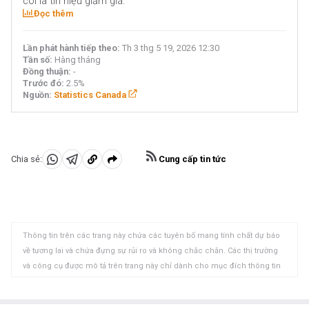
coi là tín hiệu giảm giá.
Đọc thêm
Lần phát hành tiếp theo:
Th 3 thg 5 19, 2026 12:30
Tần số:
Hàng tháng
Đồng thuận:
-
Trước đó:
2.5%
Nguồn:
Statistics Canada
Cung cấp tin tức
Chia sẻ:
Chia
Chia
Sao
sẻ
sẻ
chép
vào
vào
vào
WhatsApp
Telegram
khay
Thông tin trên các trang này chứa các tuyên bố mang tính chất dự báo
nhớ
về tương lai và chứa đựng sự rủi ro và không chắc chắn. Các thị trường
tạm
và công cụ được mô tả trên trang này chỉ dành cho mục đích thông tin
và không phải là các khuyến nghị về việc mua hoặc bán các tài sản này.
Bạn nên tự nghiên cứu kỹ lưỡng trước khi đưa ra bất kỳ quyết định đầu tư