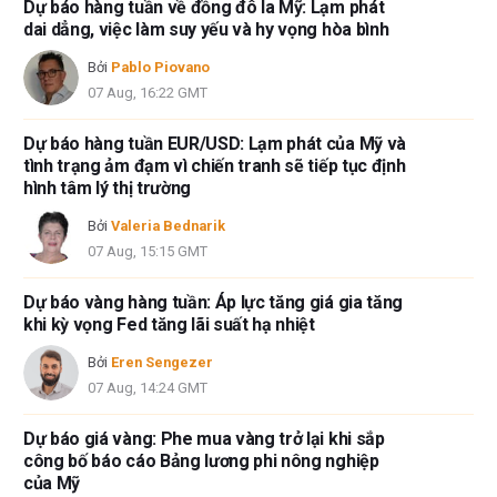
Dự báo hàng tuần về đồng đô la Mỹ: Lạm phát
dai dẳng, việc làm suy yếu và hy vọng hòa bình
Bởi
Pablo Piovano
07 Aug, 16:22 GMT
Dự báo hàng tuần EUR/USD: Lạm phát của Mỹ và
tình trạng ảm đạm vì chiến tranh sẽ tiếp tục định
hình tâm lý thị trường
Bởi
Valeria Bednarik
07 Aug, 15:15 GMT
Dự báo vàng hàng tuần: Áp lực tăng giá gia tăng
khi kỳ vọng Fed tăng lãi suất hạ nhiệt
Bởi
Eren Sengezer
07 Aug, 14:24 GMT
Dự báo giá vàng: Phe mua vàng trở lại khi sắp
công bố báo cáo Bảng lương phi nông nghiệp
của Mỹ