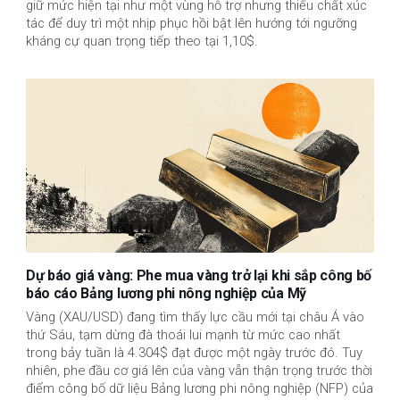
giữ mức hiện tại như một vùng hỗ trợ nhưng thiếu chất xúc
tác để duy trì một nhịp phục hồi bật lên hướng tới ngưỡng
kháng cự quan trọng tiếp theo tại 1,10$.
Dự báo giá vàng: Phe mua vàng trở lại khi sắp công bố
báo cáo Bảng lương phi nông nghiệp của Mỹ
Vàng (XAU/USD) đang tìm thấy lực cầu mới tại châu Á vào
thứ Sáu, tạm dừng đà thoái lui mạnh từ mức cao nhất
trong bảy tuần là 4.304$ đạt được một ngày trước đó. Tuy
nhiên, phe đầu cơ giá lên của vàng vẫn thận trọng trước thời
điểm công bố dữ liệu Bảng lương phi nông nghiệp (NFP) của