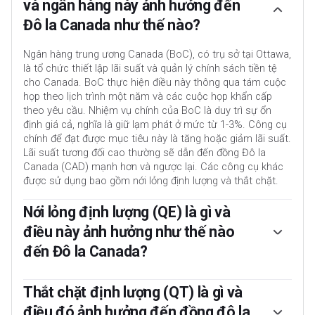
và ngân hàng này ảnh hưởng đến
Đô la Canada như thế nào?
Ngân hàng trung ương Canada (BoC), có trụ sở tại Ottawa,
là tổ chức thiết lập lãi suất và quản lý chính sách tiền tệ
cho Canada. BoC thực hiện điều này thông qua tám cuộc
họp theo lịch trình một năm và các cuộc họp khẩn cấp
theo yêu cầu. Nhiệm vụ chính của BoC là duy trì sự ổn
định giá cả, nghĩa là giữ lạm phát ở mức từ 1-3%. Công cụ
chính để đạt được mục tiêu này là tăng hoặc giảm lãi suất.
Lãi suất tương đối cao thường sẽ dẫn đến đồng Đô la
Canada (CAD) mạnh hơn và ngược lại. Các công cụ khác
được sử dụng bao gồm nới lỏng định lượng và thắt chặt.
Nới lỏng định lượng (QE) là gì và
điều này ảnh hưởng như thế nào
đến Đô la Canada?
Trong những tình huống cực đoan, Ngân hàng trung ương
Canada (BoC) có thể ban hành một công cụ chính sách
Thắt chặt định lượng (QT) là gì và
gọi là Nới lỏng định lượng. Nới lỏng định lượng (QE) là quá
điều đó ảnh hưởng đến đồng đô la