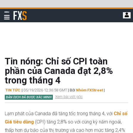
Bỏ
qua
FXStreet
MENU
để
Hiển
thị
đi
điều
hướng
đến
nội
dung
chính
Tin nóng: Chỉ số CPI toàn
phần của Canada đạt 2,8%
trong tháng 4
TIN TỨC
|
05/19/2026 12:36:58 GMT
| Bởi
Nhóm FXStreet
|
Xem bài viết gốc
BẢN DỊCH ĐÃ ĐƯỢC XÁC MINH
Lạm phát của Canada đã tăng tốc trong tháng 4, với
Chỉ số
Giá tiêu dùng
(CPI) tăng 2,8% so với cùng kỳ năm ngoái,
thấp hơn dự báo của thị trường và cao hơn mức tăng 2,4%