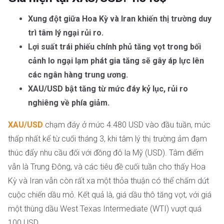
Xung đột giữa Hoa Kỳ và Iran khiến thị trường duy
trì tâm lý ngại rủi ro.
Lợi suất trái phiếu chính phủ tăng vọt trong bối
cảnh lo ngại lạm phát gia tăng sẽ gây áp lực lên
các ngân hàng trung ương.
XAU/USD bật tăng từ mức đáy kỷ lục, rủi ro
nghiêng về phía giảm.
XAU/USD
chạm đáy ở mức 4.480 USD vào đầu tuần, mức
thấp nhất kể từ cuối tháng 3, khi tâm lý thị trường ảm đạm
thúc đẩy nhu cầu đối với đồng đô la Mỹ (USD). Tâm điểm
vẫn là Trung Đông, và các tiêu đề cuối tuần cho thấy Hoa
Kỳ và Iran vẫn còn rất xa một thỏa thuận có thể chấm dứt
cuộc chiến dầu mỏ. Kết quả là, giá dầu thô tăng vọt, với giá
một thùng dầu West Texas Intermediate (WTI) vượt quá
100 USD.