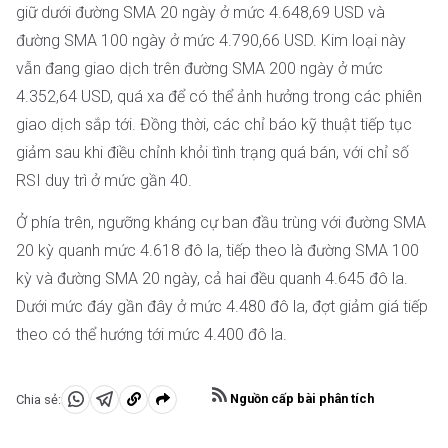
giữ dưới đường SMA 20 ngày ở mức 4.648,69 USD và
đường SMA 100 ngày ở mức 4.790,66 USD. Kim loại này
vẫn đang giao dịch trên đường SMA 200 ngày ở mức
4.352,64 USD, quá xa để có thể ảnh hưởng trong các phiên
giao dịch sắp tới. Đồng thời, các chỉ báo kỹ thuật tiếp tục
giảm sau khi điều chỉnh khỏi tình trạng quá bán, với chỉ số
RSI duy trì ở mức gần 40.
Ở phía trên, ngưỡng kháng cự ban đầu trùng với đường SMA
20 kỳ quanh mức 4.618 đô la, tiếp theo là đường SMA 100
kỳ và đường SMA 20 ngày, cả hai đều quanh 4.645 đô la.
Dưới mức đáy gần đây ở mức 4.480 đô la, đợt giảm giá tiếp
theo có thể hướng tới mức 4.400 đô la.
Nguồn cấp bài phân tích
Chia sẻ:
Chia
Chia
Sao
sẻ
sẻ
chép