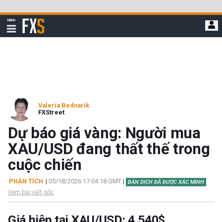
Bỏ
qua
FXStreet
MENU
để
Hiển
thị
đi
điều
hướng
đến
nội
dung
chính
Valeria Bednarik
FXStreet
Dự báo giá vàng: Người mua
XAU/USD đang thất thế trong
cuộc chiến
PHÂN TÍCH
|
05/18/2026 17:04:18 GMT
|
BẢN DỊCH ĐÃ ĐƯỢC XÁC MINH
Xem bài viết gốc
Giá hiện tại XAU/USD: 4.540$