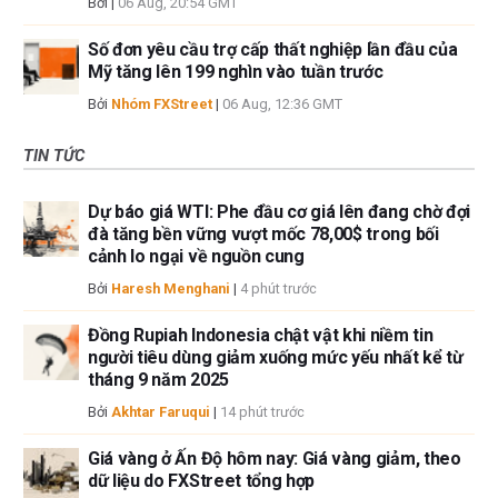
Bởi
|
06 Aug, 20:54 GMT
Số đơn yêu cầu trợ cấp thất nghiệp lần đầu của
Mỹ tăng lên 199 nghìn vào tuần trước
Bởi
Nhóm FXStreet
|
06 Aug, 12:36 GMT
TIN TỨC
Dự báo giá WTI: Phe đầu cơ giá lên đang chờ đợi
đà tăng bền vững vượt mốc 78,00$ trong bối
cảnh lo ngại về nguồn cung
Bởi
Haresh Menghani
|
4 phút trước
Đồng Rupiah Indonesia chật vật khi niềm tin
người tiêu dùng giảm xuống mức yếu nhất kể từ
tháng 9 năm 2025
Bởi
Akhtar Faruqui
|
14 phút trước
Giá vàng ở Ấn Độ hôm nay: Giá vàng giảm, theo
dữ liệu do FXStreet tổng hợp