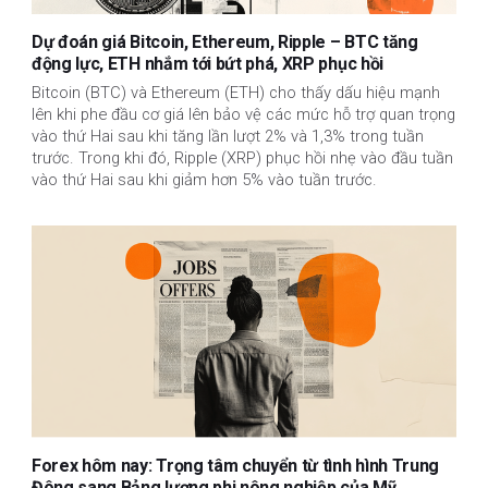
Dự đoán giá Bitcoin, Ethereum, Ripple – BTC tăng
động lực, ETH nhắm tới bứt phá, XRP phục hồi
Bitcoin (BTC) và Ethereum (ETH) cho thấy dấu hiệu mạnh
lên khi phe đầu cơ giá lên bảo vệ các mức hỗ trợ quan trọng
vào thứ Hai sau khi tăng lần lượt 2% và 1,3% trong tuần
trước. Trong khi đó, Ripple (XRP) phục hồi nhẹ vào đầu tuần
vào thứ Hai sau khi giảm hơn 5% vào tuần trước.
Forex hôm nay: Trọng tâm chuyển từ tình hình Trung
Đông sang Bảng lương phi nông nghiệp của Mỹ