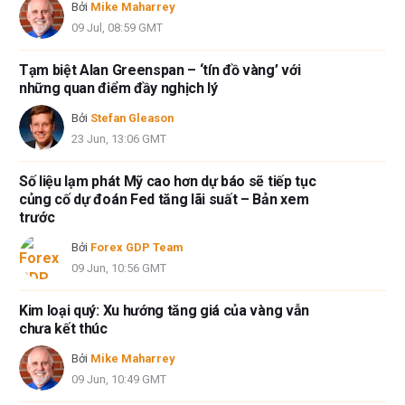
Bởi
Mike Maharrey
cập trong bài viết này và không có quan hệ kinh doanh với bất kỳ công ty
09 Jul, 08:59 GMT
nào được đề cập. Tác giả không nhận được tiền công cho việc viết bài
này, ngoài từ FXStreet.
Tạm biệt Alan Greenspan – ‘tín đồ vàng’ với
FXStreet và tác giả không cung cấp các đề xuất được cá nhân hóa. Tác
những quan điểm đầy nghịch lý
giả không cam đoan về tính chính xác, đầy đủ hoặc phù hợp của thông
tin này. FXStreet và tác giả sẽ không chịu trách nhiệm về bất kỳ sai sót,
Bởi
Stefan Gleason
thiếu sót hoặc bất kỳ tổn thất, thương tích hoặc thiệt hại nào phát sinh từ
23 Jun, 13:06 GMT
thông tin này và việc hiển thị hoặc sử dụng thông tin này. Ngoại trừ các
lỗi và thiếu sót.
Số liệu lạm phát Mỹ cao hơn dự báo sẽ tiếp tục
Tác giả và FXStreet không phải là các cố vấn đầu tư đã đăng ký và không
củng cố dự đoán Fed tăng lãi suất – Bản xem
có nội dung nào trong bài viết này nhằm mục đích tư vấn đầu tư.
trước
Bởi
Forex GDP Team
09 Jun, 10:56 GMT
Kim loại quý: Xu hướng tăng giá của vàng vẫn
chưa kết thúc
Bởi
Mike Maharrey
09 Jun, 10:49 GMT