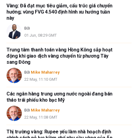
Vàng: Đã đạt mục tiêu giảm, cấu trúc giá chuyển
hướng; vùng FVG 4.540 định hình xu hướng tuần
này
Bởi
01 Jun, 08:29 GMT
Trung tâm thanh toán vàng Hồng Kông sắp hoạt
động khi giao dịch vàng chuyển từ phương Tây
sang Đông
Bởi
Mike Maharrey
22 May, 11:10 GMT
Các ngân hàng trung ương nước ngoài đang bán
tháo trái phiếu kho bạc Mỹ
Bởi
Mike Maharrey
22 May, 11:08 GMT
Thị trường vàng: Rupee yếu làm nhà hoạch định
chính sách nỗ lực kiềm chế nhu cầu vàng của Ấn