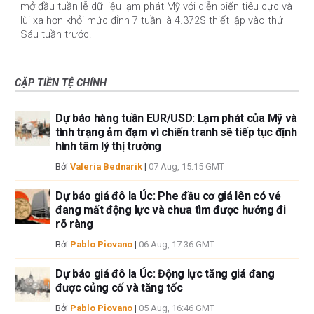
mở đầu tuần lễ dữ liệu lạm phát Mỹ với diễn biến tiêu cực và
lùi xa hơn khỏi mức đỉnh 7 tuần là 4.372$ thiết lập vào thứ
Sáu tuần trước.
CẶP TIỀN TỆ CHÍNH
Dự báo hàng tuần EUR/USD: Lạm phát của Mỹ và
tình trạng ảm đạm vì chiến tranh sẽ tiếp tục định
hình tâm lý thị trường
Bởi
Valeria Bednarik
|
07 Aug, 15:15 GMT
Dự báo giá đô la Úc: Phe đầu cơ giá lên có vẻ
đang mất động lực và chưa tìm được hướng đi
rõ ràng
Bởi
Pablo Piovano
|
06 Aug, 17:36 GMT
Dự báo giá đô la Úc: Động lực tăng giá đang
được củng cố và tăng tốc
Bởi
Pablo Piovano
|
05 Aug, 16:46 GMT