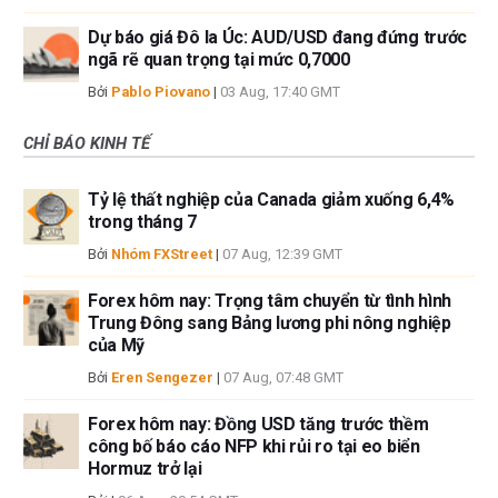
Dự báo giá Đô la Úc: AUD/USD đang đứng trước
ngã rẽ quan trọng tại mức 0,7000
Bởi
Pablo Piovano
|
03 Aug, 17:40 GMT
CHỈ BÁO KINH TẾ
Tỷ lệ thất nghiệp của Canada giảm xuống 6,4%
trong tháng 7
Bởi
Nhóm FXStreet
|
07 Aug, 12:39 GMT
Forex hôm nay: Trọng tâm chuyển từ tình hình
Trung Đông sang Bảng lương phi nông nghiệp
của Mỹ
Bởi
Eren Sengezer
|
07 Aug, 07:48 GMT
Forex hôm nay: Đồng USD tăng trước thềm
công bố báo cáo NFP khi rủi ro tại eo biển
Hormuz trở lại