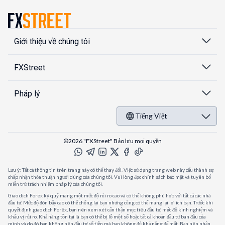
Giới thiệu về chúng tôi
FXStreet
Pháp lý
Tiếng Việt
©2026 "FXStreet" Bảo lưu mọi quyền
Lưu ý: Tất cả thông tin trên trang này có thể thay đổi. Việc sử dụng trang web này cấu thành sự
chấp nhận thỏa thuận người dùng của chúng tôi. Vui lòng đọc chính sách bảo mật và tuyên bố
miễn trừ trách nhiệm pháp lý của chúng tôi.
Giao dịch Forex ký quỹ mang một mức độ rủi ro cao và có thể không phù hợp với tất cả các nhà
đầu tư. Mức độ đòn bẩy cao có thể chống lại bạn nhưng cũng có thể mang lại lợi ích bạn. Trước khi
quyết định giao dịch Forêx, bạn nên xem xét cẩn thận mục tiêu đầu tư, mức độ kinh nghiệm và
khẩu vị rủi ro. Khả năng tồn tại là bạn có thể bị lỗ một số hoặc tất cả khoản đầu tư ban đầu của
mình và do đó bạn không nên đầu tư số tiền mà bạn không đủ khả năng để mất. Bạn nên nhận