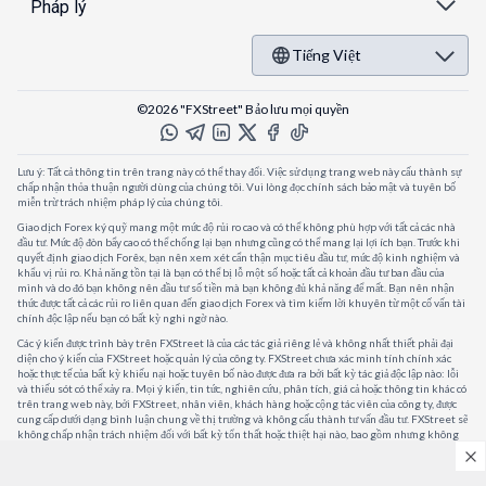
Pháp lý
Tiếng Việt
©2026 "FXStreet" Bảo lưu mọi quyền
Lưu ý: Tất cả thông tin trên trang này có thể thay đổi. Việc sử dụng trang web này cấu thành sự
chấp nhận thỏa thuận người dùng của chúng tôi. Vui lòng đọc chính sách bảo mật và tuyên bố
miễn trừ trách nhiệm pháp lý của chúng tôi.
Giao dịch Forex ký quỹ mang một mức độ rủi ro cao và có thể không phù hợp với tất cả các nhà
đầu tư. Mức độ đòn bẩy cao có thể chống lại bạn nhưng cũng có thể mang lại lợi ích bạn. Trước khi
quyết định giao dịch Forêx, bạn nên xem xét cẩn thận mục tiêu đầu tư, mức độ kinh nghiệm và
khẩu vị rủi ro. Khả năng tồn tại là bạn có thể bị lỗ một số hoặc tất cả khoản đầu tư ban đầu của
mình và do đó bạn không nên đầu tư số tiền mà bạn không đủ khả năng để mất. Bạn nên nhận
thức được tất cả các rủi ro liên quan đến giao dịch Forex và tìm kiếm lời khuyên từ một cố vấn tài
chính độc lập nếu bạn có bất kỳ nghi ngờ nào.
Các ý kiến được trình bày trên FXStreet là của các tác giả riêng lẻ và không nhất thiết phải đại
diện cho ý kiến của FXStreet hoặc quản lý của công ty. FXStreet chưa xác minh tính chính xác
hoặc thực tế của bất kỳ khiếu nại hoặc tuyên bố nào được đưa ra bởi bất kỳ tác giả độc lập nào: lỗi
và thiếu sót có thể xảy ra. Mọi ý kiến, tin tức, nghiên cứu, phân tích, giá cả hoặc thông tin khác có
trên trang web này, bởi FXStreet, nhân viên, khách hàng hoặc cộng tác viên của công ty, được
cung cấp dưới dạng bình luận chung về thị trường và không cấu thành tư vấn đầu tư. FXStreet sẽ
không chấp nhận trách nhiệm đối với bất kỳ tổn thất hoặc thiệt hại nào, bao gồm nhưng không
giới hạn, bất kỳ tổn thất lợi nhuận nào, có thể phát sinh trực tiếp hoặc gián tiếp từ việc sử dụng
hoặc phụ thuộc vào thông tin đó.