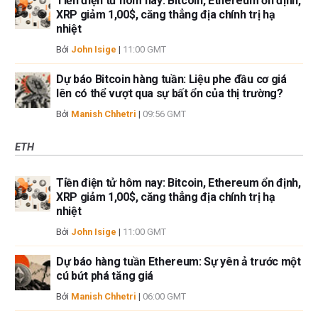
Tiền điện tử hôm nay: Bitcoin, Ethereum ổn định,
XRP giảm 1,00$, căng thẳng địa chính trị hạ
nhiệt
Bởi
John Isige
|
11:00 GMT
Dự báo Bitcoin hàng tuần: Liệu phe đầu cơ giá
lên có thể vượt qua sự bất ổn của thị trường?
Bởi
Manish Chhetri
|
09:56 GMT
ETH
Tiền điện tử hôm nay: Bitcoin, Ethereum ổn định,
XRP giảm 1,00$, căng thẳng địa chính trị hạ
nhiệt
Bởi
John Isige
|
11:00 GMT
Dự báo hàng tuần Ethereum: Sự yên ả trước một
cú bứt phá tăng giá
Bởi
Manish Chhetri
|
06:00 GMT