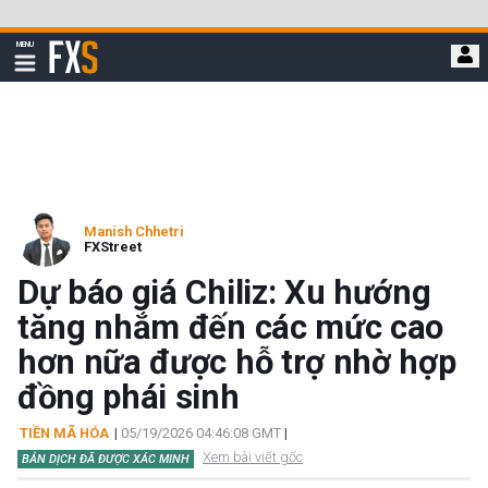
Bỏ
qua
FXStreet
MENU
để
Hiển
thị
đi
điều
hướng
đến
nội
dung
chính
Manish Chhetri
FXStreet
Dự báo giá Chiliz: Xu hướng
tăng nhắm đến các mức cao
hơn nữa được hỗ trợ nhờ hợp
đồng phái sinh
TIỀN MÃ HÓA
|
05/19/2026 04:46:08 GMT
|
Xem bài viết gốc
BẢN DỊCH ĐÃ ĐƯỢC XÁC MINH