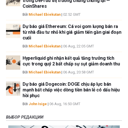
trong DeFi dù thị trường chung chững lại —
CoinShares
Bởi
Michael Ebiekutan
|
02:52 GMT
Dự báo giá Ethereum: Cá voi gom lượng bán ra
từ nhà đầu tư nhỏ khi giá giảm tiến gần giai đoạn
cuối
Bởi
Michael Ebiekutan
|
06 Aug, 22:05 GMT
Hyperliquid ghi nhận kết quả tăng trưởng tích
cực trong quý 2 bất chấp sự sụt giảm doanh thu
Bởi
Michael Ebiekutan
|
06 Aug, 20:58 GMT
Dự báo giá Dogecoin: DOGE chịu áp lực bán
mạnh bất chấp việc dòng tiền bán lẻ có dấu hiệu
hồi phục
Bởi
John Isige
|
06 Aug, 16:50 GMT
ВЫБОР РЕДАКЦИИ