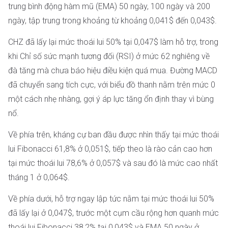
trung bình động hàm mũ (EMA) 50 ngày, 100 ngày và 200
ngày, tập trung trong khoảng từ khoảng 0,041$ đến 0,043$.
CHZ đã lấy lại mức thoái lui 50% tại 0,047$ làm hỗ trợ, trong
khi Chỉ số sức mạnh tương đối (RSI) ở mức 62 nghiêng về
đà tăng mà chưa báo hiệu điều kiện quá mua. Đường MACD
đã chuyển sang tích cực, với biểu đồ thanh nằm trên mức 0
một cách nhẹ nhàng, gợi ý áp lực tăng ổn định thay vì bùng
nổ.
Về phía trên, kháng cự ban đầu được nhìn thấy tại mức thoái
lui Fibonacci 61,8% ở 0,051$, tiếp theo là rào cản cao hơn
tại mức thoái lui 78,6% ở 0,057$ và sau đó là mức cao nhất
tháng 1 ở 0,064$.
Về phía dưới, hỗ trợ ngay lập tức nằm tại mức thoái lui 50%
đã lấy lại ở 0,047$, trước một cụm cầu rộng hơn quanh mức
thoái lui Fibonacci 38,2% tại 0,043$ và EMA 50 ngày ở