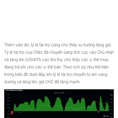
Thêm vào đó, tỷ lệ tài trợ cũng cho thấy xu hướng tăng giá.
Tỷ lệ tài trợ của Chiliz đã chuyển sang tích cực vào Chủ nhật
và tăng lên 0,0043% vào thứ Ba, cho thấy các vị thế mua
đang trả phí cho các vị thế bán. Theo lịch sử, như thể hiện
trong biểu đồ dưới đây, khi tỷ lệ tài trợ chuyển từ âm sang
dương và tăng lên, giá CHZ đã tăng mạnh.