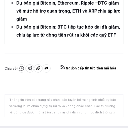
Dự báo giá Bitcoin, Ethereum, Ripple –BTC giảm
về mức hỗ trợ quan trọng, ETH và XRPchịu áp lực
giảm
Dự báo giá Bitcoin: BTC tiếp tục kéo dài đà giảm,
chịu áp lực từ dòng tiền rút ra khỏi các quỹ ETF
Nguồn cấp tin tức tiền mã hóa
Chia sẻ:
Chia
Chia
Sao
sẻ
sẻ
chép
vào
vào
vào
WhatsApp
Telegram
khay
Thông tin trên các trang này chứa các tuyên bố mang tính chất dự báo
nhớ
về tương lai và chứa đựng sự rủi ro và không chắc chắn. Các thị trường
tạm
và công cụ được mô tả trên trang này chỉ dành cho mục đích thông tin
và không phải là các khuyến nghị về việc mua hoặc bán các tài sản này.
Bạn nên tự nghiên cứu kỹ lưỡng trước khi đưa ra bất kỳ quyết định đầu tư