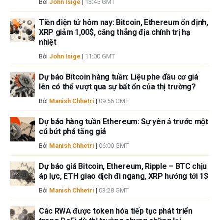
Bởi
John Isige
|
13:45 GMT
thông tin này và việc hiển thị hoặc sử dụng thông tin này. Ngoại trừ các
lỗi và thiếu sót.
Tiền điện tử hôm nay: Bitcoin, Ethereum ổn định,
Tác giả và FXStreet không phải là các cố vấn đầu tư đã đăng ký và không
XRP giảm 1,00$, căng thẳng địa chính trị hạ
có nội dung nào trong bài viết này nhằm mục đích tư vấn đầu tư.
nhiệt
Bởi
John Isige
|
11:00 GMT
Dự báo Bitcoin hàng tuần: Liệu phe đầu cơ giá
lên có thể vượt qua sự bất ổn của thị trường?
Bởi
Manish Chhetri
|
09:56 GMT
Dự báo hàng tuần Ethereum: Sự yên ả trước một
cú bứt phá tăng giá
Bởi
Manish Chhetri
|
06:00 GMT
Dự báo giá Bitcoin, Ethereum, Ripple – BTC chịu
áp lực, ETH giao dịch đi ngang, XRP hướng tới 1$
Bởi
Manish Chhetri
|
03:28 GMT
Các RWA được token hóa tiếp tục phát triển