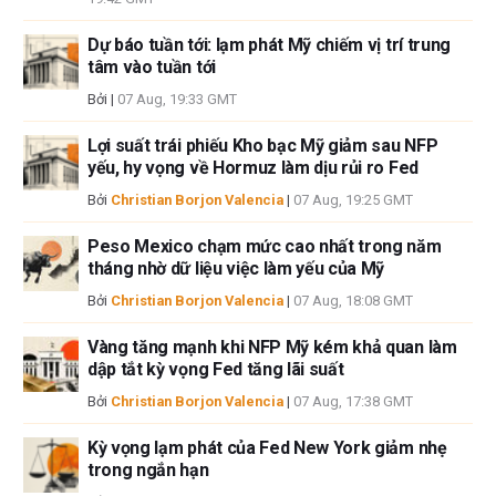
Nếu không được đề cập rõ ràng trong nội dung bài viết, tại thời điểm viết
bài, tác giả không nắm giữ vị thế nào đối với bất kỳ cổ phiếu nào được đề
Dự báo tuần tới: lạm phát Mỹ chiếm vị trí trung
cập trong bài viết này và không có quan hệ kinh doanh với bất kỳ công ty
tâm vào tuần tới
nào được đề cập. Tác giả không nhận được tiền công cho việc viết bài
Bởi
|
07 Aug, 19:33 GMT
này, ngoài từ FXStreet.
FXStreet và tác giả không cung cấp các đề xuất được cá nhân hóa. Tác
Lợi suất trái phiếu Kho bạc Mỹ giảm sau NFP
giả không cam đoan về tính chính xác, đầy đủ hoặc phù hợp của thông
yếu, hy vọng về Hormuz làm dịu rủi ro Fed
tin này. FXStreet và tác giả sẽ không chịu trách nhiệm về bất kỳ sai sót,
Bởi
Christian Borjon Valencia
|
07 Aug, 19:25 GMT
thiếu sót hoặc bất kỳ tổn thất, thương tích hoặc thiệt hại nào phát sinh từ
thông tin này và việc hiển thị hoặc sử dụng thông tin này. Ngoại trừ các
Peso Mexico chạm mức cao nhất trong năm
lỗi và thiếu sót.
tháng nhờ dữ liệu việc làm yếu của Mỹ
Tác giả và FXStreet không phải là các cố vấn đầu tư đã đăng ký và không
có nội dung nào trong bài viết này nhằm mục đích tư vấn đầu tư.
Bởi
Christian Borjon Valencia
|
07 Aug, 18:08 GMT
Vàng tăng mạnh khi NFP Mỹ kém khả quan làm
dập tắt kỳ vọng Fed tăng lãi suất
Bởi
Christian Borjon Valencia
|
07 Aug, 17:38 GMT
Kỳ vọng lạm phát của Fed New York giảm nhẹ
trong ngắn hạn