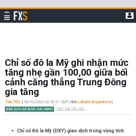
Bỏ
qua
FXStreet
MENU
để
Hiển
thị
đi
điều
hướng
đến
nội
dung
chính
Chỉ số đô la Mỹ ghi nhận mức
tăng nhẹ gần 100,00 giữa bối
cảnh căng thẳng Trung Đông
gia tăng
TIN TỨC
|
06/10/2026 02:43:51 GMT
| Bởi
Lallalit Srijandorn
|
Xem bài viết gốc
BẢN DỊCH ĐÃ ĐƯỢC XÁC MINH
Chỉ số Đô la Mỹ (DXY) giao dịch trong vùng tích