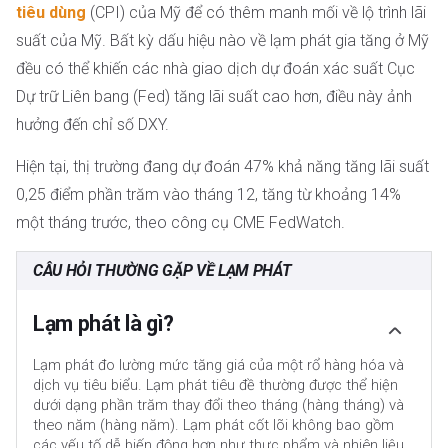
tiêu dùng
(CPI) của Mỹ để có thêm manh mối về lộ trình lãi
suất của Mỹ. Bất kỳ dấu hiệu nào về lạm phát gia tăng ở Mỹ
đều có thể khiến các nhà giao dịch dự đoán xác suất Cục
Dự trữ Liên bang (Fed) tăng lãi suất cao hơn, điều này ảnh
hưởng đến chỉ số DXY.
Hiện tại, thị trường đang dự đoán 47% khả năng tăng lãi suất
0,25 điểm phần trăm vào tháng 12, tăng từ khoảng 14%
một tháng trước, theo công cụ CME FedWatch.
CÂU HỎI THƯỜNG GẶP VỀ LẠM PHÁT
Lạm phát là gì?
Lạm phát đo lường mức tăng giá của một rổ hàng hóa và
dịch vụ tiêu biểu. Lạm phát tiêu đề thường được thể hiện
dưới dạng phần trăm thay đổi theo tháng (hàng tháng) và
theo năm (hàng năm). Lạm phát cốt lõi không bao gồm
các yếu tố dễ biến động hơn như thực phẩm và nhiên liệu