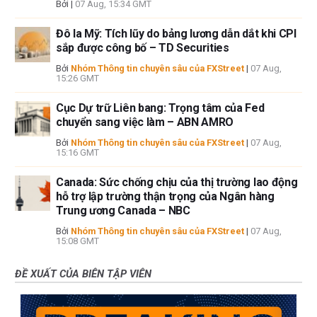
Bởi
|
07 Aug, 15:34 GMT
Đô la Mỹ: Tích lũy do bảng lương dẫn dắt khi CPI
sắp được công bố – TD Securities
Bởi
Nhóm Thông tin chuyên sâu của FXStreet
|
07 Aug,
15:26 GMT
Cục Dự trữ Liên bang: Trọng tâm của Fed
chuyển sang việc làm – ABN AMRO
Bởi
Nhóm Thông tin chuyên sâu của FXStreet
|
07 Aug,
15:16 GMT
Canada: Sức chống chịu của thị trường lao động
hỗ trợ lập trường thận trọng của Ngân hàng
Trung ương Canada – NBC
Bởi
Nhóm Thông tin chuyên sâu của FXStreet
|
07 Aug,
15:08 GMT
ĐỀ XUẤT CỦA BIÊN TẬP VIÊN