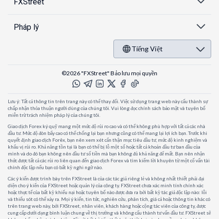
FXStreet
Pháp lý
Tiếng Việt
©2026 "FXStreet" Bảo lưu mọi quyền
Lưu ý: Tất cả thông tin trên trang này có thể thay đổi. Việc sử dụng trang web này cấu thành sự
chấp nhận thỏa thuận người dùng của chúng tôi. Vui lòng đọc chính sách bảo mật và tuyên bố
miễn trừ trách nhiệm pháp lý của chúng tôi.
Giao dịch Forex ký quỹ mang một mức độ rủi ro cao và có thể không phù hợp với tất cả các nhà
đầu tư. Mức độ đòn bẩy cao có thể chống lại bạn nhưng cũng có thể mang lại lợi ích bạn. Trước khi
quyết định giao dịch Forêx, bạn nên xem xét cẩn thận mục tiêu đầu tư, mức độ kinh nghiệm và
khẩu vị rủi ro. Khả năng tồn tại là bạn có thể bị lỗ một số hoặc tất cả khoản đầu tư ban đầu của
mình và do đó bạn không nên đầu tư số tiền mà bạn không đủ khả năng để mất. Bạn nên nhận
thức được tất cả các rủi ro liên quan đến giao dịch Forex và tìm kiếm lời khuyên từ một cố vấn tài
chính độc lập nếu bạn có bất kỳ nghi ngờ nào.
Các ý kiến được trình bày trên FXStreet là của các tác giả riêng lẻ và không nhất thiết phải đại
diện cho ý kiến của FXStreet hoặc quản lý của công ty. FXStreet chưa xác minh tính chính xác
hoặc thực tế của bất kỳ khiếu nại hoặc tuyên bố nào được đưa ra bởi bất kỳ tác giả độc lập nào: lỗi
và thiếu sót có thể xảy ra. Mọi ý kiến, tin tức, nghiên cứu, phân tích, giá cả hoặc thông tin khác có
trên trang web này, bởi FXStreet, nhân viên, khách hàng hoặc cộng tác viên của công ty, được
cung cấp dưới dạng bình luận chung về thị trường và không cấu thành tư vấn đầu tư. FXStreet sẽ