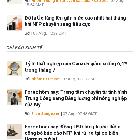
Bởi
Nhóm Thông tin chuyên sâu của FXStreet
|
07 Aug,
15:54 GMT
Đô la Úc tăng lên gần mức cao nhất hai tháng
khi NFP chuyển sang tiêu cực
Bởi
|
07 Aug, 15:39 GMT
CHỈ BÁO KINH TẾ
Tỷ lệ thất nghiệp của Canada giảm xuống 6,4%
trong tháng 7
Bởi
Nhóm FXStreet
|
07 Aug, 12:39 GMT
Forex hôm nay: Trọng tâm chuyển từ tình hình
Trung Đông sang Bảng lương phi nông nghiệp
của Mỹ
Bởi
Eren Sengezer
|
07 Aug, 07:48 GMT
Forex hôm nay: Đồng USD tăng trước thềm
công bố báo cáo NFP khi rủi ro tại eo biển
Hormuz trở lại