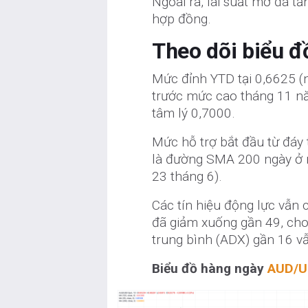
Ngoài ra, lãi suất mở đã t
hợp đồng.
Theo dõi biểu đ
Mức đỉnh YTD tại 0,6625 (n
trước mức cao tháng 11 nă
tâm lý 0,7000.
Mức hỗ trợ bắt đầu từ đáy 
là đường SMA 200 ngày ở 
23 tháng 6).
Các tín hiệu động lực vẫn
đã giảm xuống gần 49, cho
trung bình (ADX) gần 16 v
Biểu đồ hàng ngày
AUD/