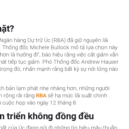
hặt?
Ngân hàng Dự trữ Úc (RBA) đã giữ nguyên lãi
. Thống đốc Michele Bullock mô tả lựa chọn này
 hơn là hướng đi", báo hiệu rằng việc cắt giảm vẫn
hát tiếp tục giảm. Phó Thống đốc Andrew Hauser
trọng đó, nhấn mạnh rằng bất kỳ sự nới lỏng nào
ch bản lạm phát nhẹ nhàng hơn, những người
n rộng rãi rằng
RBA
sẽ hạ mức lãi suất chính
i cuộc họp vào ngày 12 tháng 8.
n triển không đồng đều
hất của Úc đang gửi đi những tín hiệu mâu thuẫn.