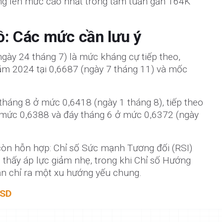
ăng lên mức cao nhất trong tám tuần gần 164K
ồ: Các mức cần lưu ý
gày 24 tháng 7) là mức kháng cự tiếp theo,
m 2024 tại 0,6687 (ngày 7 tháng 11) và mốc
tháng 8 ở mức 0,6418 (ngày 1 tháng 8), tiếp theo
mức 0,6388 và đáy tháng 6 ở mức 0,6372 (ngày
 còn hỗn hợp: Chỉ số Sức mạnh Tương đối (RSI)
 thấy áp lực giảm nhẹ, trong khi Chỉ số Hướng
ẫn chỉ ra một xu hướng yếu chung.
USD