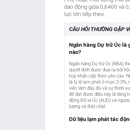
dao động giữa 0,6400 và 0
lực lớn tiếp theo.
CÂU HỎI THƯỜNG GẶP V
Ngân hàng Dự trữ Úc là 
nào?
Ngân hàng Dự trữ Úc (RBA) thiế
quyết định được đưa ra bởi h
họp khẩn cấp theo yêu cầu. Nh
là tỷ lệ lạm phát ở mức 2-3%, 
việc làm đầy đủ và sự thịnh vư
để đạt được điều này là tăng h
đồng Đô la Úc (AUD) và ngược
lượng và thắt chặt.
Dữ liệu lạm phát tác độn
Trong khi lạm phát luôn được co