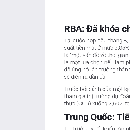
RBA: Đã khóa c
Tại cuộc họp đầu tháng 8, 
suất tiền mặt ở mức 3,85%
là "một vấn đề về thời gian
là một lựa chọn nếu lạm p
đã ủng hộ lập trường thận 
sẽ diễn ra dần dần.
Trước bối cảnh của một kị
tham gia thị trường dự đoá
thức (OCR) xuống 3,60% tạ
Trung Quốc: Tiế
Thị trường xuất khẩu lớn n