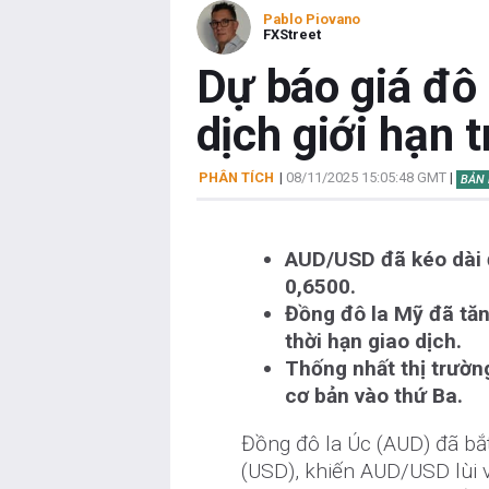
Pablo Piovano
FXStreet
Dự báo giá đô 
dịch giới hạn 
PHÂN TÍCH
|
08/11/2025 15:05:48 GMT
|
BẢN 
AUD/USD đã kéo dài 
0,6500.
Đồng đô la Mỹ đã tăn
thời hạn giao dịch.
Thống nhất thị trườ
cơ bản vào thứ Ba.
Đồng đô la Úc (AUD) đã bắt
(USD), khiến AUD/USD lùi 