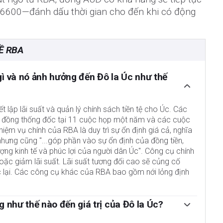
,6600—đánh dấu thời gian cho đến khi có động
Ề RBA
gì và nó ảnh hưởng đến Đô la Úc như thế
t lập lãi suất và quản lý chính sách tiền tệ cho Úc. Các
ội đồng thống đốc tại 11 cuộc họp một năm và các cuộc
iệm vụ chính của RBA là duy trì sự ổn định giá cả, nghĩa
nhưng cũng "...góp phần vào sự ổn định của đồng tiền,
ợng kinh tế và phúc lợi của người dân Úc". Công cụ chính
oặc giảm lãi suất. Lãi suất tương đối cao sẽ củng cố
 lại. Các công cụ khác của RBA bao gồm nới lỏng định
g như thế nào đến giá trị của Đô la Úc?
i là yếu tố tiêu cực đối với tiền tệ vì nó làm giảm giá trị