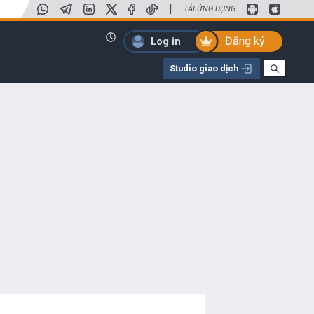
|
TẢI ỨNG DỤNG
Đăng ký
Log in
Studio giao dịch