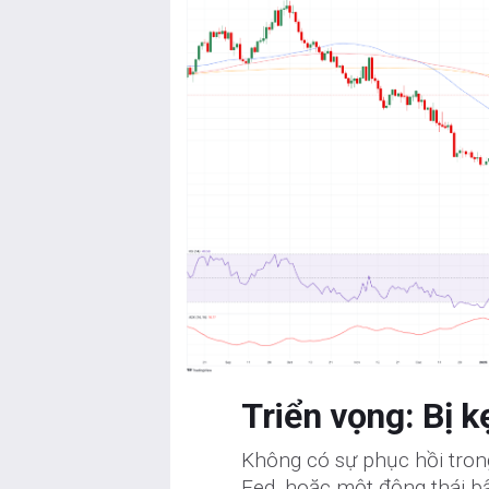
Triển vọng: Bị k
Không có sự phục hồi tron
Fed, hoặc một động thái b