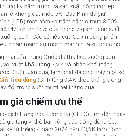
i cùng kỳ năm trước và sản xuất công nghiệp
án lẻ không đạt mốc 5%. Bắc Kinh đã giữ
Chính (LPR) một năm và năm năm ở mức 3,00%
hỉ số PMI chính thức của tháng 7 giảm—sản xuất
 xuống 50,1. Các số liệu của Caixin cũng phản
ều, nhấn mạnh sự mong manh của sự phục hồi.
ng mại của Trung Quốc đã thu hẹp xuống còn
, với xuất khẩu tăng 7,2% và nhập khẩu tăng
ước. Cuối tuần qua, lạm phát đã cho thấy một số
 Giá Tiêu dùng
(CPI) tăng 0,4% theo tháng trong
hay đổi trong suốt mười hai tháng qua.
iảm giá chiếm ưu thế
iao dịch Hàng hóa Tương lai (CFTC) tính đến ngày
đã gia tăng vị thế bán ròng của đồng đô la Úc,
ất kể từ tháng 4 năm 2024 gần 83,6K hợp đồng.