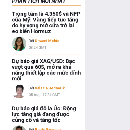
PHÂN TÍCH MỚI NHẤT
Trọng tâm là 4.350$ và NFP
của Mỹ: Vàng tiếp tục tăng
do hy vọng mở cửa trở lại
eo biển Hormuz
Bởi
Dhwani Mehta
03:24 GMT
Dự báo giá XAG/USD: Bạc
vượt qua 60$, mở ra khả
năng thiết lập các mức đỉnh
mới
Bởi
Valeria Bednarik
05 Aug, 17:24 GMT
Dự báo giá đô la Úc: Động
lực tăng giá đang được
củng cố và tăng tốc
Bởi
Pablo Piovano