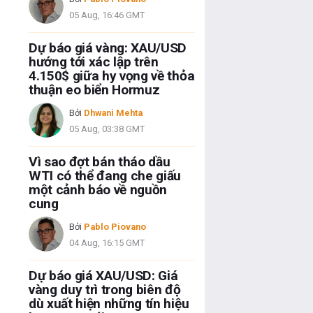
05 Aug, 16:46 GMT
Dự báo giá vàng: XAU/USD
hướng tới xác lập trên
4.150$ giữa hy vọng về thỏa
thuận eo biển Hormuz
Bởi
Dhwani Mehta
05 Aug, 03:38 GMT
Vì sao đợt bán tháo dầu
WTI có thể đang che giấu
một cảnh báo về nguồn
cung
Bởi
Pablo Piovano
04 Aug, 16:15 GMT
Dự báo giá XAU/USD: Giá
vàng duy trì trong biên độ
dù xuất hiện những tín hiệu