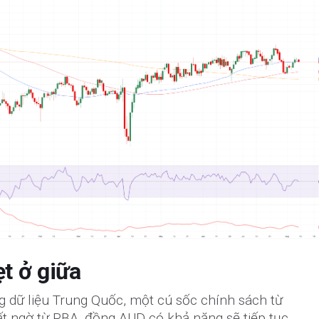
ẹt ở giữa
g dữ liệu Trung Quốc, một cú sốc chính sách từ
ất ngờ từ RBA, đồng AUD có khả năng sẽ tiếp tục