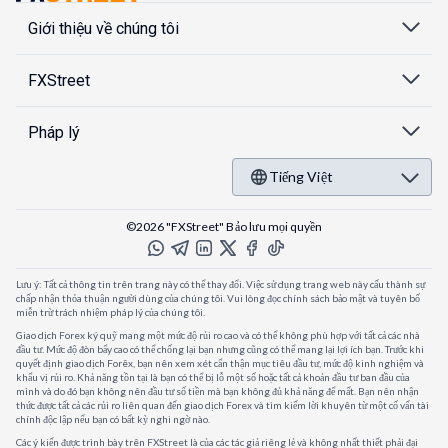
Giới thiệu về chúng tôi
FXStreet
Pháp lý
Tiếng Việt
©2026 "FXStreet" Bảo lưu mọi quyền
Lưu ý: Tất cả thông tin trên trang này có thể thay đổi. Việc sử dụng trang web này cấu thành sự
chấp nhận thỏa thuận người dùng của chúng tôi. Vui lòng đọc chính sách bảo mật và tuyên bố
miễn trừ trách nhiệm pháp lý của chúng tôi.
Giao dịch Forex ký quỹ mang một mức độ rủi ro cao và có thể không phù hợp với tất cả các nhà
đầu tư. Mức độ đòn bẩy cao có thể chống lại bạn nhưng cũng có thể mang lại lợi ích bạn. Trước khi
quyết định giao dịch Forêx, bạn nên xem xét cẩn thận mục tiêu đầu tư, mức độ kinh nghiệm và
khẩu vị rủi ro. Khả năng tồn tại là bạn có thể bị lỗ một số hoặc tất cả khoản đầu tư ban đầu của
mình và do đó bạn không nên đầu tư số tiền mà bạn không đủ khả năng để mất. Bạn nên nhận
thức được tất cả các rủi ro liên quan đến giao dịch Forex và tìm kiếm lời khuyên từ một cố vấn tài
chính độc lập nếu bạn có bất kỳ nghi ngờ nào.
Các ý kiến được trình bày trên FXStreet là của các tác giả riêng lẻ và không nhất thiết phải đại