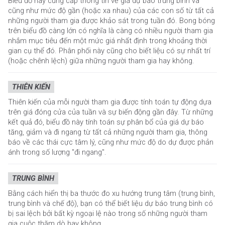
Biểu đồ này cung cấp thông tin về giá dự báo trung bình và
cũng như mức độ gần (hoặc xa nhau) của các con số từ tất cả
những người tham gia được khảo sát trong tuần đó. Bong bóng
trên biểu đồ càng lớn có nghĩa là càng có nhiều người tham gia
nhắm mục tiêu đến một mức giá nhất định trong khoảng thời
gian cụ thể đó. Phân phối này cũng cho biết liệu có sự nhất trí
(hoặc chênh lệch) giữa những người tham gia hay không.
THIÊN KIẾN
Thiên kiến của mỗi người tham gia được tính toán tự động dựa
trên giá đóng cửa của tuần và sự biến động gần đây. Từ những
kết quả đó, biểu đồ này tính toán sự phân bổ của giá dự báo
tăng, giảm và đi ngang từ tất cả những người tham gia, thông
báo về các thái cực tâm lý, cũng như mức độ do dự được phản
ánh trong số lượng "đi ngang".
TRUNG BÌNH
Bằng cách hiển thị ba thước đo xu hướng trung tâm (trung bình,
trung bình và chế độ), bạn có thể biết liệu dự báo trung bình có
bị sai lệch bởi bất kỳ ngoại lệ nào trong số những người tham
gia cuộc thăm dò hay không.