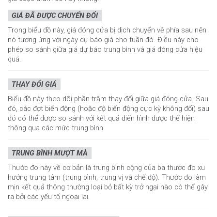
GIÁ ĐÃ ĐƯỢC CHUYỂN ĐỔI
Trong biểu đồ này, giá đóng cửa bị dịch chuyển về phía sau nên
nó tương ứng với ngày dự báo giá cho tuần đó. Điều này cho
phép so sánh giữa giá dự báo trung bình và giá đóng cửa hiệu
quả.
THAY ĐỔI GIÁ
Biểu đồ này theo dõi phần trăm thay đổi giữa giá đóng cửa. Sau
đó, các đợt biến động (hoặc độ biến động cực kỳ không đổi) sau
đó có thể được so sánh với kết quả điển hình được thể hiện
thông qua các mức trung bình.
TRUNG BÌNH MƯỢT MÀ
Thước đo này về cơ bản là trung bình cộng của ba thước đo xu
hướng trung tâm (trung bình, trung vị và chế độ). Thước đo làm
mịn kết quả thông thường loại bỏ bất kỳ trở ngại nào có thể gây
ra bởi các yếu tố ngoại lai.