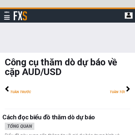
Bỏ
qua
FXStreet
MENU
để
Hiển
thị
đi
điều
hướng
đến
nội
dung
chính
Công cụ thăm dò dự báo về
cặp AUD/USD
TUẦN TRƯỚC
TUẦN TỚI
Cách đọc biểu đồ thăm dò dự báo
TỔNG QUAN