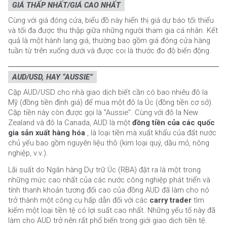
GIÁ THẤP NHẤT/GIÁ CAO NHẤT
Cùng với giá đóng cửa, biểu đồ này hiển thị giá dự báo tối thiểu
và tối đa được thu thập giữa những người tham gia cá nhân. Kết
quả là một hành lang giá, thường bao gồm giá đóng cửa hàng
tuần từ trên xuống dưới và được coi là thước đo độ biến động.
AUD/USD, HAY “AUSSIE”
Cặp AUD/USD cho nhà giao dịch biết cần có bao nhiêu đô la
Mỹ (đồng tiền định giá) để mua một đô la Úc (đồng tiền cơ sở).
Cặp tiền này còn được gọi là "Aussie". Cùng với đô la New
Zealand và đô la Canada, AUD là một
đồng tiền của các quốc
gia sản xuất hàng hóa
, là loại tiền mà xuất khẩu của đất nước
chủ yếu bao gồm nguyên liệu thô (kim loại quý, dầu mỏ, nông
nghiệp, v.v.).
Lãi suất do Ngân hàng Dự trữ Úc (RBA) đặt ra là một trong
những mức cao nhất của các nước công nghiệp phát triển và
tính thanh khoản tương đối cao của đồng AUD đã làm cho nó
trở thành một công cụ hấp dẫn đối với các
carry trader
tìm
kiếm một loại tiền tệ có lợi suất cao nhất. Những yếu tố này đã
làm cho AUD trở nên rất phổ biến trong giới giao dịch tiền tệ.