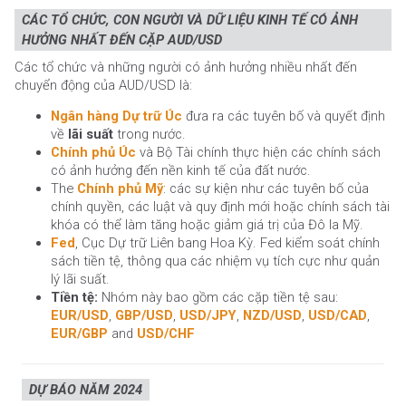
CÁC TỔ CHỨC, CON NGƯỜI VÀ DỮ LIỆU KINH TẾ CÓ ẢNH
HƯỞNG NHẤT ĐẾN CẶP AUD/USD
Các tổ chức và những người có ảnh hưởng nhiều nhất đến
chuyển động của AUD/USD là:
Ngân hàng Dự trữ Úc
đưa ra các tuyên bố và quyết định
về
lãi suất
trong nước.
Chính phủ Úc
và Bộ Tài chính thực hiện các chính sách
có ảnh hưởng đến nền kinh tế của đất nước.
The
Chính phủ Mỹ
: các sự kiện như các tuyên bố của
chính quyền, các luật và quy định mới hoặc chính sách tài
khóa có thể làm tăng hoặc giảm giá trị của Đô la Mỹ.
Fed
, Cục Dự trữ Liên bang Hoa Kỳ. Fed kiểm soát chính
sách tiền tệ, thông qua các nhiệm vụ tích cực như quản
lý lãi suất.
Tiền tệ:
Nhóm này bao gồm các cặp tiền tệ sau:
EUR/USD
,
GBP/USD
,
USD/JPY
,
NZD/USD
,
USD/CAD
,
EUR/GBP
and
USD/CHF
DỰ BÁO NĂM 2024