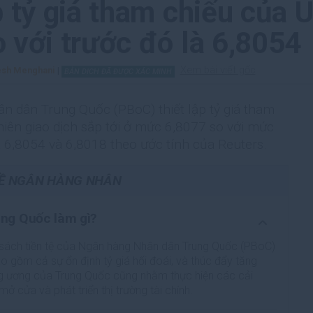
p tỷ giá tham chiếu của
 với trước đó là 6,8054
Xem bài viết gốc
esh Menghani
|
BẢN DỊCH ĐÃ ĐƯỢC XÁC MINH
n dân Trung Quốc (PBoC) thiết lập tỷ giá tham
ên giao dịch sắp tới ở mức 6,8077 so với mức
 6,8054 và 6,8018 theo ước tính của Reuters.
VỀ NGÂN HÀNG NHÂN
ng Quốc làm gì?
 sách tiền tệ của Ngân hàng Nhân dân Trung Quốc (PBoC)
ao gồm cả sự ổn định tỷ giá hối đoái, và thúc đẩy tăng
ng ương của Trung Quốc cũng nhằm thực hiện các cải
ở cửa và phát triển thị trường tài chính.