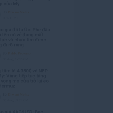
ệp của Mỹ
Bởi
Dhwani Mehta
03:58 GMT
o giá đô la Úc: Phe đầu
á lên có vẻ đang mất
lực và chưa tìm được
 đi rõ ràng
Bởi
Pablo Piovano
06 Aug, 17:36 GMT
 tâm là 4.350$ và NFP
ỹ: Vàng tiếp tục tăng
 vọng mở cửa trở lại eo
 Hormuz
Bởi
Dhwani Mehta
06 Aug, 03:24 GMT
áo giá XAG/USD: Bạc