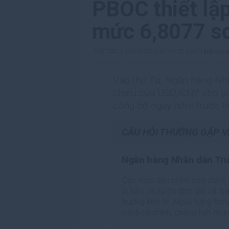
PBOC thiết lậ
mức 6,8077 so
TIN TỨC
|
07/08/2026 01:16:32 GMT
| Bởi
Har
Vào thứ Tư, Ngân hàng Nhâ
chiếu của USD/CNY cho phi
công bố ngày hôm trước là
CÂU HỎI THƯỜNG GẶP 
Ngân hàng Nhân dân Tru
Các mục tiêu chính của chính
là bảo vệ sự ổn định giá cả, b
trưởng kinh tế. Ngân hàng tru
cách tài chính, chẳng hạn như m