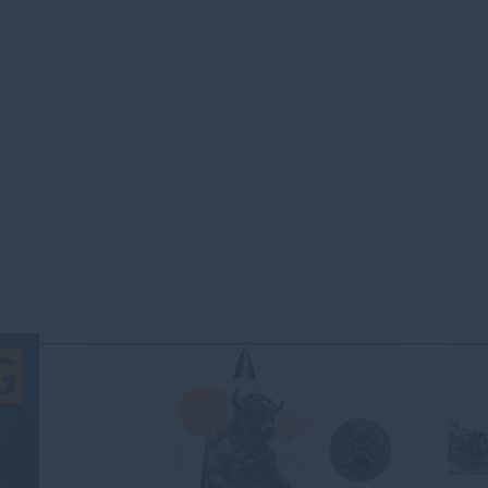
Tác giả sẽ không chịu trách nhiệm về thông tin được tìm thấy ở cuối các liên kết
ết, tại thời điểm viết bài, tác giả không nắm giữ vị thế nào đối với bất kỳ cổ phiếu
uan hệ kinh doanh với bất kỳ công ty nào được đề cập. Tác giả không nhận được tiền
được cá nhân hóa. Tác giả không cam đoan về tính chính xác, đầy đủ hoặc phù hợp
u trách nhiệm về bất kỳ sai sót, thiếu sót hoặc bất kỳ tổn thất, thương tích hoặc thiệt
hoặc sử dụng thông tin này. Ngoại trừ các lỗi và thiếu sót.
 tư đã đăng ký và không có nội dung nào trong bài viết này nhằm mục đích tư vấn đầu