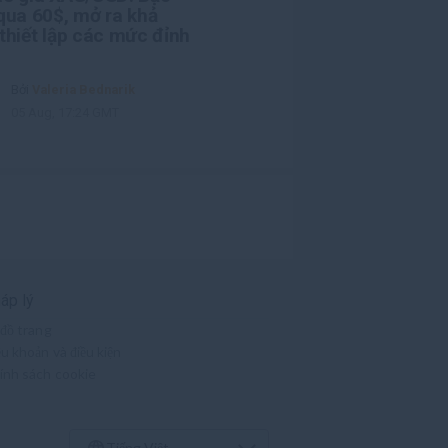
qua 60$, mở ra khả
thiết lập các mức đỉnh
Bởi
Valeria Bednarik
05 Aug, 17:24 GMT
áp lý
 đồ trang
ều khoản và điều kiện
ính sách cookie
Tiếng Việt