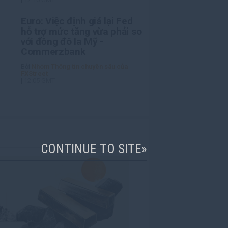
Euro: Việc định giá lại Fed
hỗ trợ mức tăng vừa phải so
với đồng đô la Mỹ -
Commerzbank
Bởi
Nhóm Thông tin chuyên sâu của
FXStreet
|
12:05 GMT
CONTINUE TO SITE