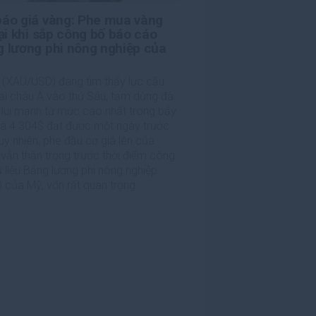
báo giá vàng: Phe mua vàng
lại khi sắp công bố báo cáo
 lương phi nông nghiệp của
 (XAU/USD) đang tìm thấy lực cầu
ại châu Á vào thứ Sáu, tạm dừng đà
 lui mạnh từ mức cao nhất trong bảy
là 4.304$ đạt được một ngày trước
uy nhiên, phe đầu cơ giá lên của
vẫn thận trọng trước thời điểm công
 liệu Bảng lương phi nông nghiệp
 của Mỹ, vốn rất quan trọng.