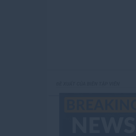
của FXStreet cũng như các nhà quảng cáo của nó. 
được đăng trên trang này.
Nếu không được đề cập rõ ràng trong nội dung bài vi
nào được đề cập trong bài viết này và không có q
công cho việc viết bài này, ngoài từ FXStreet.
FXStreet và tác giả không cung cấp các đề xuất 
của thông tin này. FXStreet và tác giả sẽ không chị
hại nào phát sinh từ thông tin này và việc hiển thị 
Tác giả và FXStreet không phải là các cố vấn đầu
tư.
ĐỀ XUẤT CỦA BIÊN TẬP VIÊN