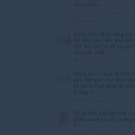
Securities
Bởi
Nhóm Thông tin chuyên sâu củ
FXStreet
|
6 phút trước
Đồng Yên Nhật tăng vọt 
dữ liệu việc làm yếu củ
đặt dấu hỏi về kỳ vọng 
tăng lãi suất
Bởi
Ghiles Guezout
|
44 phút trước
Đồng euro tăng vọt khi 
của Mỹ gây sốc đảo ng
kỳ vọng Fed tăng lãi suấ
tháng 9
Bởi
Ghiles Guezout
|
13:00 GMT
Tỷ lệ thất nghiệp của C
giảm xuống 6,4% trong 
7
Bởi
Nhóm FXStreet
|
12:39 GMT