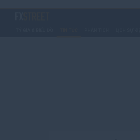
Bỏ
qua
FXStreet
để
đi
TỶ GIÁ & BIỂU ĐỒ
TIN TỨC
PHÂN TÍCH
LỊCH SỰ KI
đến
nội
dung
chính