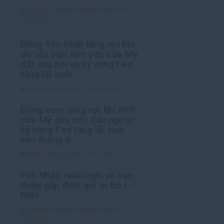
Bởi
Nhóm Thông tin chuyên sâu của
FXStreet
|
11 phút trước
Đồng Yên Nhật tăng vọt khi
dữ liệu việc làm yếu của Mỹ
đặt dấu hỏi về kỳ vọng Fed
tăng lãi suất
Bởi
Ghiles Guezout
|
41 phút trước
Đồng euro tăng vọt khi NFP
của Mỹ gây sốc đảo ngược
kỳ vọng Fed tăng lãi suất
vào tháng 9
Bởi
Ghiles Guezout
|
13:00 GMT
Yên Nhật: Hoài nghi về can
thiệp gặp định giá lại BoJ –
BBH
Bởi
Nhóm Thông tin chuyên sâu của
FXStreet
|
12:16 GMT