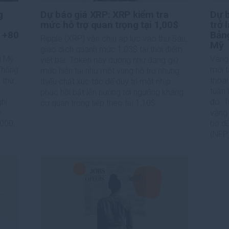
g
Dự báo giá XRP: XRP kiểm tra
Dự 
mức hỗ trợ quan trọng tại 1,00$
trở 
à +80
Bảng
Ripple (XRP) vẫn chịu áp lực vào thứ Sáu,
Mỹ
giao dịch quanh mức 1,03$ tại thời điểm
i Mỹ
Vàng
viết bài. Token này dường như đang giữ
Thống
mới t
mức hiện tại như một vùng hỗ trợ nhưng
 thứ
thoái
thiếu chất xúc tác để duy trì một nhịp
tuần 
phục hồi bật lên hướng tới ngưỡng kháng
ghi
đó. T
cự quan trọng tiếp theo tại 1,10$.
ỳ
vàng 
.000.
bố dữ
(NFP)