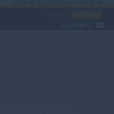
|
TẢI ỨNG DỤNG
Đăng ký
Log in
Studio giao dịch