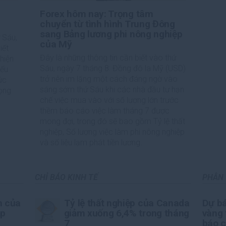
Forex hôm nay: Trọng tâm
chuyển từ tình hình Trung Đông
sang Bảng lương phi nông nghiệp
 Sáu,
của Mỹ
iết
Đây là những thông tin cần biết vào thứ
hiện
Sáu, ngày 7 tháng 8: Đồng đô la Mỹ (USD)
iếu
trở nên im lặng một cách đáng ngờ vào
ức
sáng sớm thứ Sáu khi các nhà đầu tư hạn
rọng
chế việc mua vào với số lượng lớn trước
thềm báo cáo việc làm tháng 7 được
mong đợi, trong đó sẽ bao gồm Tỷ lệ thất
nghiệp, Số lượng việc làm phi nông nghiệp
và số liệu lạm phát tiền lương.
CHỈ BÁO KINH TẾ
PHÂN 
h của
Tỷ lệ thất nghiệp của Canada
Dự bá
ập
giảm xuống 6,4% trong tháng
vàng 
7
báo c