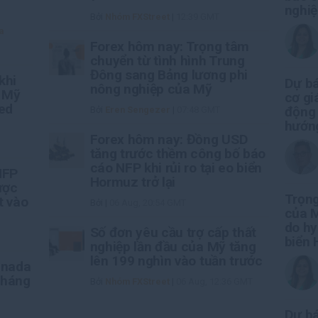
nghi
Bởi
Nhóm FXStreet
|
12:39 GMT
a
Forex hôm nay: Trọng tâm
chuyển từ tình hình Trung
Đông sang Bảng lương phi
khi
Dự bá
nông nghiệp của Mỹ
a Mỹ
cơ gi
Fed
động 
Bởi
Eren Sengezer
|
07:48 GMT
hướng
Forex hôm nay: Đồng USD
tăng trước thềm công bố báo
cáo NFP khi rủi ro tại eo biển
NFP
Hormuz trở lại
ược
Trọng
t vào
Bởi
|
06 Aug, 20:54 GMT
của M
do hy
Số đơn yêu cầu trợ cấp thất
biển
nghiệp lần đầu của Mỹ tăng
lên 199 nghìn vào tuần trước
anada
tháng
Bởi
Nhóm FXStreet
|
06 Aug, 12:36 GMT
Dự b