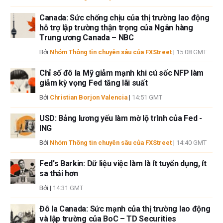
tin này. FXStreet và tác giả sẽ không chịu trách nhiệm về bất kỳ sai sót,
thiếu sót hoặc bất kỳ tổn thất, thương tích hoặc thiệt hại nào phát sinh từ
Canada: Sức chống chịu của thị trường lao động
thông tin này và việc hiển thị hoặc sử dụng thông tin này. Ngoại trừ các
hỗ trợ lập trường thận trọng của Ngân hàng
lỗi và thiếu sót.
Trung ương Canada – NBC
Tác giả và FXStreet không phải là các cố vấn đầu tư đã đăng ký và không
Bởi
Nhóm Thông tin chuyên sâu của FXStreet
|
15:08 GMT
có nội dung nào trong bài viết này nhằm mục đích tư vấn đầu tư.
Chỉ số đô la Mỹ giảm mạnh khi cú sốc NFP làm
giảm kỳ vọng Fed tăng lãi suất
Bởi
Christian Borjon Valencia
|
14:51 GMT
USD: Bảng lương yếu làm mờ lộ trình của Fed -
ING
Bởi
Nhóm Thông tin chuyên sâu của FXStreet
|
14:40 GMT
Fed's Barkin: Dữ liệu việc làm là ít tuyển dụng, ít
sa thải hơn
Bởi
|
14:31 GMT
Đô la Canada: Sức mạnh của thị trường lao động
và lập trường của BoC – TD Securities