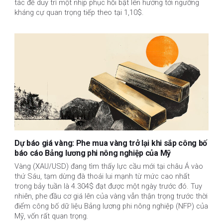
tác để duy trì một nhịp phục hồi bật lên hướng tới ngưỡng
kháng cự quan trọng tiếp theo tại 1,10$.
Dự báo giá vàng: Phe mua vàng trở lại khi sắp công bố
báo cáo Bảng lương phi nông nghiệp của Mỹ
Vàng (XAU/USD) đang tìm thấy lực cầu mới tại châu Á vào
thứ Sáu, tạm dừng đà thoái lui mạnh từ mức cao nhất
trong bảy tuần là 4.304$ đạt được một ngày trước đó. Tuy
nhiên, phe đầu cơ giá lên của vàng vẫn thận trọng trước thời
điểm công bố dữ liệu Bảng lương phi nông nghiệp (NFP) của
Mỹ, vốn rất quan trọng.