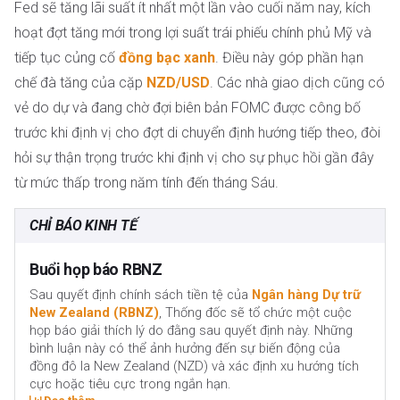
Fed sẽ tăng lãi suất ít nhất một lần vào cuối năm nay, kích
hoạt đợt tăng mới trong lợi suất trái phiếu chính phủ Mỹ và
tiếp tục củng cố
đồng bạc xanh
. Điều này góp phần hạn
chế đà tăng của cặp
NZD/USD
. Các nhà giao dịch cũng có
vẻ do dự và đang chờ đợi biên bản FOMC được công bố
trước khi định vị cho đợt di chuyển định hướng tiếp theo, đòi
hỏi sự thận trọng trước khi định vị cho sự phục hồi gần đây
từ mức thấp trong năm tính đến tháng Sáu.
CHỈ BÁO KINH TẾ
Buổi họp báo RBNZ
Sau quyết định chính sách tiền tệ của
Ngân hàng Dự trữ
New Zealand (RBNZ)
, Thống đốc sẽ tổ chức một cuộc
họp báo giải thích lý do đằng sau quyết định này. Những
bình luận này có thể ảnh hưởng đến sự biến động của
đồng đô la New Zealand (NZD) và xác định xu hướng tích
cực hoặc tiêu cực trong ngắn hạn.