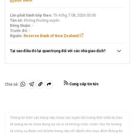
Đọc thêm
Lần phát hành tiếp theo:
Th 4 thg 7 08, 2026 03:00
Tần số:
Không thường xuyên
Đồng thuận:
-
Trước đó:
-
Nguồn:
Reserve Bank of New Zealand
Tại sao điều đó lại quan trọng đối với các nhà giao dịch?
Ngân hàng Dự trữ New Zealand (RBNZ) tổ chức các cuộc
họp chính sách tiền tệ bảy lần một năm, công bố quyết
định về lãi suất và các đánh giá kinh tế đã ảnh hưởng đến
quyết định của họ. Ngân hàng trung ương cung cấp manh
Cung cấp tin tức
Chia sẻ:
mối về triển vọng kinh tế và lộ trình chính sách trong tương
Chia
Chia
Sao
lai, điều này có liên quan cao đến việc định giá NZD. Những
sẻ
sẻ
chép
phát triển kinh tế tích cực và triển vọng lạc quan có thể
khiến RBNZ thắt chặt chính sách bằng cách tăng lãi suất,
vào
vào
vào
điều này thường có xu hướng tăng giá NZD. Các thông báo
WhatsApp
Telegram
khay
chính sách thường được theo sau bởi cuộc họp báo của
Thông tin trên các trang này chứa các tuyên bố mang tính chất dự báo
quyền Thống đốc Christian Hawkesby.
nhớ
về tương lai và chứa đựng sự rủi ro và không chắc chắn. Các thị trường
tạm
và công cụ được mô tả trên trang này chỉ dành cho mục đích thông tin