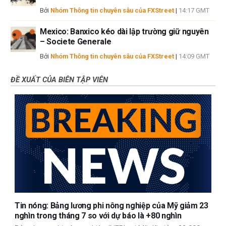
Bởi
Nhóm Thông tin chuyên sâu của FXStreet
|
14:17 GMT
Mexico: Banxico kéo dài lập trường giữ nguyên
– Societe Generale
Bởi
Nhóm Thông tin chuyên sâu của FXStreet
|
14:09 GMT
ĐỀ XUẤT CỦA BIÊN TẬP VIÊN
Tin nóng: Bảng lương phi nông nghiệp của Mỹ giảm 23
nghìn trong tháng 7 so với dự báo là +80 nghìn