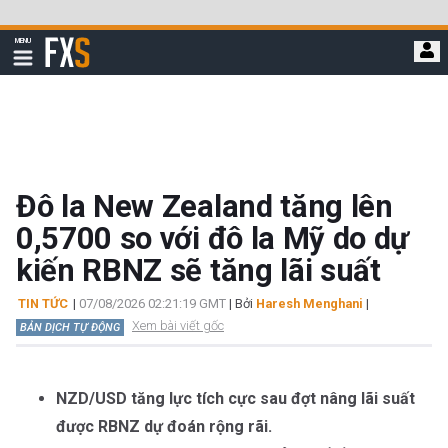
Bỏ
qua
FXStreet
MENU
để
Hiển
thị
đi
điều
hướng
đến
nội
dung
chính
Đô la New Zealand tăng lên
0,5700 so với đô la Mỹ do dự
kiến RBNZ sẽ tăng lãi suất
TIN TỨC
|
07/08/2026 02:21:19 GMT
| Bởi
Haresh Menghani
|
Xem bài viết gốc
BẢN DỊCH TỰ ĐỘNG
NZD/USD tăng lực tích cực sau đợt nâng lãi suất
được RBNZ dự đoán rộng rãi.