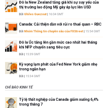
Đô la New Zealand tăng giá khi sự suy yếu của
thị trường lao động Mỹ gây áp lực lên USD
Bởi
Ghiles Guezout
|
16:04 GMT
Canada: Cải thiện dần với rủi ro thuế quan – RBC
Bởi
Nhóm Thông tin chuyên sâu của FXStreet
|
15:54 GMT
Đô la Úc tăng lên gần mức cao nhất hai tháng
khi NFP chuyển sang tiêu cực
Bởi
|
15:39 GMT
Kỳ vọng lạm phát của Fed New York giảm nhẹ
trong ngắn hạn
Bởi
|
15:34 GMT
CHỈ BÁO KINH TẾ
Tỷ lệ thất nghiệp của Canada giảm xuống 6,4%
trong tháng 7