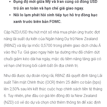
Đụng độ mới giữa Mỹ và Iran củng cố đồng USD
trú ẩn an toàn và hạn chế giá giao ngay.
Nỗi lo lạm phát hồi sinh tiếp tục hỗ trợ đồng bạc
xanh trước biên bản FOMC.
Cặp NZD/USD thu hút một số nhà mua phản ứng trước đợt
nâng lãi suất dự kiến của Ngân hàng Dự trữ New Zealand
(RBNZ) và lấy lại mốc 0,5700 trong phiên giao dịch châu Á
vào thứ Tư. Giá giao ngay hiện tại dường như đã chấm dứt
chuỗi giảm kéo dài hai ngày, mặc dù tiềm năng tăng giá có
vẻ hạn chế trong bối cảnh bất ổn địa chính trị.
Như đã được dự đoán rộng rãi, RBNZ đã quyết định tăng Lãi
suất Tiền mặt Chính thức (OCR) thêm 25 điểm cơ bản (bps)
lên 2,50% sau khi kết thúc cuộc họp chính sách tiền tệ tháng
6. Tuy nhiên, phe đầu cơ giá lên đồng đô la New Zealand
(NZD) có vẻ do dự và chọn chờ thêm thông tin để xác định