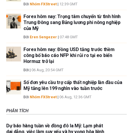
Bởi
Nhóm FXStreet
|
12:39 GMT
Forex hôm nay: Trọng tâm chuyển từ tình hình
Trung Đông sang Bảng lương phi nông nghiệp
của Mỹ
Bởi
Eren Sengezer
|
07:48 GMT
Forex hôm nay: Đồng USD tăng trước thềm
công bố báo cáo NFP khi rủi ro tại eo biển
Hormuz trở lại
Bởi
|
06 Aug, 20:54 GMT
Số đơn yêu cầu trợ cấp thất nghiệp lần đầu của
Mỹ tăng lên 199 nghìn vào tuần trước
Bởi
Nhóm FXStreet
|
06 Aug, 12:36 GMT
PHÂN TÍCH
Dự báo hàng tuần về đồng đô la Mỹ: Lạm phát
dai dẳng, việc làm suy yếu và hy vọng hòa bình