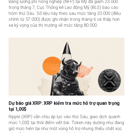
Bảng lương phi nông nghiệp (NFP) tại Mỹ đã giảm 23.000
trong tháng 7, Cục Thống kê Lao động Mỹ (BLS) báo cáo
hôm thứ Sáu. Số liệu này theo sau mức tăng 20.000 (điều
chỉnh từ 57.000) được ghi nhận trong tháng 6 và thấp hơn
xa kỳ vọng của thị trường về mức tăng 80.000.
Dự báo giá XRP: XRP kiểm tra mức hỗ trợ quan trọng
tại 1,00$
Ripple (XRP) vẫn chịu áp lực vào thứ Sáu, giao dịch quanh
mức 1,03$ tại thời điểm viết bài. Token này dường như đang
giữ mức hiện tại như một vùng hỗ trợ nhưng thiếu chất xúc