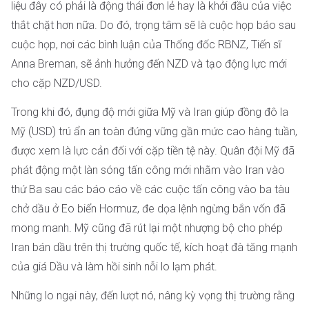
liệu đây có phải là động thái đơn lẻ hay là khởi đầu của việc
thắt chặt hơn nữa. Do đó, trọng tâm sẽ là cuộc họp báo sau
cuộc họp, nơi các bình luận của Thống đốc RBNZ, Tiến sĩ
Anna Breman, sẽ ảnh hưởng đến NZD và tạo động lực mới
cho cặp NZD/USD.
Trong khi đó, đụng độ mới giữa Mỹ và Iran giúp đồng đô la
Mỹ (USD) trú ẩn an toàn đứng vững gần mức cao hàng tuần,
được xem là lực cản đối với cặp tiền tệ này. Quân đội Mỹ đã
phát động một làn sóng tấn công mới nhằm vào Iran vào
thứ Ba sau các báo cáo về các cuộc tấn công vào ba tàu
chở dầu ở Eo biển Hormuz, đe dọa lệnh ngừng bắn vốn đã
mong manh. Mỹ cũng đã rút lại một nhượng bộ cho phép
Iran bán dầu trên thị trường quốc tế, kích hoạt đà tăng mạnh
của giá Dầu và làm hồi sinh nỗi lo lạm phát.
Những lo ngại này, đến lượt nó, nâng kỳ vọng thị trường rằng