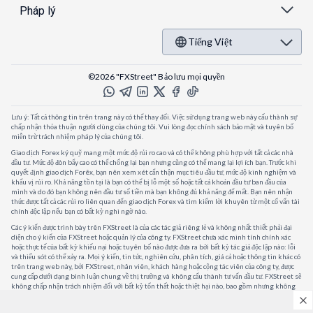
Pháp lý
Tiếng Việt
©2026 "FXStreet" Bảo lưu mọi quyền
Lưu ý: Tất cả thông tin trên trang này có thể thay đổi. Việc sử dụng trang web này cấu thành sự
chấp nhận thỏa thuận người dùng của chúng tôi. Vui lòng đọc chính sách bảo mật và tuyên bố
miễn trừ trách nhiệm pháp lý của chúng tôi.
Giao dịch Forex ký quỹ mang một mức độ rủi ro cao và có thể không phù hợp với tất cả các nhà
đầu tư. Mức độ đòn bẩy cao có thể chống lại bạn nhưng cũng có thể mang lại lợi ích bạn. Trước khi
quyết định giao dịch Forêx, bạn nên xem xét cẩn thận mục tiêu đầu tư, mức độ kinh nghiệm và
khẩu vị rủi ro. Khả năng tồn tại là bạn có thể bị lỗ một số hoặc tất cả khoản đầu tư ban đầu của
mình và do đó bạn không nên đầu tư số tiền mà bạn không đủ khả năng để mất. Bạn nên nhận
thức được tất cả các rủi ro liên quan đến giao dịch Forex và tìm kiếm lời khuyên từ một cố vấn tài
chính độc lập nếu bạn có bất kỳ nghi ngờ nào.
Các ý kiến được trình bày trên FXStreet là của các tác giả riêng lẻ và không nhất thiết phải đại
diện cho ý kiến của FXStreet hoặc quản lý của công ty. FXStreet chưa xác minh tính chính xác
hoặc thực tế của bất kỳ khiếu nại hoặc tuyên bố nào được đưa ra bởi bất kỳ tác giả độc lập nào: lỗi
và thiếu sót có thể xảy ra. Mọi ý kiến, tin tức, nghiên cứu, phân tích, giá cả hoặc thông tin khác có
trên trang web này, bởi FXStreet, nhân viên, khách hàng hoặc cộng tác viên của công ty, được
cung cấp dưới dạng bình luận chung về thị trường và không cấu thành tư vấn đầu tư. FXStreet sẽ
không chấp nhận trách nhiệm đối với bất kỳ tổn thất hoặc thiệt hại nào, bao gồm nhưng không
giới hạn, bất kỳ tổn thất lợi nhuận nào, có thể phát sinh trực tiếp hoặc gián tiếp từ việc sử dụng
hoặc phụ thuộc vào thông tin đó.