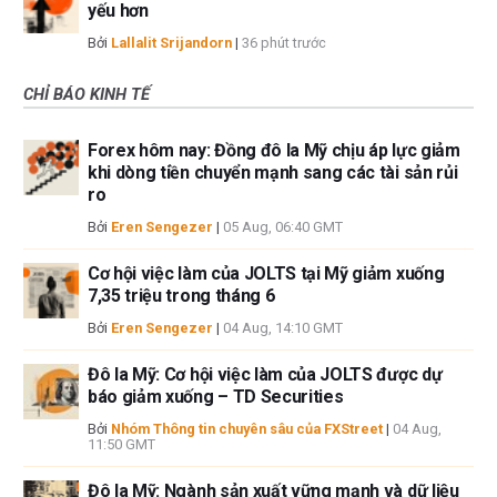
yếu hơn
Bởi
Lallalit Srijandorn
|
36 phút trước
CHỈ BÁO KINH TẾ
Forex hôm nay: Đồng đô la Mỹ chịu áp lực giảm
khi dòng tiền chuyển mạnh sang các tài sản rủi
ro
Bởi
Eren Sengezer
|
05 Aug, 06:40 GMT
Cơ hội việc làm của JOLTS tại Mỹ giảm xuống
7,35 triệu trong tháng 6
Bởi
Eren Sengezer
|
04 Aug, 14:10 GMT
Đô la Mỹ: Cơ hội việc làm của JOLTS được dự
báo giảm xuống – TD Securities
Bởi
Nhóm Thông tin chuyên sâu của FXStreet
|
04 Aug,
11:50 GMT
Đô la Mỹ: Ngành sản xuất vững mạnh và dữ liệu