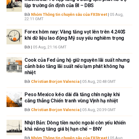
tin này. FXStreet và tác giả sẽ không chịu trách nhiệm về bất kỳ sai sót,
lập trường ổn định của BI – DBS
thiếu sót hoặc bất kỳ tổn thất, thương tích hoặc thiệt hại nào phát sinh từ
Bởi
Nhóm Thông tin chuyên sâu của FXStreet
|
05 Aug,
thông tin này và việc hiển thị hoặc sử dụng thông tin này. Ngoại trừ các
22:11 GMT
lỗi và thiếu sót.
Forex hôm nay: Vàng tăng vọt lên trên 4.240$
Tác giả và FXStreet không phải là các cố vấn đầu tư đã đăng ký và không
khi dữ liệu lao động Mỹ suy yếu nghiêm trọng
có nội dung nào trong bài viết này nhằm mục đích tư vấn đầu tư.
Bởi
|
05 Aug, 21:16 GMT
Cook của Fed ủng hộ giữ nguyên lãi suất nhưng
cảnh báo tăng lãi suất nếu lạm phát không hạ
nhiệt
Bởi
Christian Borjon Valencia
|
05 Aug, 20:48 GMT
Peso Mexico kéo dài đà tăng chín ngày khi
căng thẳng Chiến tranh vùng Vịnh hạ nhiệt
Bởi
Christian Borjon Valencia
|
05 Aug, 20:39 GMT
Nhật Bản: Dòng tiền nước ngoài còn yếu khiến
khả năng tăng giá bị hạn chế – BNY
Bởi
Nhóm Thông tin chuyên sâu của FXStreet
|
05 Aug,