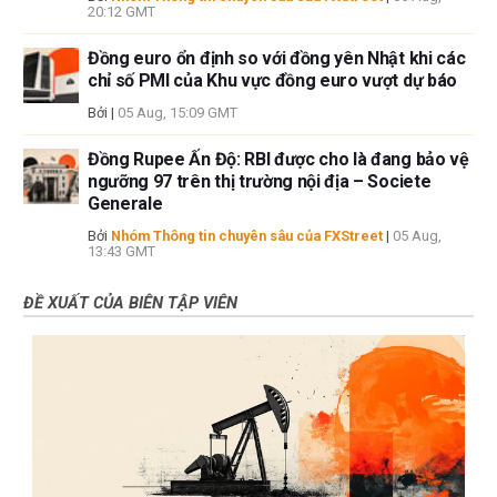
20:12 GMT
Đồng euro ổn định so với đồng yên Nhật khi các
chỉ số PMI của Khu vực đồng euro vượt dự báo
Bởi
|
05 Aug, 15:09 GMT
Đồng Rupee Ấn Độ: RBI được cho là đang bảo vệ
ngưỡng 97 trên thị trường nội địa – Societe
Generale
Bởi
Nhóm Thông tin chuyên sâu của FXStreet
|
05 Aug,
13:43 GMT
ĐỀ XUẤT CỦA BIÊN TẬP VIÊN