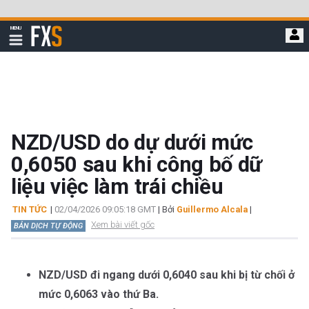
Bỏ
qua
FXStreet
MENU
để
Hiển
thị
đi
điều
hướng
đến
nội
dung
chính
NZD/USD do dự dưới mức
0,6050 sau khi công bố dữ
liệu việc làm trái chiều
TIN TỨC
|
02/04/2026 09:05:18 GMT
| Bởi
Guillermo Alcala
|
Xem bài viết gốc
BẢN DỊCH TỰ ĐỘNG
NZD/USD đi ngang dưới 0,6040 sau khi bị từ chối ở
mức 0,6063 vào thứ Ba.