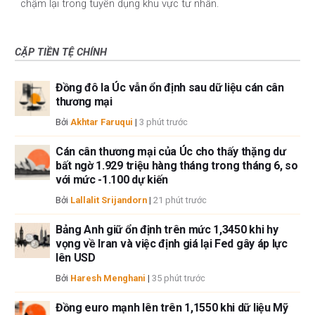
chậm lại trong tuyển dụng khu vực tư nhân.
CẶP TIỀN TỆ CHÍNH
Đồng đô la Úc vẫn ổn định sau dữ liệu cán cân
thương mại
Bởi
Akhtar Faruqui
|
3 phút trước
Cán cân thương mại của Úc cho thấy thặng dư
bất ngờ 1.929 triệu hàng tháng trong tháng 6, so
với mức -1.100 dự kiến
Bởi
Lallalit Srijandorn
|
21 phút trước
Bảng Anh giữ ổn định trên mức 1,3450 khi hy
vọng về Iran và việc định giá lại Fed gây áp lực
lên USD
Bởi
Haresh Menghani
|
35 phút trước
Đồng euro mạnh lên trên 1,1550 khi dữ liệu Mỹ