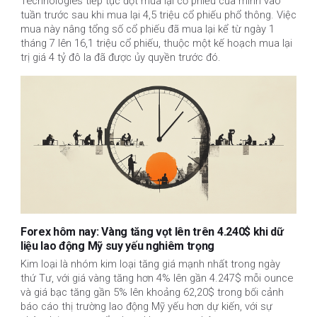
Technologies tiếp tục đợt mua lại cổ phiếu của mình vào 
tuần trước sau khi mua lại 4,5 triệu cổ phiếu phổ thông. Việc 
mua này nâng tổng số cổ phiếu đã mua lại kể từ ngày 1 
tháng 7 lên 16,1 triệu cổ phiếu, thuộc một kế hoạch mua lại 
trị giá 4 tỷ đô la đã được ủy quyền trước đó.
Forex hôm nay: Vàng tăng vọt lên trên 4.240$ khi dữ
liệu lao động Mỹ suy yếu nghiêm trọng
Kim loại là nhóm kim loại tăng giá mạnh nhất trong ngày
thứ Tư, với giá vàng tăng hơn 4% lên gần 4.247$ mỗi ounce
và giá bạc tăng gần 5% lên khoảng 62,20$ trong bối cảnh
báo cáo thị trường lao động Mỹ yếu hơn dự kiến, với sự