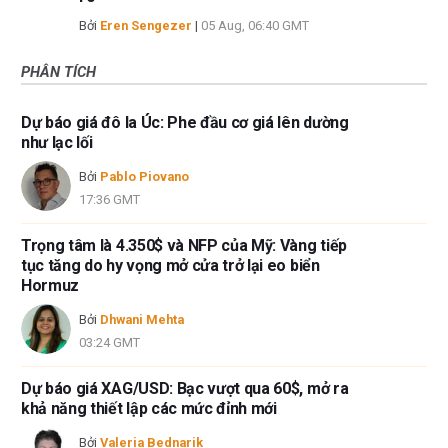
Bởi
Eren Sengezer
|
05 Aug, 06:40 GMT
PHÂN TÍCH
Dự báo giá đô la Úc: Phe đầu cơ giá lên dường
như lạc lối
Bởi
Pablo Piovano
17:36 GMT
Trọng tâm là 4.350$ và NFP của Mỹ: Vàng tiếp
tục tăng do hy vọng mở cửa trở lại eo biển
Hormuz
Bởi
Dhwani Mehta
03:24 GMT
Dự báo giá XAG/USD: Bạc vượt qua 60$, mở ra
khả năng thiết lập các mức đỉnh mới
Bởi
Valeria Bednarik