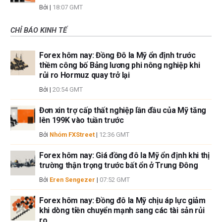
Bởi
|
18:07 GMT
CHỈ BÁO KINH TẾ
Forex hôm nay: Đồng Đô la Mỹ ổn định trước
thềm công bố Bảng lương phi nông nghiệp khi
rủi ro Hormuz quay trở lại
Bởi
|
20:54 GMT
Đơn xin trợ cấp thất nghiệp lần đầu của Mỹ tăng
lên 199K vào tuần trước
Bởi
Nhóm FXStreet
|
12:36 GMT
Forex hôm nay: Giá đồng đô la Mỹ ổn định khi thị
trường thận trọng trước bất ổn ở Trung Đông
Bởi
Eren Sengezer
|
07:52 GMT
Forex hôm nay: Đồng đô la Mỹ chịu áp lực giảm
khi dòng tiền chuyển mạnh sang các tài sản rủi
ro