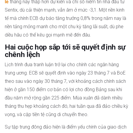
lẻ
tháng này thấp hơn dự kiến và chỉ số niềm tin nhà đầu tư
Sentix, dù cải thiện mạnh, vẫn âm ở mức -3,1. Một nền kinh
tế mà chính ECB dự báo tăng trưởng 0,8% trong năm nay là
nền tảng mỏng manh cho một chu kỳ tăng lãi suất, dù phe
diều hâu có thể kêu gọi mạnh mẽ đến đâu.
Hai cuộc họp sắp tới sẽ quyết định sự
chênh lệch
Lịch trình đưa tranh luận trở lại cho chính các ngân hàng
trung ương. ECB sẽ quyết định vào ngày 23 tháng 7 và BoE
theo sau vào ngày 30 tháng 7, với khoảng cách chính sách
hiện ở gần 150 điểm cơ bản có lợi cho đồng Bảng sau khi
đầu năm mở rộng gần 225 điểm. Mùa xuân đã dành nhiều
tháng thu hẹp khoảng cách đó; hai tuần qua đã đảo chiều kỳ
vọng, và cặp tiền tệ cũng di chuyển theo.
Sự tập trung đông đảo hiện là điểm yếu chính của giao dịch