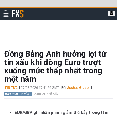
Bỏ
qua
FXStreet
MENU
để
Hiển
thị
đi
điều
hướng
đến
nội
dung
chính
Đồng Bảng Anh hưởng lợi từ
tin xấu khi đồng Euro trượt
xuống mức thấp nhất trong
một năm
TIN TỨC
|
07/08/2026 17:41:26 GMT
| Bởi
Joshua Gibson
|
Xem bài viết gốc
BẢN DỊCH TỰ ĐỘNG
EUR/GBP ghi nhận phiên giảm thứ bảy trong tám