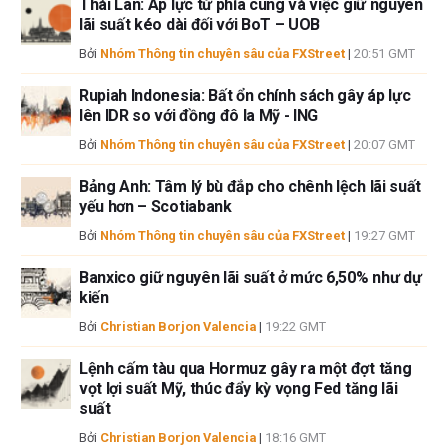
Thái Lan: Áp lực từ phía cung và việc giữ nguyên
bài, tác giả không nắm giữ vị thế nào đối với bất kỳ cổ phiếu nào được đề
lãi suất kéo dài đối với BoT – UOB
cập trong bài viết này và không có quan hệ kinh doanh với bất kỳ công ty
Bởi
Nhóm Thông tin chuyên sâu của FXStreet
|
20:51 GMT
nào được đề cập. Tác giả không nhận được tiền công cho việc viết bài
này, ngoài từ FXStreet.
Rupiah Indonesia: Bất ổn chính sách gây áp lực
FXStreet và tác giả không cung cấp các đề xuất được cá nhân hóa. Tác
lên IDR so với đồng đô la Mỹ - ING
giả không cam đoan về tính chính xác, đầy đủ hoặc phù hợp của thông
Bởi
Nhóm Thông tin chuyên sâu của FXStreet
|
20:07 GMT
tin này. FXStreet và tác giả sẽ không chịu trách nhiệm về bất kỳ sai sót,
thiếu sót hoặc bất kỳ tổn thất, thương tích hoặc thiệt hại nào phát sinh từ
Bảng Anh: Tâm lý bù đắp cho chênh lệch lãi suất
thông tin này và việc hiển thị hoặc sử dụng thông tin này. Ngoại trừ các
yếu hơn – Scotiabank
lỗi và thiếu sót.
Bởi
Nhóm Thông tin chuyên sâu của FXStreet
|
19:27 GMT
Tác giả và FXStreet không phải là các cố vấn đầu tư đã đăng ký và không
có nội dung nào trong bài viết này nhằm mục đích tư vấn đầu tư.
Banxico giữ nguyên lãi suất ở mức 6,50% như dự
kiến
Bởi
Christian Borjon Valencia
|
19:22 GMT
Lệnh cấm tàu qua Hormuz gây ra một đợt tăng
vọt lợi suất Mỹ, thúc đẩy kỳ vọng Fed tăng lãi
suất
Bởi
Christian Borjon Valencia
|
18:16 GMT