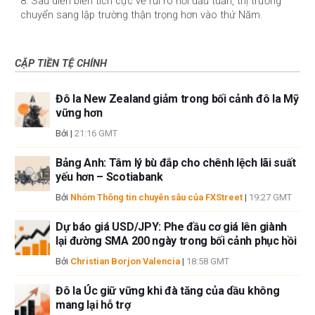
8: Sau diễn biến tích cực về rủi ro hồi đầu tuần, thị trường
chuyển sang lập trường thận trọng hơn vào thứ Năm.
CẶP TIỀN TỆ CHÍNH
Đô la New Zealand giảm trong bối cảnh đô la Mỹ
vững hơn
Bởi
|
21:16 GMT
Bảng Anh: Tâm lý bù đắp cho chênh lệch lãi suất
yếu hơn – Scotiabank
Bởi
Nhóm Thông tin chuyên sâu của FXStreet
|
19:27 GMT
Dự báo giá USD/JPY: Phe đầu cơ giá lên giành
lại đường SMA 200 ngày trong bối cảnh phục hồi
Bởi
Christian Borjon Valencia
|
18:58 GMT
Đô la Úc giữ vững khi đà tăng của dầu không
mang lại hỗ trợ