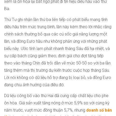
xem là ôn hòa lại bất ngờ phát đi tín hiệu diều hâu vào thứ
Ba.
Thứ Tư ghi nhận lần thứ ba liên tiếp có phát biểu mang tính
diều hâu trên mức trung bình, lần này kèm theo lời nhắc rằng
chính sách thường bỏ qua các cú sốc giá năng lượng một
lần, và đồng Euro hầu như không phản ứng với những phát
biểu này. Ước tính lạm phát nhanh tháng Sáu đã hạ nhiệt, và
sự cấp bách cũng giảm theo; định giá cho đợt tăng tiếp
theo vào tháng Chín đã trôi dần về mức 50-50 so với ba lần
tăng thêm mà thị trường dự kiến trước cuộc họp tháng Sáu.
Lời nói không có dữ liệu hỗ trợ đang bị loại bỏ, và đồng Euro
đang chịu ảnh hưởng của điều đó.
Dữ liệu công bố vào thứ Hai đã cung cấp chất liệu cho phe
ôn hòa. Giá sản xuất tăng nóng ở mức 5,9% so với cùng kỳ
năm trước, vượt mức đồng thuận 5,7%, nhưng
doanh số bán