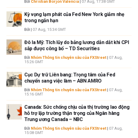
Bởi
Christian Borjon Valencia
|
07 Aug, 17:38 GMT
Kỳ vọng lạm phát của Fed New York giảm nhẹ
trong ngắn hạn
Bởi
|
07 Aug, 15:34 GMT
Đô la Mỹ: Tích lũy do bảng lương dẫn dắt khi CPI
sắp được công bố – TD Securities
Bởi
Nhóm Thông tin chuyên sâu của FXStreet
|
07 Aug,
15:26 GMT
Cục Dự trữ Liên bang: Trọng tâm của Fed
chuyển sang việc làm – ABN AMRO
Bởi
Nhóm Thông tin chuyên sâu của FXStreet
|
07 Aug,
15:16 GMT
Canada: Sức chống chịu của thị trường lao động
hỗ trợ lập trường thận trọng của Ngân hàng
Trung ương Canada – NBC
Bởi
Nhóm Thông tin chuyên sâu của FXStreet
|
07 Aug,
15:08 GMT