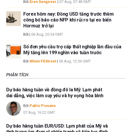
Bởi
Eren Sengezer
|
07 Aug, 07:48 GMT
Forex hôm nay: Đồng USD tăng trước thềm
công bố báo cáo NFP khi rủi ro tại eo biển
Hormuz trở lại
Bởi
|
06 Aug, 20:54 GMT
Số đơn yêu cầu trợ cấp thất nghiệp lần đầu của
Mỹ tăng lên 199 nghìn vào tuần trước
Bởi
Nhóm FXStreet
|
06 Aug, 12:36 GMT
PHÂN TÍCH
Dự báo hàng tuần về đồng đô la Mỹ: Lạm phát
dai dẳng, việc làm suy yếu và hy vọng hòa bình
Bởi
Pablo Piovano
07 Aug, 16:22 GMT
Dự báo hàng tuần EUR/USD: Lạm phát của Mỹ và
tình trạng ảm đạm vì chiến tranh sẽ tiếp tục định