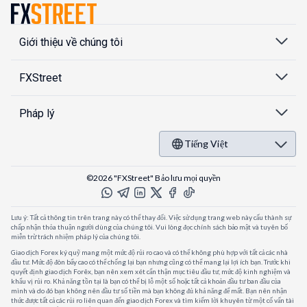
Giới thiệu về chúng tôi
FXStreet
Pháp lý
Tiếng Việt
©2026 "FXStreet" Bảo lưu mọi quyền
Lưu ý: Tất cả thông tin trên trang này có thể thay đổi. Việc sử dụng trang web này cấu thành sự
chấp nhận thỏa thuận người dùng của chúng tôi. Vui lòng đọc chính sách bảo mật và tuyên bố
miễn trừ trách nhiệm pháp lý của chúng tôi.
Giao dịch Forex ký quỹ mang một mức độ rủi ro cao và có thể không phù hợp với tất cả các nhà
đầu tư. Mức độ đòn bẩy cao có thể chống lại bạn nhưng cũng có thể mang lại lợi ích bạn. Trước khi
quyết định giao dịch Forêx, bạn nên xem xét cẩn thận mục tiêu đầu tư, mức độ kinh nghiệm và
khẩu vị rủi ro. Khả năng tồn tại là bạn có thể bị lỗ một số hoặc tất cả khoản đầu tư ban đầu của
mình và do đó bạn không nên đầu tư số tiền mà bạn không đủ khả năng để mất. Bạn nên nhận
thức được tất cả các rủi ro liên quan đến giao dịch Forex và tìm kiếm lời khuyên từ một cố vấn tài