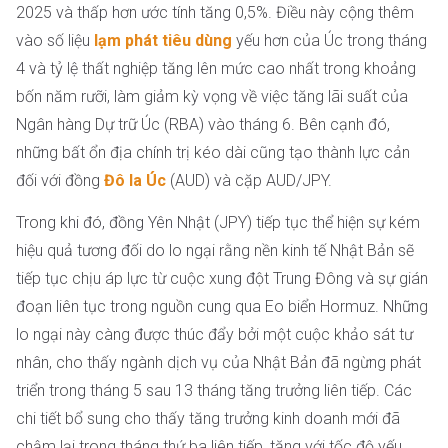
2025 và thấp hơn ước tính tăng 0,5%. Điều này cộng thêm
vào số liệu
lạm phát tiêu dùng
yếu hơn của Úc trong tháng
4 và tỷ lệ thất nghiệp tăng lên mức cao nhất trong khoảng
bốn năm rưỡi, làm giảm kỳ vọng về việc tăng lãi suất của
Ngân hàng Dự trữ Úc (RBA) vào tháng 6. Bên cạnh đó,
những bất ổn địa chính trị kéo dài cũng tạo thành lực cản
đối với đồng
Đô la Úc
(AUD) và cặp AUD/JPY.
Trong khi đó, đồng Yên Nhật (JPY) tiếp tục thể hiện sự kém
hiệu quả tương đối do lo ngại rằng nền kinh tế Nhật Bản sẽ
tiếp tục chịu áp lực từ cuộc xung đột Trung Đông và sự gián
đoạn liên tục trong nguồn cung qua Eo biển Hormuz. Những
lo ngại này càng được thúc đẩy bởi một cuộc khảo sát tư
nhân, cho thấy ngành dịch vụ của Nhật Bản đã ngừng phát
triển trong tháng 5 sau 13 tháng tăng trưởng liên tiếp. Các
chi tiết bổ sung cho thấy tăng trưởng kinh doanh mới đã
chậm lại trong tháng thứ ba liên tiếp, tăng với tốc độ yếu