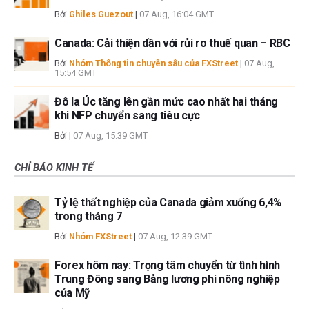
Bởi
Ghiles Guezout
|
07 Aug, 16:04 GMT
Canada: Cải thiện dần với rủi ro thuế quan – RBC
Bởi
Nhóm Thông tin chuyên sâu của FXStreet
|
07 Aug,
15:54 GMT
Đô la Úc tăng lên gần mức cao nhất hai tháng
khi NFP chuyển sang tiêu cực
Bởi
|
07 Aug, 15:39 GMT
CHỈ BÁO KINH TẾ
Tỷ lệ thất nghiệp của Canada giảm xuống 6,4%
trong tháng 7
Bởi
Nhóm FXStreet
|
07 Aug, 12:39 GMT
Forex hôm nay: Trọng tâm chuyển từ tình hình
Trung Đông sang Bảng lương phi nông nghiệp
của Mỹ