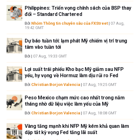
các tác giả và không nhất thiết phản ánh chính sách hoặc quan điểm
Philippines: Triển vọng chính sách của BSP thay
chính thức của FXStreet cũng như các nhà quảng cáo của nó. Tác giả
đổi – Standard Chartered
sẽ không chịu trách nhiệm về thông tin được tìm thấy ở cuối các liên kết
được đăng trên trang này.
Bởi
Nhóm Thông tin chuyên sâu của FXStreet
|
07 Aug,
19:42 GMT
Nếu không được đề cập rõ ràng trong nội dung bài viết, tại thời điểm viết
bài, tác giả không nắm giữ vị thế nào đối với bất kỳ cổ phiếu nào được đề
Dự báo tuần tới: lạm phát Mỹ chiếm vị trí trung
cập trong bài viết này và không có quan hệ kinh doanh với bất kỳ công ty
tâm vào tuần tới
nào được đề cập. Tác giả không nhận được tiền công cho việc viết bài
Bởi
|
07 Aug, 19:33 GMT
này, ngoài từ FXStreet.
FXStreet và tác giả không cung cấp các đề xuất được cá nhân hóa. Tác
Lợi suất trái phiếu Kho bạc Mỹ giảm sau NFP
giả không cam đoan về tính chính xác, đầy đủ hoặc phù hợp của thông
yếu, hy vọng về Hormuz làm dịu rủi ro Fed
tin này. FXStreet và tác giả sẽ không chịu trách nhiệm về bất kỳ sai sót,
Bởi
Christian Borjon Valencia
|
07 Aug, 19:25 GMT
thiếu sót hoặc bất kỳ tổn thất, thương tích hoặc thiệt hại nào phát sinh từ
thông tin này và việc hiển thị hoặc sử dụng thông tin này. Ngoại trừ các
Peso Mexico chạm mức cao nhất trong năm
lỗi và thiếu sót.
tháng nhờ dữ liệu việc làm yếu của Mỹ
Tác giả và FXStreet không phải là các cố vấn đầu tư đã đăng ký và không
có nội dung nào trong bài viết này nhằm mục đích tư vấn đầu tư.
Bởi
Christian Borjon Valencia
|
07 Aug, 18:08 GMT
Vàng tăng mạnh khi NFP Mỹ kém khả quan làm
dập tắt kỳ vọng Fed tăng lãi suất