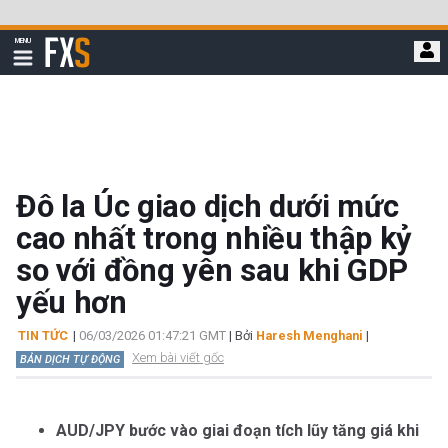
Bỏ
qua
FXStreet
MENU
để
Hiển
thị
đi
điều
hướng
đến
nội
dung
chính
Đô la Úc giao dịch dưới mức
cao nhất trong nhiều thập kỷ
so với đồng yên sau khi GDP
yếu hơn
TIN TỨC
|
06/03/2026 01:47:21 GMT
| Bởi
Haresh Menghani
|
Xem bài viết gốc
BẢN DỊCH TỰ ĐỘNG
AUD/JPY bước vào giai đoạn tích lũy tăng giá khi