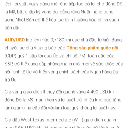
lệch lợi suất ngày càng mở rộng tiếp tục có lợi cho đồng Đô
la Mỹ, bất chấp kỳ vọng dai dẳng rằng Ngân hàng trung
ương Nhật Bản có thể tiếp tục bình thường hóa chính sách
dần dần.
AUD/USD
leo lên mức 0,7180 khi các nhà đầu tư hiện đang
chuyển sự chú ý sang báo cáo
Tổng sản phẩm quốc nội
(GDP) quý 1 sắp tới của Úc và chỉ số PMI toàn cầu của
S&P, có thể cung cấp những manh mối mới về sức khỏe của
nền kinh tế Úc và triển vọng chính sách của Ngân hàng Dự
trữ Úc.
Giá vàng giao dịch ít thay đổi quanh vùng 4.490 USD khi
đồng Đô la Mỹ mạnh hơn và lợi suất trái phiếu kho bạc tăng
làm giảm nhu cầu đối với kim loại quý không lợi suất này.
Giá dầu West Texas Intermediate (WTI) giao dịch quanh
mức 93,60 USD khi thị trường cân nhắc giữa dữ liệu kinh tế