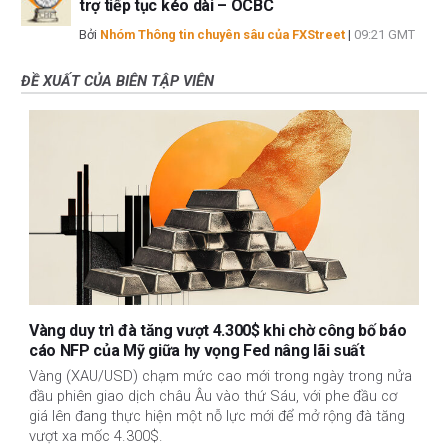
trợ tiếp tục kéo dài – OCBC
Bởi
Nhóm Thông tin chuyên sâu của FXStreet
|
09:21 GMT
ĐỀ XUẤT CỦA BIÊN TẬP VIÊN
Vàng duy trì đà tăng vượt 4.300$ khi chờ công bố báo
cáo NFP của Mỹ giữa hy vọng Fed nâng lãi suất
Vàng (XAU/USD) chạm mức cao mới trong ngày trong nửa
đầu phiên giao dịch châu Âu vào thứ Sáu, với phe đầu cơ
giá lên đang thực hiện một nỗ lực mới để mở rộng đà tăng
vượt xa mốc 4.300$.