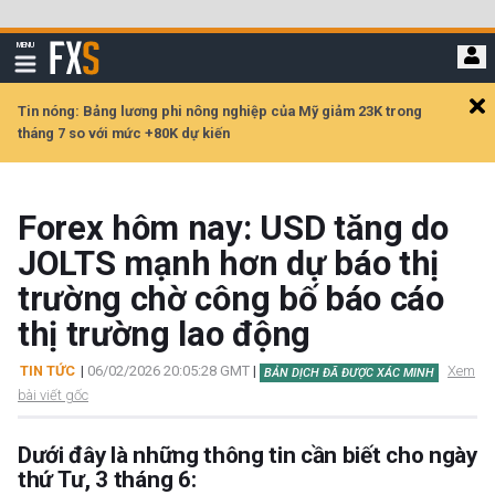
Bỏ
qua
FXStreet
MENU
để
Hiển
thị
đi
điều
hướng
đến
Tin nóng: Bảng lương phi nông nghiệp của Mỹ giảm 23K trong
Cl
nội
tháng 7 so với mức +80K dự kiến
ale
dung
chính
Forex hôm nay: USD tăng do
JOLTS mạnh hơn dự báo thị
trường chờ công bố báo cáo
thị trường lao động
TIN TỨC
|
06/02/2026 20:05:28 GMT
|
Xem
BẢN DỊCH ĐÃ ĐƯỢC XÁC MINH
bài viết gốc
Dưới đây là những thông tin cần biết cho ngày
thứ Tư, 3 tháng 6: