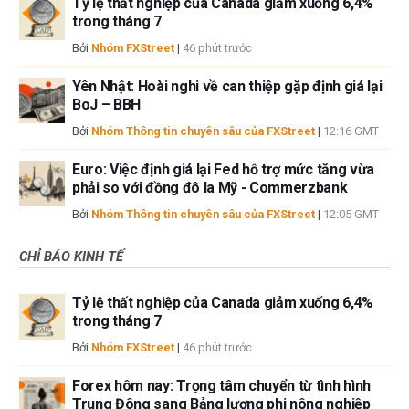
Tỷ lệ thất nghiệp của Canada giảm xuống 6,4%
trong tháng 7
Bởi
Nhóm FXStreet
|
46 phút trước
Yên Nhật: Hoài nghi về can thiệp gặp định giá lại
BoJ – BBH
Bởi
Nhóm Thông tin chuyên sâu của FXStreet
|
12:16 GMT
Euro: Việc định giá lại Fed hỗ trợ mức tăng vừa
phải so với đồng đô la Mỹ - Commerzbank
Bởi
Nhóm Thông tin chuyên sâu của FXStreet
|
12:05 GMT
CHỈ BÁO KINH TẾ
Tỷ lệ thất nghiệp của Canada giảm xuống 6,4%
trong tháng 7
Bởi
Nhóm FXStreet
|
46 phút trước
Forex hôm nay: Trọng tâm chuyển từ tình hình
Trung Đông sang Bảng lương phi nông nghiệp