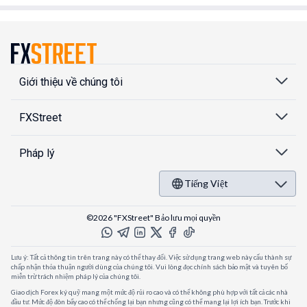
Giới thiệu về chúng tôi
FXStreet
Pháp lý
Tiếng Việt
©2026 "FXStreet" Bảo lưu mọi quyền
Lưu ý: Tất cả thông tin trên trang này có thể thay đổi. Việc sử dụng trang web này cấu thành sự
chấp nhận thỏa thuận người dùng của chúng tôi. Vui lòng đọc chính sách bảo mật và tuyên bố
miễn trừ trách nhiệm pháp lý của chúng tôi.
Giao dịch Forex ký quỹ mang một mức độ rủi ro cao và có thể không phù hợp với tất cả các nhà
đầu tư. Mức độ đòn bẩy cao có thể chống lại bạn nhưng cũng có thể mang lại lợi ích bạn. Trước khi