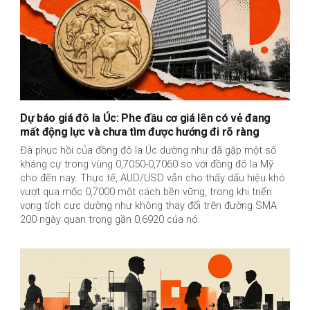
Dự báo giá đô la Úc: Phe đầu cơ giá lên có vẻ đang
mất động lực và chưa tìm được hướng đi rõ ràng
Đà phục hồi của đồng đô la Úc dường như đã gặp một số
kháng cự trong vùng 0,7050-0,7060 so với đồng đô la Mỹ
cho đến nay. Thực tế, AUD/USD vẫn cho thấy dấu hiệu khó
vượt qua mốc 0,7000 một cách bền vững, trong khi triển
vọng tích cực dường như không thay đổi trên đường SMA
200 ngày quan trọng gần 0,6920 của nó.