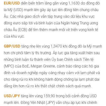
EUR/USD
diễn biến trầm lắng gần vùng 1,1630 do đồng đô
la Mỹ (USD) mạnh lên gây áp lực lên đồng tiền chung châu
Âu. Các nhà giao dịch vẫn tập trung vào dữ liệu khu vực
đồng euro sắp tới và bình luận của Ngân hàng Trung ương
châu Âu (ECB) để tìm thêm manh mối về triển vọng kinh tế
của khu vực.
GBP/USD
tăng nhẹ lên vùng 1,3470 khi đồng đô la Mỹ mạnh
hơn chi phối tâm lý thị trường. Áp lực gia tăng xuất hiện sau
những bình luận từ thành viên Ủy ban Chính sách Tiền tệ
(MPC) của BoE, Megan Greene, cảnh báo rằng các hộ gia
đình và doanh nghiệp ngày càng nhạy cảm với lạm phát và
cho rằng rủi ro khi không hành động chống lại lạm phát dai
dẳng lớn hơn rủi ro khi thắt chặt chính sách quá mạnh.
USD/JPY
tăng lên vùng 159,90 trong bối cảnh đồng USD
mạnh lên. Đồng Yên Nhật (JPY) vẫn chịu áp lực khi chênh