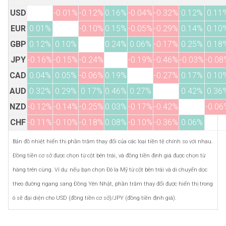
USD
-0.01%
-0.12%
0.16%
-0.04%
-0.32%
0.12%
0.11
EUR
0.01%
-0.10%
0.15%
-0.05%
-0.29%
0.14%
0.10
GBP
0.12%
0.10%
0.24%
0.06%
-0.17%
0.25%
0.18
JPY
-0.16%
-0.15%
-0.24%
-0.19%
-0.46%
-0.03%
-0.08
CAD
0.04%
0.05%
-0.06%
0.19%
-0.27%
0.17%
0.10
AUD
0.32%
0.29%
0.17%
0.46%
0.27%
0.42%
0.36
NZD
-0.12%
-0.14%
-0.25%
0.03%
-0.17%
-0.42%
-0.06
CHF
-0.11%
-0.10%
-0.18%
0.08%
-0.10%
-0.36%
0.06%
Bản đồ nhiệt hiển thị phần trăm thay đổi của các loại tiền tệ chính so với nhau.
Đồng tiền cơ sở được chọn từ cột bên trái, và đồng tiền định giá được chọn từ
hàng trên cùng. Ví dụ: nếu bạn chọn Đô la Mỹ từ cột bên trái và di chuyển dọc
theo đường ngang sang Đồng Yên Nhật, phần trăm thay đổi được hiển thị trong
ô sẽ đại diện cho USD (đồng tiền cơ sở)/JPY (đồng tiền định giá).