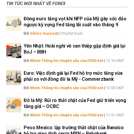
TIN TỨC MỚI NHẤT VỀ FOREX
Đồng euro tăng vọt khi NFP của Mỹ gây sốc đảo
ngược kỳ vọng Fed tăng lãi suất vào tháng 9
Bởi
Ghiles Guezout
|
29 phút trước
Yên Nhật: Hoài nghi về can thiệp gặp định giá lại
BoJ – BBH
Bởi
Nhóm Thông tin chuyên sâu của FXStreet
|
12:16 GMT
Euro: Việc định giá lại Fed hỗ trợ mức tăng vừa
phải so với đồng đô la Mỹ - Commerzbank
Bởi
Nhóm Thông tin chuyên sâu của FXStreet
|
12:05 GMT
Đô la Mỹ: Rủi ro thắt chặt của Fed giữ triển vọng
tăng giá – OCBC
Bởi
Nhóm Thông tin chuyên sâu của FXStreet
|
11:51 GMT
Peso Mexico: lập trường thắt chặt của Banxico
hỗ trợ giao dịch carry MXN – Rabobank