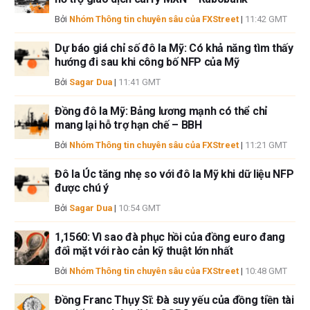
Bởi
Nhóm Thông tin chuyên sâu của FXStreet
|
11:42 GMT
Dự báo giá chỉ số đô la Mỹ: Có khả năng tìm thấy
hướng đi sau khi công bố NFP của Mỹ
Bởi
Sagar Dua
|
11:41 GMT
Đồng đô la Mỹ: Bảng lương mạnh có thể chỉ
mang lại hỗ trợ hạn chế – BBH
Bởi
Nhóm Thông tin chuyên sâu của FXStreet
|
11:21 GMT
Đô la Úc tăng nhẹ so với đô la Mỹ khi dữ liệu NFP
được chú ý
Bởi
Sagar Dua
|
10:54 GMT
1,1560: Vì sao đà phục hồi của đồng euro đang
đối mặt với rào cản kỹ thuật lớn nhất
Bởi
Nhóm Thông tin chuyên sâu của FXStreet
|
10:48 GMT
Đồng Franc Thụy Sĩ: Đà suy yếu của đồng tiền tài