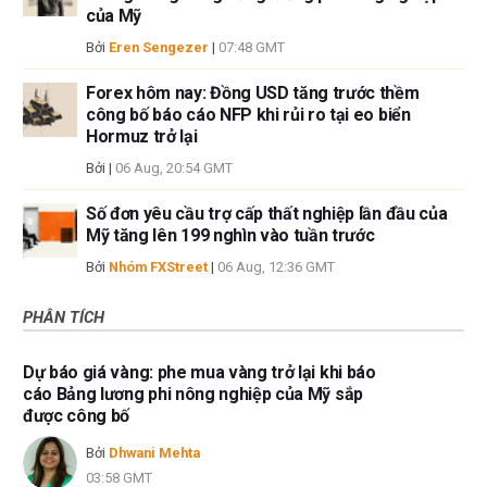
của Mỹ
Bởi
Eren Sengezer
|
07:48 GMT
Forex hôm nay: Đồng USD tăng trước thềm
công bố báo cáo NFP khi rủi ro tại eo biển
Hormuz trở lại
Bởi
|
06 Aug, 20:54 GMT
Số đơn yêu cầu trợ cấp thất nghiệp lần đầu của
Mỹ tăng lên 199 nghìn vào tuần trước
Bởi
Nhóm FXStreet
|
06 Aug, 12:36 GMT
PHÂN TÍCH
Dự báo giá vàng: phe mua vàng trở lại khi báo
cáo Bảng lương phi nông nghiệp của Mỹ sắp
được công bố
Bởi
Dhwani Mehta
03:58 GMT