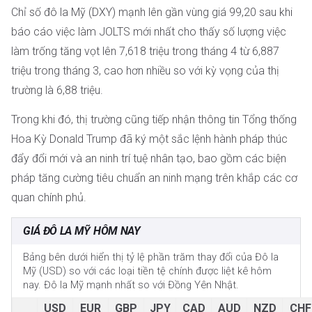
Chỉ số đô la Mỹ (DXY) mạnh lên gần vùng giá 99,20 sau khi
báo cáo việc làm JOLTS mới nhất cho thấy số lượng việc
làm trống tăng vọt lên 7,618 triệu trong tháng 4 từ 6,887
triệu trong tháng 3, cao hơn nhiều so với kỳ vọng của thị
trường là 6,88 triệu.
Trong khi đó, thị trường cũng tiếp nhận thông tin Tổng thống
Hoa Kỳ Donald Trump đã ký một sắc lệnh hành pháp thúc
đẩy đổi mới và an ninh trí tuệ nhân tạo, bao gồm các biện
pháp tăng cường tiêu chuẩn an ninh mạng trên khắp các cơ
quan chính phủ.
GIÁ ĐÔ LA MỸ HÔM NAY
Bảng bên dưới hiển thị tỷ lệ phần trăm thay đổi của Đô la
Mỹ (USD) so với các loại tiền tệ chính được liệt kê hôm
nay. Đô la Mỹ mạnh nhất so với Đồng Yên Nhật.
USD
EUR
GBP
JPY
CAD
AUD
NZD
CHF