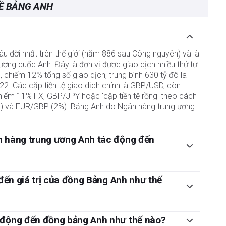
Ề BẢNG ANH
 lâu đời nhất trên thế giới (năm 886 sau Công nguyên) và là
Vương quốc Anh. Đây là đơn vị được giao dịch nhiều thứ tư
i, chiếm 12% tổng số giao dịch, trung bình 630 tỷ đô la
22. Các cặp tiền tệ giao dịch chính là GBP/USD, còn
 chiếm 11% FX, GBP/JPY hoặc 'cặp tiền tệ rồng' theo cách
%) và EUR/GBP (2%). Bảng Anh do Ngân hàng trung ương
n hàng trung ương Anh tác động đến
ng đến giá trị của Bảng Anh là chính sách tiền tệ do
t định. BoE đưa ra quyết định dựa trên việc liệu họ có
 đến giá trị của đồng Bảng Anh như thế
 định giá cả” hay không – tỷ lệ lạm phát ổn định ở mức
t được mục tiêu này là điều chỉnh lãi suất. Khi lạm phát
hỏe của nền kinh tế và có thể tác động đến giá trị của
chế bằng cách tăng lãi suất, khiến người dân và doanh
 Chỉ số người quản trị mua hàng (PMI) ngành sản xuất và
 động đến đồng bảng Anh như thế nào?
 tiếp cận tín dụng. Nhìn chung, điều này có lợi cho GBP, vì