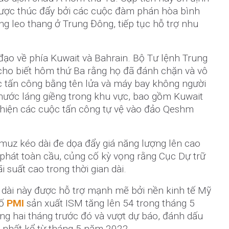
ược thúc đẩy bởi các cuộc đàm phán hòa bình
ng leo thang ở Trung Đông, tiếp tục hỗ trợ nhu
đạo về phía Kuwait và Bahrain. Bộ Tư lệnh Trung
o biết hôm thứ Ba rằng họ đã đánh chặn và vô
c tấn công bằng tên lửa và máy bay không người
 nước láng giềng trong khu vực, bao gồm Kuwait
c hiện các cuộc tấn công tự vệ vào đảo Qeshm
muz kéo dài đe dọa đẩy giá năng lượng lên cao
 phát toàn cầu, củng cố kỳ vọng rằng Cục Dự trữ
ãi suất cao trong thời gian dài.
o dài này được hỗ trợ mạnh mẽ bởi nền kinh tế Mỹ
số
PMI
sản xuất ISM tăng lên 54 trong tháng 5
ng hai tháng trước đó và vượt dự báo, đánh dấu
 nhất kể từ tháng 5 năm 2022.