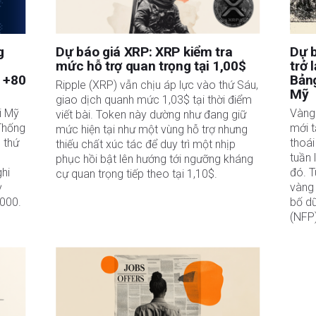
u trách nhiệm về bất kỳ sai sót, thiếu sót hoặc bất kỳ tổn thất, thương tích hoặc thiệt
hoặc sử dụng thông tin này. Ngoại trừ các lỗi và thiếu sót.
 tư đã đăng ký và không có nội dung nào trong bài viết này nhằm mục đích tư vấn đầu
g
Dự báo giá XRP: XRP kiểm tra
Dự 
mức hỗ trợ quan trọng tại 1,00$
trở 
à +80
Bảng
Ripple (XRP) vẫn chịu áp lực vào thứ Sáu,
Mỹ
giao dịch quanh mức 1,03$ tại thời điểm
i Mỹ
Vàng
viết bài. Token này dường như đang giữ
Thống
mới t
mức hiện tại như một vùng hỗ trợ nhưng
 thứ
thoái
thiếu chất xúc tác để duy trì một nhịp
tuần 
phục hồi bật lên hướng tới ngưỡng kháng
ghi
đó. T
cự quan trọng tiếp theo tại 1,10$.
ỳ
vàng 
.000.
bố dữ
(NFP)