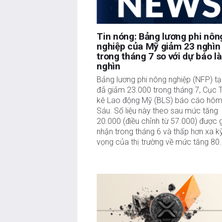
của thông tin này. FXStreet và tác giả sẽ không chị
hại nào phát sinh từ thông tin này và việc hiển thị 
Tác giả và FXStreet không phải là các cố vấn đầu
Tin nóng: Bảng lương phi nôn
tư.
nghiệp của Mỹ giảm 23 nghìn
trong tháng 7 so với dự báo l
nghìn
Bảng lương phi nông nghiệp (NFP) tạ
đã giảm 23.000 trong tháng 7, Cục 
kê Lao động Mỹ (BLS) báo cáo hôm
Sáu. Số liệu này theo sau mức tăng
20.000 (điều chỉnh từ 57.000) được 
nhận trong tháng 6 và thấp hơn xa k
vọng của thị trường về mức tăng 80