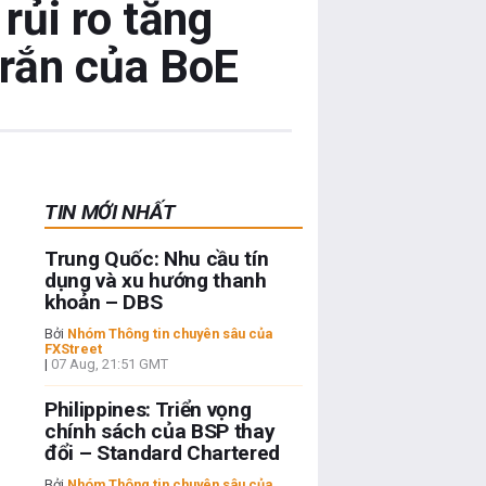
rủi ro tăng
 rắn của BoE
TIN MỚI NHẤT
Trung Quốc: Nhu cầu tín
dụng và xu hướng thanh
khoản – DBS
Bởi
Nhóm Thông tin chuyên sâu của
FXStreet
|
07 Aug, 21:51 GMT
Philippines: Triển vọng
chính sách của BSP thay
đổi – Standard Chartered
Bởi
Nhóm Thông tin chuyên sâu của