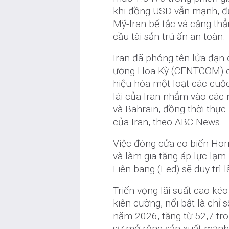
khi đồng USD vẫn mạnh, đ
Mỹ-Iran bế tắc và căng thẳ
cầu tài sản trú ẩn an toàn.
Iran đã phóng tên lửa đạn 
ương Hoa Kỳ (CENTCOM) ch
hiệu hóa một loạt các cuộ
lái của Iran nhắm vào các
và Bahrain, đồng thời thự
của Iran, theo ABC News.
Việc đóng cửa eo biển Hor
và làm gia tăng áp lực lạm
Liên bang (Fed) sẽ duy trì l
Triển vọng lãi suất cao ké
kiên cường, nổi bật là chỉ 
năm 2026, tăng từ 52,7 tro
sự mở rộng sản xuất mạnh