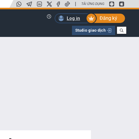
|
TẢI ỨNG DỤNG
Đăng ký
Log in
Studio giao dịch