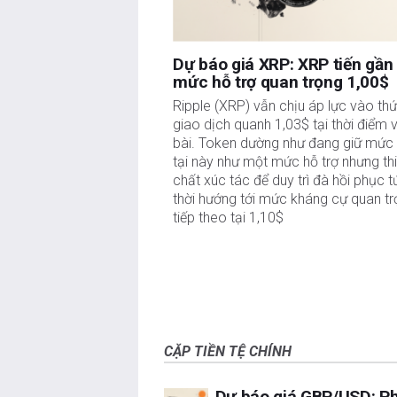
Dự báo giá XRP: XRP tiến gần
mức hỗ trợ quan trọng 1,00$
Ripple (XRP) vẫn chịu áp lực vào thứ
giao dịch quanh 1,03$ tại thời điểm v
bài. Token dường như đang giữ mức 
tại này như một mức hỗ trợ nhưng th
chất xúc tác để duy trì đà hồi phục t
thời hướng tới mức kháng cự quan t
tiếp theo tại 1,10$
CẶP TIỀN TỆ CHÍNH
Dự báo giá GBP/USD: P