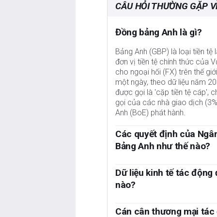
CÂU HỎI THƯỜNG GẶP V
Đồng bảng Anh là gì?
Bảng Anh (GBP) là loại tiền tệ
đơn vị tiền tệ chính thức của 
cho ngoại hối (FX) trên thế giớ
một ngày, theo dữ liệu năm 20
được gọi là 'cặp tiền tệ cáp',
gọi của các nhà giao dịch (3
Anh (BoE) phát hành.
Các quyết định của Ngâ
Bảng Anh như thế nào?
Yếu tố quan trọng nhất ảnh hưở
Ngân hàng trung ương Anh quyế
Dữ liệu kinh tế tác động
đạt được mục tiêu chính là “ổn
nào?
khoảng 2%. Công cụ chính để đạ
Dữ liệu công bố đánh giá sức k
quá cao, BoE sẽ cố gắng kiềm 
Bảng Anh. Các chỉ số như GDP,
Cán cân thương mại tác
nghiệp phải trả giá cao hơn khi