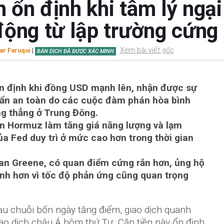
ổn định khi tâm lý ngại 
động từ lập trường cứng
Xem bài viết gốc
ar Faruqui
|
BẢN DỊCH ĐÃ ĐƯỢC XÁC MINH
định khi đồng USD mạnh lên, nhận được sự
ú ẩn an toàn do các cuộc đàm phán hòa bình
ng thẳng ở Trung Đông.
n Hormuz làm tăng giá năng lượng và lạm
của Fed duy trì ở mức cao hơn trong thời gian
n Greene, có quan điểm cứng rắn hơn, ủng hộ
hanh hơn vì tốc độ phản ứng cũng quan trọng
u chuỗi bốn ngày tăng điểm, giao dịch quanh
ao dịch châu Á hôm thứ Tư. Cặp tiền này ổn định