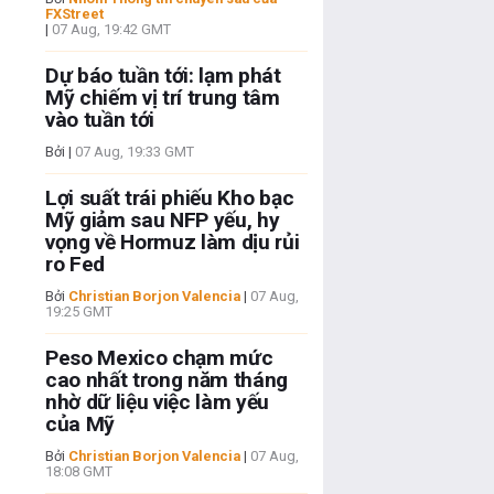
FXStreet
|
07 Aug, 19:42 GMT
Dự báo tuần tới: lạm phát
Mỹ chiếm vị trí trung tâm
vào tuần tới
Bởi
|
07 Aug, 19:33 GMT
Lợi suất trái phiếu Kho bạc
Mỹ giảm sau NFP yếu, hy
vọng về Hormuz làm dịu rủi
ro Fed
Bởi
Christian Borjon Valencia
|
07 Aug,
19:25 GMT
Peso Mexico chạm mức
cao nhất trong năm tháng
nhờ dữ liệu việc làm yếu
của Mỹ
Bởi
Christian Borjon Valencia
|
07 Aug,
18:08 GMT