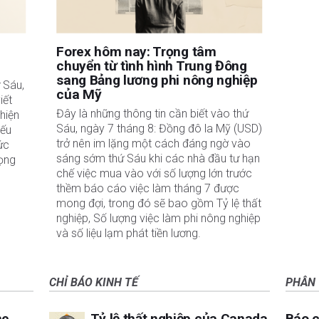
Forex hôm nay: Trọng tâm
chuyển từ tình hình Trung Đông
sang Bảng lương phi nông nghiệp
 Sáu,
của Mỹ
iết
Đây là những thông tin cần biết vào thứ
hiện
Sáu, ngày 7 tháng 8: Đồng đô la Mỹ (USD)
iếu
trở nên im lặng một cách đáng ngờ vào
ức
sáng sớm thứ Sáu khi các nhà đầu tư hạn
rọng
chế việc mua vào với số lượng lớn trước
thềm báo cáo việc làm tháng 7 được
mong đợi, trong đó sẽ bao gồm Tỷ lệ thất
nghiệp, Số lượng việc làm phi nông nghiệp
và số liệu lạm phát tiền lương.
CHỈ BÁO KINH TẾ
PHÂN 
he
Tỷ lệ thất nghiệp của Canada
Báo c