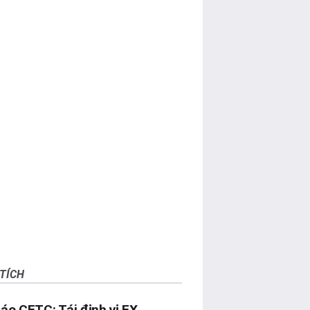
TÍCH
áo CFTC: Tái định vị FX