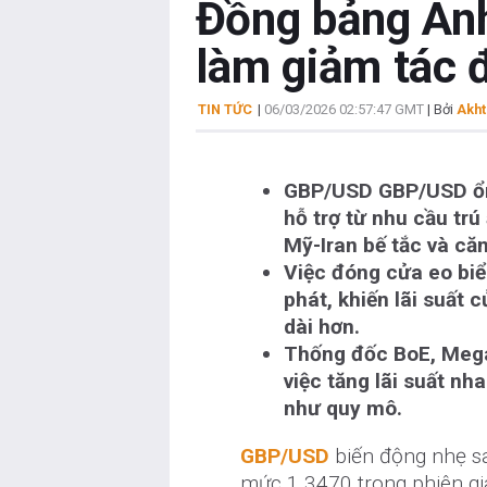
Đồng bảng Anh 
làm giảm tác 
TIN TỨC
|
06/03/2026 02:57:47 GMT
| Bởi
Akht
GBP/USD GBP/USD ổn 
hỗ trợ từ nhu cầu tr
Mỹ-Iran bế tắc và că
Việc đóng cửa eo biể
phát, khiến lãi suất 
dài hơn.
Thống đốc BoE, Mega
việc tăng lãi suất n
như quy mô.
GBP/USD
biến động nhẹ sa
mức 1.3470 trong phiên gi