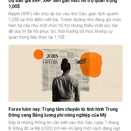
Dự báo giá XRP: XRP tiến gần mức hỗ trợ quan trọng
1,00$
Ripple (XRP) vẫn chịu áp lực vào thứ Sáu, giao dịch quanh
1,03$ tại thời điểm viết bài. Token dường như đang giữ mức
hiện tại này như một mức hỗ trợ nhưng thiếu chất xúc tác
để duy trì đà hồi phục tức thời hướng tới mức kháng cự
quan trọng tiếp theo tại 1,10$
Forex hôm nay: Trọng tâm chuyển từ tình hình Trung
Đông sang Bảng lương phi nông nghiệp của Mỹ
Đây là những thông tin cần biết vào thứ Sáu, ngày 7 tháng
8: Đồng đô la Mỹ (USD) trở nên im lặng một cách đáng ngờ