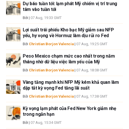
Dự báo tuần tới: lạm phát Mỹ chiếm vị trí trung
cập trong bài viết này và không có quan hệ kinh doanh với bất kỳ công ty
tâm vào tuần tới
nào được đề cập. Tác giả không nhận được tiền công cho việc viết bài
Bởi
|
07 Aug, 19:33 GMT
này, ngoài từ FXStreet.
FXStreet và tác giả không cung cấp các đề xuất được cá nhân hóa. Tác
Lợi suất trái phiếu Kho bạc Mỹ giảm sau NFP
giả không cam đoan về tính chính xác, đầy đủ hoặc phù hợp của thông
yếu, hy vọng về Hormuz làm dịu rủi ro Fed
tin này. FXStreet và tác giả sẽ không chịu trách nhiệm về bất kỳ sai sót,
Bởi
Christian Borjon Valencia
|
07 Aug, 19:25 GMT
thiếu sót hoặc bất kỳ tổn thất, thương tích hoặc thiệt hại nào phát sinh từ
thông tin này và việc hiển thị hoặc sử dụng thông tin này. Ngoại trừ các
Peso Mexico chạm mức cao nhất trong năm
lỗi và thiếu sót.
tháng nhờ dữ liệu việc làm yếu của Mỹ
Tác giả và FXStreet không phải là các cố vấn đầu tư đã đăng ký và không
có nội dung nào trong bài viết này nhằm mục đích tư vấn đầu tư.
Bởi
Christian Borjon Valencia
|
07 Aug, 18:08 GMT
Vàng tăng mạnh khi NFP Mỹ kém khả quan làm
dập tắt kỳ vọng Fed tăng lãi suất
Bởi
Christian Borjon Valencia
|
07 Aug, 17:38 GMT
Kỳ vọng lạm phát của Fed New York giảm nhẹ
trong ngắn hạn
Bởi
|
07 Aug, 15:34 GMT