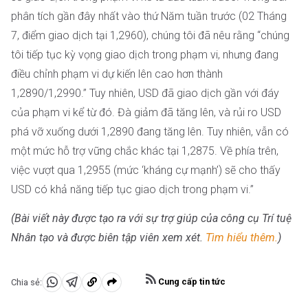
phân tích gần đây nhất vào thứ Năm tuần trước (02 Tháng
7, điểm giao dịch tại 1,2960), chúng tôi đã nêu rằng “chúng
tôi tiếp tục kỳ vọng giao dịch trong phạm vi, nhưng đang
điều chỉnh phạm vi dự kiến lên cao hơn thành
1,2890/1,2990.” Tuy nhiên, USD đã giao dịch gần với đáy
của phạm vi kể từ đó. Đà giảm đã tăng lên, và rủi ro USD
phá vỡ xuống dưới 1,2890 đang tăng lên. Tuy nhiên, vẫn có
một mức hỗ trợ vững chắc khác tại 1,2875. Về phía trên,
việc vượt qua 1,2955 (mức ‘kháng cự mạnh’) sẽ cho thấy
USD có khả năng tiếp tục giao dịch trong phạm vi.”
(Bài viết này được tạo ra với sự trợ giúp của công cụ Trí tuệ
Nhân tạo và được biên tập viên xem xét.
Tìm hiểu thêm.
)
Cung cấp tin tức
Chia sẻ:
Chia
Chia
Sao