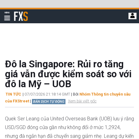
Bỏ
qua
FXStreet
MENU
để
Hiển
thị
đi
điều
hướng
đến
nội
dung
chính
Đô la Singapore: Rủi ro tăng
giá vẫn được kiểm soát so với
đô la Mỹ – UOB
TIN TỨC
|
07/07/2026 21:18:14 GMT
| Bởi
Nhóm Thông tin chuyên sâu
của FXStreet
|
Xem bài viết gốc
BẢN DỊCH TỰ ĐỘNG
Quek Ser Leang của United Overseas Bank (UOB) lưu ý rằng
USD/SGD đóng cửa gần như không đổi ở mức 1,2924,
nhưng đà ngắn hạn đã chuyển sang giảm nhẹ. Leang dự kiến