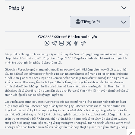
Pháp lý
Tiếng Việt
©2026 "FXStreet" Bảo lưu mọi quyền
Lưu ý: Tất cả thông tin trên trang này có thể thay đổi. Việc sử dụng trang web này cấu thành sự
chấp nhận thỏa thuận người dùng của chúng tôi. Vui lòng đọc chính sách bảo mật và tuyên bố
miễn trừ trách nhiệm pháp lý của chúng tôi.
Giao dịch Forex ký quỹ mang một mức độ rủi ro cao và có thể không phù hợp với tất cả các nhà
đầu tư. Mức độ đòn bẩy cao có thể chống lại bạn nhưng cũng có thể mang lại lợi ích bạn. Trước khi
quyết định giao dịch Forêx, bạn nên xem xét cẩn thận mục tiêu đầu tư, mức độ kinh nghiệm và
khẩu vị rủi ro. Khả năng tồn tại là bạn có thể bị lỗ một số hoặc tất cả khoản đầu tư ban đầu của
mình và do đó bạn không nên đầu tư số tiền mà bạn không đủ khả năng để mất. Bạn nên nhận
thức được tất cả các rủi ro liên quan đến giao dịch Forex và tìm kiếm lời khuyên từ một cố vấn tài
chính độc lập nếu bạn có bất kỳ nghi ngờ nào.
Các ý kiến được trình bày trên FXStreet là của các tác giả riêng lẻ và không nhất thiết phải đại
diện cho ý kiến của FXStreet hoặc quản lý của công ty. FXStreet chưa xác minh tính chính xác
hoặc thực tế của bất kỳ khiếu nại hoặc tuyên bố nào được đưa ra bởi bất kỳ tác giả độc lập nào: lỗi
và thiếu sót có thể xảy ra. Mọi ý kiến, tin tức, nghiên cứu, phân tích, giá cả hoặc thông tin khác có
trên trang web này, bởi FXStreet, nhân viên, khách hàng hoặc cộng tác viên của công ty, được
cung cấp dưới dạng bình luận chung về thị trường và không cấu thành tư vấn đầu tư. FXStreet sẽ
không chấp nhận trách nhiệm đối với bất kỳ tổn thất hoặc thiệt hại nào, bao gồm nhưng không
giới hạn, bất kỳ tổn thất lợi nhuận nào, có thể phát sinh trực tiếp hoặc gián tiếp từ việc sử dụng