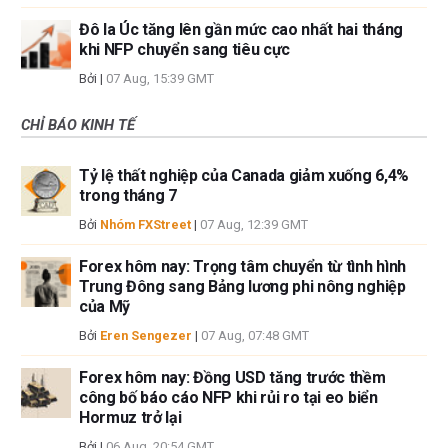
Đô la Úc tăng lên gần mức cao nhất hai tháng
khi NFP chuyển sang tiêu cực
Bởi
|
07 Aug, 15:39 GMT
CHỈ BÁO KINH TẾ
Tỷ lệ thất nghiệp của Canada giảm xuống 6,4%
trong tháng 7
Bởi
Nhóm FXStreet
|
07 Aug, 12:39 GMT
Forex hôm nay: Trọng tâm chuyển từ tình hình
Trung Đông sang Bảng lương phi nông nghiệp
của Mỹ
Bởi
Eren Sengezer
|
07 Aug, 07:48 GMT
Forex hôm nay: Đồng USD tăng trước thềm
công bố báo cáo NFP khi rủi ro tại eo biển
Hormuz trở lại
Bởi
|
06 Aug, 20:54 GMT