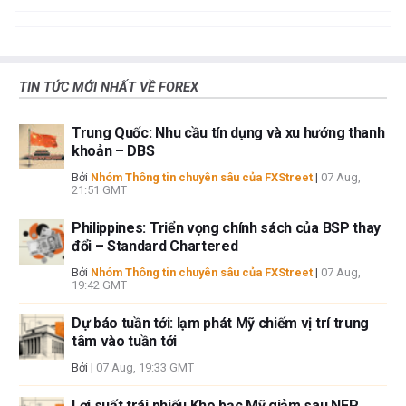
WhatsApp
Telegram
khay
nhớ
tạm
TIN TỨC MỚI NHẤT VỀ FOREX
Trung Quốc: Nhu cầu tín dụng và xu hướng thanh
khoản – DBS
Bởi
Nhóm Thông tin chuyên sâu của FXStreet
|
07 Aug,
21:51 GMT
Philippines: Triển vọng chính sách của BSP thay
đổi – Standard Chartered
Bởi
Nhóm Thông tin chuyên sâu của FXStreet
|
07 Aug,
19:42 GMT
Dự báo tuần tới: lạm phát Mỹ chiếm vị trí trung
tâm vào tuần tới
Bởi
|
07 Aug, 19:33 GMT
Lợi suất trái phiếu Kho bạc Mỹ giảm sau NFP