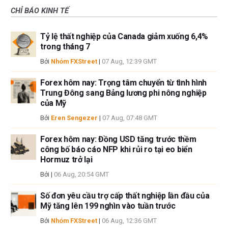
CHỈ BÁO KINH TẾ
Tỷ lệ thất nghiệp của Canada giảm xuống 6,4%
trong tháng 7
Bởi
Nhóm FXStreet
|
07 Aug, 12:39 GMT
Forex hôm nay: Trọng tâm chuyển từ tình hình
Trung Đông sang Bảng lương phi nông nghiệp
của Mỹ
Bởi
Eren Sengezer
|
07 Aug, 07:48 GMT
Forex hôm nay: Đồng USD tăng trước thềm
công bố báo cáo NFP khi rủi ro tại eo biển
Hormuz trở lại
Bởi
|
06 Aug, 20:54 GMT
Số đơn yêu cầu trợ cấp thất nghiệp lần đầu của
Mỹ tăng lên 199 nghìn vào tuần trước
Bởi
Nhóm FXStreet
|
06 Aug, 12:36 GMT