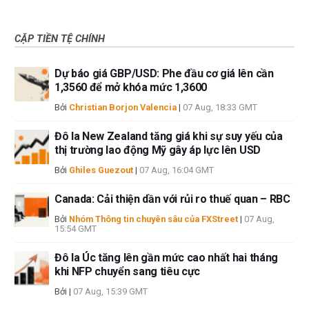
CẶP TIỀN TỆ CHÍNH
Dự báo giá GBP/USD: Phe đầu cơ giá lên cần
1,3560 để mở khóa mức 1,3600
Bởi
Christian Borjon Valencia
|
07 Aug, 18:33 GMT
Đô la New Zealand tăng giá khi sự suy yếu của
thị trường lao động Mỹ gây áp lực lên USD
Bởi
Ghiles Guezout
|
07 Aug, 16:04 GMT
Canada: Cải thiện dần với rủi ro thuế quan – RBC
Bởi
Nhóm Thông tin chuyên sâu của FXStreet
|
07 Aug,
15:54 GMT
Đô la Úc tăng lên gần mức cao nhất hai tháng
khi NFP chuyển sang tiêu cực
Bởi
|
07 Aug, 15:39 GMT