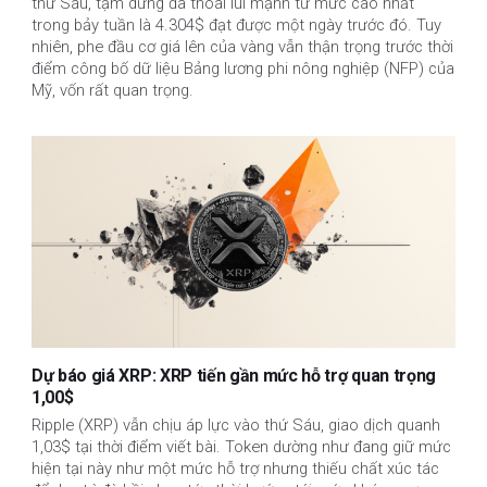
thứ Sáu, tạm dừng đà thoái lui mạnh từ mức cao nhất
trong bảy tuần là 4.304$ đạt được một ngày trước đó. Tuy
nhiên, phe đầu cơ giá lên của vàng vẫn thận trọng trước thời
điểm công bố dữ liệu Bảng lương phi nông nghiệp (NFP) của
Mỹ, vốn rất quan trọng.
Dự báo giá XRP: XRP tiến gần mức hỗ trợ quan trọng
1,00$
Ripple (XRP) vẫn chịu áp lực vào thứ Sáu, giao dịch quanh
1,03$ tại thời điểm viết bài. Token dường như đang giữ mức
hiện tại này như một mức hỗ trợ nhưng thiếu chất xúc tác