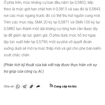
Ở phía trên, mức kháng cự ban đầu nằm tại 0,5802, tiếp
theo là mức giới hạn chặt hơn ở 0,5813 và sau đó là 0,5843,
nơi các mức ngang trước đó có thể thu hút nguồn cung mới.
Trên các mức này, SMA 20 kỳ tại 0,5871 và SMA 100 kỳ tại
0,5882 tạo thành một dải kháng cự rộng hơn cần được lấy
lại để giảm áp lực giảm giá. Ở phía dưới, mức hỗ trợ ngay
lập tức xuất hiện tại 0,5790; một sự phá vỡ quyết đoán
xuống dưới sẽ mở ra mức thấp mới và giữ cho phe bán kiểm
soát chắc chắn.
(Phân tích kỹ thuật của bài viết này được thực hiện với sự
trợ giúp của công cụ AI.)
Cung cấp tin tức
Chia sẻ:
Chia
Chia
Sao
sẻ
sẻ
chép
vào
vào
vào