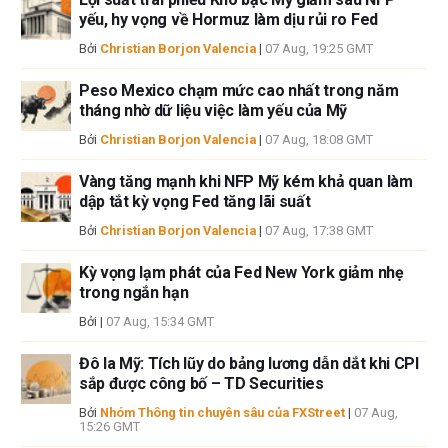
yếu, hy vọng về Hormuz làm dịu rủi ro Fed
Bởi
Christian Borjon Valencia
|
07 Aug, 19:25 GMT
Peso Mexico chạm mức cao nhất trong năm
tháng nhờ dữ liệu việc làm yếu của Mỹ
Bởi
Christian Borjon Valencia
|
07 Aug, 18:08 GMT
Vàng tăng mạnh khi NFP Mỹ kém khả quan làm
dập tắt kỳ vọng Fed tăng lãi suất
Bởi
Christian Borjon Valencia
|
07 Aug, 17:38 GMT
Kỳ vọng lạm phát của Fed New York giảm nhẹ
trong ngắn hạn
Bởi
|
07 Aug, 15:34 GMT
Đô la Mỹ: Tích lũy do bảng lương dẫn dắt khi CPI
sắp được công bố – TD Securities
Bởi
Nhóm Thông tin chuyên sâu của FXStreet
|
07 Aug,
15:26 GMT