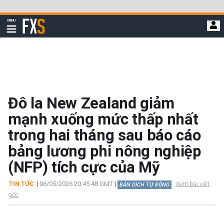
Bỏ
qua
FXStreet
MENU
để
Hiển
thị
đi
điều
hướng
đến
nội
dung
chính
Đô la New Zealand giảm
mạnh xuống mức thấp nhất
trong hai tháng sau báo cáo
bảng lương phi nông nghiệp
(NFP) tích cực của Mỹ
TIN TỨC
|
06/05/2026 20:45:48 GMT
|
Xem bài viết
BẢN DỊCH TỰ ĐỘNG
gốc