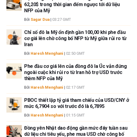
62,20$ trong thời gian đếm ngược tới dữ liệu
sẽ không chịu trách nhiệm về thông tin được tìm thấy ở cuối các liên kết
NFP của Mỹ
được đăng trên trang này.
Nếu không được đề cập rõ ràng trong nội dung bài viết, tại thời điểm viết
Bởi
Sagar Dua
|
03:27 GMT
bài, tác giả không nắm giữ vị thế nào đối với bất kỳ cổ phiếu nào được đề
cập trong bài viết này và không có quan hệ kinh doanh với bất kỳ công ty
Chỉ số đô la Mỹ ổn định gần 100,00 khi phe đầu
cơ giá lên chờ công bố NFP từ Mỹ giữa rủi ro từ
nào được đề cập. Tác giả không nhận được tiền công cho việc viết bài
Iran
này, ngoài từ FXStreet.
FXStreet và tác giả không cung cấp các đề xuất được cá nhân hóa. Tác
Bởi
Haresh Menghani
|
02:50 GMT
giả không cam đoan về tính chính xác, đầy đủ hoặc phù hợp của thông
tin này. FXStreet và tác giả sẽ không chịu trách nhiệm về bất kỳ sai sót,
Phe đầu cơ giá lên của đồng đô la Úc vẫn đứng
ngoài cuộc khi rủi ro từ Iran hỗ trợ USD trước
thiếu sót hoặc bất kỳ tổn thất, thương tích hoặc thiệt hại nào phát sinh từ
thềm NFP của Mỹ
thông tin này và việc hiển thị hoặc sử dụng thông tin này. Ngoại trừ các
lỗi và thiếu sót.
Bởi
Haresh Menghani
|
02:17 GMT
Tác giả và FXStreet không phải là các cố vấn đầu tư đã đăng ký và không
có nội dung nào trong bài viết này nhằm mục đích tư vấn đầu tư.
PBOC thiết lập tỷ giá tham chiếu của USD/CNY ở
mức 6,7904 so với trước đó là 6,7895
Bởi
Haresh Menghani
|
01:15 GMT
Đồng yên Nhật dao động gần mức đáy tuần sau
dữ liệu chi tiêu yếu, phe mua USD chờ công bố