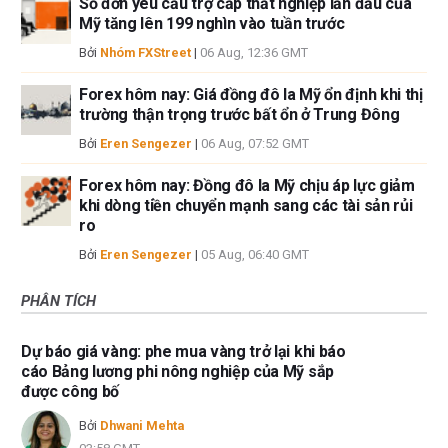
Số đơn yêu cầu trợ cấp thất nghiệp lần đầu của
Mỹ tăng lên 199 nghìn vào tuần trước
Bởi
Nhóm FXStreet
|
06 Aug, 12:36 GMT
Forex hôm nay: Giá đồng đô la Mỹ ổn định khi thị
trường thận trọng trước bất ổn ở Trung Đông
Bởi
Eren Sengezer
|
06 Aug, 07:52 GMT
Forex hôm nay: Đồng đô la Mỹ chịu áp lực giảm
khi dòng tiền chuyển mạnh sang các tài sản rủi
ro
Bởi
Eren Sengezer
|
05 Aug, 06:40 GMT
PHÂN TÍCH
Dự báo giá vàng: phe mua vàng trở lại khi báo
cáo Bảng lương phi nông nghiệp của Mỹ sắp
được công bố
Bởi
Dhwani Mehta