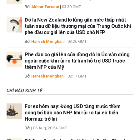
Bởi
Akhtar Faruqui
|
03:30 GMT
Đô la New Zealand lơ lửng gần mức thấp nhất
tuần sau dữ liệu thương mại của Trung Quốc khi
phe đầu cơ giá lên của USD chờ NFP
Bởi
Haresh Menghani
|
03:26 GMT
Phe đầu cơ giá lên của đồng đô la Úc vẫn đứng
ngoài cuộc khi rủi ro từ Iran hỗ trợ USD trước
thềm NFP của Mỹ
Bởi
Haresh Menghani
|
02:17 GMT
CHỈ BÁO KINH TẾ
Forex hôm nay: Đồng USD tăng trước thềm
công bố báo cáo NFP khi rủi ro tại eo biển
Hormuz trở lại
Bởi
|
06 Aug, 20:54 GMT