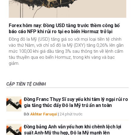
Forex hôm nay: Đồng USD tăng trước thềm công bố
báo cáo NFP khi rủi ro tại eo biển Hormuz trở lại
Đồng đô la Mỹ (USD) tăng giá so với mọi loại tiền tệ chính
vào thứ Năm, với chỉ số đô la Mỹ (DXY) tăng 0,26% lên gần
mức 100,00 khi giá dầu tăng 3% sau thông tin về lệnh cấm
tàu ​​thuyền qua eo biển Hormuz, trong khi vàng và bạc
giảm.
CẶP TIỀN TỆ CHÍNH
Đồng Franc Thụy Sĩ suy yếu khi tâm lý ngại rủi ro
gia tăng thúc đẩy Đô la Mỹ trú ẩn an toàn
Bởi
Akhtar Faruqui
|
24 phút trước
Đồng bảng Anh vẫn yếu hơn khi chênh lệch lợi
suất Anh-Mỹ thu hẹp, Đô la Mỹ mạnh lên