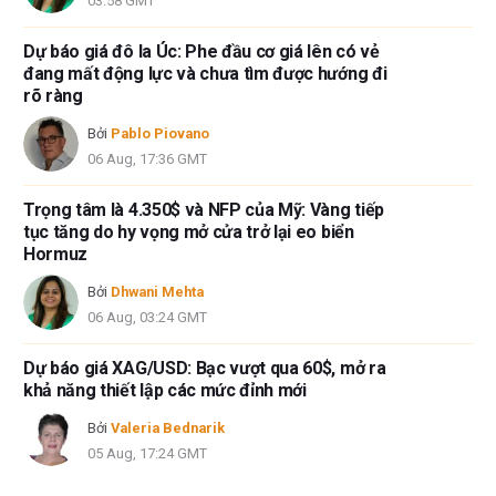
03:58 GMT
Dự báo giá đô la Úc: Phe đầu cơ giá lên có vẻ
đang mất động lực và chưa tìm được hướng đi
rõ ràng
Bởi
Pablo Piovano
06 Aug, 17:36 GMT
Trọng tâm là 4.350$ và NFP của Mỹ: Vàng tiếp
tục tăng do hy vọng mở cửa trở lại eo biển
Hormuz
Bởi
Dhwani Mehta
06 Aug, 03:24 GMT
Dự báo giá XAG/USD: Bạc vượt qua 60$, mở ra
khả năng thiết lập các mức đỉnh mới
Bởi
Valeria Bednarik
05 Aug, 17:24 GMT