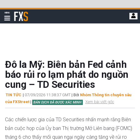
Bỏ
qua
FXStreet
MENU
để
Hiển
thị
đi
điều
hướng
đến
nội
dung
chính
Đô la Mỹ: Biên bản Fed cảnh
báo rủi ro lạm phát do nguồn
cung – TD Securities
TIN TỨC
|
07/09/2026 11:38:37 GMT
| Bởi
Nhóm Thông tin chuyên sâu
của FXStreet
|
Xem bài viết gốc
BẢN DỊCH ĐÃ ĐƯỢC XÁC MINH
Các chiến lược gia của TD Securities nhấn mạnh rằng Biên
bản cuộc họp của Ủy ban Thị trường Mở Liên bang (FOMC)
tháng 6 cho thấy mối quan ngại ngày càng tăng về rủi ro