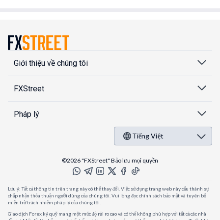
Giới thiệu về chúng tôi
FXStreet
Pháp lý
Tiếng Việt
©2026 "FXStreet" Bảo lưu mọi quyền
Lưu ý: Tất cả thông tin trên trang này có thể thay đổi. Việc sử dụng trang web này cấu thành sự
chấp nhận thỏa thuận người dùng của chúng tôi. Vui lòng đọc chính sách bảo mật và tuyên bố
miễn trừ trách nhiệm pháp lý của chúng tôi.
Giao dịch Forex ký quỹ mang một mức độ rủi ro cao và có thể không phù hợp với tất cả các nhà