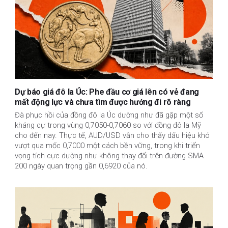
Dự báo giá đô la Úc: Phe đầu cơ giá lên có vẻ đang
mất động lực và chưa tìm được hướng đi rõ ràng
Đà phục hồi của đồng đô la Úc dường như đã gặp một số
kháng cự trong vùng 0,7050-0,7060 so với đồng đô la Mỹ
cho đến nay. Thực tế, AUD/USD vẫn cho thấy dấu hiệu khó
vượt qua mốc 0,7000 một cách bền vững, trong khi triển
vọng tích cực dường như không thay đổi trên đường SMA
200 ngày quan trọng gần 0,6920 của nó.