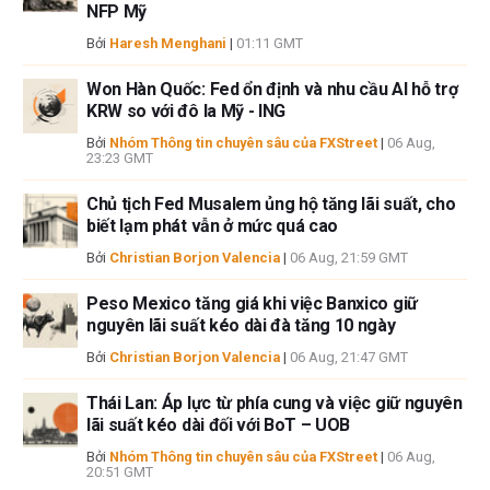
NFP Mỹ
Bởi
Haresh Menghani
|
01:11 GMT
Won Hàn Quốc: Fed ổn định và nhu cầu AI hỗ trợ
KRW so với đô la Mỹ - ING
Bởi
Nhóm Thông tin chuyên sâu của FXStreet
|
06 Aug,
23:23 GMT
Chủ tịch Fed Musalem ủng hộ tăng lãi suất, cho
biết lạm phát vẫn ở mức quá cao
Bởi
Christian Borjon Valencia
|
06 Aug, 21:59 GMT
Peso Mexico tăng giá khi việc Banxico giữ
nguyên lãi suất kéo dài đà tăng 10 ngày
Bởi
Christian Borjon Valencia
|
06 Aug, 21:47 GMT
Thái Lan: Áp lực từ phía cung và việc giữ nguyên
lãi suất kéo dài đối với BoT – UOB
Bởi
Nhóm Thông tin chuyên sâu của FXStreet
|
06 Aug,
20:51 GMT