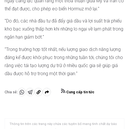
ngày càng lạc quan rằng một thỏa thuận giữa Mỹ và Iran có
thể đạt được, cho phép eo biển Hormuz mở lại."
"Do đó, các nhà đầu tư đã đẩy giá dầu và lợi suất trái phiếu
kho bạc xuống thấp hơn khi những lo ngại về lạm phát trong
ngắn hạn giảm bớt."
"Trong trường hợp tốt nhất, nếu lượng giao dịch năng lượng
đáng kể được khôi phục trong những tuần tới, chúng tôi cho
rằng việc tái tạo lượng dự trữ ở nhiều quốc gia sẽ giúp giá
dầu được hỗ trợ trong một thời gian."
Cung cấp tin tức
Chia sẻ:
Chia
Chia
Sao
sẻ
sẻ
chép
vào
vào
vào
WhatsApp
Telegram
khay
Thông tin trên các trang này chứa các tuyên bố mang tính chất dự báo
nhớ