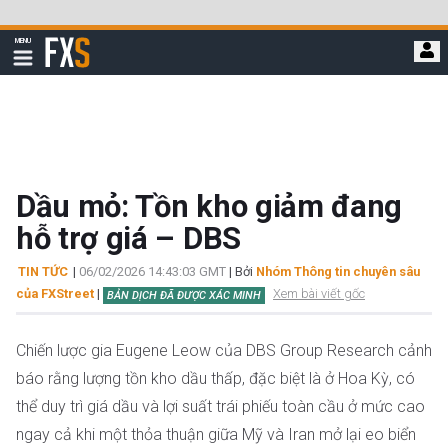
Bỏ
qua
FXStreet
MENU
để
Hiển
thị
đi
điều
hướng
đến
nội
dung
chính
Dầu mỏ: Tồn kho giảm đang
hỗ trợ giá – DBS
TIN TỨC
|
06/02/2026 14:43:03 GMT
| Bởi
Nhóm Thông tin chuyên sâu
của FXStreet
|
Xem bài viết gốc
BẢN DỊCH ĐÃ ĐƯỢC XÁC MINH
Chiến lược gia Eugene Leow của DBS Group Research cảnh
báo rằng lượng tồn kho dầu thấp, đặc biệt là ở Hoa Kỳ, có
thể duy trì giá dầu và lợi suất trái phiếu toàn cầu ở mức cao
ngay cả khi một thỏa thuận giữa Mỹ và Iran mở lại eo biển