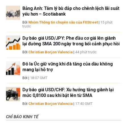
Bảng Anh: Tâm lý bù đắp cho chênh lệch lãi suất
yếu hơn – Scotiabank
Bởi
Nhóm Thông tin chuyên sâu của FXStreet
|
15 phút
trước
Dự báo giá USD/JPY: Phe đầu cơ giá lên giành
lại đường SMA 200 ngày trong bối cảnh phục hồi
Bởi
Christian Borjon Valencia
|
44 phút trước
Đô la Úc giữ vững khi đà tăng của dầu không
mang lại hỗ trợ
Bởi
|
18:07 GMT
Dự báo giá USD/CHF: Xu hướng tăng giành lại
mức 0,8100 sau khi bật lên từ SMA
Bởi
Christian Borjon Valencia
|
17:40 GMT
CHỈ BÁO KINH TẾ