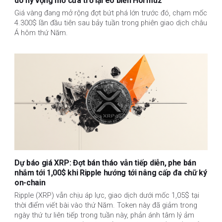
do hy vọng mở cửa trở lại eo biển Hormuz
Giá vàng đang mở rộng đợt bứt phá lớn trước đó, chạm mốc
4.300$ lần đầu tiên sau bảy tuần trong phiên giao dịch châu
Á hôm thứ Năm.
Dự báo giá XRP: Đợt bán tháo vẫn tiếp diễn, phe bán
nhắm tới 1,00$ khi Ripple hướng tới nâng cấp đa chữ ký
on-chain
Ripple (XRP) vẫn chịu áp lực, giao dịch dưới mốc 1,05$ tại
thời điểm viết bài vào thứ Năm. Token này đã giảm trong
ngày thứ tư liên tiếp trong tuần này, phản ánh tâm lý ảm