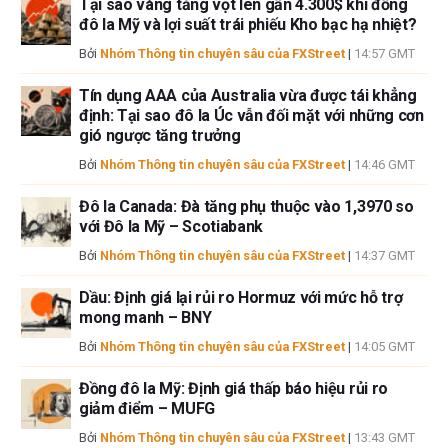
Tại sao vàng tăng vọt lên gần 4.300$ khi đồng
giả không cam đoan về tính chính xác, đầy đủ hoặc phù hợp của thông
đô la Mỹ và lợi suất trái phiếu Kho bạc hạ nhiệt?
tin này. FXStreet và tác giả sẽ không chịu trách nhiệm về bất kỳ sai sót,
Bởi
Nhóm Thông tin chuyên sâu của FXStreet
|
14:57 GMT
thiếu sót hoặc bất kỳ tổn thất, thương tích hoặc thiệt hại nào phát sinh từ
thông tin này và việc hiển thị hoặc sử dụng thông tin này. Ngoại trừ các
Tín dụng AAA của Australia vừa được tái khẳng
lỗi và thiếu sót.
định: Tại sao đô la Úc vẫn đối mặt với những cơn
Tác giả và FXStreet không phải là các cố vấn đầu tư đã đăng ký và không
gió ngược tăng trưởng
có nội dung nào trong bài viết này nhằm mục đích tư vấn đầu tư.
Bởi
Nhóm Thông tin chuyên sâu của FXStreet
|
14:46 GMT
Đô la Canada: Đà tăng phụ thuộc vào 1,3970 so
với Đô la Mỹ – Scotiabank
Bởi
Nhóm Thông tin chuyên sâu của FXStreet
|
14:37 GMT
Dầu: Định giá lại rủi ro Hormuz với mức hỗ trợ
mong manh – BNY
Bởi
Nhóm Thông tin chuyên sâu của FXStreet
|
14:05 GMT
Đồng đô la Mỹ: Định giá thấp báo hiệu rủi ro
giảm điểm – MUFG
Bởi
Nhóm Thông tin chuyên sâu của FXStreet
|
13:43 GMT