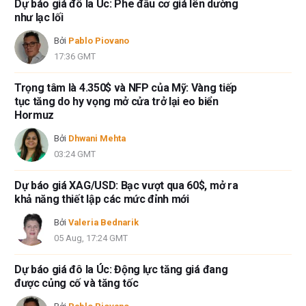
Dự báo giá đô la Úc: Phe đầu cơ giá lên dường
như lạc lối
Bởi
Pablo Piovano
17:36 GMT
Trọng tâm là 4.350$ và NFP của Mỹ: Vàng tiếp
tục tăng do hy vọng mở cửa trở lại eo biển
Hormuz
Bởi
Dhwani Mehta
03:24 GMT
Dự báo giá XAG/USD: Bạc vượt qua 60$, mở ra
khả năng thiết lập các mức đỉnh mới
Bởi
Valeria Bednarik
05 Aug, 17:24 GMT
Dự báo giá đô la Úc: Động lực tăng giá đang
được củng cố và tăng tốc