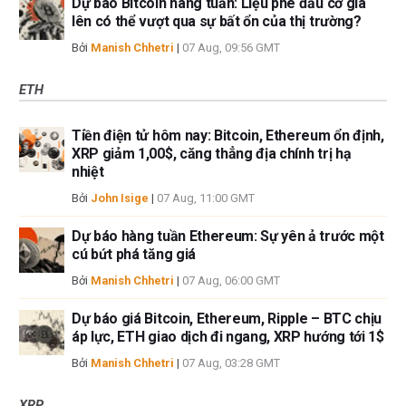
Dự báo Bitcoin hàng tuần: Liệu phe đầu cơ giá
lên có thể vượt qua sự bất ổn của thị trường?
Bởi
Manish Chhetri
|
07 Aug, 09:56 GMT
ETH
Tiền điện tử hôm nay: Bitcoin, Ethereum ổn định,
XRP giảm 1,00$, căng thẳng địa chính trị hạ
nhiệt
Bởi
John Isige
|
07 Aug, 11:00 GMT
Dự báo hàng tuần Ethereum: Sự yên ả trước một
cú bứt phá tăng giá
Bởi
Manish Chhetri
|
07 Aug, 06:00 GMT
Dự báo giá Bitcoin, Ethereum, Ripple – BTC chịu
áp lực, ETH giao dịch đi ngang, XRP hướng tới 1$
Bởi
Manish Chhetri
|
07 Aug, 03:28 GMT
XRP