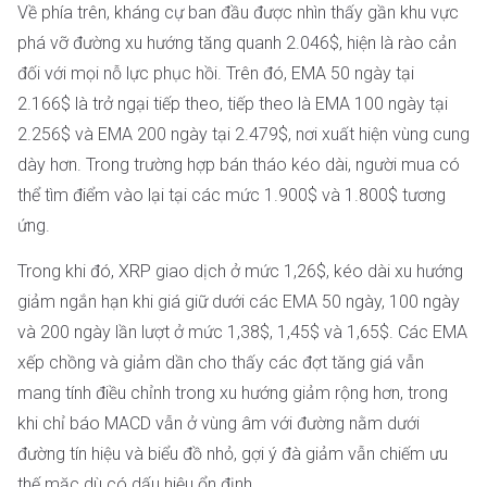
Về phía trên, kháng cự ban đầu được nhìn thấy gần khu vực
phá vỡ đường xu hướng tăng quanh 2.046$, hiện là rào cản
đối với mọi nỗ lực phục hồi. Trên đó, EMA 50 ngày tại
2.166$ là trở ngại tiếp theo, tiếp theo là EMA 100 ngày tại
2.256$ và EMA 200 ngày tại 2.479$, nơi xuất hiện vùng cung
dày hơn. Trong trường hợp bán tháo kéo dài, người mua có
thể tìm điểm vào lại tại các mức 1.900$ và 1.800$ tương
ứng.
Trong khi đó, XRP giao dịch ở mức 1,26$, kéo dài xu hướng
giảm ngắn hạn khi giá giữ dưới các EMA 50 ngày, 100 ngày
và 200 ngày lần lượt ở mức 1,38$, 1,45$ và 1,65$. Các EMA
xếp chồng và giảm dần cho thấy các đợt tăng giá vẫn
mang tính điều chỉnh trong xu hướng giảm rộng hơn, trong
khi chỉ báo MACD vẫn ở vùng âm với đường nằm dưới
đường tín hiệu và biểu đồ nhỏ, gợi ý đà giảm vẫn chiếm ưu
thế mặc dù có dấu hiệu ổn định.