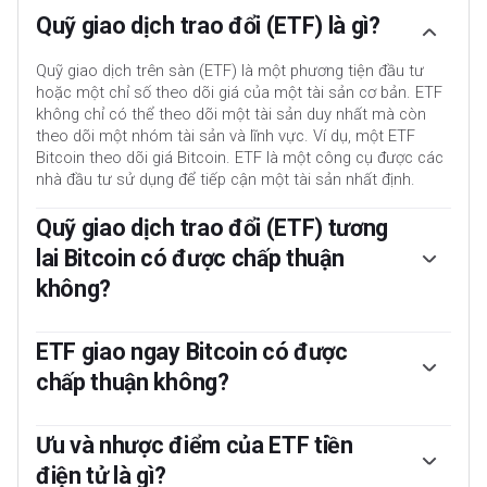
Quỹ giao dịch trao đổi (ETF) là gì?
Quỹ giao dịch trên sàn (ETF) là một phương tiện đầu tư
hoặc một chỉ số theo dõi giá của một tài sản cơ bản. ETF
không chỉ có thể theo dõi một tài sản duy nhất mà còn
theo dõi một nhóm tài sản và lĩnh vực. Ví dụ, một ETF
Bitcoin theo dõi giá Bitcoin. ETF là một công cụ được các
nhà đầu tư sử dụng để tiếp cận một tài sản nhất định.
Quỹ giao dịch trao đổi (ETF) tương
lai Bitcoin có được chấp thuận
không?
Có. Quỹ giao dịch trao đổi (ETF) tương lai Bitcoin đầu tiên
tại Hoa Kỳ đã được Ủy ban Chứng khoán và Giao dịch Hoa
ETF giao ngay Bitcoin có được
Kỳ chấp thuận vào tháng 10 năm 2021. Tổng cộng có bảy
chấp thuận không?
ETF tương lai Bitcoin đã được chấp thuận, với hơn 20 ETF
vẫn đang chờ sự cho phép của cơ quan quản lý. SEC cho
Có. SEC đã chấp thuận vào tháng 1 năm 2024 việc niêm
biết ngành công nghiệp tiền điện tử còn mới và dễ bị thao
yết và giao dịch một số Quỹ giao dịch trao đổi Bitcoin giao
Ưu và nhược điểm của ETF tiền
túng, đó là lý do tại sao họ đã trì hoãn các ETF tương lai
ngay, mở ra cánh cửa cho vốn tổ chức và các nhà đầu tư
điện tử là gì?
liên quan đến tiền điện tử trong vài năm qua.
chính thống giao dịch loại tiền điện tử chính. Quyết định