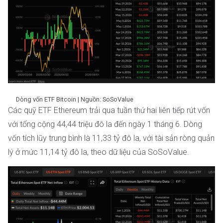
Dòng vốn ETF Bitcoin | Nguồn: SoSoValue
Các quỹ ETF Ethereum trải qua tuần thứ hai liên tiếp rút vốn
với tổng cộng 44,44 triệu đô la đến ngày 1 tháng 6. Dòng
vốn tích lũy trung bình là 11,33 tỷ đô la, với tài sản ròng quản
lý ở mức 11,14 tỷ đô la, theo dữ liệu của SoSoValue.