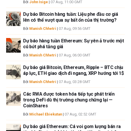
Bởi
John Isige
|
07 Aug, 11:00 GMT
Dự báo Bitcoin hàng tuần: Liệu phe đầu cơ giá
lên có thể vượt qua sự bất ổn của thị trường?
Bởi
Manish Chhetri
|
07 Aug, 09:56 GMT
Dự báo hàng tuần Ethereum: Sự yên ả trước một
cú bứt phá tăng giá
Bởi
Manish Chhetri
|
07 Aug, 06:00 GMT
Dự báo giá Bitcoin, Ethereum, Ripple – BTC chịu
áp lực, ETH giao dịch đi ngang, XRP hướng tới 1$
Bởi
Manish Chhetri
|
07 Aug, 03:28 GMT
Các RWA được token hóa tiếp tục phát triển
trong DeFi dù thị trường chung chững lại —
CoinShares
Bởi
Michael Ebiekutan
|
07 Aug, 02:52 GMT
Dự báo giá Ethereum: Cá voi gom lượng bán ra