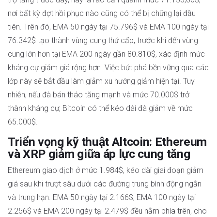
nơi bất kỳ đợt hồi phục nào cũng có thể bị chững lại đầu
tiên. Trên đó, EMA 50 ngày tại 75.796$ và EMA 100 ngày tại
76.342$ tạo thành vùng cung thứ cấp, trước khi đến vùng
cung lớn hơn tại EMA 200 ngày gần 80.810$, xác định mức
kháng cự giảm giá rộng hơn. Việc bứt phá bền vững qua các
lớp này sẽ bắt đầu làm giảm xu hướng giảm hiện tại. Tuy
nhiên, nếu đà bán tháo tăng mạnh và mức 70.000$ trở
thành kháng cự, Bitcoin có thể kéo dài đà giảm về mức
65.000$.
Triển vọng kỹ thuật Altcoin: Ethereum
và XRP giảm giữa áp lực cung tăng
Ethereum giao dịch ở mức 1.984$, kéo dài giai đoạn giảm
giá sau khi trượt sâu dưới các đường trung bình động ngắn
và trung hạn. EMA 50 ngày tại 2.166$, EMA 100 ngày tại
2.256$ và EMA 200 ngày tại 2.479$ đều nằm phía trên, cho