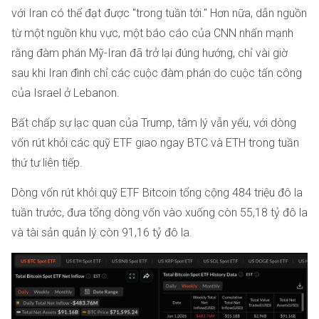
với Iran có thể đạt được "trong tuần tới." Hơn nữa, dẫn nguồn
từ một nguồn khu vực, một báo cáo của CNN nhấn mạnh
rằng đàm phán Mỹ-Iran đã trở lại đúng hướng, chỉ vài giờ
sau khi Iran đình chỉ các cuộc đàm phán do cuộc tấn công
của Israel ở Lebanon.
Bất chấp sự lạc quan của Trump, tâm lý vẫn yếu, với dòng
vốn rút khỏi các quỹ ETF giao ngay BTC và ETH trong tuần
thứ tư liên tiếp.
Dòng vốn rút khỏi quỹ ETF Bitcoin tổng cộng 484 triệu đô la
tuần trước, đưa tổng dòng vốn vào xuống còn 55,18 tỷ đô la
và tài sản quản lý còn 91,16 tỷ đô la.