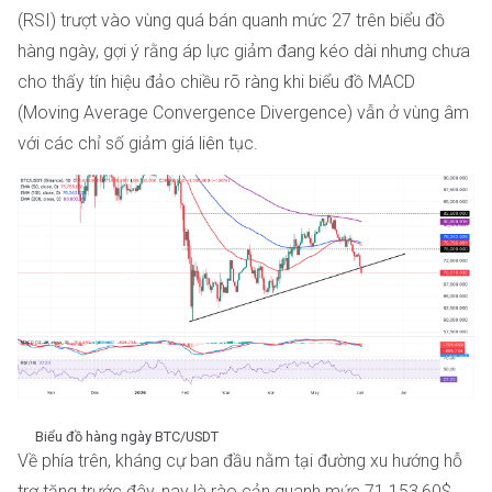
(RSI) trượt vào vùng quá bán quanh mức 27 trên biểu đồ
hàng ngày, gợi ý rằng áp lực giảm đang kéo dài nhưng chưa
cho thấy tín hiệu đảo chiều rõ ràng khi biểu đồ MACD
(Moving Average Convergence Divergence) vẫn ở vùng âm
với các chỉ số giảm giá liên tục.
Biểu đồ hàng ngày BTC/USDT
Về phía trên, kháng cự ban đầu nằm tại đường xu hướng hỗ
trợ tăng trước đây, nay là rào cản quanh mức 71.153,60$,