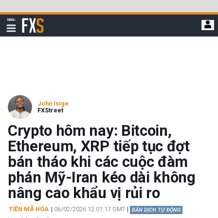
Bỏ
qua
FXStreet
MENU
để
Hiển
thị
đi
điều
hướng
đến
nội
dung
chính
John Isige
FXStreet
Crypto hôm nay: Bitcoin,
Ethereum, XRP tiếp tục đợt
bán tháo khi các cuộc đàm
phán Mỹ-Iran kéo dài không
nâng cao khẩu vị rủi ro
TIỀN MÃ HÓA
|
06/02/2026 12:01:17 GMT
|
BẢN DỊCH TỰ ĐỘNG