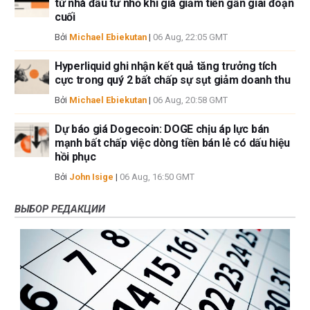
từ nhà đầu tư nhỏ khi giá giảm tiến gần giai đoạn
cuối
Bởi
Michael Ebiekutan
|
06 Aug, 22:05 GMT
Hyperliquid ghi nhận kết quả tăng trưởng tích
cực trong quý 2 bất chấp sự sụt giảm doanh thu
Bởi
Michael Ebiekutan
|
06 Aug, 20:58 GMT
Dự báo giá Dogecoin: DOGE chịu áp lực bán
mạnh bất chấp việc dòng tiền bán lẻ có dấu hiệu
hồi phục
Bởi
John Isige
|
06 Aug, 16:50 GMT
ВЫБОР РЕДАКЦИИ