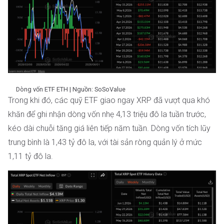
Dòng vốn ETF ETH | Nguồn: SoSoValue
Trong khi đó, các quỹ ETF giao ngay XRP đã vượt qua khó
khăn để ghi nhận dòng vốn nhẹ 4,13 triệu đô la tuần trước,
kéo dài chuỗi tăng giá liên tiếp năm tuần. Dòng vốn tích lũy
trung bình là 1,43 tỷ đô la, với tài sản ròng quản lý ở mức
1,11 tỷ đô la.