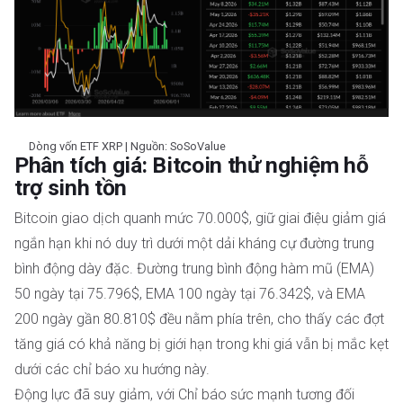
Dòng vốn ETF XRP | Nguồn: SoSoValue
Phân tích giá: Bitcoin thử nghiệm hỗ
trợ sinh tồn
Bitcoin giao dịch quanh mức 70.000$, giữ giai điệu giảm giá
ngắn hạn khi nó duy trì dưới một dải kháng cự đường trung
bình động dày đặc. Đường trung bình động hàm mũ (EMA)
50 ngày tại 75.796$, EMA 100 ngày tại 76.342$, và EMA
200 ngày gần 80.810$ đều nằm phía trên, cho thấy các đợt
tăng giá có khả năng bị giới hạn trong khi giá vẫn bị mắc kẹt
dưới các chỉ báo xu hướng này.
Động lực đã suy giảm, với Chỉ báo sức mạnh tương đối