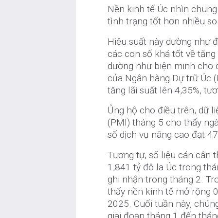
Nền kinh tế Úc nhìn chung 
tình trạng tốt hơn nhiều s
Hiệu suất này dường như đ
các con số khá tốt về tăng
dường như biện minh cho q
của Ngân hàng Dự trữ Úc (R
tăng lãi suất lên 4,35%, tư
Ủng hộ cho điều trên, dữ l
(PMI) tháng 5 cho thấy ngà
số dịch vụ nâng cao đạt 47,
Tương tự, số liệu cán cân
1,841 tỷ đô la Úc trong thá
ghi nhận trong tháng 2. T
thấy nền kinh tế mở rộng 
2025. Cuối tuần này, chúng
giai đoạn tháng 1 đến thán