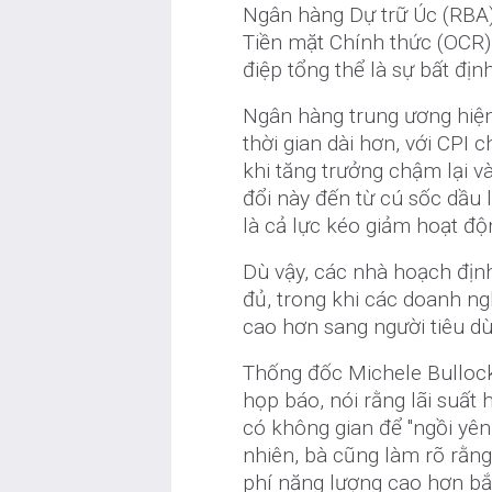
Ngân hàng Dự trữ Úc (RBA)
Tiền mặt Chính thức (OCR)
điệp tổng thể là sự bất địn
Ngân hàng trung ương hiện
thời gian dài hơn, với CPI
khi tăng trưởng chậm lại v
đổi này đến từ cú sốc dầu
là cả lực kéo giảm hoạt độ
Dù vậy, các nhà hoạch địn
đủ, trong khi các doanh n
cao hơn sang người tiêu d
Thống đốc Michele Bullock
họp báo, nói rằng lãi suất
có không gian để "ngồi yên 
nhiên, bà cũng làm rõ rằng
phí năng lượng cao hơn bắ