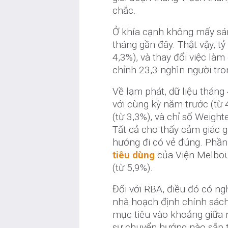
chắc.
Ở khía cạnh không mấy sáng
tháng gần đây. Thật vậy, tỷ
4,3%), và thay đổi việc là
chỉnh 23,3 nghìn người tro
Về lạm phát, dữ liệu tháng 
với cùng kỳ năm trước (từ
(từ 3,3%), và chỉ số Weigh
Tất cả cho thấy cảm giác 
hướng đi có vẻ đúng. Phầ
tiêu dùng
của Viện Melbou
(từ 5,9%).
Đối với RBA, điều đó có ng
nhà hoạch định chính sách t
mục tiêu vào khoảng giữa n
sự chuyển hướng nào sắp t