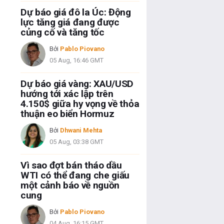
Dự báo giá đô la Úc: Động
lực tăng giá đang được
củng cố và tăng tốc
Bởi
Pablo Piovano
05 Aug, 16:46 GMT
Dự báo giá vàng: XAU/USD
hướng tới xác lập trên
4.150$ giữa hy vọng về thỏa
thuận eo biển Hormuz
Bởi
Dhwani Mehta
05 Aug, 03:38 GMT
Vì sao đợt bán tháo dầu
WTI có thể đang che giấu
một cảnh báo về nguồn
cung
Bởi
Pablo Piovano
04 Aug, 16:15 GMT