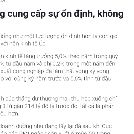
g cung cấp sự ổn định, không
iống như một lực lượng ổn định hơn là cơn gió
với nền kinh tế Úc.
n kinh tế tăng trưởng 5,0% theo năm trong quý
,9% từ đầu năm và chỉ 0,2% trong một năm đến
 xuất công nghiệp đã làm thất vọng kỳ vọng
so với cùng kỳ năm trước và 5,6% tính từ đầu
h của thặng dư thương mại, thu hẹp xuống chỉ
 3 từ gần 214 tỷ đô la trước đó, tất cả là phản
yếu hơn.
doanh dường như đang lấy lại đà sau khi Cục
báo cáo PMI ngành sản xuất ở mức 50 trong