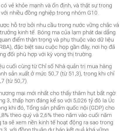
có vẻ khỏe mạnh và ổn định, và thật sự trong
o với nhiều đồng nghiệp trong nhóm G10.
ược hỗ trợ bởi nhu cầu trong nước vững chắc và
 trưởng kinh tế. Bóng ma của lạm phát dai dẳng
uan điểm thận trọng và phụ thuộc vào dữ liệu
BA), đặc biệt sau cuộc họp gần đây, nơi họ đã
ơng đối phù hợp với kỳ vọng thị trường.
iệu cuối cùng từ Chỉ số Nhà quản trị mua hàng
nh sản xuất ở mức 50,7 (từ 51,3), trong khi chỉ
7 (từ 50,7).
 thương mại mới nhất cho thấy thâm hụt bất ngờ
ng 3, thấp hơn đáng kể so với 5,026 tỷ đô la Úc
rong khi đó, Tổng sản phẩm quốc nội (GDP) cho
0,8% theo quý và 2,6% theo năm vào cuối năm
 ta sẽ xem nền kinh tế hoạt động ra sao trong
g 3, với đồng thuận dự báo kết quả khá vững