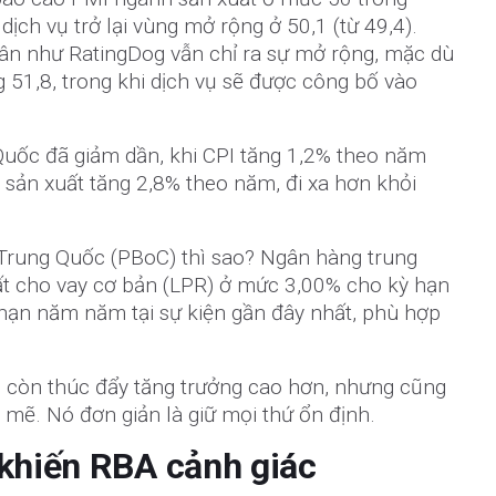
 dịch vụ trở lại vùng mở rộng ở 50,1 (từ 49,4).
hân như RatingDog vẫn chỉ ra sự mở rộng, mặc dù
 51,8, trong khi dịch vụ sẽ được công bố vào
Quốc đã giảm dần, khi CPI tăng 1,2% theo năm
á sản xuất tăng 2,8% theo năm, đi xa hơn khỏi
rung Quốc (PBoC) thì sao? Ngân hàng trung
ất cho vay cơ bản (LPR) ở mức 3,00% cho kỳ hạn
ạn năm năm tại sự kiện gần đây nhất, phù hợp
 còn thúc đẩy tăng trưởng cao hơn, nhưng cũng
ẽ. Nó đơn giản là giữ mọi thứ ổn định.
 khiến RBA cảnh giác