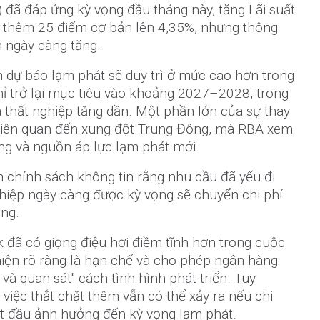
 đã đáp ứng kỳ vọng đầu tháng này, tăng Lãi suất
 thêm 25 điểm cơ bản lên 4,35%, nhưng thông
h ngày càng tăng.
 dự báo lạm phát sẽ duy trì ở mức cao hơn trong
 chỉ trở lại mục tiêu vào khoảng 2027–2028, trong
à thất nghiệp tăng dần. Một phần lớn của sự thay
 liên quan đến xung đột Trung Đông, mà RBA xem
ng và nguồn áp lực lạm phát mới.
h chính sách không tin rằng nhu cầu đã yếu đi
ghiệp ngày càng được kỳ vọng sẽ chuyển chi phí
ùng.
 đã có giọng điệu hơi điềm tĩnh hơn trong cuộc
 hiện rõ ràng là hạn chế và cho phép ngân hàng
và quan sát" cách tình hình phát triển. Tuy
 việc thắt chặt thêm vẫn có thể xảy ra nếu chi
t đầu ảnh hưởng đến kỳ vọng lạm phát.