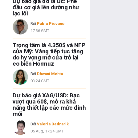
Dự báo giá đô la Úc: Phe
đầu cơ giá lên dường như
lạc lối
Bởi
Pablo Piovano
17:36 GMT
Trọng tâm là 4.350$ và NFP
của Mỹ: Vàng tiếp tục tăng
do hy vọng mở cửa trở lại
eo biển Hormuz
Bởi
Dhwani Mehta
03:24 GMT
Dự báo giá XAG/USD: Bạc
vượt qua 60$, mở ra khả
năng thiết lập các mức đỉnh
mới
Bởi
Valeria Bednarik
05 Aug, 17:24 GMT