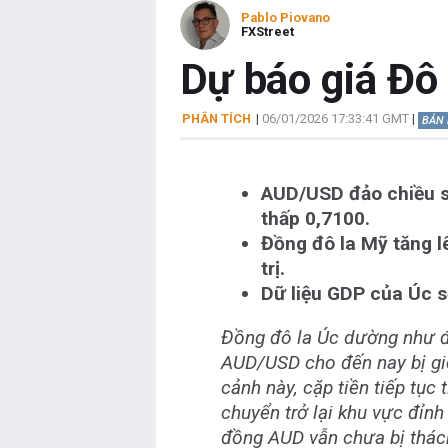
Pablo Piovano
FXStreet
Dự báo giá Đô 
PHÂN TÍCH
|
06/01/2026 17:33:41 GMT
|
BẢN 
AUD/USD đảo chiều sau
thấp 0,7100.
Đồng đô la Mỹ tăng l
trị.
Dữ liệu GDP của Úc sẽ
Đồng đô la Úc dường như đã
AUD/USD cho đến nay bị giớ
cảnh này, cặp tiền tiếp tụ
chuyển trở lại khu vực đỉnh
đồng AUD vẫn chưa bị thác