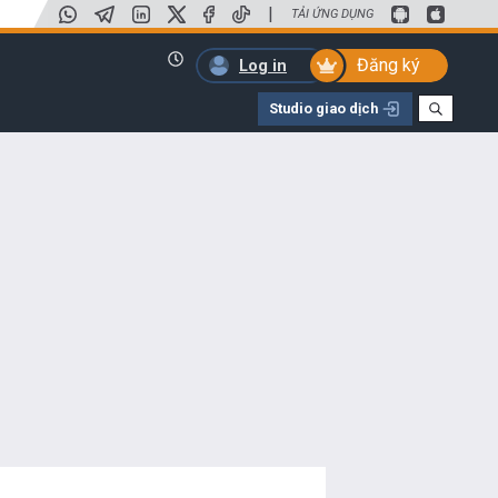
|
TẢI ỨNG DỤNG
Đăng ký
Log in
Studio giao dịch