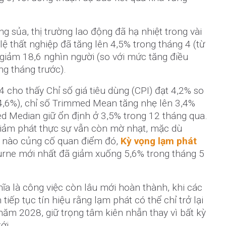
 sủa, thị trường lao động đã hạ nhiệt trong vài
 lệ thất nghiệp đã tăng lên 4,5% trong tháng 4 (từ
m giảm 18,6 nghìn người (so với mức tăng điều
ng tháng trước).
4 cho thấy Chỉ số giá tiêu dùng (CPI) đạt 4,2% so
 4,6%), chỉ số Trimmed Mean tăng nhẹ lên 3,4%
ted Median giữ ổn định ở 3,5% trong 12 tháng qua.
giảm phát thực sự vẫn còn mờ nhạt, mặc dù
n nào củng cố quan điểm đó,
Kỳ vọng lạm phát
rne mới nhất đã giảm xuống 5,6% trong tháng 5
hĩa là công việc còn lâu mới hoàn thành, khi các
iếp tục tín hiệu rằng lạm phát có thể chỉ trở lại
ăm 2028, giữ trọng tâm kiên nhẫn thay vì bất kỳ
ới.