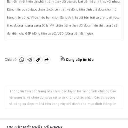
Bản đồ nhiệt hiển thị phần trăm thay đổi của các loại tiền tệ chính so với nhau.
Đồng tiền cơ sở được chọn từ cột bên trái, và đồng tiền định giá được chọn từ
hàng trên cùng. Ví dụ: nếu bạn chọn Bảng Anh từ cột bên trái và di chuyển dọc
theo đường ngang sang Đô la Mỹ, phần trăm thay đổi được hiển thị trong ô sẽ
đại diện cho GBP (đồng tiền cơ sở)/USD (đồng tiền định giá).
Cung cấp tin tức
Chia sẻ:
Chia
Chia
Sao
sẻ
sẻ
chép
vào
vào
vào
WhatsApp
Telegram
khay
Thông tin trên các trang này chứa các tuyên bố mang tính chất dự báo
nhớ
về tương lai và chứa đựng sự rủi ro và không chắc chắn. Các thị trường
tạm
và công cụ được mô tả trên trang này chỉ dành cho mục đích thông tin
và không phải là các khuyến nghị về việc mua hoặc bán các tài sản này.
Bạn nên tự nghiên cứu kỹ lưỡng trước khi đưa ra bất kỳ quyết định đầu tư
nào. FXStreet không đảm bảo rằng thông tin này không có lỗi, sai sót
TIN TỨC MỚI NHẤT VỀ FOREX