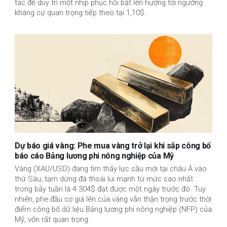
tác để duy trì một nhịp phục hồi bật lên hướng tới ngưỡng
kháng cự quan trọng tiếp theo tại 1,10$.
Dự báo giá vàng: Phe mua vàng trở lại khi sắp công bố
báo cáo Bảng lương phi nông nghiệp của Mỹ
Vàng (XAU/USD) đang tìm thấy lực cầu mới tại châu Á vào
thứ Sáu, tạm dừng đà thoái lui mạnh từ mức cao nhất
trong bảy tuần là 4.304$ đạt được một ngày trước đó. Tuy
nhiên, phe đầu cơ giá lên của vàng vẫn thận trọng trước thời
điểm công bố dữ liệu Bảng lương phi nông nghiệp (NFP) của
Mỹ, vốn rất quan trọng.