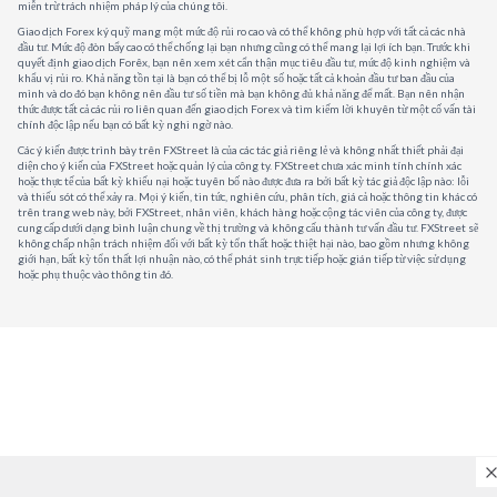
miễn trừ trách nhiệm pháp lý của chúng tôi.
Giao dịch Forex ký quỹ mang một mức độ rủi ro cao và có thể không phù hợp với tất cả các nhà
đầu tư. Mức độ đòn bẩy cao có thể chống lại bạn nhưng cũng có thể mang lại lợi ích bạn. Trước khi
quyết định giao dịch Forêx, bạn nên xem xét cẩn thận mục tiêu đầu tư, mức độ kinh nghiệm và
khẩu vị rủi ro. Khả năng tồn tại là bạn có thể bị lỗ một số hoặc tất cả khoản đầu tư ban đầu của
mình và do đó bạn không nên đầu tư số tiền mà bạn không đủ khả năng để mất. Bạn nên nhận
thức được tất cả các rủi ro liên quan đến giao dịch Forex và tìm kiếm lời khuyên từ một cố vấn tài
chính độc lập nếu bạn có bất kỳ nghi ngờ nào.
Các ý kiến được trình bày trên FXStreet là của các tác giả riêng lẻ và không nhất thiết phải đại
diện cho ý kiến của FXStreet hoặc quản lý của công ty. FXStreet chưa xác minh tính chính xác
hoặc thực tế của bất kỳ khiếu nại hoặc tuyên bố nào được đưa ra bởi bất kỳ tác giả độc lập nào: lỗi
và thiếu sót có thể xảy ra. Mọi ý kiến, tin tức, nghiên cứu, phân tích, giá cả hoặc thông tin khác có
trên trang web này, bởi FXStreet, nhân viên, khách hàng hoặc cộng tác viên của công ty, được
cung cấp dưới dạng bình luận chung về thị trường và không cấu thành tư vấn đầu tư. FXStreet sẽ
không chấp nhận trách nhiệm đối với bất kỳ tổn thất hoặc thiệt hại nào, bao gồm nhưng không
giới hạn, bất kỳ tổn thất lợi nhuận nào, có thể phát sinh trực tiếp hoặc gián tiếp từ việc sử dụng
hoặc phụ thuộc vào thông tin đó.