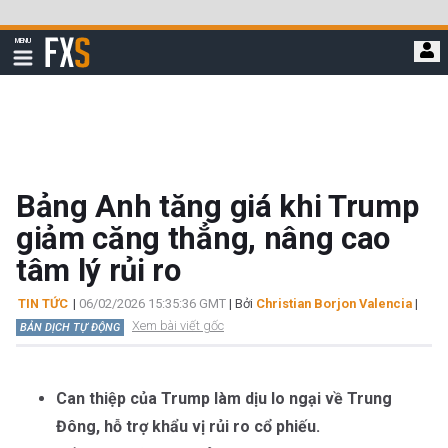
Bỏ
qua
FXStreet
MENU
để
Hiển
thị
đi
điều
hướng
đến
nội
dung
chính
Bảng Anh tăng giá khi Trump
giảm căng thẳng, nâng cao
tâm lý rủi ro
TIN TỨC
|
06/02/2026 15:35:36 GMT
| Bởi
Christian Borjon Valencia
|
Xem bài viết gốc
BẢN DỊCH TỰ ĐỘNG
Can thiệp của Trump làm dịu lo ngại về Trung
Đông, hỗ trợ khẩu vị rủi ro cổ phiếu.