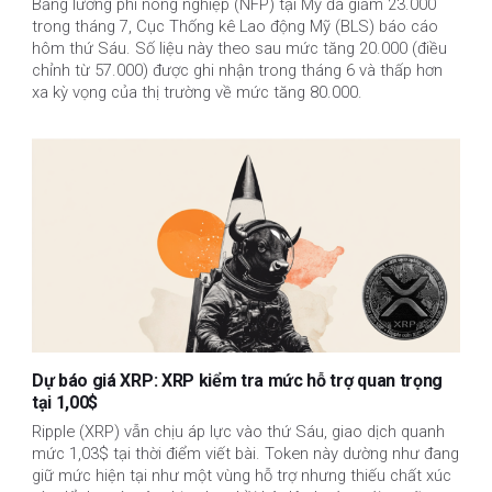
Bảng lương phi nông nghiệp (NFP) tại Mỹ đã giảm 23.000
trong tháng 7, Cục Thống kê Lao động Mỹ (BLS) báo cáo
hôm thứ Sáu. Số liệu này theo sau mức tăng 20.000 (điều
chỉnh từ 57.000) được ghi nhận trong tháng 6 và thấp hơn
xa kỳ vọng của thị trường về mức tăng 80.000.
Dự báo giá XRP: XRP kiểm tra mức hỗ trợ quan trọng
tại 1,00$
Ripple (XRP) vẫn chịu áp lực vào thứ Sáu, giao dịch quanh
mức 1,03$ tại thời điểm viết bài. Token này dường như đang
giữ mức hiện tại như một vùng hỗ trợ nhưng thiếu chất xúc