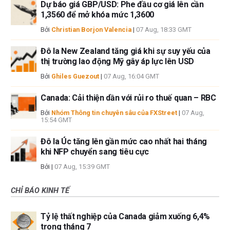
Dự báo giá GBP/USD: Phe đầu cơ giá lên cần
1,3560 để mở khóa mức 1,3600
Bởi
Christian Borjon Valencia
|
07 Aug, 18:33 GMT
Đô la New Zealand tăng giá khi sự suy yếu của
thị trường lao động Mỹ gây áp lực lên USD
Bởi
Ghiles Guezout
|
07 Aug, 16:04 GMT
Canada: Cải thiện dần với rủi ro thuế quan – RBC
Bởi
Nhóm Thông tin chuyên sâu của FXStreet
|
07 Aug,
15:54 GMT
Đô la Úc tăng lên gần mức cao nhất hai tháng
khi NFP chuyển sang tiêu cực
Bởi
|
07 Aug, 15:39 GMT
CHỈ BÁO KINH TẾ
Tỷ lệ thất nghiệp của Canada giảm xuống 6,4%
trong tháng 7