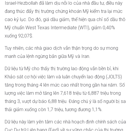
Israel-Hezbollah đã làm dịu nỗi lo của nhà đầu tư, điều này
đang thúc đẩy thị trường chứng khoán Mỹ kiểm tra lại mức
cao kỷ lục. Do đó, giá dầu giảm, thể hiện qua chỉ số dầu thô
Mỹ chuẩn West Texas Intermediate (WTI), giảm 0,40%
xuống 92,07$.
Tuy nhiên, các nhà giao dịch vẫn thận trọng do sự mong
manh của lệnh ngừng bắn giữa Mỹ và Iran.
Dữ liệu từ Mỹ cho thấy thị trường lao động vẫn bền bỉ, khi
Khảo sát cơ hội việc làm và luân chuyển lao động (JOLTS)
tăng trong tháng 4 lên mức cao nhất trong gần hai năm. Số
lượng việc làm mở tăng lên 7,618 triệu từ 6,887 triệu trong
tháng 3, vượt dự báo 6,88 triệu. Đáng chú ý là số người bị sa
thải giảm xuống còn 1,7 triệu, tương đương 1,1%.
Dữ liệu này làm yên tâm các nhà hoạch định chính sách của
Cục Dự trữ Liên bang (Fed) về sự vững chắc của thị trường