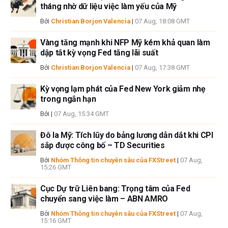
tháng nhờ dữ liệu việc làm yếu của Mỹ
Tác giả và FXStreet không phải là các cố vấn đầu tư đã đăng ký và không
có nội dung nào trong bài viết này nhằm mục đích tư vấn đầu tư.
Bởi
Christian Borjon Valencia
|
07 Aug, 18:08 GMT
Vàng tăng mạnh khi NFP Mỹ kém khả quan làm
dập tắt kỳ vọng Fed tăng lãi suất
Bởi
Christian Borjon Valencia
|
07 Aug, 17:38 GMT
Kỳ vọng lạm phát của Fed New York giảm nhẹ
trong ngắn hạn
Bởi
|
07 Aug, 15:34 GMT
Đô la Mỹ: Tích lũy do bảng lương dẫn dắt khi CPI
sắp được công bố – TD Securities
Bởi
Nhóm Thông tin chuyên sâu của FXStreet
|
07 Aug,
15:26 GMT
Cục Dự trữ Liên bang: Trọng tâm của Fed
chuyển sang việc làm – ABN AMRO
Bởi
Nhóm Thông tin chuyên sâu của FXStreet
|
07 Aug,
15:16 GMT