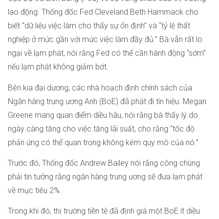
lao động. Thống đốc Fed Cleveland Beth Hammack cho
biết “dữ liệu việc làm cho thấy sự ổn định” và “tỷ lệ thất
nghiệp ở mức gần với mức việc làm đầy đủ.” Bà vẫn rất lo
ngại về lạm phát, nói rằng Fed có thể cần hành động “sớm”
nếu lạm phát không giảm bớt.
Bên kia đại dương, các nhà hoạch định chính sách của
Ngân hàng trung ương Anh (BoE) đã phát đi tín hiệu. Megan
Greene mang quan điểm diều hâu, nói rằng bà thấy lý do
ngày càng tăng cho việc tăng lãi suất, cho rằng “tốc độ
phản ứng có thể quan trọng không kém quy mô của nó.”
Trước đó, Thống đốc Andrew Bailey nói rằng công chúng
phải tin tưởng rằng ngân hàng trung ương sẽ đưa lạm phát
về mục tiêu 2%.
Trong khi đó, thị trường tiền tệ đã định giá một BoE ít diều