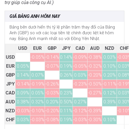
trợ giúp của công cụ AI.)
GIÁ BẢNG ANH HÔM NAY
Bảng bên dưới hiển thị tỷ lệ phần trăm thay đổi của Bảng
Anh (GBP) so với các loại tiền tệ chính được liệt kê hôm
nay. Bảng Anh mạnh nhất so với Đồng Yên Nhật.
USD
EUR
GBP
JPY
CAD
AUD
NZD
CHF
USD
-0.05%
-0.14%
0.14%
-0.09%
-0.38%
0.03%
-0.03
EUR
0.05%
-0.07%
0.19%
-0.05%
-0.32%
0.10%
0.03
GBP
0.14%
0.07%
0.26%
0.03%
-0.20%
0.20%
0.08
JPY
-0.14%
-0.19%
-0.26%
-0.23%
-0.50%
-0.11%
-0.19
CAD
0.09%
0.05%
-0.03%
0.23%
-0.27%
0.12%
0.03
AUD
0.38%
0.32%
0.20%
0.50%
0.27%
0.39%
0.30
NZD
-0.03%
-0.10%
-0.20%
0.11%
-0.12%
-0.39%
-0.10
CHF
0.03%
-0.03%
-0.08%
0.19%
-0.03%
-0.30%
0.10%