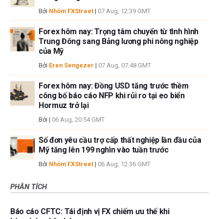
Bởi
Nhóm FXStreet
|
07 Aug, 12:39 GMT
Forex hôm nay: Trọng tâm chuyển từ tình hình
Trung Đông sang Bảng lương phi nông nghiệp
của Mỹ
Bởi
Eren Sengezer
|
07 Aug, 07:48 GMT
Forex hôm nay: Đồng USD tăng trước thềm
công bố báo cáo NFP khi rủi ro tại eo biển
Hormuz trở lại
Bởi
|
06 Aug, 20:54 GMT
Số đơn yêu cầu trợ cấp thất nghiệp lần đầu của
Mỹ tăng lên 199 nghìn vào tuần trước
Bởi
Nhóm FXStreet
|
06 Aug, 12:36 GMT
PHÂN TÍCH
Báo cáo CFTC: Tái định vị FX chiếm ưu thế khi