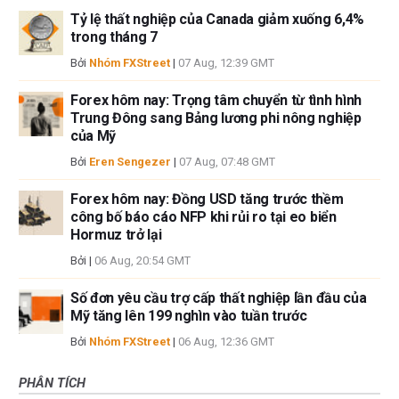
Tỷ lệ thất nghiệp của Canada giảm xuống 6,4%
trong tháng 7
Bởi
Nhóm FXStreet
|
07 Aug, 12:39 GMT
Forex hôm nay: Trọng tâm chuyển từ tình hình
Trung Đông sang Bảng lương phi nông nghiệp
của Mỹ
Bởi
Eren Sengezer
|
07 Aug, 07:48 GMT
Forex hôm nay: Đồng USD tăng trước thềm
công bố báo cáo NFP khi rủi ro tại eo biển
Hormuz trở lại
Bởi
|
06 Aug, 20:54 GMT
Số đơn yêu cầu trợ cấp thất nghiệp lần đầu của
Mỹ tăng lên 199 nghìn vào tuần trước
Bởi
Nhóm FXStreet
|
06 Aug, 12:36 GMT
PHÂN TÍCH