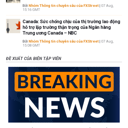
Bởi
Nhóm Thông tin chuyên sâu của FXStreet
|
07 Aug,
15:16 GMT
Canada: Sức chống chịu của thị trường lao động
hỗ trợ lập trường thận trọng của Ngân hàng
Trung ương Canada – NBC
Bởi
Nhóm Thông tin chuyên sâu của FXStreet
|
07 Aug,
15:08 GMT
ĐỀ XUẤT CỦA BIÊN TẬP VIÊN