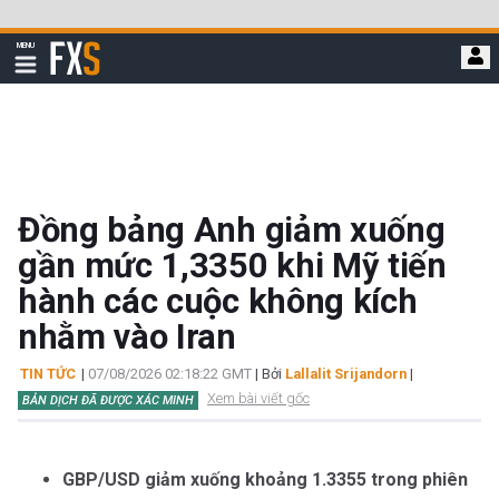
Bỏ
qua
FXStreet
MENU
để
Hiển
thị
đi
điều
hướng
đến
nội
dung
chính
Đồng bảng Anh giảm xuống
gần mức 1,3350 khi Mỹ tiến
hành các cuộc không kích
nhằm vào Iran
TIN TỨC
|
07/08/2026 02:18:22 GMT
| Bởi
Lallalit Srijandorn
|
Xem bài viết gốc
BẢN DỊCH ĐÃ ĐƯỢC XÁC MINH
GBP/USD giảm xuống khoảng 1.3355 trong phiên