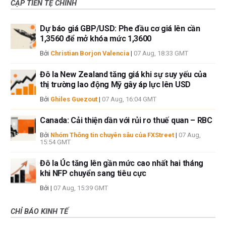
CẶP TIỀN TỆ CHÍNH
Dự báo giá GBP/USD: Phe đầu cơ giá lên cần
1,3560 để mở khóa mức 1,3600
Bởi
Christian Borjon Valencia
|
07 Aug, 18:33 GMT
Đô la New Zealand tăng giá khi sự suy yếu của
thị trường lao động Mỹ gây áp lực lên USD
Bởi
Ghiles Guezout
|
07 Aug, 16:04 GMT
Canada: Cải thiện dần với rủi ro thuế quan – RBC
Bởi
Nhóm Thông tin chuyên sâu của FXStreet
|
07 Aug,
15:54 GMT
Đô la Úc tăng lên gần mức cao nhất hai tháng
khi NFP chuyển sang tiêu cực
Bởi
|
07 Aug, 15:39 GMT
CHỈ BÁO KINH TẾ