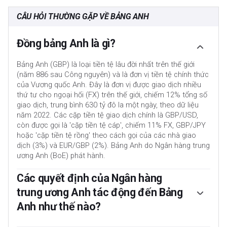
CÂU HỎI THƯỜNG GẶP VỀ BẢNG ANH
Đồng bảng Anh là gì?
Bảng Anh (GBP) là loại tiền tệ lâu đời nhất trên thế giới
(năm 886 sau Công nguyên) và là đơn vị tiền tệ chính thức
của Vương quốc Anh. Đây là đơn vị được giao dịch nhiều
thứ tư cho ngoại hối (FX) trên thế giới, chiếm 12% tổng số
giao dịch, trung bình 630 tỷ đô la một ngày, theo dữ liệu
năm 2022. Các cặp tiền tệ giao dịch chính là GBP/USD,
còn được gọi là 'cặp tiền tệ cáp', chiếm 11% FX, GBP/JPY
hoặc 'cặp tiền tệ rồng' theo cách gọi của các nhà giao
dịch (3%) và EUR/GBP (2%). Bảng Anh do Ngân hàng trung
ương Anh (BoE) phát hành.
Các quyết định của Ngân hàng
trung ương Anh tác động đến Bảng
Anh như thế nào?
Yếu tố quan trọng nhất ảnh hưởng đến giá trị của Bảng