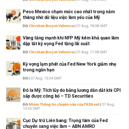
thông tin này và việc hiển thị hoặc sử dụng thông tin này. Ngoại trừ các
Peso Mexico chạm mức cao nhất trong năm
lỗi và thiếu sót.
tháng nhờ dữ liệu việc làm yếu của Mỹ
Tác giả và FXStreet không phải là các cố vấn đầu tư đã đăng ký và không
có nội dung nào trong bài viết này nhằm mục đích tư vấn đầu tư.
Bởi
Christian Borjon Valencia
|
07 Aug, 18:08 GMT
Vàng tăng mạnh khi NFP Mỹ kém khả quan làm
dập tắt kỳ vọng Fed tăng lãi suất
Bởi
Christian Borjon Valencia
|
07 Aug, 17:38 GMT
Kỳ vọng lạm phát của Fed New York giảm nhẹ
trong ngắn hạn
Bởi
|
07 Aug, 15:34 GMT
Đô la Mỹ: Tích lũy do bảng lương dẫn dắt khi CPI
sắp được công bố – TD Securities
Bởi
Nhóm Thông tin chuyên sâu của FXStreet
|
07 Aug,
15:26 GMT
Cục Dự trữ Liên bang: Trọng tâm của Fed
chuyển sang việc làm – ABN AMRO