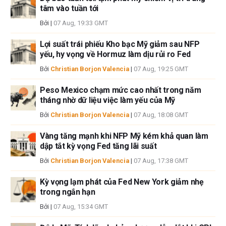
cập trong bài viết này và không có quan hệ kinh doanh với bất kỳ công ty
tâm vào tuần tới
nào được đề cập. Tác giả không nhận được tiền công cho việc viết bài
Bởi
|
07 Aug, 19:33 GMT
này, ngoài từ FXStreet.
FXStreet và tác giả không cung cấp các đề xuất được cá nhân hóa. Tác
Lợi suất trái phiếu Kho bạc Mỹ giảm sau NFP
giả không cam đoan về tính chính xác, đầy đủ hoặc phù hợp của thông
yếu, hy vọng về Hormuz làm dịu rủi ro Fed
tin này. FXStreet và tác giả sẽ không chịu trách nhiệm về bất kỳ sai sót,
Bởi
Christian Borjon Valencia
|
07 Aug, 19:25 GMT
thiếu sót hoặc bất kỳ tổn thất, thương tích hoặc thiệt hại nào phát sinh từ
thông tin này và việc hiển thị hoặc sử dụng thông tin này. Ngoại trừ các
Peso Mexico chạm mức cao nhất trong năm
lỗi và thiếu sót.
tháng nhờ dữ liệu việc làm yếu của Mỹ
Tác giả và FXStreet không phải là các cố vấn đầu tư đã đăng ký và không
có nội dung nào trong bài viết này nhằm mục đích tư vấn đầu tư.
Bởi
Christian Borjon Valencia
|
07 Aug, 18:08 GMT
Vàng tăng mạnh khi NFP Mỹ kém khả quan làm
dập tắt kỳ vọng Fed tăng lãi suất
Bởi
Christian Borjon Valencia
|
07 Aug, 17:38 GMT
Kỳ vọng lạm phát của Fed New York giảm nhẹ
trong ngắn hạn
Bởi
|
07 Aug, 15:34 GMT