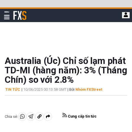
Bỏ
qua
FXStreet
MENU
để
Hiển
thị
đi
điều
hướng
đến
nội
dung
chính
Australia (Úc) Chỉ số lạm phát
TD-MI (hàng năm): 3% (Tháng
Chín) so với 2.8%
TIN TỨC
|
10/06/2025 00:13:58 GMT
| Bởi
Nhóm FXStreet
Cung cấp tin tức
Chia sẻ:
Chia
Chia
Sao
sẻ
sẻ
chép