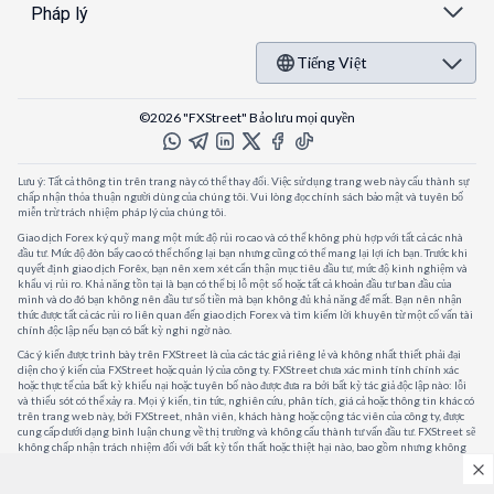
Pháp lý
Tiếng Việt
©2026 "FXStreet" Bảo lưu mọi quyền
Lưu ý: Tất cả thông tin trên trang này có thể thay đổi. Việc sử dụng trang web này cấu thành sự
chấp nhận thỏa thuận người dùng của chúng tôi. Vui lòng đọc chính sách bảo mật và tuyên bố
miễn trừ trách nhiệm pháp lý của chúng tôi.
Giao dịch Forex ký quỹ mang một mức độ rủi ro cao và có thể không phù hợp với tất cả các nhà
đầu tư. Mức độ đòn bẩy cao có thể chống lại bạn nhưng cũng có thể mang lại lợi ích bạn. Trước khi
quyết định giao dịch Forêx, bạn nên xem xét cẩn thận mục tiêu đầu tư, mức độ kinh nghiệm và
khẩu vị rủi ro. Khả năng tồn tại là bạn có thể bị lỗ một số hoặc tất cả khoản đầu tư ban đầu của
mình và do đó bạn không nên đầu tư số tiền mà bạn không đủ khả năng để mất. Bạn nên nhận
thức được tất cả các rủi ro liên quan đến giao dịch Forex và tìm kiếm lời khuyên từ một cố vấn tài
chính độc lập nếu bạn có bất kỳ nghi ngờ nào.
Các ý kiến được trình bày trên FXStreet là của các tác giả riêng lẻ và không nhất thiết phải đại
diện cho ý kiến của FXStreet hoặc quản lý của công ty. FXStreet chưa xác minh tính chính xác
hoặc thực tế của bất kỳ khiếu nại hoặc tuyên bố nào được đưa ra bởi bất kỳ tác giả độc lập nào: lỗi
và thiếu sót có thể xảy ra. Mọi ý kiến, tin tức, nghiên cứu, phân tích, giá cả hoặc thông tin khác có
trên trang web này, bởi FXStreet, nhân viên, khách hàng hoặc cộng tác viên của công ty, được
cung cấp dưới dạng bình luận chung về thị trường và không cấu thành tư vấn đầu tư. FXStreet sẽ
không chấp nhận trách nhiệm đối với bất kỳ tổn thất hoặc thiệt hại nào, bao gồm nhưng không
giới hạn, bất kỳ tổn thất lợi nhuận nào, có thể phát sinh trực tiếp hoặc gián tiếp từ việc sử dụng
hoặc phụ thuộc vào thông tin đó.