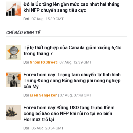
Đô la Úc tăng lên gần mức cao nhất hai tháng
khi NFP chuyển sang tiêu cực
Bởi
|
07 Aug, 15:39 GMT
CHỈ BÁO KINH TẾ
Tỷ lệ thất nghiệp của Canada giảm xuống 6,4%
trong tháng 7
Bởi
Nhóm FXStreet
|
07 Aug, 12:39 GMT
Forex hôm nay: Trọng tâm chuyển từ tình hình
Trung Đông sang Bảng lương phi nông nghiệp
của Mỹ
Bởi
Eren Sengezer
|
07 Aug, 07:48 GMT
Forex hôm nay: Đồng USD tăng trước thềm
công bố báo cáo NFP khi rủi ro tại eo biển
Hormuz trở lại
Bởi
|
06 Aug, 20:54 GMT