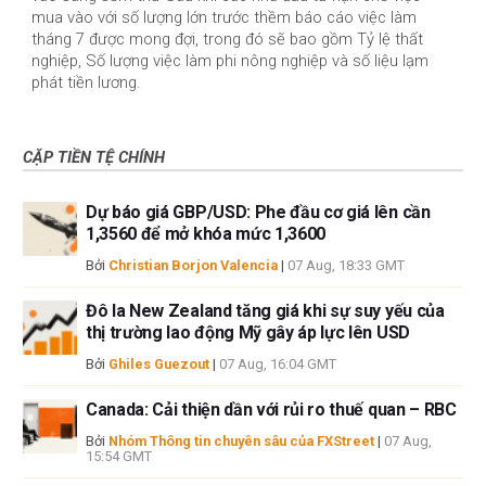
mua vào với số lượng lớn trước thềm báo cáo việc làm
tháng 7 được mong đợi, trong đó sẽ bao gồm Tỷ lệ thất
nghiệp, Số lượng việc làm phi nông nghiệp và số liệu lạm
phát tiền lương.
CẶP TIỀN TỆ CHÍNH
Dự báo giá GBP/USD: Phe đầu cơ giá lên cần
1,3560 để mở khóa mức 1,3600
Bởi
Christian Borjon Valencia
|
07 Aug, 18:33 GMT
Đô la New Zealand tăng giá khi sự suy yếu của
thị trường lao động Mỹ gây áp lực lên USD
Bởi
Ghiles Guezout
|
07 Aug, 16:04 GMT
Canada: Cải thiện dần với rủi ro thuế quan – RBC
Bởi
Nhóm Thông tin chuyên sâu của FXStreet
|
07 Aug,
15:54 GMT