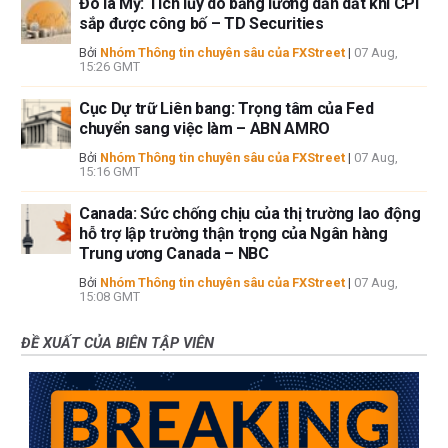
Đô la Mỹ: Tích lũy do bảng lương dẫn dắt khi CPI
sắp được công bố – TD Securities
Bởi
Nhóm Thông tin chuyên sâu của FXStreet
|
07 Aug,
15:26 GMT
Cục Dự trữ Liên bang: Trọng tâm của Fed
chuyển sang việc làm – ABN AMRO
Bởi
Nhóm Thông tin chuyên sâu của FXStreet
|
07 Aug,
15:16 GMT
Canada: Sức chống chịu của thị trường lao động
hỗ trợ lập trường thận trọng của Ngân hàng
Trung ương Canada – NBC
Bởi
Nhóm Thông tin chuyên sâu của FXStreet
|
07 Aug,
15:08 GMT
ĐỀ XUẤT CỦA BIÊN TẬP VIÊN