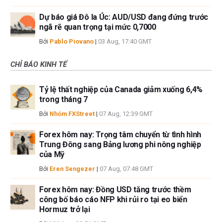
Dự báo giá Đô la Úc: AUD/USD đang đứng trước
ngã rẽ quan trọng tại mức 0,7000
Bởi
Pablo Piovano
|
03 Aug, 17:40 GMT
CHỈ BÁO KINH TẾ
Tỷ lệ thất nghiệp của Canada giảm xuống 6,4%
trong tháng 7
Bởi
Nhóm FXStreet
|
07 Aug, 12:39 GMT
Forex hôm nay: Trọng tâm chuyển từ tình hình
Trung Đông sang Bảng lương phi nông nghiệp
của Mỹ
Bởi
Eren Sengezer
|
07 Aug, 07:48 GMT
Forex hôm nay: Đồng USD tăng trước thềm
công bố báo cáo NFP khi rủi ro tại eo biển
Hormuz trở lại