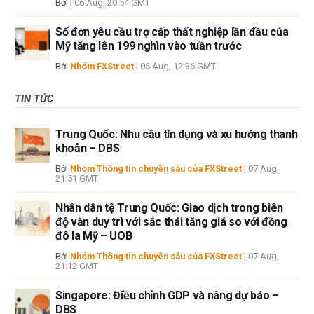
Bởi
|
06 Aug, 20:54 GMT
Số đơn yêu cầu trợ cấp thất nghiệp lần đầu của
Mỹ tăng lên 199 nghìn vào tuần trước
Bởi
Nhóm FXStreet
|
06 Aug, 12:36 GMT
TIN TỨC
Trung Quốc: Nhu cầu tín dụng và xu hướng thanh
khoản – DBS
Bởi
Nhóm Thông tin chuyên sâu của FXStreet
|
07 Aug,
21:51 GMT
Nhân dân tệ Trung Quốc: Giao dịch trong biên
độ vẫn duy trì với sắc thái tăng giá so với đồng
đô la Mỹ – UOB
Bởi
Nhóm Thông tin chuyên sâu của FXStreet
|
07 Aug,
21:12 GMT
Singapore: Điều chỉnh GDP và nâng dự báo –
DBS