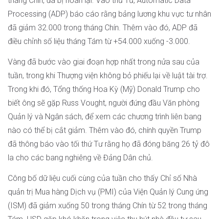
tháng Chín, đã bị hoãn lại. Vào thứ Tư, Automatic Data
Processing (ADP) báo cáo rằng bảng lương khu vực tư nhân
đã giảm 32.000 trong tháng Chín. Thêm vào đó, ADP đã
điều chỉnh số liệu tháng Tám từ +54.000 xuống -3.000.
Vàng đã bước vào giai đoạn hợp nhất trong nửa sau của
tuần, trong khi Thượng viện không bỏ phiếu lại về luật tài trợ.
Trong khi đó, Tổng thống Hoa Kỳ (Mỹ) Donald Trump cho
biết ông sẽ gặp Russ Vought, người đứng đầu Văn phòng
Quản lý và Ngân sách, để xem các chương trình liên bang
nào có thể bị cắt giảm. Thêm vào đó, chính quyền Trump
đã thông báo vào tối thứ Tư rằng họ đã đóng băng 26 tỷ đô
la cho các bang nghiêng về Đảng Dân chủ.
Công bố dữ liệu cuối cùng của tuần cho thấy Chỉ số Nhà
quản trị Mua hàng Dịch vụ (PMI) của Viện Quản lý Cung ứng
(ISM) đã giảm xuống 50 trong tháng Chín từ 52 trong tháng