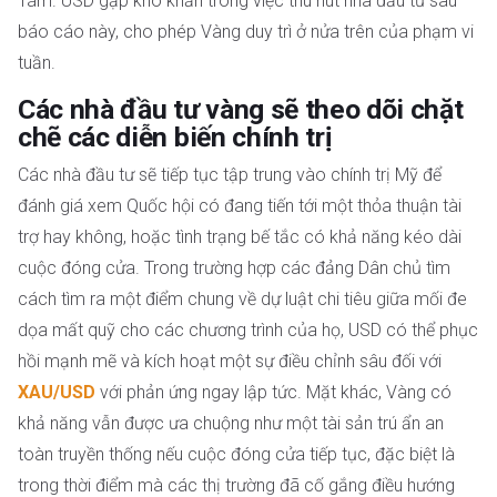
Tám. USD gặp khó khăn trong việc thu hút nhà đầu tư sau
báo cáo này, cho phép Vàng duy trì ở nửa trên của phạm vi
tuần.
Các nhà đầu tư vàng sẽ theo dõi chặt
chẽ các diễn biến chính trị
Các nhà đầu tư sẽ tiếp tục tập trung vào chính trị Mỹ để
đánh giá xem Quốc hội có đang tiến tới một thỏa thuận tài
trợ hay không, hoặc tình trạng bế tắc có khả năng kéo dài
cuộc đóng cửa. Trong trường hợp các đảng Dân chủ tìm
cách tìm ra một điểm chung về dự luật chi tiêu giữa mối đe
dọa mất quỹ cho các chương trình của họ, USD có thể phục
hồi mạnh mẽ và kích hoạt một sự điều chỉnh sâu đối với
XAU/USD
với phản ứng ngay lập tức. Mặt khác, Vàng có
khả năng vẫn được ưa chuộng như một tài sản trú ẩn an
toàn truyền thống nếu cuộc đóng cửa tiếp tục, đặc biệt là
trong thời điểm mà các thị trường đã cố gắng điều hướng