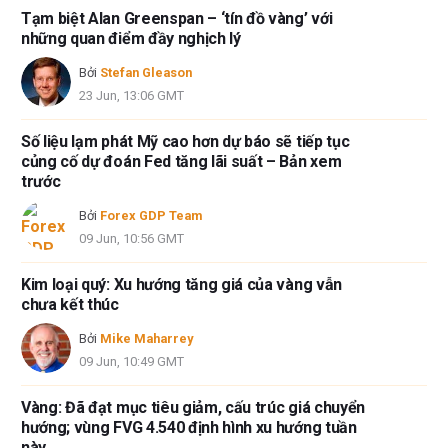
Tạm biệt Alan Greenspan – ‘tín đồ vàng’ với
FXStreet và tác giả không cung cấp các đề xuất được cá nhân hóa. Tác
những quan điểm đầy nghịch lý
giả không cam đoan về tính chính xác, đầy đủ hoặc phù hợp của thông
tin này. FXStreet và tác giả sẽ không chịu trách nhiệm về bất kỳ sai sót,
Bởi
Stefan Gleason
thiếu sót hoặc bất kỳ tổn thất, thương tích hoặc thiệt hại nào phát sinh từ
23 Jun, 13:06 GMT
thông tin này và việc hiển thị hoặc sử dụng thông tin này. Ngoại trừ các
lỗi và thiếu sót.
Số liệu lạm phát Mỹ cao hơn dự báo sẽ tiếp tục
Tác giả và FXStreet không phải là các cố vấn đầu tư đã đăng ký và không
củng cố dự đoán Fed tăng lãi suất – Bản xem
có nội dung nào trong bài viết này nhằm mục đích tư vấn đầu tư.
trước
Bởi
Forex GDP Team
09 Jun, 10:56 GMT
Kim loại quý: Xu hướng tăng giá của vàng vẫn
chưa kết thúc
Bởi
Mike Maharrey
09 Jun, 10:49 GMT
Vàng: Đã đạt mục tiêu giảm, cấu trúc giá chuyển
hướng; vùng FVG 4.540 định hình xu hướng tuần
này