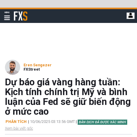
Bỏ
qua
FXStreet
MENU
để
Hiển
thị
đi
điều
hướng
đến
nội
dung
chính
Eren Sengezer
FXStreet
Dự báo giá vàng hàng tuần:
Kịch tính chính trị Mỹ và bình
luận của Fed sẽ giữ biến động
ở mức cao
PHÂN TÍCH
|
10/06/2025 03:13:56 GMT
|
BẢN DỊCH ĐÃ ĐƯỢC XÁC MINH
Xem bài viết gốc