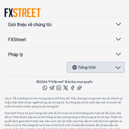
Giới thiệu về chúng tôi
FXStreet
Pháp lý
Tiếng Việt
©2026 "FXStreet" Bảo lưu mọi quyền
Lưu ý: Tất cả thông tin trên trang này có thể thay đổi. Việc sử dụng trang web này cấu thành sự
chấp nhận thỏa thuận người dùng của chúng tôi. Vui lòng đọc chính sách bảo mật và tuyên bố
miễn trừ trách nhiệm pháp lý của chúng tôi.
Giao dịch Forex ký quỹ mang một mức độ rủi ro cao và có thể không phù hợp với tất cả các nhà
đầu tư. Mức độ đòn bẩy cao có thể chống lại bạn nhưng cũng có thể mang lại lợi ích bạn. Trước khi
quyết định giao dịch Forêx, bạn nên xem xét cẩn thận mục tiêu đầu tư, mức độ kinh nghiệm và
khẩu vị rủi ro. Khả năng tồn tại là bạn có thể bị lỗ một số hoặc tất cả khoản đầu tư ban đầu của