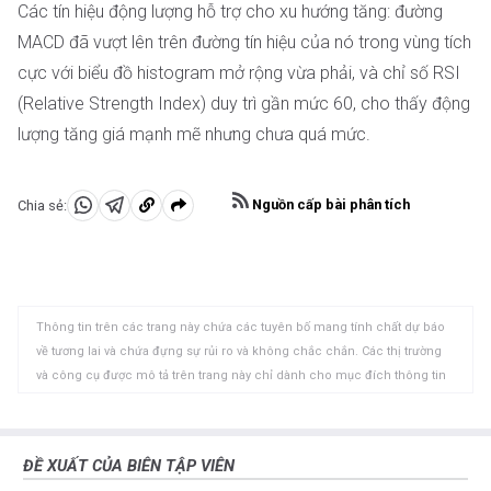
Các tín hiệu động lượng hỗ trợ cho xu hướng tăng: đường
MACD đã vượt lên trên đường tín hiệu của nó trong vùng tích
cực với biểu đồ histogram mở rộng vừa phải, và chỉ số RSI
(Relative Strength Index) duy trì gần mức 60, cho thấy động
lượng tăng giá mạnh mẽ nhưng chưa quá mức.
Nguồn cấp bài phân tích
Chia sẻ:
Chia
Chia
Sao
sẻ
sẻ
chép
vào
vào
vào
WhatsApp
Telegram
khay
Thông tin trên các trang này chứa các tuyên bố mang tính chất dự báo
nhớ
về tương lai và chứa đựng sự rủi ro và không chắc chắn. Các thị trường
tạm
và công cụ được mô tả trên trang này chỉ dành cho mục đích thông tin
và không phải là các khuyến nghị về việc mua hoặc bán các tài sản này.
Bạn nên tự nghiên cứu kỹ lưỡng trước khi đưa ra bất kỳ quyết định đầu tư
nào. FXStreet không đảm bảo rằng thông tin này không có lỗi, sai sót
ĐỀ XUẤT CỦA BIÊN TẬP VIÊN
hoặc sai sót trọng yếu. FXStreet cũng không đảm bảo rằng thông tin này