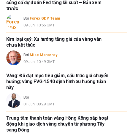
củng cố dự đoán Fed tăng lãi suất – Bản xem
có nội dung nào trong bài viết này nhằm mục đích tư vấn đầu tư.
trước
Bởi
Forex GDP Team
09 Jun, 10:56 GMT
Kim loại quý: Xu hướng tăng giá của vàng vẫn
chưa kết thúc
Bởi
Mike Maharrey
09 Jun, 10:49 GMT
Vàng: Đã đạt mục tiêu giảm, cấu trúc giá chuyển
hướng; vùng FVG 4.540 định hình xu hướng tuần
này
Bởi
01 Jun, 08:29 GMT
Trung tâm thanh toán vàng Hồng Kông sắp hoạt
động khi giao dịch vàng chuyển từ phương Tây
sang Đông