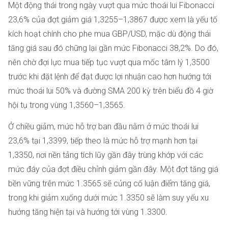
Một động thái trong ngày vượt qua mức thoái lui Fibonacci
23,6% của đợt giảm giá 1,3255–1,3867 được xem là yếu tố
kích hoạt chính cho phe mua GBP/USD, mặc dù động thái
tăng giá sau đó chững lại gần mức Fibonacci 38,2%. Do đó,
nên chờ đợi lực mua tiếp tục vượt qua mốc tâm lý 1,3500
trước khi đặt lệnh để đạt được lợi nhuận cao hơn hướng tới
mức thoái lui 50% và đường SMA 200 kỳ trên biểu đồ 4 giờ
hội tụ trong vùng 1,3560–1,3565.
Ở chiều giảm, mức hỗ trợ ban đầu nằm ở mức thoái lui
23,6% tại 1,3399, tiếp theo là mức hỗ trợ mạnh hơn tại
1,3350, nơi nền tảng tích lũy gần đây trùng khớp với các
mức đáy của đợt điều chỉnh giảm gần đây. Một đợt tăng giá
bền vững trên mức 1.3565 sẽ củng cố luận điểm tăng giá,
trong khi giảm xuống dưới mức 1.3350 sẽ làm suy yếu xu
hướng tăng hiện tại và hướng tới vùng 1.3300.