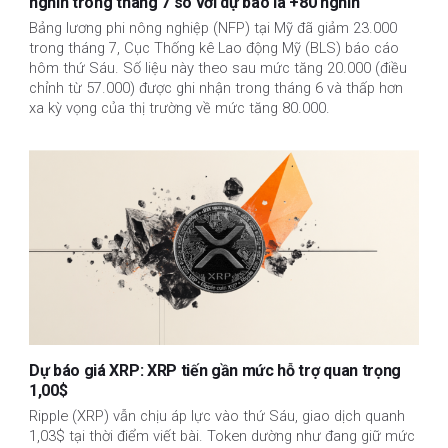
nghìn trong tháng 7 so với dự báo là +80 nghìn
Bảng lương phi nông nghiệp (NFP) tại Mỹ đã giảm 23.000
trong tháng 7, Cục Thống kê Lao động Mỹ (BLS) báo cáo
hôm thứ Sáu. Số liệu này theo sau mức tăng 20.000 (điều
chỉnh từ 57.000) được ghi nhận trong tháng 6 và thấp hơn
xa kỳ vọng của thị trường về mức tăng 80.000.
Dự báo giá XRP: XRP tiến gần mức hỗ trợ quan trọng
1,00$
Ripple (XRP) vẫn chịu áp lực vào thứ Sáu, giao dịch quanh
1,03$ tại thời điểm viết bài. Token dường như đang giữ mức