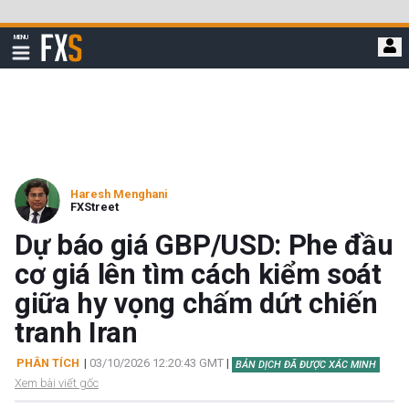
Bỏ
qua
FXStreet
MENU
để
Hiển
thị
đi
điều
hướng
đến
nội
dung
chính
Haresh Menghani
FXStreet
Dự báo giá GBP/USD: Phe đầu
cơ giá lên tìm cách kiểm soát
giữa hy vọng chấm dứt chiến
tranh Iran
PHÂN TÍCH
|
03/10/2026 12:20:43 GMT
|
BẢN DỊCH ĐÃ ĐƯỢC XÁC MINH
Xem bài viết gốc