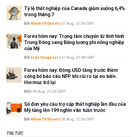
Tỷ lệ thất nghiệp của Canada giảm xuống 6,4%
trong tháng 7
Bởi
Nhóm FXStreet
|
07 Aug, 12:39 GMT
Forex hôm nay: Trọng tâm chuyển từ tình hình
Trung Đông sang Bảng lương phi nông nghiệp
của Mỹ
Bởi
Eren Sengezer
|
07 Aug, 07:48 GMT
Forex hôm nay: Đồng USD tăng trước thềm
công bố báo cáo NFP khi rủi ro tại eo biển
Hormuz trở lại
Bởi
|
06 Aug, 20:54 GMT
Số đơn yêu cầu trợ cấp thất nghiệp lần đầu của
Mỹ tăng lên 199 nghìn vào tuần trước
Bởi
Nhóm FXStreet
|
06 Aug, 12:36 GMT
TIN TỨC