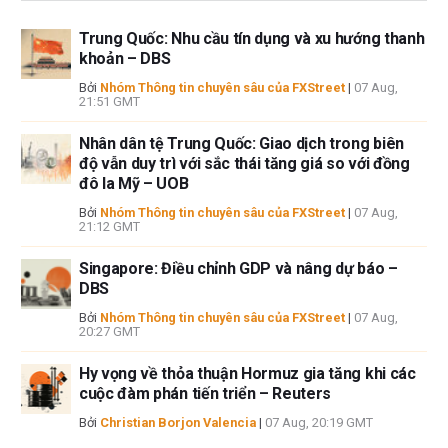
Trung Quốc: Nhu cầu tín dụng và xu hướng thanh
khoản – DBS
Bởi
Nhóm Thông tin chuyên sâu của FXStreet
|
07 Aug,
21:51 GMT
Nhân dân tệ Trung Quốc: Giao dịch trong biên
độ vẫn duy trì với sắc thái tăng giá so với đồng
đô la Mỹ – UOB
Bởi
Nhóm Thông tin chuyên sâu của FXStreet
|
07 Aug,
21:12 GMT
Singapore: Điều chỉnh GDP và nâng dự báo –
DBS
Bởi
Nhóm Thông tin chuyên sâu của FXStreet
|
07 Aug,
20:27 GMT
Hy vọng về thỏa thuận Hormuz gia tăng khi các
cuộc đàm phán tiến triển – Reuters
Bởi
Christian Borjon Valencia
|
07 Aug, 20:19 GMT