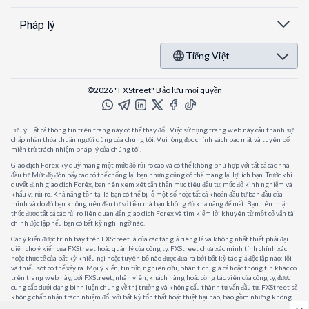
Pháp lý
Tiếng Việt
©2026 "FXStreet" Bảo lưu mọi quyền
Lưu ý: Tất cả thông tin trên trang này có thể thay đổi. Việc sử dụng trang web này cấu thành sự
chấp nhận thỏa thuận người dùng của chúng tôi. Vui lòng đọc chính sách bảo mật và tuyên bố
miễn trừ trách nhiệm pháp lý của chúng tôi.
Giao dịch Forex ký quỹ mang một mức độ rủi ro cao và có thể không phù hợp với tất cả các nhà
đầu tư. Mức độ đòn bẩy cao có thể chống lại bạn nhưng cũng có thể mang lại lợi ích bạn. Trước khi
quyết định giao dịch Forêx, bạn nên xem xét cẩn thận mục tiêu đầu tư, mức độ kinh nghiệm và
khẩu vị rủi ro. Khả năng tồn tại là bạn có thể bị lỗ một số hoặc tất cả khoản đầu tư ban đầu của
mình và do đó bạn không nên đầu tư số tiền mà bạn không đủ khả năng để mất. Bạn nên nhận
thức được tất cả các rủi ro liên quan đến giao dịch Forex và tìm kiếm lời khuyên từ một cố vấn tài
chính độc lập nếu bạn có bất kỳ nghi ngờ nào.
Các ý kiến được trình bày trên FXStreet là của các tác giả riêng lẻ và không nhất thiết phải đại
diện cho ý kiến của FXStreet hoặc quản lý của công ty. FXStreet chưa xác minh tính chính xác
hoặc thực tế của bất kỳ khiếu nại hoặc tuyên bố nào được đưa ra bởi bất kỳ tác giả độc lập nào: lỗi
và thiếu sót có thể xảy ra. Mọi ý kiến, tin tức, nghiên cứu, phân tích, giá cả hoặc thông tin khác có
trên trang web này, bởi FXStreet, nhân viên, khách hàng hoặc cộng tác viên của công ty, được
cung cấp dưới dạng bình luận chung về thị trường và không cấu thành tư vấn đầu tư. FXStreet sẽ
không chấp nhận trách nhiệm đối với bất kỳ tổn thất hoặc thiệt hại nào, bao gồm nhưng không
giới hạn, bất kỳ tổn thất lợi nhuận nào, có thể phát sinh trực tiếp hoặc gián tiếp từ việc sử dụng