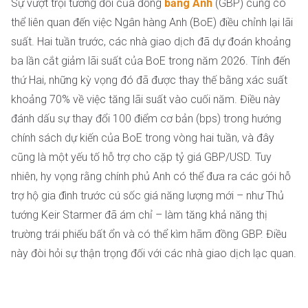
Sự vượt trội tương đối của đồng
bảng Anh
(GBP) cũng có
thể liên quan đến việc Ngân hàng Anh (BoE) điều chỉnh lại lãi
suất. Hai tuần trước, các nhà giao dịch đã dự đoán khoảng
ba lần cắt giảm lãi suất của BoE trong năm 2026. Tính đến
thứ Hai, những kỳ vọng đó đã được thay thế bằng xác suất
khoảng 70% về việc tăng lãi suất vào cuối năm. Điều này
đánh dấu sự thay đổi 100 điểm cơ bản (bps) trong hướng
chính sách dự kiến ​​của BoE trong vòng hai tuần, và đây
cũng là một yếu tố hỗ trợ cho cặp tỷ giá GBP/USD. Tuy
nhiên, hy vọng rằng chính phủ Anh có thể đưa ra các gói hỗ
trợ hộ gia đình trước cú sốc giá năng lượng mới – như Thủ
tướng Keir Starmer đã ám chỉ – làm tăng khả năng thị
trường trái phiếu bất ổn và có thể kìm hãm đồng GBP. Điều
này đòi hỏi sự thận trọng đối với các nhà giao dịch lạc quan.