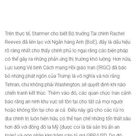
Trên thực tế, Starmer cho biết Bộ trưởng Tài chính Rachel
Reeves đã liên lạc với Ngân hàng Anh (BoE), đây là dấu hiệu
rõ ràng nhất cho thấy chính phủ lo ngại rằng các biện pháp
có thể gây ra những phản ứng thị trường khó lường. Hơn nữa,
Lực lượng Vệ binh Cách mạng Hồi giáo Iran (IRGC) đã bác
bỏ những phát ngôn của Trump là vô nghĩa và nói rằng
Tehran, chứ không phải Washington, sẽ quyết định khi nào
chiến tranh kết thúc. Thêm vào đó, các quan chức Iran cảnh
báo rằng an ninh khu vực sẽ tồn tại cho tất cả mọi người
hoặc không tồn tại cho ai cả. Điều này giữ cho các rủi ro
địa chính trị luôn hiện hữu, có thể hạn chế những tổn thất sâu
hơn đối với đồng đô la Mỹ (được coi là tài sản trú ẩn an
toàn) và góp phần kìm hãm cặp tỷ giá GBP/USD. Do đó,