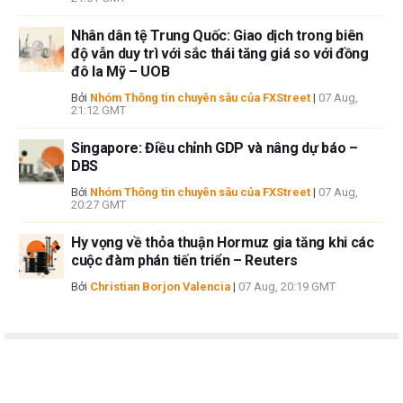
Nhân dân tệ Trung Quốc: Giao dịch trong biên
độ vẫn duy trì với sắc thái tăng giá so với đồng
đô la Mỹ – UOB
Bởi
Nhóm Thông tin chuyên sâu của FXStreet
|
07 Aug,
21:12 GMT
Singapore: Điều chỉnh GDP và nâng dự báo –
DBS
Bởi
Nhóm Thông tin chuyên sâu của FXStreet
|
07 Aug,
20:27 GMT
Hy vọng về thỏa thuận Hormuz gia tăng khi các
cuộc đàm phán tiến triển – Reuters
Bởi
Christian Borjon Valencia
|
07 Aug, 20:19 GMT