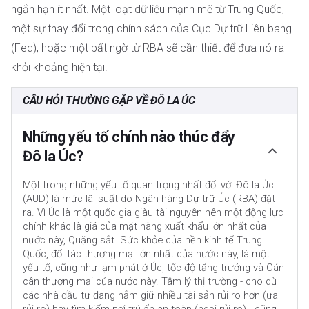
ngắn hạn ít nhất. Một loạt dữ liệu mạnh mẽ từ Trung Quốc,
một sự thay đổi trong chính sách của Cục Dự trữ Liên bang
(Fed), hoặc một bất ngờ từ RBA sẽ cần thiết để đưa nó ra
khỏi khoảng hiện tại.
CÂU HỎI THƯỜNG GẶP VỀ ĐÔ LA ÚC
Những yếu tố chính nào thúc đẩy
Đô la Úc?
Một trong những yếu tố quan trọng nhất đối với Đô la Úc
(AUD) là mức lãi suất do Ngân hàng Dự trữ Úc (RBA) đặt
ra. Vì Úc là một quốc gia giàu tài nguyên nên một động lực
chính khác là giá của mặt hàng xuất khẩu lớn nhất của
nước này, Quặng sắt. Sức khỏe của nền kinh tế Trung
Quốc, đối tác thương mại lớn nhất của nước này, là một
yếu tố, cũng như lạm phát ở Úc, tốc độ tăng trưởng và Cán
cân thương mại của nước này. Tâm lý thị trường - cho dù
các nhà đầu tư đang nắm giữ nhiều tài sản rủi ro hơn (ưa
rủi ro) hay tìm kiếm nơi trú ẩn an toàn (ngại rủi ro) - cũng