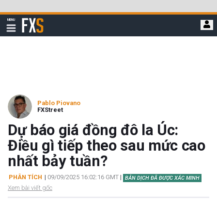
Bỏ
qua
FXStreet
MENU
để
Hiển
thị
đi
điều
hướng
đến
nội
dung
chính
Pablo Piovano
FXStreet
Dự báo giá đồng đô la Úc:
Điều gì tiếp theo sau mức cao
nhất bảy tuần?
PHÂN TÍCH
|
09/09/2025 16:02:16 GMT
|
BẢN DỊCH ĐÃ ĐƯỢC XÁC MINH
Xem bài viết gốc