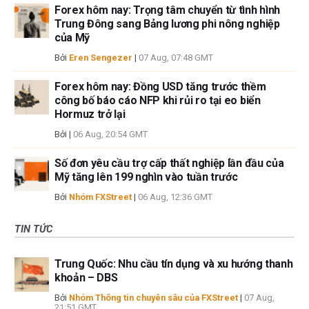
Forex hôm nay: Trọng tâm chuyển từ tình hình
Trung Đông sang Bảng lương phi nông nghiệp
của Mỹ
Bởi
Eren Sengezer
|
07 Aug, 07:48 GMT
Forex hôm nay: Đồng USD tăng trước thềm
công bố báo cáo NFP khi rủi ro tại eo biển
Hormuz trở lại
Bởi
|
06 Aug, 20:54 GMT
Số đơn yêu cầu trợ cấp thất nghiệp lần đầu của
Mỹ tăng lên 199 nghìn vào tuần trước
Bởi
Nhóm FXStreet
|
06 Aug, 12:36 GMT
TIN TỨC
Trung Quốc: Nhu cầu tín dụng và xu hướng thanh
khoản – DBS
Bởi
Nhóm Thông tin chuyên sâu của FXStreet
|
07 Aug,
21:51 GMT