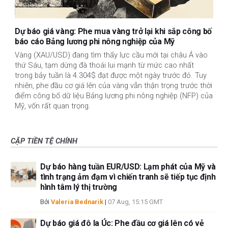
Dự báo giá vàng: Phe mua vàng trở lại khi sắp công bố
báo cáo Bảng lương phi nông nghiệp của Mỹ
Vàng (XAU/USD) đang tìm thấy lực cầu mới tại châu Á vào
thứ Sáu, tạm dừng đà thoái lui mạnh từ mức cao nhất
trong bảy tuần là 4.304$ đạt được một ngày trước đó. Tuy
nhiên, phe đầu cơ giá lên của vàng vẫn thận trọng trước thời
điểm công bố dữ liệu Bảng lương phi nông nghiệp (NFP) của
Mỹ, vốn rất quan trọng.
CẶP TIỀN TỆ CHÍNH
Dự báo hàng tuần EUR/USD: Lạm phát của Mỹ và
tình trạng ảm đạm vì chiến tranh sẽ tiếp tục định
hình tâm lý thị trường
Bởi
Valeria Bednarik
|
07 Aug, 15:15 GMT
Dự báo giá đô la Úc: Phe đầu cơ giá lên có vẻ