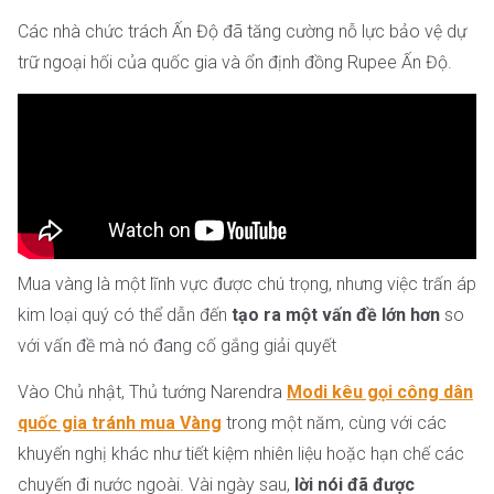
Các nhà chức trách Ấn Độ đã tăng cường nỗ lực bảo vệ dự
trữ ngoại hối của quốc gia và ổn định đồng Rupee Ấn Độ.
Mua vàng là một lĩnh vực được chú trọng, nhưng việc trấn áp
kim loại quý có thể dẫn đến
tạo ra một vấn đề lớn hơn
so
với vấn đề mà nó đang cố gắng giải quyết
Vào Chủ nhật, Thủ tướng Narendra
Modi kêu gọi công dân
quốc gia tránh mua Vàng
trong một năm, cùng với các
khuyến nghị khác như tiết kiệm nhiên liệu hoặc hạn chế các
chuyến đi nước ngoài. Vài ngày sau,
lời nói đã được