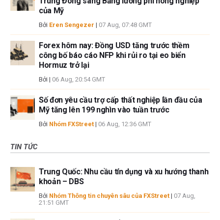
Trung Đông sang Bảng lương phi nông nghiệp
của Mỹ
Bởi
Eren Sengezer
|
07 Aug, 07:48 GMT
Forex hôm nay: Đồng USD tăng trước thềm
công bố báo cáo NFP khi rủi ro tại eo biển
Hormuz trở lại
Bởi
|
06 Aug, 20:54 GMT
Số đơn yêu cầu trợ cấp thất nghiệp lần đầu của
Mỹ tăng lên 199 nghìn vào tuần trước
Bởi
Nhóm FXStreet
|
06 Aug, 12:36 GMT
TIN TỨC
Trung Quốc: Nhu cầu tín dụng và xu hướng thanh
khoản – DBS
Bởi
Nhóm Thông tin chuyên sâu của FXStreet
|
07 Aug,
21:51 GMT