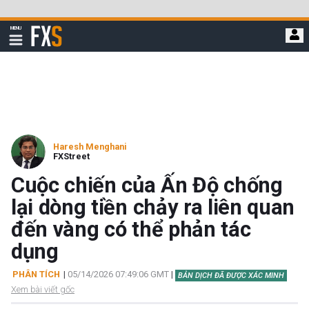
Bỏ
qua
FXStreet
MENU
để
Hiển
thị
đi
điều
hướng
đến
nội
dung
chính
Haresh Menghani
FXStreet
Cuộc chiến của Ấn Độ chống
lại dòng tiền chảy ra liên quan
đến vàng có thể phản tác
dụng
PHÂN TÍCH
|
05/14/2026 07:49:06 GMT
|
BẢN DỊCH ĐÃ ĐƯỢC XÁC MINH
Xem bài viết gốc