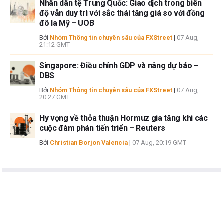
Nhân dân tệ Trung Quốc: Giao dịch trong biên
độ vẫn duy trì với sắc thái tăng giá so với đồng
đô la Mỹ – UOB
Bởi
Nhóm Thông tin chuyên sâu của FXStreet
|
07 Aug,
21:12 GMT
Singapore: Điều chỉnh GDP và nâng dự báo –
DBS
Bởi
Nhóm Thông tin chuyên sâu của FXStreet
|
07 Aug,
20:27 GMT
Hy vọng về thỏa thuận Hormuz gia tăng khi các
cuộc đàm phán tiến triển – Reuters
Bởi
Christian Borjon Valencia
|
07 Aug, 20:19 GMT