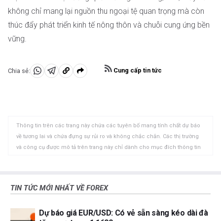
không chỉ mang lại nguồn thu ngoại tệ quan trọng mà còn
thúc đẩy phát triển kinh tế nông thôn và chuỗi cung ứng bền
vững.
Cung cấp tin tức
Chia sẻ:
Chia
Chia
Sao
sẻ
sẻ
chép
vào
vào
vào
WhatsApp
Telegram
khay
Thông tin trên các trang này chứa các tuyên bố mang tính chất dự báo
nhớ
về tương lai và chứa đựng sự rủi ro và không chắc chắn. Các thị trường
tạm
và công cụ được mô tả trên trang này chỉ dành cho mục đích thông tin
và không phải là các khuyến nghị về việc mua hoặc bán các tài sản này.
Bạn nên tự nghiên cứu kỹ lưỡng trước khi đưa ra bất kỳ quyết định đầu tư
nào. FXStreet không đảm bảo rằng thông tin này không có lỗi, sai sót
TIN TỨC MỚI NHẤT VỀ FOREX
hoặc sai sót trọng yếu. FXStreet cũng không đảm bảo rằng thông tin này
có tính chất kịp thời. Việc đầu tư vào các thị trường mở chứa đựng nhiều
Dự báo giá EUR/USD: Có vẻ sẵn sàng kéo dài đà
rủi ro, bao gồm việc mất tất cả hoặc một phần khoản đầu tư của bạn