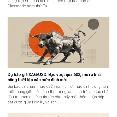
về sự kiệt sức của bên bán, theo một báo cáo của
Glassnode hôm thứ Tư.
Dự báo giá XAG/USD: Bạc vượt qua 60$, mở ra khả
năng thiết lập các mức đỉnh mới
Giá bạc đã chạm mức 63$ vào thứ Tư, mức đỉnh trong hơn
một tháng giữa bối cảnh thị trường lạc quan trở lại. Các nhà
đầu tư hoan nghênh tin tức cho thấy một thỏa thuận sắp
đạt được giữa Hoa Kỳ và Iran.