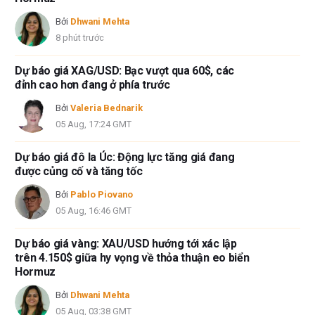
Bởi
Dhwani Mehta
8 phút trước
Dự báo giá XAG/USD: Bạc vượt qua 60$, các
đỉnh cao hơn đang ở phía trước
Bởi
Valeria Bednarik
05 Aug, 17:24 GMT
Dự báo giá đô la Úc: Động lực tăng giá đang
được củng cố và tăng tốc
Bởi
Pablo Piovano
05 Aug, 16:46 GMT
Dự báo giá vàng: XAU/USD hướng tới xác lập
trên 4.150$ giữa hy vọng về thỏa thuận eo biển
Hormuz
Bởi
Dhwani Mehta
05 Aug, 03:38 GMT