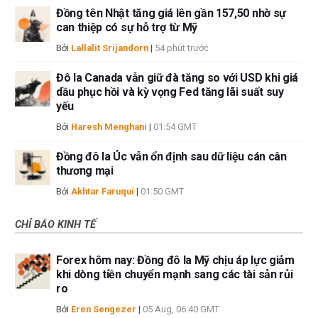
Đồng tên Nhật tăng giá lên gần 157,50 nhờ sự
can thiệp có sự hỗ trợ từ Mỹ
Bởi
Lallalit Srijandorn
|
54 phút trước
Đô la Canada vẫn giữ đà tăng so với USD khi giá
dầu phục hồi và kỳ vọng Fed tăng lãi suất suy
yếu
Bởi
Haresh Menghani
|
01:54 GMT
Đồng đô la Úc vẫn ổn định sau dữ liệu cán cân
thương mại
Bởi
Akhtar Faruqui
|
01:50 GMT
CHỈ BÁO KINH TẾ
Forex hôm nay: Đồng đô la Mỹ chịu áp lực giảm
khi dòng tiền chuyển mạnh sang các tài sản rủi
ro
Bởi
Eren Sengezer
|
05 Aug, 06:40 GMT