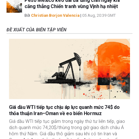
Peso Mexico kéo dài đà tăng chín ngày khi
căng thẳng Chiến tranh vùng Vịnh hạ nhiệt
Bởi
Christian Borjon Valencia
|
05 Aug, 20:39 GMT
ĐỀ XUẤT CỦA BIÊN TẬP VIÊN
Giá dầu WTI tiếp tục chịu áp lực quanh mức 74$ do
thỏa thuận Iran–Oman về eo biển Hormuz
Giá dầu WTI tiếp tục giảm trong ngày thứ tư liên tiếp, giao
dịch quanh mức 74,20$/thùng trong giờ giao dịch châu Á
hôm thứ Năm. Giá dầu thô giảm sau khi có tin Iran và