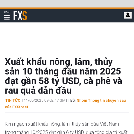
Bỏ
qua
FXStreet
MENU
để
Hiển
thị
đi
điều
hướng
đến
nội
dung
chính
Xuất khẩu nông, lâm, thủy
sản 10 tháng đầu năm 2025
đạt gần 58 tỷ USD, cà phê và
rau quả dẫn đầu
TIN TỨC
|
11/05/2025 09:02:47 GMT
| Bởi
Nhóm Thông tin chuyên sâu
của FXStreet
Kim ngạch xuất khẩu nông, lâm, thủy sản của Việt Nam
trong tháng 10/2025 đạt gần 6 tỷ USD, đưa tổng giá trị xuất