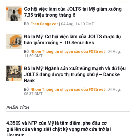
Cơ hội việc làm của JOLTS tại Mỹ giảm xuống
7,35 triệu trong tháng 6
Bởi
Eren Sengezer
|
04 Aug, 14:10 GMT
Đô la Mỹ: Cơ hội việc làm của JOLTS được dự
báo giảm xuống – TD Securities
Bởi
Nhóm Thông tin chuyên sâu của FXStreet
|
04 Aug,
11:50 GMT
Đô la Mỹ: Ngành sản xuất vững mạnh và dữ liệu
JOLTS đang được thị trường chú ý – Danske
Bank
Bởi
Nhóm Thông tin chuyên sâu của FXStreet
|
04 Aug,
08:37 GMT
PHÂN TÍCH
4.350$ và NFP của Mỹ là tâm điểm: phe đầu cơ
giá lên của vàng siết chặt kỳ vọng mở cửa trở lại
Hormuz