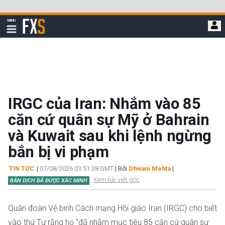
Bỏ
qua
FXStreet
MENU
để
Hiển
thị
đi
điều
hướng
đến
nội
dung
chính
IRGC của Iran: Nhắm vào 85
căn cứ quân sự Mỹ ở Bahrain
và Kuwait sau khi lệnh ngừng
bắn bị vi phạm
TIN TỨC
|
07/08/2026 03:51:28 GMT
| Bởi
Dhwani Mehta
|
Xem bài viết gốc
BẢN DỊCH ĐÃ ĐƯỢC XÁC MINH
Quân đoàn Vệ binh Cách mạng Hồi giáo Iran (IRGC) cho biết
vào thứ Tư rằng họ "đã nhắm mục tiêu 85 căn cứ quân sự