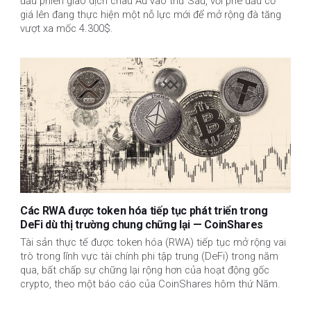
đầu phiên giao dịch châu Âu vào thứ Sáu, với phe đầu cơ
giá lên đang thực hiện một nỗ lực mới để mở rộng đà tăng
vượt xa mốc 4.300$.
Các RWA được token hóa tiếp tục phát triển trong
DeFi dù thị trường chung chững lại — CoinShares
Tài sản thực tế được token hóa (RWA) tiếp tục mở rộng vai
trò trong lĩnh vực tài chính phi tập trung (DeFi) trong năm
qua, bất chấp sự chững lại rộng hơn của hoạt động gốc
crypto, theo một báo cáo của CoinShares hôm thứ Năm.