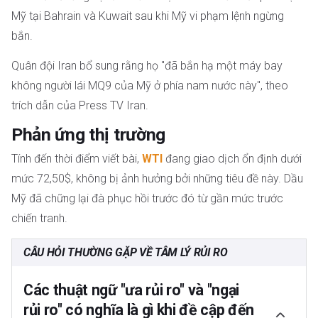
Mỹ tại Bahrain và Kuwait sau khi Mỹ vi phạm lệnh ngừng
bắn.
Quân đội Iran bổ sung rằng họ "đã bắn hạ một máy bay
không người lái MQ9 của Mỹ ở phía nam nước này", theo
trích dẫn của Press TV Iran.
Phản ứng thị trường
Tính đến thời điểm viết bài,
WTI
đang giao dịch ổn định dưới
mức 72,50$, không bị ảnh hưởng bởi những tiêu đề này. Dầu
Mỹ đã chững lại đà phục hồi trước đó từ gần mức trước
chiến tranh.
CÂU HỎI THƯỜNG GẶP VỀ TÂM LÝ RỦI RO
Các thuật ngữ "ưa rủi ro" và "ngại
rủi ro" có nghĩa là gì khi đề cập đến