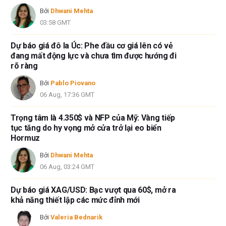
Bởi
Dhwani Mehta
03:58 GMT
Dự báo giá đô la Úc: Phe đầu cơ giá lên có vẻ
đang mất động lực và chưa tìm được hướng đi
rõ ràng
Bởi
Pablo Piovano
06 Aug, 17:36 GMT
Trọng tâm là 4.350$ và NFP của Mỹ: Vàng tiếp
tục tăng do hy vọng mở cửa trở lại eo biển
Hormuz
Bởi
Dhwani Mehta
06 Aug, 03:24 GMT
Dự báo giá XAG/USD: Bạc vượt qua 60$, mở ra
khả năng thiết lập các mức đỉnh mới
Bởi
Valeria Bednarik