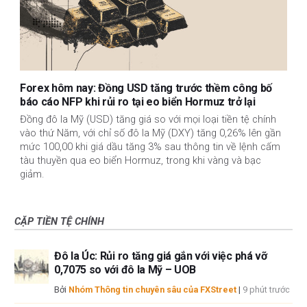
Forex hôm nay: Đồng USD tăng trước thềm công bố
báo cáo NFP khi rủi ro tại eo biển Hormuz trở lại
Đồng đô la Mỹ (USD) tăng giá so với mọi loại tiền tệ chính
vào thứ Năm, với chỉ số đô la Mỹ (DXY) tăng 0,26% lên gần
mức 100,00 khi giá dầu tăng 3% sau thông tin về lệnh cấm
tàu ​​thuyền qua eo biển Hormuz, trong khi vàng và bạc
giảm.
CẶP TIỀN TỆ CHÍNH
Đô la Úc: Rủi ro tăng giá gắn với việc phá vỡ
0,7075 so với đô la Mỹ – UOB
Bởi
Nhóm Thông tin chuyên sâu của FXStreet
|
9 phút trước