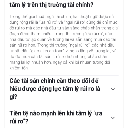
tâm lý trên thị trường tài chính?
Trong thế giới thuật ngữ tài chính, hai thuật ngữ được sử
dụng rộng rãi là “ưa rủi ro” và “ngại rủi ro” dùng để chỉ mức
độ rủi ro mà các nhà đầu tư sẵn sàng chấp nhận trong giai
đoạn được tham chiếu. Trong thị trường “ưa rủi ro”, các
nhà đầu tư lạc quan về tương lai và sẵn sàng mua các tài
sản rủi ro hơn. Trong thị trường “ngại rủi ro”, các nhà đầu
tư bắt đầu “giao dịch an toàn” vì họ lo lắng về tương lai, và
do đó mua các tài sản ít rủi ro hơn nhưng chắc chắn
mang lại lợi nhuận hơn, ngay cả khi lợi nhuận tương đối
khiêm tốn.
Các tài sản chính cần theo dõi để
hiểu được động lực tâm lý rủi ro là
gì?
Thông thường, trong giai đoạn “ưa rủi ro”, thị trường chứng
khoán sẽ tăng, hầu hết các mặt hàng – ngoại trừ Vàng –
Tiền tệ nào mạnh lên khi tâm lý "ưa
cũng sẽ tăng giá trị, vì chúng được hưởng lợi từ triển vọng
rủi ro"?
tăng trưởng tích cực. Tiền tệ của các quốc gia là nước