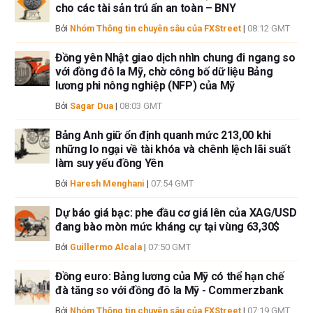
cho các tài sản trú ẩn an toàn – BNY
có nội dung nào trong bài viết này nhằm mục đích tư vấn đầu tư.
Bởi
Nhóm Thông tin chuyên sâu của FXStreet
|
08:12 GMT
Đồng yên Nhật giao dịch nhìn chung đi ngang so
với đồng đô la Mỹ, chờ công bố dữ liệu Bảng
lương phi nông nghiệp (NFP) của Mỹ
Bởi
Sagar Dua
|
08:03 GMT
Bảng Anh giữ ổn định quanh mức 213,00 khi
những lo ngại về tài khóa và chênh lệch lãi suất
làm suy yếu đồng Yên
Bởi
Haresh Menghani
|
07:54 GMT
Dự báo giá bạc: phe đầu cơ giá lên của XAG/USD
đang bào mòn mức kháng cự tại vùng 63,30$
Bởi
Guillermo Alcala
|
07:50 GMT
Đồng euro: Bảng lương của Mỹ có thể hạn chế
đà tăng so với đồng đô la Mỹ - Commerzbank
Bởi
Nhóm Thông tin chuyên sâu của FXStreet
|
07:19 GMT