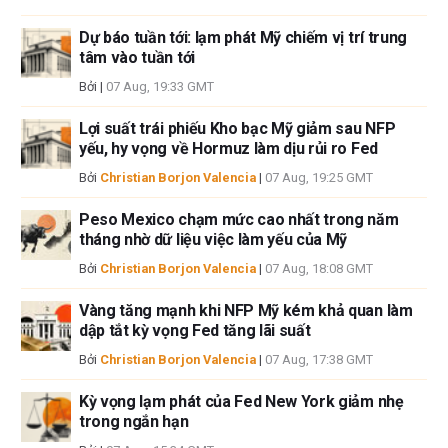
Nếu không được đề cập rõ ràng trong nội dung bài viết, tại thời điểm viết
bài, tác giả không nắm giữ vị thế nào đối với bất kỳ cổ phiếu nào được đề
Dự báo tuần tới: lạm phát Mỹ chiếm vị trí trung
cập trong bài viết này và không có quan hệ kinh doanh với bất kỳ công ty
tâm vào tuần tới
nào được đề cập. Tác giả không nhận được tiền công cho việc viết bài
Bởi
|
07 Aug, 19:33 GMT
này, ngoài từ FXStreet.
FXStreet và tác giả không cung cấp các đề xuất được cá nhân hóa. Tác
Lợi suất trái phiếu Kho bạc Mỹ giảm sau NFP
giả không cam đoan về tính chính xác, đầy đủ hoặc phù hợp của thông
yếu, hy vọng về Hormuz làm dịu rủi ro Fed
tin này. FXStreet và tác giả sẽ không chịu trách nhiệm về bất kỳ sai sót,
Bởi
Christian Borjon Valencia
|
07 Aug, 19:25 GMT
thiếu sót hoặc bất kỳ tổn thất, thương tích hoặc thiệt hại nào phát sinh từ
thông tin này và việc hiển thị hoặc sử dụng thông tin này. Ngoại trừ các
Peso Mexico chạm mức cao nhất trong năm
lỗi và thiếu sót.
tháng nhờ dữ liệu việc làm yếu của Mỹ
Tác giả và FXStreet không phải là các cố vấn đầu tư đã đăng ký và không
có nội dung nào trong bài viết này nhằm mục đích tư vấn đầu tư.
Bởi
Christian Borjon Valencia
|
07 Aug, 18:08 GMT
Vàng tăng mạnh khi NFP Mỹ kém khả quan làm
dập tắt kỳ vọng Fed tăng lãi suất
Bởi
Christian Borjon Valencia
|
07 Aug, 17:38 GMT
Kỳ vọng lạm phát của Fed New York giảm nhẹ
trong ngắn hạn