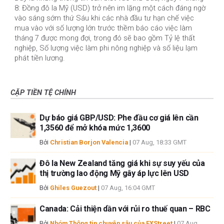
8: Đồng đô la Mỹ (USD) trở nên im lặng một cách đáng ngờ
vào sáng sớm thứ Sáu khi các nhà đầu tư hạn chế việc
mua vào với số lượng lớn trước thềm báo cáo việc làm
tháng 7 được mong đợi, trong đó sẽ bao gồm Tỷ lệ thất
nghiệp, Số lượng việc làm phi nông nghiệp và số liệu lạm
phát tiền lương.
CẶP TIỀN TỆ CHÍNH
Dự báo giá GBP/USD: Phe đầu cơ giá lên cần
1,3560 để mở khóa mức 1,3600
Bởi
Christian Borjon Valencia
|
07 Aug, 18:33 GMT
Đô la New Zealand tăng giá khi sự suy yếu của
thị trường lao động Mỹ gây áp lực lên USD
Bởi
Ghiles Guezout
|
07 Aug, 16:04 GMT
Canada: Cải thiện dần với rủi ro thuế quan – RBC
Bởi
Nhóm Thông tin chuyên sâu của FXStreet
|
07 Aug,