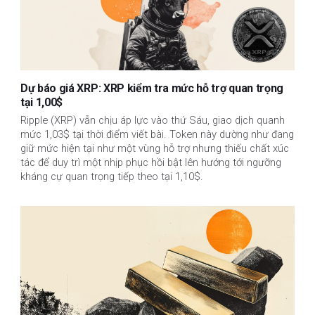
Dự báo giá XRP: XRP kiểm tra mức hỗ trợ quan trọng
tại 1,00$
Ripple (XRP) vẫn chịu áp lực vào thứ Sáu, giao dịch quanh
mức 1,03$ tại thời điểm viết bài. Token này dường như đang
giữ mức hiện tại như một vùng hỗ trợ nhưng thiếu chất xúc
tác để duy trì một nhịp phục hồi bật lên hướng tới ngưỡng
kháng cự quan trọng tiếp theo tại 1,10$.