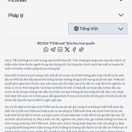
FXStreet
Pháp lý
Tiếng Việt
©2026 "FXStreet" Bảo lưu mọi quyền
Lưu ý: Tất cả thông tin trên trang này có thể thay đổi. Việc sử dụng trang web này cấu thành sự
chấp nhận thỏa thuận người dùng của chúng tôi. Vui lòng đọc chính sách bảo mật và tuyên bố
miễn trừ trách nhiệm pháp lý của chúng tôi.
Giao dịch Forex ký quỹ mang một mức độ rủi ro cao và có thể không phù hợp với tất cả các nhà
đầu tư. Mức độ đòn bẩy cao có thể chống lại bạn nhưng cũng có thể mang lại lợi ích bạn. Trước khi
quyết định giao dịch Forêx, bạn nên xem xét cẩn thận mục tiêu đầu tư, mức độ kinh nghiệm và
khẩu vị rủi ro. Khả năng tồn tại là bạn có thể bị lỗ một số hoặc tất cả khoản đầu tư ban đầu của
mình và do đó bạn không nên đầu tư số tiền mà bạn không đủ khả năng để mất. Bạn nên nhận
thức được tất cả các rủi ro liên quan đến giao dịch Forex và tìm kiếm lời khuyên từ một cố vấn tài
chính độc lập nếu bạn có bất kỳ nghi ngờ nào.
Các ý kiến được trình bày trên FXStreet là của các tác giả riêng lẻ và không nhất thiết phải đại
diện cho ý kiến của FXStreet hoặc quản lý của công ty. FXStreet chưa xác minh tính chính xác
hoặc thực tế của bất kỳ khiếu nại hoặc tuyên bố nào được đưa ra bởi bất kỳ tác giả độc lập nào: lỗi
và thiếu sót có thể xảy ra. Mọi ý kiến, tin tức, nghiên cứu, phân tích, giá cả hoặc thông tin khác có
trên trang web này, bởi FXStreet, nhân viên, khách hàng hoặc cộng tác viên của công ty, được
cung cấp dưới dạng bình luận chung về thị trường và không cấu thành tư vấn đầu tư. FXStreet sẽ
không chấp nhận trách nhiệm đối với bất kỳ tổn thất hoặc thiệt hại nào, bao gồm nhưng không