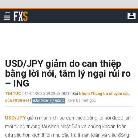
Bỏ
qua
FXStreet
MENU
để
Hiển
thị
đi
điều
hướng
đến
nội
dung
chính
USD/JPY giảm do can thiệp
bằng lời nói, tâm lý ngại rủi ro
– ING
TIN TỨC
|
11/04/2025 09:28:58 GMT
| Bởi
Nhóm Thông tin chuyên sâu
của FXStreet
|
Xem bài viết gốc
BẢN DỊCH TỰ ĐỘNG
USD/JPY
giảm mạnh khi sự can thiệp bằng lời nói được làm
mới từ bộ trưởng tài chính Nhật Bản và chứng khoán toàn
cầu yếu hơn kích thích nhu cầu trú ẩn an toàn và việc đóng