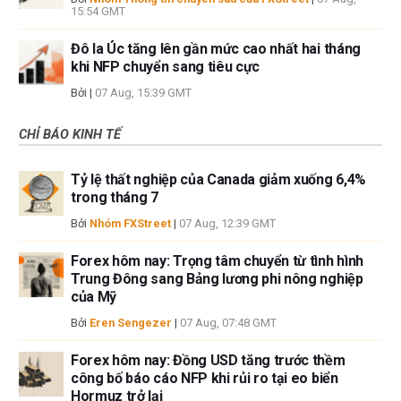
15:54 GMT
Đô la Úc tăng lên gần mức cao nhất hai tháng
khi NFP chuyển sang tiêu cực
Bởi
|
07 Aug, 15:39 GMT
CHỈ BÁO KINH TẾ
Tỷ lệ thất nghiệp của Canada giảm xuống 6,4%
trong tháng 7
Bởi
Nhóm FXStreet
|
07 Aug, 12:39 GMT
Forex hôm nay: Trọng tâm chuyển từ tình hình
Trung Đông sang Bảng lương phi nông nghiệp
của Mỹ
Bởi
Eren Sengezer
|
07 Aug, 07:48 GMT
Forex hôm nay: Đồng USD tăng trước thềm
công bố báo cáo NFP khi rủi ro tại eo biển
Hormuz trở lại