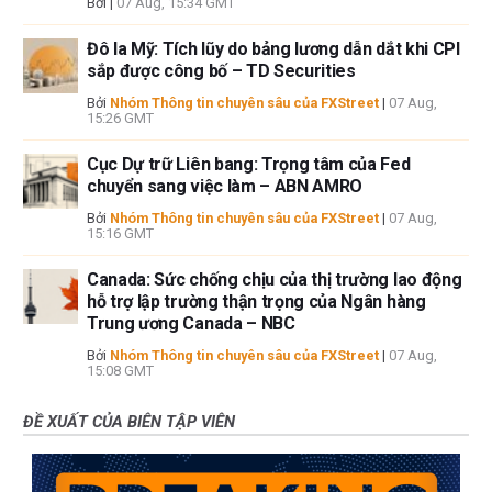
Bởi
|
07 Aug, 15:34 GMT
Đô la Mỹ: Tích lũy do bảng lương dẫn dắt khi CPI
sắp được công bố – TD Securities
Bởi
Nhóm Thông tin chuyên sâu của FXStreet
|
07 Aug,
15:26 GMT
Cục Dự trữ Liên bang: Trọng tâm của Fed
chuyển sang việc làm – ABN AMRO
Bởi
Nhóm Thông tin chuyên sâu của FXStreet
|
07 Aug,
15:16 GMT
Canada: Sức chống chịu của thị trường lao động
hỗ trợ lập trường thận trọng của Ngân hàng
Trung ương Canada – NBC
Bởi
Nhóm Thông tin chuyên sâu của FXStreet
|
07 Aug,
15:08 GMT
ĐỀ XUẤT CỦA BIÊN TẬP VIÊN