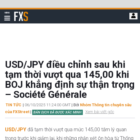
Bỏ
qua
FXStreet
MENU
để
Hiển
thị
đi
điều
hướng
đến
nội
dung
chính
USD/JPY điều chỉnh sau khi
tạm thời vượt qua 145,00 khi
BOJ khẳng định sự thận trọng
– Société Générale
TIN TỨC
|
06/10/2025 11:24:00 GMT
| Bởi
Nhóm Thông tin chuyên sâu
của FXStreet
|
Xem bài viết gốc
BẢN DỊCH ĐÃ ĐƯỢC XÁC MINH
USD/JPY
đã tạm thời vượt qua mức 145,00 tâm lý quan
trọng trước khi giảm lại, khi những nhận xét ôn hòa từ Thống