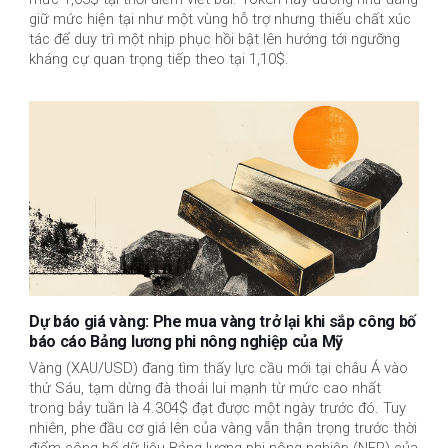
giữ mức hiện tại như một vùng hỗ trợ nhưng thiếu chất xúc
tác để duy trì một nhịp phục hồi bật lên hướng tới ngưỡng
kháng cự quan trọng tiếp theo tại 1,10$.
Dự báo giá vàng: Phe mua vàng trở lại khi sắp công bố
báo cáo Bảng lương phi nông nghiệp của Mỹ
Vàng (XAU/USD) đang tìm thấy lực cầu mới tại châu Á vào
thứ Sáu, tạm dừng đà thoái lui mạnh từ mức cao nhất
trong bảy tuần là 4.304$ đạt được một ngày trước đó. Tuy
nhiên, phe đầu cơ giá lên của vàng vẫn thận trọng trước thời
điểm công bố dữ liệu Bảng lương phi nông nghiệp (NFP) của