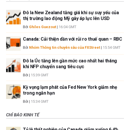
Đô la New Zealand tăng giá khi sự suy yếu của
thị trường lao động Mỹ gây áp lực lên USD
Bởi
Ghiles Guezout
|
16:04 GMT
Canada: Cải thiện dần với rủi ro thuế quan – RBC
Bởi
Nhóm Thông tin chuyên sâu của FXStreet
|
15:54 GMT
Đô la Úc tăng lên gần mức cao nhất hai tháng
khi NFP chuyển sang tiêu cực
Bởi
|
15:39 GMT
Kỳ vọng lạm phát của Fed New York giảm nhẹ
trong ngắn hạn
Bởi
|
15:34 GMT
CHỈ BÁO KINH TẾ
Tỷ lệ thất nghiệp của Canada giảm xuống 6,4%