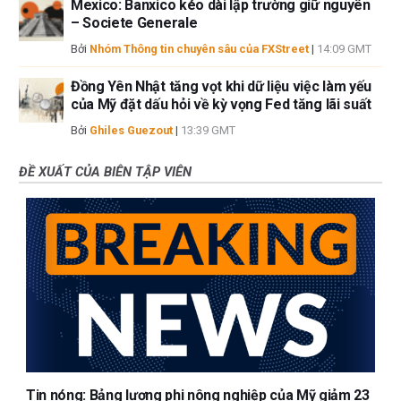
Mexico: Banxico kéo dài lập trường giữ nguyên
– Societe Generale
Bởi
Nhóm Thông tin chuyên sâu của FXStreet
|
14:09 GMT
Đồng Yên Nhật tăng vọt khi dữ liệu việc làm yếu
của Mỹ đặt dấu hỏi về kỳ vọng Fed tăng lãi suất
Bởi
Ghiles Guezout
|
13:39 GMT
ĐỀ XUẤT CỦA BIÊN TẬP VIÊN
Tin nóng: Bảng lương phi nông nghiệp của Mỹ giảm 23