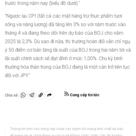
trước trong năm nay (biểu đồ dưới)."
"Ngược lại, CPI (tất cả các mặt hàng trừ thực phẩm tươi
sống và năng lượng) đã tăng lên 3% so với năm trước vào
tháng 4 và đang theo dõi trên dự báo của BOJ cho năm
2025 là 2,3%. Dù sao đi nữa, thị trường hoán đổi vẫn chỉ ngụ
ý 50 điểm cơ bản tăng lãi suất của BOJ trong hai năm tới và
lãi suất chính sách sẽ đạt đỉnh ở mức 1,00%. Chu kỳ bình
thường hóa thận trọng của BOJ đang là một cản trở liên tục
đối với JPY."
Cung cấp tin tức
Chia sẻ:
Chia
Chia
Sao
sẻ
sẻ
chép
vào
vào
vào
WhatsApp
Telegram
khay
Thông tin trên các trang này chứa các tuyên bố mang tính chất dự báo
nhớ
về tương lai và chứa đựng sự rủi ro và không chắc chắn. Các thị trường