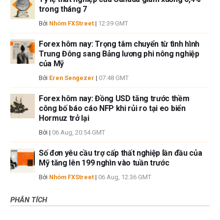
trong tháng 7
Bởi
Nhóm FXStreet
|
12:39 GMT
Forex hôm nay: Trọng tâm chuyển từ tình hình
Trung Đông sang Bảng lương phi nông nghiệp
của Mỹ
Bởi
Eren Sengezer
|
07:48 GMT
Forex hôm nay: Đồng USD tăng trước thềm
công bố báo cáo NFP khi rủi ro tại eo biển
Hormuz trở lại
Bởi
|
06 Aug, 20:54 GMT
Số đơn yêu cầu trợ cấp thất nghiệp lần đầu của
Mỹ tăng lên 199 nghìn vào tuần trước
Bởi
Nhóm FXStreet
|
06 Aug, 12:36 GMT
PHÂN TÍCH