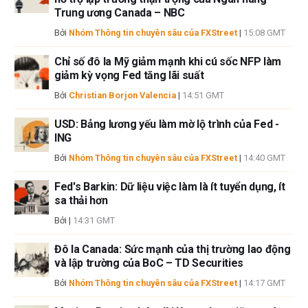
giả không cam đoan về tính chính xác, đầy đủ hoặc phù hợp của thông
Trung ương Canada – NBC
tin này. FXStreet và tác giả sẽ không chịu trách nhiệm về bất kỳ sai sót,
Bởi
Nhóm Thông tin chuyên sâu của FXStreet
|
15:08 GMT
thiếu sót hoặc bất kỳ tổn thất, thương tích hoặc thiệt hại nào phát sinh từ
thông tin này và việc hiển thị hoặc sử dụng thông tin này. Ngoại trừ các
Chỉ số đô la Mỹ giảm mạnh khi cú sốc NFP làm
lỗi và thiếu sót.
giảm kỳ vọng Fed tăng lãi suất
Tác giả và FXStreet không phải là các cố vấn đầu tư đã đăng ký và không
Bởi
Christian Borjon Valencia
|
14:51 GMT
có nội dung nào trong bài viết này nhằm mục đích tư vấn đầu tư.
USD: Bảng lương yếu làm mờ lộ trình của Fed -
ING
Bởi
Nhóm Thông tin chuyên sâu của FXStreet
|
14:40 GMT
Fed's Barkin: Dữ liệu việc làm là ít tuyển dụng, ít
sa thải hơn
Bởi
|
14:31 GMT
Đô la Canada: Sức mạnh của thị trường lao động
và lập trường của BoC – TD Securities
Bởi
Nhóm Thông tin chuyên sâu của FXStreet
|
14:17 GMT