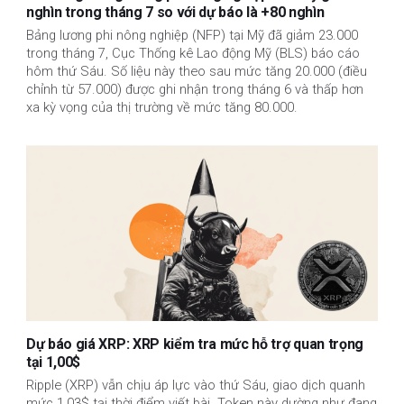
nghìn trong tháng 7 so với dự báo là +80 nghìn
Bảng lương phi nông nghiệp (NFP) tại Mỹ đã giảm 23.000
trong tháng 7, Cục Thống kê Lao động Mỹ (BLS) báo cáo
hôm thứ Sáu. Số liệu này theo sau mức tăng 20.000 (điều
chỉnh từ 57.000) được ghi nhận trong tháng 6 và thấp hơn
xa kỳ vọng của thị trường về mức tăng 80.000.
Dự báo giá XRP: XRP kiểm tra mức hỗ trợ quan trọng
tại 1,00$
Ripple (XRP) vẫn chịu áp lực vào thứ Sáu, giao dịch quanh
mức 1,03$ tại thời điểm viết bài. Token này dường như đang