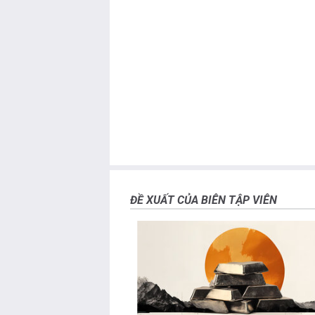
được đăng trên trang này.
Nếu không được đề cập rõ ràng trong nội dung bài vi
nào được đề cập trong bài viết này và không có q
công cho việc viết bài này, ngoài từ FXStreet.
FXStreet và tác giả không cung cấp các đề xuất 
của thông tin này. FXStreet và tác giả sẽ không chị
hại nào phát sinh từ thông tin này và việc hiển thị 
Tác giả và FXStreet không phải là các cố vấn đầu
tư.
ĐỀ XUẤT CỦA BIÊN TẬP VIÊN