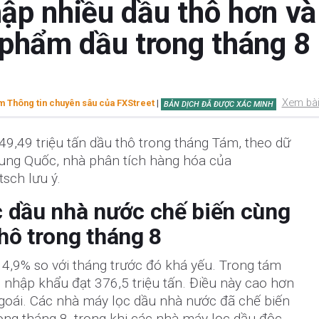
ập nhiều dầu thô hơn và
 phẩm dầu trong tháng 8 
Xem bài
 Thông tin chuyên sâu của FXStreet
|
BẢN DỊCH ĐÃ ĐƯỢC XÁC MINH
9,49 triệu tấn dầu thô trong tháng Tám, theo dữ
Trung Quốc, nhà phân tích hàng hóa của
sch lưu ý.
 dầu nhà nước chế biến cùng
hô trong tháng 8
4,9% so với tháng trước đó khá yếu. Trong tám
 nhập khẩu đạt 376,5 triệu tấn. Điều này cao hơn
goái. Các nhà máy lọc dầu nhà nước đã chế biến
ong tháng 8, trong khi các nhà máy lọc dầu độc