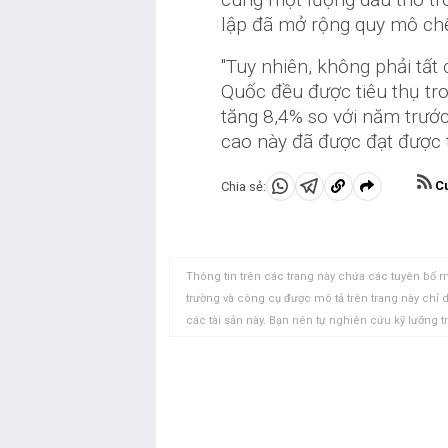
lập đã mở rộng quy mô chế 
"Tuy nhiên, không phải tất
Quốc đều được tiêu thụ tr
tăng 8,4% so với năm trước
cao này đã được đạt được t
Cu
Chia sẻ:
Chia
Chia
Sao
sẻ
sẻ
chép
vào
vào
vào
WhatsApp
Telegram
khay
Thông tin trên các trang này chứa các tuyên bố m
nhớ
trường và công cụ được mô tả trên trang này chỉ
các tài sản này. Bạn nên tự nghiên cứu kỹ lưỡng t
tạm
này không có lỗi, sai sót hoặc sai sót trọng yếu. 
các thị trường mở chứa đựng nhiều rủi ro, bao g
xúc. Tất cả các rủi ro, tổn thất và chi phí liên q
quan điểm và ý kiến thể hiện trong bài viết này l
của FXStreet cũng như các nhà quảng cáo của nó. 