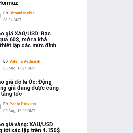
 Hormuz
Bởi
Dhwani Mehta
03:24 GMT
áo giá XAG/USD: Bạc
qua 60$, mở ra khả
thiết lập các mức đỉnh
Bởi
Valeria Bednarik
05 Aug, 17:24 GMT
o giá đô la Úc: Động
ăng giá đang được củng
 tăng tốc
Bởi
Pablo Piovano
05 Aug, 16:46 GMT
o giá vàng: XAU/USD
 tới xác lập trên 4.150$