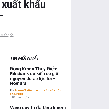
 xuất khẩu
-
 viết gốc
TIN MỚI NHẤT
Đồng Krona Thụy Điển:
Riksbank dự kiến sẽ giữ
nguyên dù áp lực lõi –
Nomura
Bởi
Nhóm Thông tin chuyên sâu của
FXStreet
|
10 phút trước
Vàng duy trì đà tăng khiêm