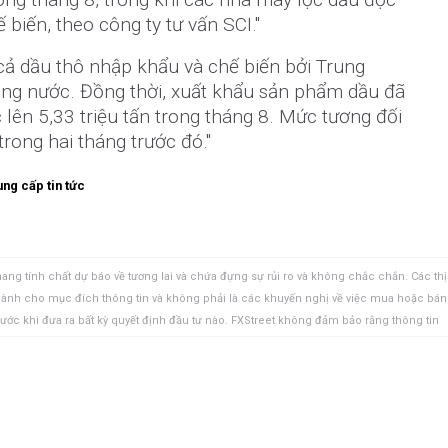
biến, theo công ty tư vấn SCI."
 cả dầu thô nhập khẩu và chế biến bởi Trung
ong nước. Đồng thời, xuất khẩu sản phẩm dầu đã
 lên 5,33 triệu tấn trong tháng 8. Mức tương đối
rong hai tháng trước đó."
ng cấp tin tức
ang tính chất dự báo về tương lai và chứa đựng sự rủi ro và không chắc chắn. Các thị
 dành cho mục đích thông tin và không phải là các khuyến nghị về việc mua hoặc bán
rước khi đưa ra bất kỳ quyết định đầu tư nào. FXStreet không đảm bảo rằng thông tin
FXStreet cũng không đảm bảo rằng thông tin này có tính chất kịp thời. Việc đầu tư vào
ồm việc mất tất cả hoặc một phần khoản đầu tư của bạn cũng như sự đau khổ về cảm
uan đến đầu tư, bao gồm việc mất toàn bộ vốn đầu tư, thuộc trách nhiệm của bạn. Các
à của các tác giả và không nhất thiết phản ánh chính sách hoặc quan điểm chính thức
Tác giả sẽ không chịu trách nhiệm về thông tin được tìm thấy ở cuối các liên kết