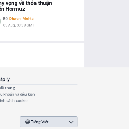
hy vọng về thỏa thuận
iển Hormuz
Bởi
Dhwani Mehta
05 Aug, 03:38 GMT
áp lý
 đồ trang
ều khoản và điều kiện
ính sách cookie
Tiếng Việt