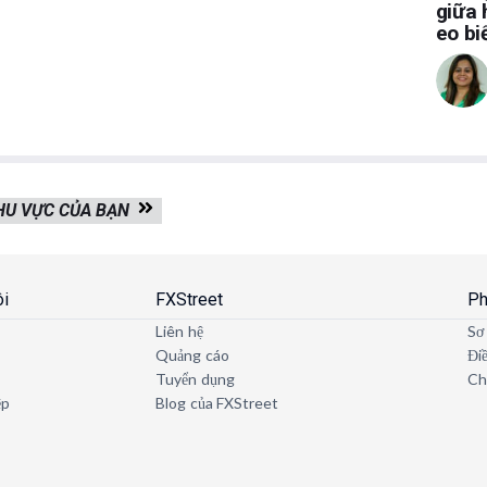
giữa 
eo b
KHU VỰC CỦA BẠN
ôi
FXStreet
Ph
Liên hệ
Sơ
Quảng cáo
Đi
Tuyển dụng
Ch
ệp
Blog của FXStreet