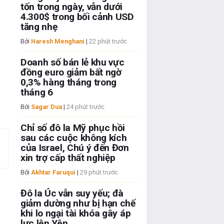
tốn trong ngày, vẫn dưới
4.300$ trong bối cảnh USD
tăng nhẹ
Bởi
Haresh Menghani
|
22 phút trước
Doanh số bán lẻ khu vực
đồng euro giảm bất ngờ
0,3% hàng tháng trong
tháng 6
Bởi
Sagar Dua
|
24 phút trước
Chỉ số đô la Mỹ phục hồi
sau các cuộc không kích
của Israel, Chú ý đến Đơn
xin trợ cấp thất nghiệp
Bởi
Akhtar Faruqui
|
29 phút trước
Đô la Úc vẫn suy yếu; đà
giảm dường như bị hạn chế
khi lo ngại tài khóa gây áp
lực lên Yên