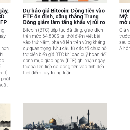
gày,
Dự báo giá Bitcoin: Dòng tiền vào
Trọn
SD
ETF ổn định, căng thẳng Trung
Mỹ: 
NFP
Đông giảm làm tăng khẩu vị rủi ro
mở c
ăng
Bitcoin (BTC) tiếp tục đà tăng, giao dịch
Giá v
gày
trên mức 64.800$ tại thời điểm viết bài
trướ
vào thứ Năm, phá vỡ lên trên vùng kháng
sau b
p hơn
cự quan trọng. Nhu cầu từ các tổ chức hỗ
Á hô
hi
trợ diễn biến giá BTC khi các quỹ hoán đổi
vào
danh mục giao ngay (ETF) ghi nhận ngày
i
thứ ba liên tiếp có dòng tiền vào tính đến
Fed)
thời điểm này trong tuần.
 phát
suất