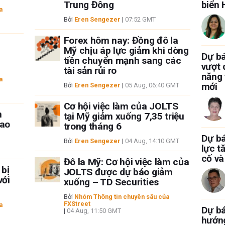
Trung Đông
biển
a
Bởi
Eren Sengezer
|
07:52 GMT
Forex hôm nay: Đồng đô la
Mỹ chịu áp lực giảm khi dòng
Dự b
tiền chuyển mạnh sang các
vượt 
tài sản rủi ro
năng 
a
mới
Bởi
Eren Sengezer
|
05 Aug, 06:40 GMT
Cơ hội việc làm của JOLTS
n
tại Mỹ giảm xuống 7,35 triệu
cao
trong tháng 6
Dự bá
Bởi
Eren Sengezer
|
04 Aug, 14:10 GMT
lực t
cố và
Đô la Mỹ: Cơ hội việc làm của
 bị
JOLTS được dự báo giảm
với
xuống – TD Securities
Bởi
Nhóm Thông tin chuyên sâu của
FXStreet
a
Dự bá
|
04 Aug, 11:50 GMT
hướng