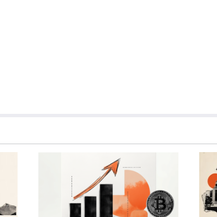
ết, tại thời điểm viết bài, tác giả không nắm giữ vị thế nào đối với bất kỳ cổ phiếu
uan hệ kinh doanh với bất kỳ công ty nào được đề cập. Tác giả không nhận được tiền
được cá nhân hóa. Tác giả không cam đoan về tính chính xác, đầy đủ hoặc phù hợp
u trách nhiệm về bất kỳ sai sót, thiếu sót hoặc bất kỳ tổn thất, thương tích hoặc thiệt
hoặc sử dụng thông tin này. Ngoại trừ các lỗi và thiếu sót.
 tư đã đăng ký và không có nội dung nào trong bài viết này nhằm mục đích tư vấn đầu