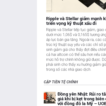
Ripple và Stellar giảm mạnh k
triển vọng kỹ thuật xấu đi
Ripple và Stellar tiếp tục giảm, giao 
dưới mức 1,06$ và 0,165$ tương ứng,
áp lực bán gia tăng. Ngoài ra, các cấ
trúc kỹ thuật suy yếu và các chỉ số p
sinh giảm giá cho thấy đợt điều chỉnh
cả hai altcoin có thể sâu hơn nếu các
mức hỗ trợ chính không giữ được. Dữ 
phái sinh cho thấy xu hướng giảm giá
trong số các nhà giao dịch.
CẶP TIỀN TỆ CHÍNH
Đồng yên Nhật: Rủi ro t
giá khi bị kẹt trong biên
với đồng đô la Mỹ – UO