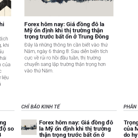
hi
Forex hôm nay: Giá đồng đô la
Mỹ ổn định khi thị trường thận
trọng trước bất ổn ở Trung Đông
dịch 
Đây là những thông tin cần biết vào thứ
 khi 
Năm, ngày 6 tháng 8: Sau diễn biến tích
u 
cực về rủi ro hồi đầu tuần, thị trường
hái 
chuyển sang lập trường thận trọng hơn
 của 
vào thứ Năm.
 
liệu 
 
CHỈ BÁO KINH TẾ
PHÂN 
ăng
Forex hôm nay: Giá đồng đô
Trọng
 độ so
la Mỹ ổn định khi thị trường
của M
B
thận trọng trước bất ổn ở
do hy