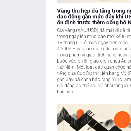
Vàng thu hẹp đà tăng trong n
dao động gần mức đáy khi U
ổn định trước thềm công bố 
Giá vàng (XAU/USD) đã mất đi đà t
trong ngày lên mức cao mới kể từ n
18 tháng 6 – ở mức ngay trên mốc
4.300$ – và giao dịch gần mức thấ
trong phạm vi giao dịch hàng ngày k
bước vào phiên giao dịch châu Âu 
thứ Năm. Một loạt các quan chức nổ
tiếng của Cục Dự trữ Liên bang Mỹ (
gần đây đã cảnh báo rằng rủi ro lạm
dai dẳng có thể đòi hỏi phải tăng lãi 
hơn nữa.