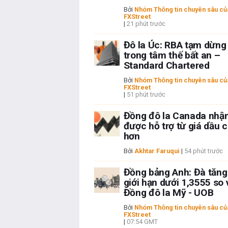
Bởi
Nhóm Thông tin chuyên sâu củ
FXStreet
|
21 phút trước
Đô la Úc: RBA tạm dừng
trong tâm thế bất an –
Standard Chartered
Bởi
Nhóm Thông tin chuyên sâu củ
FXStreet
|
51 phút trước
Đồng đô la Canada nhậ
được hỗ trợ từ giá dầu 
hơn
Bởi
Akhtar Faruqui
|
54 phút trước
Đồng bảng Anh: Đà tăng
giới hạn dưới 1,3555 so 
Đồng đô la Mỹ - UOB
Bởi
Nhóm Thông tin chuyên sâu củ
FXStreet
|
07:54 GMT