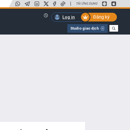
|
TẢI ỨNG DỤNG
Đăng ký
Log in
Studio giao dịch