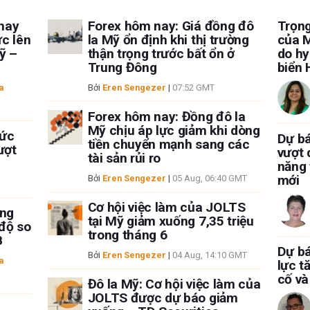
hay
Forex hôm nay: Giá đồng đô
Trọng
ực lên
la Mỹ ổn định khi thị trường
của M
ỹ –
thận trọng trước bất ổn ở
do hy
Trung Đông
biển
a
Bởi
Eren Sengezer
|
07:52 GMT
Forex hôm nay: Đồng đô la
Mỹ chịu áp lực giảm khi dòng
mức
Dự b
tiền chuyển mạnh sang các
ượt
vượt 
tài sản rủi ro
năng 
mới
Bởi
Eren Sengezer
|
05 Aug, 06:40 GMT
Cơ hội việc làm của JOLTS
ăng
tại Mỹ giảm xuống 7,35 triệu
 độ so
trong tháng 6
B
Dự bá
Bởi
Eren Sengezer
|
04 Aug, 14:10 GMT
a
lực t
cố và
Đô la Mỹ: Cơ hội việc làm của
JOLTS được dự báo giảm