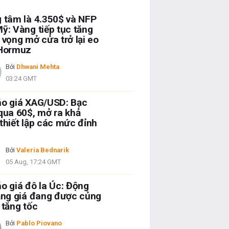
 tâm là 4.350$ và NFP
ỹ: Vàng tiếp tục tăng
 vọng mở cửa trở lại eo
 Hormuz
Bởi
Dhwani Mehta
03:24 GMT
áo giá XAG/USD: Bạc
qua 60$, mở ra khả
thiết lập các mức đỉnh
Bởi
Valeria Bednarik
05 Aug, 17:24 GMT
o giá đô la Úc: Động
ăng giá đang được củng
 tăng tốc
Bởi
Pablo Piovano