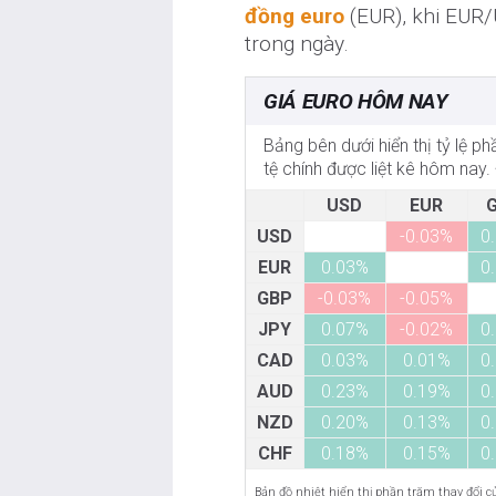
đồng euro
(EUR), khi EUR/
trong ngày.
GIÁ EURO HÔM NAY
Bảng bên dưới hiển thị tỷ lệ p
tệ chính được liệt kê hôm nay.
USD
EUR
USD
-0.03%
0
EUR
0.03%
0
GBP
-0.03%
-0.05%
JPY
0.07%
-0.02%
0
CAD
0.03%
0.01%
0
AUD
0.23%
0.19%
0
NZD
0.20%
0.13%
0
CHF
0.18%
0.15%
0
Bản đồ nhiệt hiển thị phần trăm thay đổi của