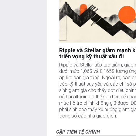
Ripple và Stellar giảm mạnh k
triển vọng kỹ thuật xấu đi
Ripple và Stellar tiếp tục giảm, giao 
dưới mức 1,06$ và 0,165$ tương ứng,
áp lực bán gia tăng. Ngoài ra, các cấ
trúc kỹ thuật suy yếu và các chỉ số p
sinh giảm giá cho thấy đợt điều chỉnh
cả hai altcoin có thể sâu hơn nếu các
mức hỗ trợ chính không giữ được. Dữ 
phái sinh cho thấy xu hướng giảm giá
trong số các nhà giao dịch.
CẶP TIỀN TỆ CHÍNH