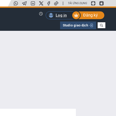
|
TẢI ỨNG DỤNG
Đăng ký
Log in
Studio giao dịch