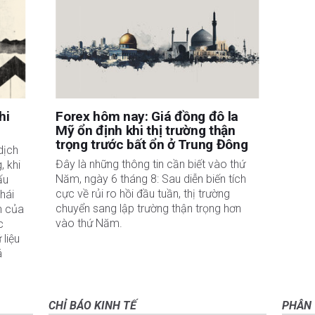
hi
Forex hôm nay: Giá đồng đô la
Mỹ ổn định khi thị trường thận
trọng trước bất ổn ở Trung Đông
dịch 
Đây là những thông tin cần biết vào thứ
 khi 
Năm, ngày 6 tháng 8: Sau diễn biến tích
u 
cực về rủi ro hồi đầu tuần, thị trường
hái 
chuyển sang lập trường thận trọng hơn
 của 
vào thứ Năm.
 
liệu 
 
CHỈ BÁO KINH TẾ
PHÂN 