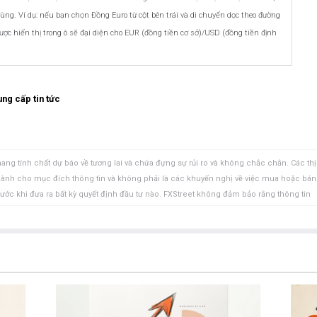
cùng. Ví dụ: nếu bạn chọn Đồng Euro từ cột bên trái và di chuyển dọc theo đường
ợc hiển thị trong ô sẽ đại diện cho EUR (đồng tiền cơ sở)/USD (đồng tiền định
ng cấp tin tức
ang tính chất dự báo về tương lai và chứa đựng sự rủi ro và không chắc chắn. Các thị
 dành cho mục đích thông tin và không phải là các khuyến nghị về việc mua hoặc bán
rước khi đưa ra bất kỳ quyết định đầu tư nào. FXStreet không đảm bảo rằng thông tin
FXStreet cũng không đảm bảo rằng thông tin này có tính chất kịp thời. Việc đầu tư vào
ồm việc mất tất cả hoặc một phần khoản đầu tư của bạn cũng như sự đau khổ về cảm
uan đến đầu tư, bao gồm việc mất toàn bộ vốn đầu tư, thuộc trách nhiệm của bạn. Các
à của các tác giả và không nhất thiết phản ánh chính sách hoặc quan điểm chính thức
Tác giả sẽ không chịu trách nhiệm về thông tin được tìm thấy ở cuối các liên kết
ết, tại thời điểm viết bài, tác giả không nắm giữ vị thế nào đối với bất kỳ cổ phiếu