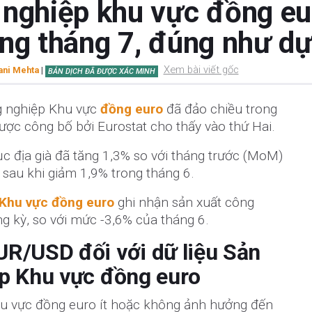
 nghiệp khu vực đồng eu
ong tháng 7, đúng như dự
Xem bài viết gốc
ni Mehta
|
BẢN DỊCH ĐÃ ĐƯỢC XÁC MINH
g nghiệp Khu vực
đồng euro
đã đảo chiều trong
được công bố bởi Eurostat cho thấy vào thứ Hai.
c địa già đã tăng 1,3% so với tháng trước (MoM)
, sau khi giảm 1,9% trong tháng 6.
Khu vực đồng euro
ghi nhận sản xuất công
g kỳ, so với mức -3,6% của tháng 6.
R/USD đối với dữ liệu Sản
ệp Khu vực đồng euro
hu vực đồng euro ít hoặc không ảnh hưởng đến