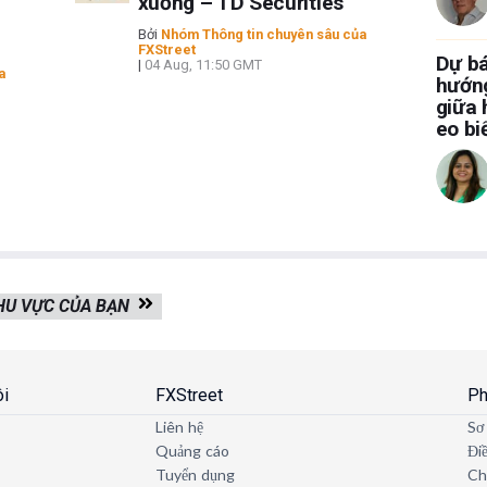
xuống – TD Securities
Bởi
Nhóm Thông tin chuyên sâu của
FXStreet
Dự bá
|
04 Aug, 11:50 GMT
a
hướng
giữa 
eo b
KHU VỰC CỦA BẠN
ôi
FXStreet
Ph
Liên hệ
Sơ
Quảng cáo
Đi
Tuyển dụng
Ch