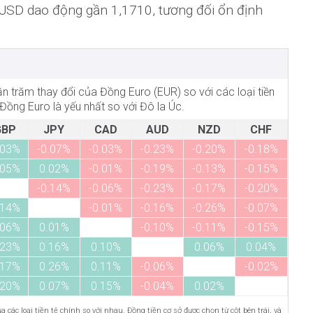
USD dao động gần 1,1710, tương đối ổn định
hần trăm thay đổi của Đồng Euro (EUR) so với các loại tiền
 Đồng Euro là yếu nhất so với Đô la Úc.
GBP
JPY
CAD
AUD
NZD
CHF
.03%
-0.07%
-0.03%
-0.23%
-0.20%
-0.18%
.05%
0.02%
-0.01%
-0.19%
-0.13%
-0.15%
-0.14%
-0.06%
-0.23%
-0.17%
-0.20%
.14%
-0.01%
-0.16%
-0.26%
-0.07%
.06%
0.01%
-0.10%
-0.11%
-0.15%
.23%
0.16%
0.10%
0.06%
0.04%
.17%
0.26%
0.11%
-0.06%
-0.02%
.20%
0.07%
0.15%
-0.04%
0.02%
 các loại tiền tệ chính so với nhau. Đồng tiền cơ sở được chọn từ cột bên trái, và