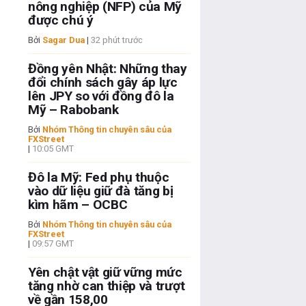
nông nghiệp (NFP) của Mỹ
được chú ý
Bởi
Sagar Dua
|
32 phút trước
Đồng yên Nhật: Những thay
đổi chính sách gây áp lực
lên JPY so với đồng đô la
Mỹ – Rabobank
Bởi
Nhóm Thông tin chuyên sâu của
FXStreet
|
10:05 GMT
Đô la Mỹ: Fed phụ thuộc
vào dữ liệu giữ đà tăng bị
kìm hãm – OCBC
Bởi
Nhóm Thông tin chuyên sâu của
FXStreet
|
09:57 GMT
Yên chật vật giữ vững mức
tăng nhờ can thiệp và trượt
về gần 158,00