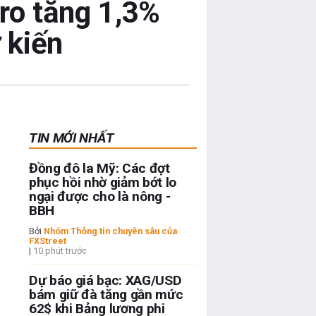
ro tăng 1,3%
 kiến
TIN MỚI NHẤT
Đồng đô la Mỹ: Các đợt
phục hồi nhờ giảm bớt lo
ngại được cho là nông -
BBH
Bởi
Nhóm Thông tin chuyên sâu của
FXStreet
|
10 phút trước
Dự báo giá bạc: XAG/USD
bám giữ đà tăng gần mức
62$ khi Bảng lương phi