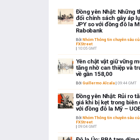
Đồng yên Nhật: Những t
đổi chính sách gây áp l
JPY so với đồng đô la M
Rabobank
Bởi
Nhóm Thông tin chuyên sâu củ
FXStreet
|
10:05 GMT
Yên chật vật giữ vững 
tăng nhờ can thiệp và tr
về gần 158,00
Bởi
Guillermo Alcala
|
09:44 GMT
Đồng yên Nhật: Rủi ro t
giá khi bị kẹt trong biên
với đồng đô la Mỹ – UO
Bởi
Nhóm Thông tin chuyên sâu củ
FXStreet
|
09:04 GMT
Đô la Úc: RBA tạm dừng