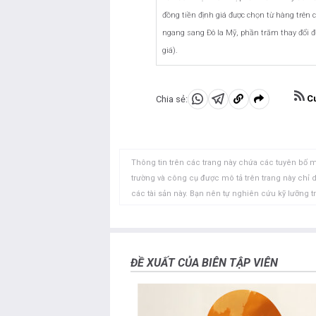
đồng tiền định giá được chọn từ hàng trên 
ngang sang Đô la Mỹ, phần trăm thay đổi đư
giá).
Cu
Chia sẻ:
Chia
Chia
Sao
sẻ
sẻ
chép
vào
vào
vào
WhatsApp
Telegram
khay
Thông tin trên các trang này chứa các tuyên bố m
nhớ
trường và công cụ được mô tả trên trang này chỉ
các tài sản này. Bạn nên tự nghiên cứu kỹ lưỡng t
tạm
này không có lỗi, sai sót hoặc sai sót trọng yếu. 
các thị trường mở chứa đựng nhiều rủi ro, bao g
xúc. Tất cả các rủi ro, tổn thất và chi phí liên q
quan điểm và ý kiến thể hiện trong bài viết này l
ĐỀ XUẤT CỦA BIÊN TẬP VIÊN
của FXStreet cũng như các nhà quảng cáo của nó. 
được đăng trên trang này.
Nếu không được đề cập rõ ràng trong nội dung bài vi