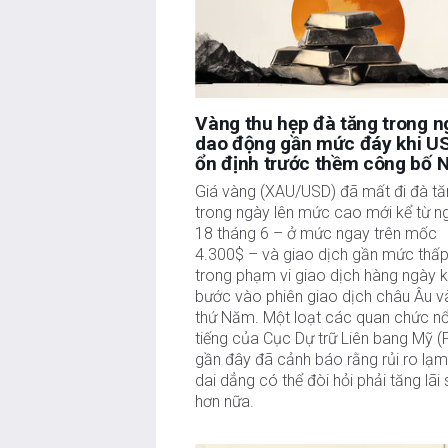
nào được đề cập trong bài viết này và không có q
công cho việc viết bài này, ngoài từ FXStreet.
FXStreet và tác giả không cung cấp các đề xuất 
của thông tin này. FXStreet và tác giả sẽ không chị
hại nào phát sinh từ thông tin này và việc hiển thị 
Tác giả và FXStreet không phải là các cố vấn đầu
Vàng thu hẹp đà tăng trong n
tư.
dao động gần mức đáy khi U
ổn định trước thềm công bố 
Giá vàng (XAU/USD) đã mất đi đà t
trong ngày lên mức cao mới kể từ n
18 tháng 6 – ở mức ngay trên mốc
4.300$ – và giao dịch gần mức thấ
trong phạm vi giao dịch hàng ngày k
bước vào phiên giao dịch châu Âu 
thứ Năm. Một loạt các quan chức nổ
tiếng của Cục Dự trữ Liên bang Mỹ (
gần đây đã cảnh báo rằng rủi ro lạm
dai dẳng có thể đòi hỏi phải tăng lãi 
hơn nữa.