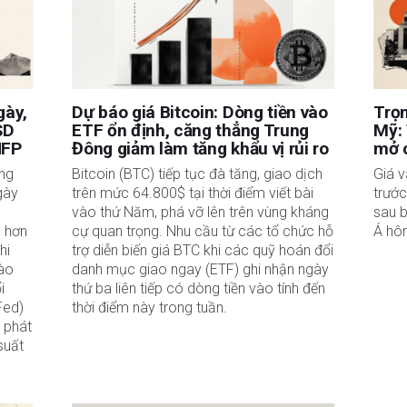
uan hệ kinh doanh với bất kỳ công ty nào được đề cập. Tác giả không nhận được tiền
được cá nhân hóa. Tác giả không cam đoan về tính chính xác, đầy đủ hoặc phù hợp
u trách nhiệm về bất kỳ sai sót, thiếu sót hoặc bất kỳ tổn thất, thương tích hoặc thiệt
hoặc sử dụng thông tin này. Ngoại trừ các lỗi và thiếu sót.
 tư đã đăng ký và không có nội dung nào trong bài viết này nhằm mục đích tư vấn đầu
gày,
Dự báo giá Bitcoin: Dòng tiền vào
Trọn
SD
ETF ổn định, căng thẳng Trung
Mỹ: 
NFP
Đông giảm làm tăng khẩu vị rủi ro
mở c
ăng
Bitcoin (BTC) tiếp tục đà tăng, giao dịch
Giá v
gày
trên mức 64.800$ tại thời điểm viết bài
trướ
vào thứ Năm, phá vỡ lên trên vùng kháng
sau b
p hơn
cự quan trọng. Nhu cầu từ các tổ chức hỗ
Á hô
hi
trợ diễn biến giá BTC khi các quỹ hoán đổi
vào
danh mục giao ngay (ETF) ghi nhận ngày
i
thứ ba liên tiếp có dòng tiền vào tính đến
Fed)
thời điểm này trong tuần.
 phát
suất