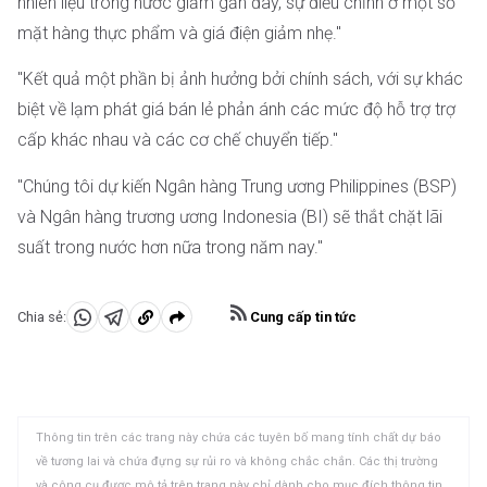
nhiên liệu trong nước giảm gần đây, sự điều chỉnh ở một số
mặt hàng thực phẩm và giá điện giảm nhẹ."
"Kết quả một phần bị ảnh hưởng bởi chính sách, với sự khác
biệt về lạm phát giá bán lẻ phản ánh các mức độ hỗ trợ trợ
cấp khác nhau và các cơ chế chuyển tiếp."
"Chúng tôi dự kiến ​​Ngân hàng Trung ương Philippines (BSP)
và Ngân hàng trương ương Indonesia (BI) sẽ thắt chặt lãi
suất trong nước hơn nữa trong năm nay."
Cung cấp tin tức
Chia sẻ:
Chia
Chia
Sao
sẻ
sẻ
chép
vào
vào
vào
WhatsApp
Telegram
khay
Thông tin trên các trang này chứa các tuyên bố mang tính chất dự báo
nhớ
về tương lai và chứa đựng sự rủi ro và không chắc chắn. Các thị trường
tạm
và công cụ được mô tả trên trang này chỉ dành cho mục đích thông tin