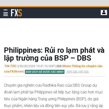
Bỏ
qua
FXStreet
MENU
để
Hiển
thị
đi
điều
hướng
đến
nội
dung
chính
Philippines: Rủi ro lạm phát và
lập trường của BSP – DBS
TIN TỨC
|
06/03/2026 19:41:16 GMT
| Bởi
Nhóm Thông tin chuyên sâu
của FXStreet
|
Xem bài viết gốc
BẢN DỊCH ĐÃ ĐƯỢC XÁC MINH
Chuyên gia nghiên cứu Radhika Rao của DBS Group dự
đoán lạm phát tại Philippines sẽ tiếp tục tăng cao hơn mục
tiêu của Ngân hàng Trung ương Philippines (BSP), do giá
thực phẩm, nhiên liệu và đồng tiền suy yếu. Bà lưu ý rằng áp