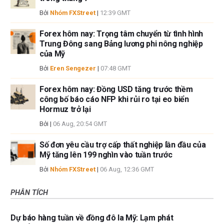
Bởi
Nhóm FXStreet
|
12:39 GMT
Forex hôm nay: Trọng tâm chuyển từ tình hình
Trung Đông sang Bảng lương phi nông nghiệp
của Mỹ
Bởi
Eren Sengezer
|
07:48 GMT
Forex hôm nay: Đồng USD tăng trước thềm
công bố báo cáo NFP khi rủi ro tại eo biển
Hormuz trở lại
Bởi
|
06 Aug, 20:54 GMT
Số đơn yêu cầu trợ cấp thất nghiệp lần đầu của
Mỹ tăng lên 199 nghìn vào tuần trước
Bởi
Nhóm FXStreet
|
06 Aug, 12:36 GMT
PHÂN TÍCH
Dự báo hàng tuần về đồng đô la Mỹ: Lạm phát