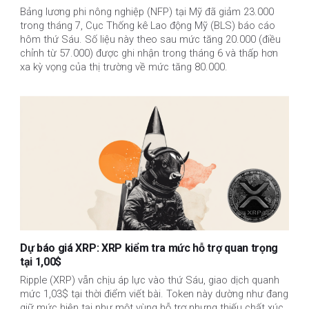
Bảng lương phi nông nghiệp (NFP) tại Mỹ đã giảm 23.000
trong tháng 7, Cục Thống kê Lao động Mỹ (BLS) báo cáo
hôm thứ Sáu. Số liệu này theo sau mức tăng 20.000 (điều
chỉnh từ 57.000) được ghi nhận trong tháng 6 và thấp hơn
xa kỳ vọng của thị trường về mức tăng 80.000.
Dự báo giá XRP: XRP kiểm tra mức hỗ trợ quan trọng
tại 1,00$
Ripple (XRP) vẫn chịu áp lực vào thứ Sáu, giao dịch quanh
mức 1,03$ tại thời điểm viết bài. Token này dường như đang
giữ mức hiện tại như một vùng hỗ trợ nhưng thiếu chất xúc