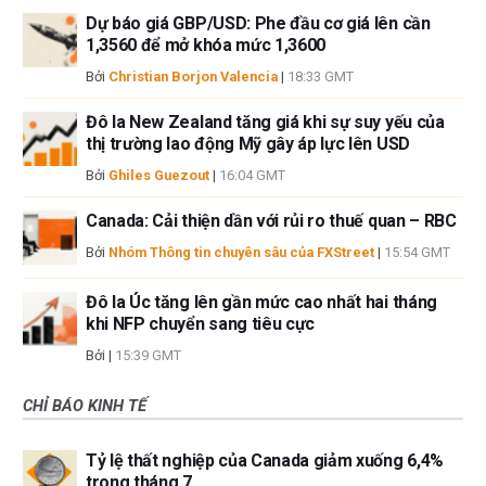
Dự báo giá GBP/USD: Phe đầu cơ giá lên cần
1,3560 để mở khóa mức 1,3600
Bởi
Christian Borjon Valencia
|
18:33 GMT
Đô la New Zealand tăng giá khi sự suy yếu của
thị trường lao động Mỹ gây áp lực lên USD
Bởi
Ghiles Guezout
|
16:04 GMT
Canada: Cải thiện dần với rủi ro thuế quan – RBC
Bởi
Nhóm Thông tin chuyên sâu của FXStreet
|
15:54 GMT
Đô la Úc tăng lên gần mức cao nhất hai tháng
khi NFP chuyển sang tiêu cực
Bởi
|
15:39 GMT
CHỈ BÁO KINH TẾ
Tỷ lệ thất nghiệp của Canada giảm xuống 6,4%
trong tháng 7