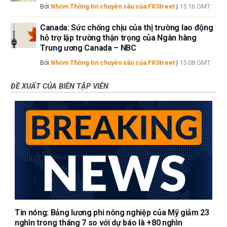
Bởi
Nhóm Thông tin chuyên sâu của FXStreet
|
15:16 GMT
Canada: Sức chống chịu của thị trường lao động
hỗ trợ lập trường thận trọng của Ngân hàng
Trung ương Canada – NBC
Bởi
Nhóm Thông tin chuyên sâu của FXStreet
|
15:08 GMT
ĐỀ XUẤT CỦA BIÊN TẬP VIÊN
Tin nóng: Bảng lương phi nông nghiệp của Mỹ giảm 23
nghìn trong tháng 7 so với dự báo là +80 nghìn