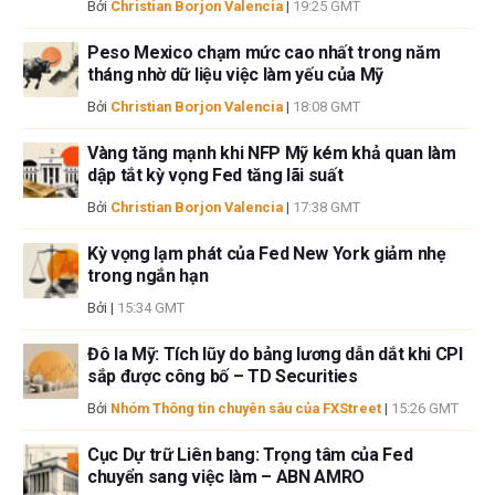
Bởi
Christian Borjon Valencia
|
19:25 GMT
tin này. FXStreet và tác giả sẽ không chịu trách nhiệm về bất kỳ sai sót,
thiếu sót hoặc bất kỳ tổn thất, thương tích hoặc thiệt hại nào phát sinh từ
Peso Mexico chạm mức cao nhất trong năm
thông tin này và việc hiển thị hoặc sử dụng thông tin này. Ngoại trừ các
tháng nhờ dữ liệu việc làm yếu của Mỹ
lỗi và thiếu sót.
Bởi
Christian Borjon Valencia
|
18:08 GMT
Tác giả và FXStreet không phải là các cố vấn đầu tư đã đăng ký và không
có nội dung nào trong bài viết này nhằm mục đích tư vấn đầu tư.
Vàng tăng mạnh khi NFP Mỹ kém khả quan làm
dập tắt kỳ vọng Fed tăng lãi suất
Bởi
Christian Borjon Valencia
|
17:38 GMT
Kỳ vọng lạm phát của Fed New York giảm nhẹ
trong ngắn hạn
Bởi
|
15:34 GMT
Đô la Mỹ: Tích lũy do bảng lương dẫn dắt khi CPI
sắp được công bố – TD Securities
Bởi
Nhóm Thông tin chuyên sâu của FXStreet
|
15:26 GMT
Cục Dự trữ Liên bang: Trọng tâm của Fed
chuyển sang việc làm – ABN AMRO