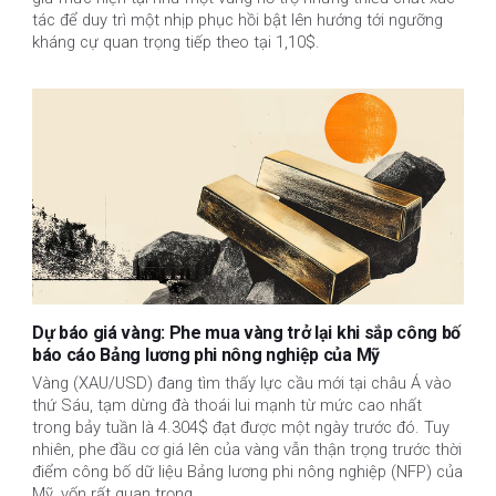
tác để duy trì một nhịp phục hồi bật lên hướng tới ngưỡng
kháng cự quan trọng tiếp theo tại 1,10$.
Dự báo giá vàng: Phe mua vàng trở lại khi sắp công bố
báo cáo Bảng lương phi nông nghiệp của Mỹ
Vàng (XAU/USD) đang tìm thấy lực cầu mới tại châu Á vào
thứ Sáu, tạm dừng đà thoái lui mạnh từ mức cao nhất
trong bảy tuần là 4.304$ đạt được một ngày trước đó. Tuy
nhiên, phe đầu cơ giá lên của vàng vẫn thận trọng trước thời
điểm công bố dữ liệu Bảng lương phi nông nghiệp (NFP) của
Mỹ, vốn rất quan trọng.