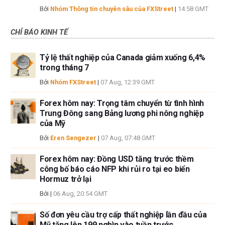
Bởi
Nhóm Thông tin chuyên sâu của FXStreet
|
14:58 GMT
CHỈ BÁO KINH TẾ
Tỷ lệ thất nghiệp của Canada giảm xuống 6,4%
trong tháng 7
Bởi
Nhóm FXStreet
|
07 Aug, 12:39 GMT
Forex hôm nay: Trọng tâm chuyển từ tình hình
Trung Đông sang Bảng lương phi nông nghiệp
của Mỹ
Bởi
Eren Sengezer
|
07 Aug, 07:48 GMT
Forex hôm nay: Đồng USD tăng trước thềm
công bố báo cáo NFP khi rủi ro tại eo biển
Hormuz trở lại
Bởi
|
06 Aug, 20:54 GMT
Số đơn yêu cầu trợ cấp thất nghiệp lần đầu của
Mỹ tăng lên 199 nghìn vào tuần trước