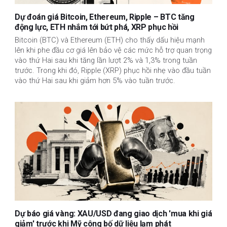
Dự đoán giá Bitcoin, Ethereum, Ripple – BTC tăng
động lực, ETH nhắm tới bứt phá, XRP phục hồi
Bitcoin (BTC) và Ethereum (ETH) cho thấy dấu hiệu mạnh
lên khi phe đầu cơ giá lên bảo vệ các mức hỗ trợ quan trọng
vào thứ Hai sau khi tăng lần lượt 2% và 1,3% trong tuần
trước. Trong khi đó, Ripple (XRP) phục hồi nhẹ vào đầu tuần
vào thứ Hai sau khi giảm hơn 5% vào tuần trước.
Dự báo giá vàng: XAU/USD đang giao dịch 'mua khi giá
giảm' trước khi Mỹ công bố dữ liệu lạm phát