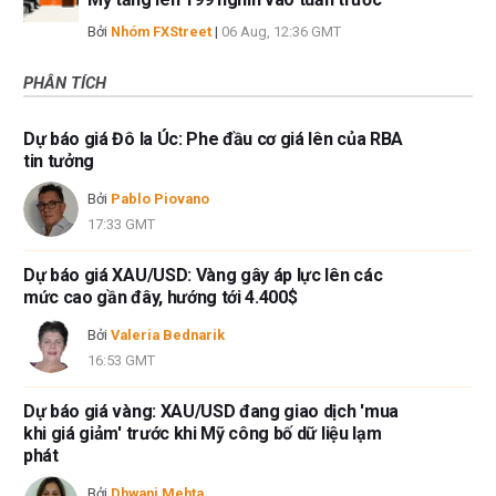
Bởi
Nhóm FXStreet
|
06 Aug, 12:36 GMT
PHÂN TÍCH
Dự báo giá Đô la Úc: Phe đầu cơ giá lên của RBA
tin tưởng
Bởi
Pablo Piovano
17:33 GMT
Dự báo giá XAU/USD: Vàng gây áp lực lên các
mức cao gần đây, hướng tới 4.400$
Bởi
Valeria Bednarik
16:53 GMT
Dự báo giá vàng: XAU/USD đang giao dịch 'mua
khi giá giảm' trước khi Mỹ công bố dữ liệu lạm
phát
Bởi
Dhwani Mehta