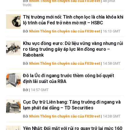
Bởi
Nhóm Thông tin chuyên sâu của FXStreet
|
48 phút
trước
này, ngoài từ FXStreet.
FXStreet và tác giả không cung cấp các đề xuất được cá nhân hóa. Tác
Thị trường mới nổi: Tính chọn lọc là chìa khóa khi
giả không cam đoan về tính chính xác, đầy đủ hoặc phù hợp của thông
lộ trình của Fed trở nên mờ mịt – HSBC
tin này. FXStreet và tác giả sẽ không chịu trách nhiệm về bất kỳ sai sót,
Bởi
Nhóm Thông tin chuyên sâu của FXStreet
|
16:13 GMT
thiếu sót hoặc bất kỳ tổn thất, thương tích hoặc thiệt hại nào phát sinh từ
thông tin này và việc hiển thị hoặc sử dụng thông tin này. Ngoại trừ các
Khu vực đồng euro: Dữ liệu vững vàng nhưng rủi
lỗi và thiếu sót.
ro tăng trưởng gây áp lực lên đồng euro –
Tác giả và FXStreet không phải là các cố vấn đầu tư đã đăng ký và không
Rabobank
có nội dung nào trong bài viết này nhằm mục đích tư vấn đầu tư.
Bởi
Nhóm Thông tin chuyên sâu của FXStreet
|
14:58 GMT
Đô la Úc đi ngang trước thềm công bố quyết
định lãi suất của RBA
Bởi
|
14:57 GMT
Cục Dự trữ Liên bang: Tăng trưởng đi ngang và
lạm phát dai dẳng – TD Securities
Bởi
Nhóm Thông tin chuyên sâu của FXStreet
|
14:38 GMT
Yên Nhật: Đối mặt với rủi ro quay trở lại mức 160