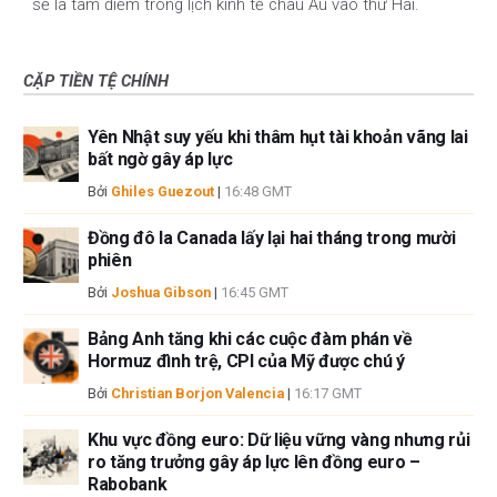
sẽ là tâm điểm trong lịch kinh tế châu Âu vào thứ Hai.
CẶP TIỀN TỆ CHÍNH
Yên Nhật suy yếu khi thâm hụt tài khoản vãng lai
bất ngờ gây áp lực
Bởi
Ghiles Guezout
|
16:48 GMT
Đồng đô la Canada lấy lại hai tháng trong mười
phiên
Bởi
Joshua Gibson
|
16:45 GMT
Bảng Anh tăng khi các cuộc đàm phán về
Hormuz đình trệ, CPI của Mỹ được chú ý
Bởi
Christian Borjon Valencia
|
16:17 GMT
Khu vực đồng euro: Dữ liệu vững vàng nhưng rủi
ro tăng trưởng gây áp lực lên đồng euro –
Rabobank