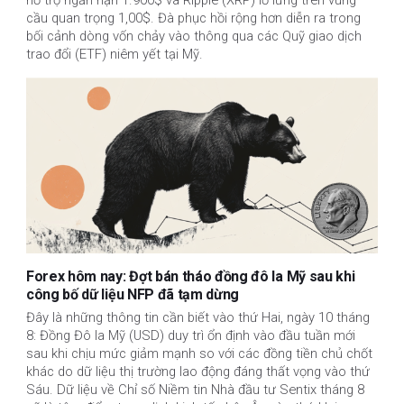
hỗ trợ ngắn hạn 1.900$ và Ripple (XRP) lơ lửng trên vùng
cầu quan trọng 1,00$. Đà phục hồi rộng hơn diễn ra trong
bối cảnh dòng vốn chảy vào thông qua các Quỹ giao dịch
trao đổi (ETF) niêm yết tại Mỹ.
Forex hôm nay: Đợt bán tháo đồng đô la Mỹ sau khi
công bố dữ liệu NFP đã tạm dừng
Đây là những thông tin cần biết vào thứ Hai, ngày 10 tháng
8: Đồng Đô la Mỹ (USD) duy trì ổn định vào đầu tuần mới
sau khi chịu mức giảm mạnh so với các đồng tiền chủ chốt
khác do dữ liệu thị trường lao động đáng thất vọng vào thứ
Sáu. Dữ liệu về Chỉ số Niềm tin Nhà đầu tư Sentix tháng 8