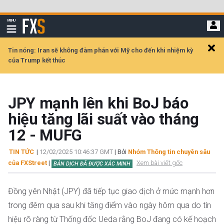
Bỏ
qua
FXStreet
MENU
để
Hiển
thị
đi
điều
hướng
đến
Tin nóng: Iran sẽ không đàm phán với Mỹ cho đến khi nhiệm kỳ
Clos
nội
của Trump kết thúc
alert
dung
chính
JPY mạnh lên khi BoJ báo
hiệu tăng lãi suất vào tháng
12 - MUFG
TIN TỨC
|
12/02/2025 10:46:37 GMT
| Bởi
Nhóm Thông tin chuyên sâu
của FXStreet
|
Xem bài viết gốc
BẢN DỊCH ĐÃ ĐƯỢC XÁC MINH
Đồng yên Nhật (JPY) đã tiếp tục giao dịch ở mức mạnh hơn
trong đêm qua sau khi tăng điểm vào ngày hôm qua do tín
hiệu rõ ràng từ Thống đốc Ueda rằng BoJ đang có kế hoạch