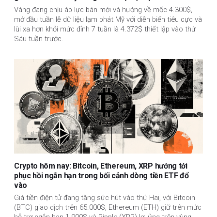
Vàng đang chịu áp lực bán mới và hướng về mốc 4.300$,
mở đầu tuần lễ dữ liệu lạm phát Mỹ với diễn biến tiêu cực và
lùi xa hơn khỏi mức đỉnh 7 tuần là 4.372$ thiết lập vào thứ
Sáu tuần trước.
Crypto hôm nay: Bitcoin, Ethereum, XRP hướng tới
phục hồi ngắn hạn trong bối cảnh dòng tiền ETF đổ
vào
Giá tiền điện tử đang tăng sức hút vào thứ Hai, với Bitcoin
(BTC) giao dịch trên 65.000$, Ethereum (ETH) giữ trên mức