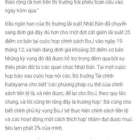
tháo rộng rãi hơn trên thị trường trái phiếu toàn cầu vào
ngày hôm qua."
Đầu ngắn hạn của thị trường lãi suất Nhật Bản đã chuyển
sang định giá đầy đủ hơn cho một đợt cắt giảm lãi suất 25
điểm cơ bản tại cuộc họp chính sách BoJ vào ngày 19
tháng 12, và hiện đang định giá khoảng 20 điểm cơ bản.
Những kỳ vọng đó đã được hỗ trợ trong đêm qua bởi sự
thiếu phản đối từ các quan chức Nhật Bản. Tại một cuộc
họp báo sau cuộc họp nội các, Bộ trưởng Tài chính
Katayama cho biết 'các phương pháp cụ thể của chính
sách tiền tệ là, và nên được, để lại cho BoJ, theo quy tắc
chung, và tôi cũng tin rằng đây là trường hợp'. Bà cũng cho
biết chính phủ kỳ vọng BoJ 'sẽ thực hiện chính sách tiền tệ
và các hoạt động một cách thích hợp' nhằm đạt được mục
tiêu lạm phát 2% của mình.