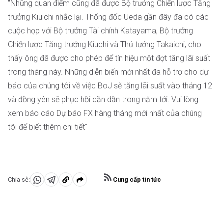
"Những quan điểm cũng đã được Bộ trưởng Chiến lược Tăng
trưởng Kiuichi nhắc lại. Thống đốc Ueda gần đây đã có các
cuộc họp với Bộ trưởng Tài chính Katayama, Bộ trưởng
Chiến lược Tăng trưởng Kiuchi và Thủ tướng Takaichi, cho
thấy ông đã được cho phép để tín hiệu một đợt tăng lãi suất
trong tháng này. Những diễn biến mới nhất đã hỗ trợ cho dự
báo của chúng tôi về việc BoJ sẽ tăng lãi suất vào tháng 12
và đồng yên sẽ phục hồi dần dần trong năm tới. Vui lòng
xem báo cáo Dự báo FX hàng tháng mới nhất của chúng
tôi để biết thêm chi tiết"
Cung cấp tin tức
Chia sẻ:
Chia
Chia
Sao
sẻ
sẻ
chép
vào
vào
vào