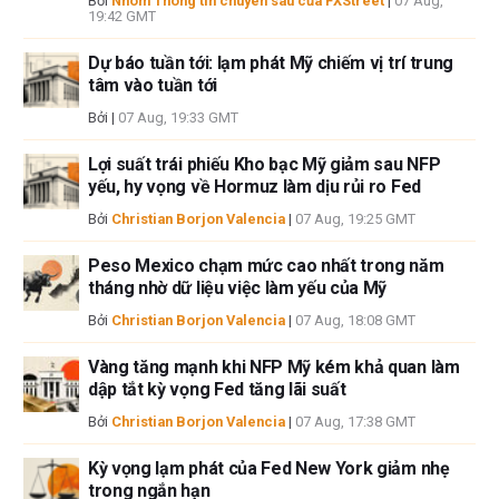
Bởi
Nhóm Thông tin chuyên sâu của FXStreet
|
07 Aug,
19:42 GMT
Nếu không được đề cập rõ ràng trong nội dung bài viết, tại thời điểm viết
bài, tác giả không nắm giữ vị thế nào đối với bất kỳ cổ phiếu nào được đề
Dự báo tuần tới: lạm phát Mỹ chiếm vị trí trung
cập trong bài viết này và không có quan hệ kinh doanh với bất kỳ công ty
tâm vào tuần tới
nào được đề cập. Tác giả không nhận được tiền công cho việc viết bài
Bởi
|
07 Aug, 19:33 GMT
này, ngoài từ FXStreet.
FXStreet và tác giả không cung cấp các đề xuất được cá nhân hóa. Tác
Lợi suất trái phiếu Kho bạc Mỹ giảm sau NFP
giả không cam đoan về tính chính xác, đầy đủ hoặc phù hợp của thông
yếu, hy vọng về Hormuz làm dịu rủi ro Fed
tin này. FXStreet và tác giả sẽ không chịu trách nhiệm về bất kỳ sai sót,
Bởi
Christian Borjon Valencia
|
07 Aug, 19:25 GMT
thiếu sót hoặc bất kỳ tổn thất, thương tích hoặc thiệt hại nào phát sinh từ
thông tin này và việc hiển thị hoặc sử dụng thông tin này. Ngoại trừ các
Peso Mexico chạm mức cao nhất trong năm
lỗi và thiếu sót.
tháng nhờ dữ liệu việc làm yếu của Mỹ
Tác giả và FXStreet không phải là các cố vấn đầu tư đã đăng ký và không
có nội dung nào trong bài viết này nhằm mục đích tư vấn đầu tư.
Bởi
Christian Borjon Valencia
|
07 Aug, 18:08 GMT
Vàng tăng mạnh khi NFP Mỹ kém khả quan làm
dập tắt kỳ vọng Fed tăng lãi suất
Bởi
Christian Borjon Valencia
|
07 Aug, 17:38 GMT
Kỳ vọng lạm phát của Fed New York giảm nhẹ
trong ngắn hạn