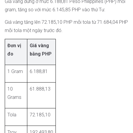
Giá vàng đứng ở mức 6.188,81 Peso Philippines (PHP) mỗi
gram, tăng so với mức 6.145,85 PHP vào thứ Tư.
Giá vàng tăng lên 72.185,10 PHP mỗi tola từ 71.684,04 PHP
mỗi tola một ngày trước đó.
Đơn vị
Giá vàng
đo
bằng PHP
1 Gram
6.188,81
10
61.888,13
Grams
Tola
72.185,10
Troy
192.493,80