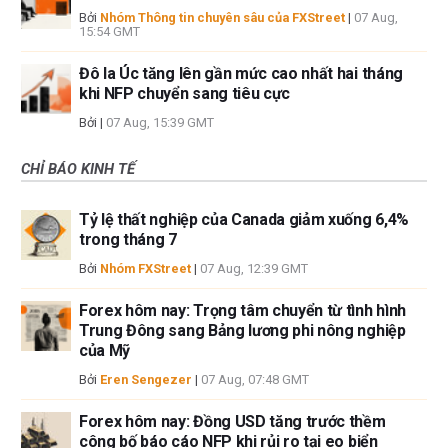
Bởi
Nhóm Thông tin chuyên sâu của FXStreet
|
07 Aug,
15:54 GMT
Đô la Úc tăng lên gần mức cao nhất hai tháng
khi NFP chuyển sang tiêu cực
Bởi
|
07 Aug, 15:39 GMT
CHỈ BÁO KINH TẾ
Tỷ lệ thất nghiệp của Canada giảm xuống 6,4%
trong tháng 7
Bởi
Nhóm FXStreet
|
07 Aug, 12:39 GMT
Forex hôm nay: Trọng tâm chuyển từ tình hình
Trung Đông sang Bảng lương phi nông nghiệp
của Mỹ
Bởi
Eren Sengezer
|
07 Aug, 07:48 GMT
Forex hôm nay: Đồng USD tăng trước thềm
công bố báo cáo NFP khi rủi ro tại eo biển