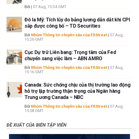
Bởi
|
07 Aug, 15:34 GMT
Đô la Mỹ: Tích lũy do bảng lương dẫn dắt khi CPI
sắp được công bố – TD Securities
Bởi
Nhóm Thông tin chuyên sâu của FXStreet
|
07 Aug,
15:26 GMT
Cục Dự trữ Liên bang: Trọng tâm của Fed
chuyển sang việc làm – ABN AMRO
Bởi
Nhóm Thông tin chuyên sâu của FXStreet
|
07 Aug,
15:16 GMT
Canada: Sức chống chịu của thị trường lao động
hỗ trợ lập trường thận trọng của Ngân hàng
Trung ương Canada – NBC
Bởi
Nhóm Thông tin chuyên sâu của FXStreet
|
07 Aug,
15:08 GMT
ĐỀ XUẤT CỦA BIÊN TẬP VIÊN