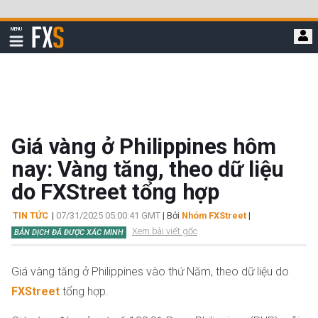
Bỏ
qua
FXStreet
MENU
để
Hiển
thị
đi
điều
hướng
đến
nội
dung
chính
Giá vàng ở Philippines hôm
nay: Vàng tăng, theo dữ liệu
do FXStreet tổng hợp
TIN TỨC
|
07/31/2025 05:00:41 GMT
| Bởi
Nhóm FXStreet
|
Xem bài viết gốc
BẢN DỊCH ĐÃ ĐƯỢC XÁC MINH
Giá vàng tăng ở Philippines vào thứ Năm, theo dữ liệu do
FXStreet
tổng hợp.