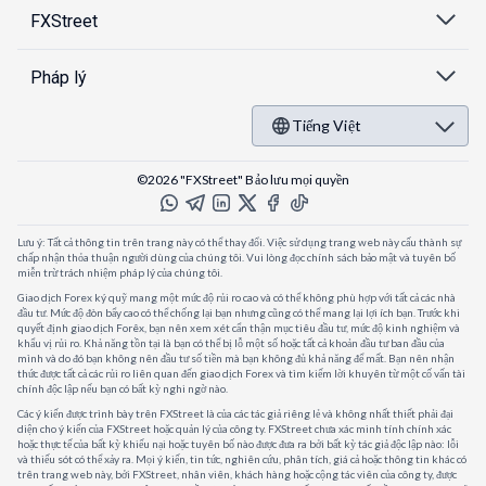
FXStreet
Pháp lý
Tiếng Việt
©2026 "FXStreet" Bảo lưu mọi quyền
Lưu ý: Tất cả thông tin trên trang này có thể thay đổi. Việc sử dụng trang web này cấu thành sự
chấp nhận thỏa thuận người dùng của chúng tôi. Vui lòng đọc chính sách bảo mật và tuyên bố
miễn trừ trách nhiệm pháp lý của chúng tôi.
Giao dịch Forex ký quỹ mang một mức độ rủi ro cao và có thể không phù hợp với tất cả các nhà
đầu tư. Mức độ đòn bẩy cao có thể chống lại bạn nhưng cũng có thể mang lại lợi ích bạn. Trước khi
quyết định giao dịch Forêx, bạn nên xem xét cẩn thận mục tiêu đầu tư, mức độ kinh nghiệm và
khẩu vị rủi ro. Khả năng tồn tại là bạn có thể bị lỗ một số hoặc tất cả khoản đầu tư ban đầu của
mình và do đó bạn không nên đầu tư số tiền mà bạn không đủ khả năng để mất. Bạn nên nhận
thức được tất cả các rủi ro liên quan đến giao dịch Forex và tìm kiếm lời khuyên từ một cố vấn tài
chính độc lập nếu bạn có bất kỳ nghi ngờ nào.
Các ý kiến được trình bày trên FXStreet là của các tác giả riêng lẻ và không nhất thiết phải đại
diện cho ý kiến của FXStreet hoặc quản lý của công ty. FXStreet chưa xác minh tính chính xác
hoặc thực tế của bất kỳ khiếu nại hoặc tuyên bố nào được đưa ra bởi bất kỳ tác giả độc lập nào: lỗi
và thiếu sót có thể xảy ra. Mọi ý kiến, tin tức, nghiên cứu, phân tích, giá cả hoặc thông tin khác có
trên trang web này, bởi FXStreet, nhân viên, khách hàng hoặc cộng tác viên của công ty, được