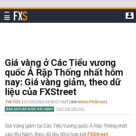
Bỏ
qua
FXStreet
MENU
để
Hiển
thị
đi
điều
hướng
đến
nội
dung
chính
Giá vàng ở Các Tiểu vương
quốc Ả Rập Thống nhất hôm
nay: Giá vàng giảm, theo dữ
liệu của FXStreet
TIN TỨC
|
07/09/2026 04:56:07 GMT
| Bởi
Nhóm FXStreet
|
Xem bài viết gốc
BẢN DỊCH ĐÃ ĐƯỢC XÁC MINH
Giá Vàng giảm tại Các Tiểu Vương quốc Ả Rập Thống nhất
vào thứ Năm, theo dữ liệu tổng hợp bởi
FXStreet
.