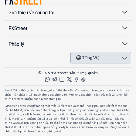
Giới thiệu về chúng tôi
FXStreet
Pháp lý
Tiếng Việt
©2026 "FXStreet" Bảo lưu mọi quyền
Lưu ý: Tất cả thông tin trên trang này có thể thay đổi. Việc sử dụng trang web này cấu thành sự
chấp nhận thỏa thuận người dùng của chúng tôi. Vui lòng đọc chính sách bảo mật và tuyên bố
miễn trừ trách nhiệm pháp lý của chúng tôi.
Giao dịch Forex ký quỹ mang một mức độ rủi ro cao và có thể không phù hợp với tất cả các nhà
đầu tư. Mức độ đòn bẩy cao có thể chống lại bạn nhưng cũng có thể mang lại lợi ích bạn. Trước khi
quyết định giao dịch Forêx, bạn nên xem xét cẩn thận mục tiêu đầu tư, mức độ kinh nghiệm và
khẩu vị rủi ro. Khả năng tồn tại là bạn có thể bị lỗ một số hoặc tất cả khoản đầu tư ban đầu của
mình và do đó bạn không nên đầu tư số tiền mà bạn không đủ khả năng để mất. Bạn nên nhận
thức được tất cả các rủi ro liên quan đến giao dịch Forex và tìm kiếm lời khuyên từ một cố vấn tài
chính độc lập nếu bạn có bất kỳ nghi ngờ nào.