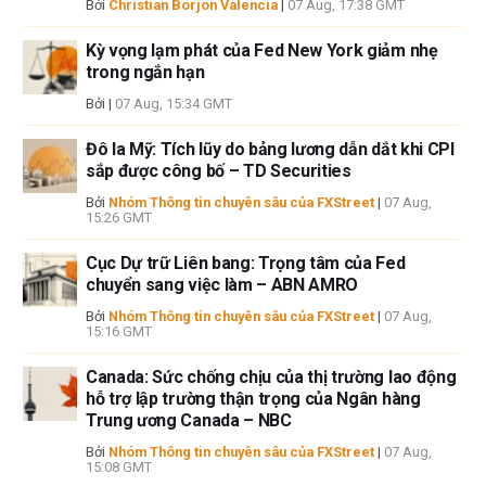
Bởi
Christian Borjon Valencia
|
07 Aug, 17:38 GMT
Kỳ vọng lạm phát của Fed New York giảm nhẹ
trong ngắn hạn
Bởi
|
07 Aug, 15:34 GMT
Đô la Mỹ: Tích lũy do bảng lương dẫn dắt khi CPI
sắp được công bố – TD Securities
Bởi
Nhóm Thông tin chuyên sâu của FXStreet
|
07 Aug,
15:26 GMT
Cục Dự trữ Liên bang: Trọng tâm của Fed
chuyển sang việc làm – ABN AMRO
Bởi
Nhóm Thông tin chuyên sâu của FXStreet
|
07 Aug,
15:16 GMT
Canada: Sức chống chịu của thị trường lao động
hỗ trợ lập trường thận trọng của Ngân hàng
Trung ương Canada – NBC
Bởi
Nhóm Thông tin chuyên sâu của FXStreet
|
07 Aug,
15:08 GMT