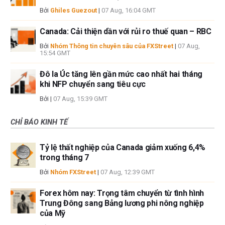
Bởi
Ghiles Guezout
|
07 Aug, 16:04 GMT
Canada: Cải thiện dần với rủi ro thuế quan – RBC
Bởi
Nhóm Thông tin chuyên sâu của FXStreet
|
07 Aug,
15:54 GMT
Đô la Úc tăng lên gần mức cao nhất hai tháng
khi NFP chuyển sang tiêu cực
Bởi
|
07 Aug, 15:39 GMT
CHỈ BÁO KINH TẾ
Tỷ lệ thất nghiệp của Canada giảm xuống 6,4%
trong tháng 7
Bởi
Nhóm FXStreet
|
07 Aug, 12:39 GMT
Forex hôm nay: Trọng tâm chuyển từ tình hình
Trung Đông sang Bảng lương phi nông nghiệp
của Mỹ