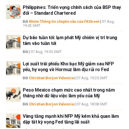
các tác giả và không nhất thiết phản ánh chính sách hoặc quan điểm
Philippines: Triển vọng chính sách của BSP thay
chính thức của FXStreet cũng như các nhà quảng cáo của nó. Tác giả
đổi – Standard Chartered
sẽ không chịu trách nhiệm về thông tin được tìm thấy ở cuối các liên kết
được đăng trên trang này.
Bởi
Nhóm Thông tin chuyên sâu của FXStreet
|
07 Aug,
19:42 GMT
Nếu không được đề cập rõ ràng trong nội dung bài viết, tại thời điểm viết
bài, tác giả không nắm giữ vị thế nào đối với bất kỳ cổ phiếu nào được đề
Dự báo tuần tới: lạm phát Mỹ chiếm vị trí trung
cập trong bài viết này và không có quan hệ kinh doanh với bất kỳ công ty
tâm vào tuần tới
nào được đề cập. Tác giả không nhận được tiền công cho việc viết bài
Bởi
|
07 Aug, 19:33 GMT
này, ngoài từ FXStreet.
FXStreet và tác giả không cung cấp các đề xuất được cá nhân hóa. Tác
Lợi suất trái phiếu Kho bạc Mỹ giảm sau NFP
giả không cam đoan về tính chính xác, đầy đủ hoặc phù hợp của thông
yếu, hy vọng về Hormuz làm dịu rủi ro Fed
tin này. FXStreet và tác giả sẽ không chịu trách nhiệm về bất kỳ sai sót,
Bởi
Christian Borjon Valencia
|
07 Aug, 19:25 GMT
thiếu sót hoặc bất kỳ tổn thất, thương tích hoặc thiệt hại nào phát sinh từ
thông tin này và việc hiển thị hoặc sử dụng thông tin này. Ngoại trừ các
Peso Mexico chạm mức cao nhất trong năm
lỗi và thiếu sót.
tháng nhờ dữ liệu việc làm yếu của Mỹ
Tác giả và FXStreet không phải là các cố vấn đầu tư đã đăng ký và không
có nội dung nào trong bài viết này nhằm mục đích tư vấn đầu tư.
Bởi
Christian Borjon Valencia
|
07 Aug, 18:08 GMT
Vàng tăng mạnh khi NFP Mỹ kém khả quan làm
dập tắt kỳ vọng Fed tăng lãi suất