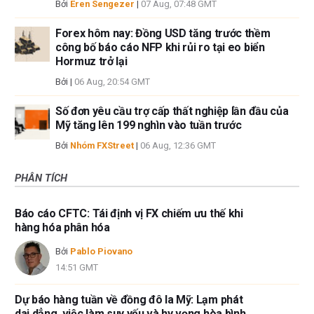
Bởi
Eren Sengezer
|
07 Aug, 07:48 GMT
Forex hôm nay: Đồng USD tăng trước thềm
công bố báo cáo NFP khi rủi ro tại eo biển
Hormuz trở lại
Bởi
|
06 Aug, 20:54 GMT
Số đơn yêu cầu trợ cấp thất nghiệp lần đầu của
Mỹ tăng lên 199 nghìn vào tuần trước
Bởi
Nhóm FXStreet
|
06 Aug, 12:36 GMT
PHÂN TÍCH
Báo cáo CFTC: Tái định vị FX chiếm ưu thế khi
hàng hóa phân hóa
Bởi
Pablo Piovano
14:51 GMT
Dự báo hàng tuần về đồng đô la Mỹ: Lạm phát
dai dẳng, việc làm suy yếu và hy vọng hòa bình