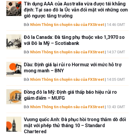
Tín dụng AAA của Australia vừa được tái khẳng
định: Tại sao đô la Úc vẫn đối mặt với những cơn
gió ngược tăng trưởng
Bởi
Nhóm Thông tin chuyên sâu của FXStreet
|
14:46 GMT
Đô la Canada: Đà tăng phụ thuộc vào 1,3970 so
với Đô la Mỹ – Scotiabank
Bởi
Nhóm Thông tin chuyên sâu của FXStreet
|
14:37 GMT
Dầu: Định giá lại rủi ro Hormuz với mức hỗ trợ
mong manh – BNY
Bởi
Nhóm Thông tin chuyên sâu của FXStreet
|
14:05 GMT
Đồng đô la Mỹ: Định giá thấp báo hiệu rủi ro
giảm điểm – MUFG
Bởi
Nhóm Thông tin chuyên sâu của FXStreet
|
13:43 GMT
Vương quốc Anh: Đà phục hồi trong thăm dò đối
mặt với phép thử tháng 10 – Standard
Chartered