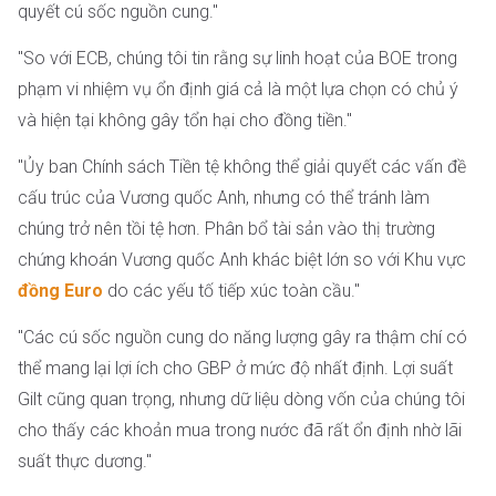
quyết cú sốc nguồn cung."
"So với ECB, chúng tôi tin rằng sự linh hoạt của BOE trong
phạm vi nhiệm vụ ổn định giá cả là một lựa chọn có chủ ý
và hiện tại không gây tổn hại cho đồng tiền."
"Ủy ban Chính sách Tiền tệ không thể giải quyết các vấn đề
cấu trúc của Vương quốc Anh, nhưng có thể tránh làm
chúng trở nên tồi tệ hơn. Phân bổ tài sản vào thị trường
chứng khoán Vương quốc Anh khác biệt lớn so với Khu vực
đồng Euro
do các yếu tố tiếp xúc toàn cầu."
"Các cú sốc nguồn cung do năng lượng gây ra thậm chí có
thể mang lại lợi ích cho GBP ở mức độ nhất định. Lợi suất
Gilt cũng quan trọng, nhưng dữ liệu dòng vốn của chúng tôi
cho thấy các khoản mua trong nước đã rất ổn định nhờ lãi
suất thực dương."