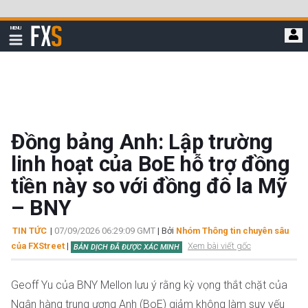
Bỏ
qua
FXStreet
MENU
để
Hiển
thị
đi
điều
hướng
đến
nội
dung
chính
Đồng bảng Anh: Lập trường
linh hoạt của BoE hỗ trợ đồng
tiền này so với đồng đô la Mỹ
– BNY
TIN TỨC
|
07/09/2026 06:29:09 GMT
| Bởi
Nhóm Thông tin chuyên sâu
của FXStreet
|
Xem bài viết gốc
BẢN DỊCH ĐÃ ĐƯỢC XÁC MINH
Geoff Yu của BNY Mellon lưu ý rằng kỳ vọng thắt chặt của
Ngân hàng trung ương Anh (BoE) giảm không làm suy yếu