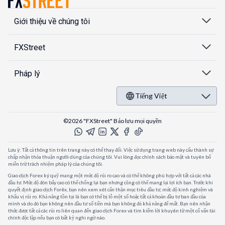
Giới thiệu về chúng tôi
FXStreet
Pháp lý
Tiếng Việt
©2026 "FXStreet" Bảo lưu mọi quyền
Lưu ý: Tất cả thông tin trên trang này có thể thay đổi. Việc sử dụng trang web này cấu thành sự
chấp nhận thỏa thuận người dùng của chúng tôi. Vui lòng đọc chính sách bảo mật và tuyên bố
miễn trừ trách nhiệm pháp lý của chúng tôi.
Giao dịch Forex ký quỹ mang một mức độ rủi ro cao và có thể không phù hợp với tất cả các nhà
đầu tư. Mức độ đòn bẩy cao có thể chống lại bạn nhưng cũng có thể mang lại lợi ích bạn. Trước khi
quyết định giao dịch Forêx, bạn nên xem xét cẩn thận mục tiêu đầu tư, mức độ kinh nghiệm và
khẩu vị rủi ro. Khả năng tồn tại là bạn có thể bị lỗ một số hoặc tất cả khoản đầu tư ban đầu của
mình và do đó bạn không nên đầu tư số tiền mà bạn không đủ khả năng để mất. Bạn nên nhận
thức được tất cả các rủi ro liên quan đến giao dịch Forex và tìm kiếm lời khuyên từ một cố vấn tài
chính độc lập nếu bạn có bất kỳ nghi ngờ nào.