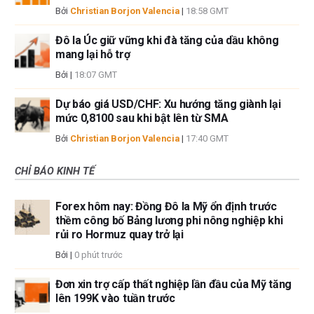
Bởi
Christian Borjon Valencia
|
18:58 GMT
Đô la Úc giữ vững khi đà tăng của dầu không
mang lại hỗ trợ
Bởi
|
18:07 GMT
Dự báo giá USD/CHF: Xu hướng tăng giành lại
mức 0,8100 sau khi bật lên từ SMA
Bởi
Christian Borjon Valencia
|
17:40 GMT
CHỈ BÁO KINH TẾ
Forex hôm nay: Đồng Đô la Mỹ ổn định trước
thềm công bố Bảng lương phi nông nghiệp khi
rủi ro Hormuz quay trở lại
Bởi
|
0 phút trước
Đơn xin trợ cấp thất nghiệp lần đầu của Mỹ tăng
lên 199K vào tuần trước