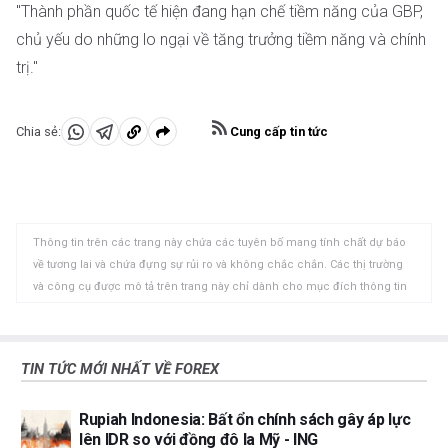
"Thành phần quốc tế hiện đang hạn chế tiềm năng của GBP,
chủ yếu do những lo ngại về tăng trưởng tiềm năng và chính
trị."
Cung cấp tin tức
Chia sẻ:
Chia
Chia
Sao
sẻ
sẻ
chép
vào
vào
vào
WhatsApp
Telegram
khay
Thông tin trên các trang này chứa các tuyên bố mang tính chất dự báo
nhớ
về tương lai và chứa đựng sự rủi ro và không chắc chắn. Các thị trường
tạm
và công cụ được mô tả trên trang này chỉ dành cho mục đích thông tin
và không phải là các khuyến nghị về việc mua hoặc bán các tài sản này.
Bạn nên tự nghiên cứu kỹ lưỡng trước khi đưa ra bất kỳ quyết định đầu tư
nào. FXStreet không đảm bảo rằng thông tin này không có lỗi, sai sót
TIN TỨC MỚI NHẤT VỀ FOREX
hoặc sai sót trọng yếu. FXStreet cũng không đảm bảo rằng thông tin này
có tính chất kịp thời. Việc đầu tư vào các thị trường mở chứa đựng nhiều
Rupiah Indonesia: Bất ổn chính sách gây áp lực
rủi ro, bao gồm việc mất tất cả hoặc một phần khoản đầu tư của bạn
lên IDR so với đồng đô la Mỹ - ING
cũng như sự đau khổ về cảm xúc. Tất cả các rủi ro, tổn thất và chi phí