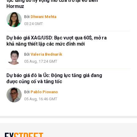
tục tăng do hy vọng mở cửa trở lại eo biển
Hormuz
Bởi
Dhwani Mehta
03:24 GMT
Dự báo giá XAG/USD: Bạc vượt qua 60$, mở ra
khả năng thiết lập các mức đỉnh mới
Bởi
Valeria Bednarik
05 Aug, 17:24 GMT
Dự báo giá đô la Úc: Động lực tăng giá đang
được củng cố và tăng tốc
Bởi
Pablo Piovano
05 Aug, 16:46 GMT