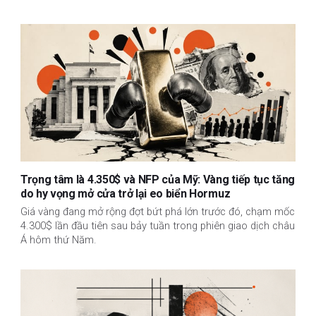
Trọng tâm là 4.350$ và NFP của Mỹ: Vàng tiếp tục tăng
do hy vọng mở cửa trở lại eo biển Hormuz
Giá vàng đang mở rộng đợt bứt phá lớn trước đó, chạm mốc
4.300$ lần đầu tiên sau bảy tuần trong phiên giao dịch châu
Á hôm thứ Năm.