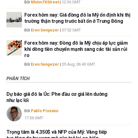
Bởi
Nhóm FXStreet
|
12:36 GMT
Forex hôm nay: Giá đồng đô la Mỹ ổn định khi thị
trường thận trọng trước bất ổn ở Trung Đông
Bởi
Eren Sengezer
|
07:52 GMT
Forex hôm nay: Đồng đô la Mỹ chịu áp lực giảm
khi dòng tiền chuyển mạnh sang các tài sản rủi
ro
Bởi
Eren Sengezer
|
05 Aug, 06:40 GMT
PHÂN TÍCH
Dự báo giá đô la Úc: Phe đầu cơ giá lên dường
như lạc lối
Bởi
Pablo Piovano
17:36 GMT
Trọng tâm là 4.350$ và NFP của Mỹ: Vàng tiếp