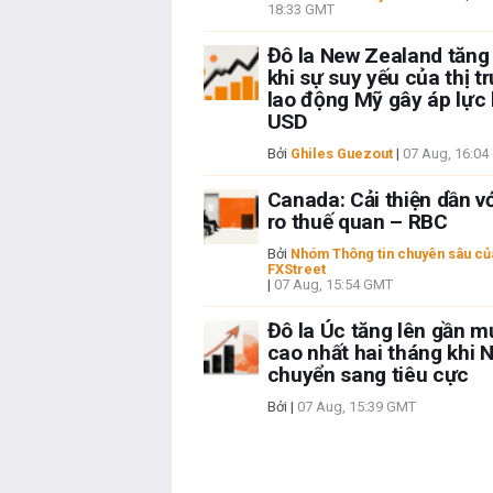
18:33 GMT
Đô la New Zealand tăng
khi sự suy yếu của thị t
lao động Mỹ gây áp lực 
USD
Bởi
Ghiles Guezout
|
07 Aug, 16:0
Canada: Cải thiện dần vớ
ro thuế quan – RBC
Bởi
Nhóm Thông tin chuyên sâu củ
FXStreet
|
07 Aug, 15:54 GMT
Đô la Úc tăng lên gần 
cao nhất hai tháng khi 
chuyển sang tiêu cực
Bởi
|
07 Aug, 15:39 GMT