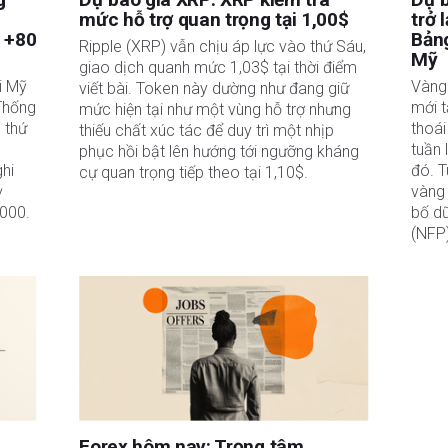
mức hỗ trợ quan trọng tại 1,00$
trở 
à +80
Bảng
Ripple (XRP) vẫn chịu áp lực vào thứ Sáu,
Mỹ
giao dịch quanh mức 1,03$ tại thời điểm
i Mỹ
Vàng
viết bài. Token này dường như đang giữ
Thống
mới t
mức hiện tại như một vùng hỗ trợ nhưng
 thứ
thoái
thiếu chất xúc tác để duy trì một nhịp
tuần 
phục hồi bật lên hướng tới ngưỡng kháng
ghi
đó. T
cự quan trọng tiếp theo tại 1,10$.
ỳ
vàng 
.000.
bố dữ
(NFP)
Forex hôm nay: Trọng tâm