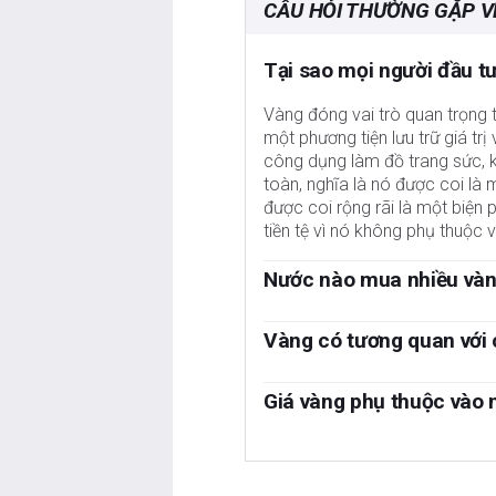
CÂU HỎI THƯỜNG GẶP V
Tại sao mọi người đầu t
Vàng đóng vai trò quan trọng t
một phương tiện lưu trữ giá tr
công dụng làm đồ trang sức, ki
toàn, nghĩa là nó được coi là 
được coi rộng rãi là một biện
tiền tệ vì nó không phụ thuộc 
Nước nào mua nhiều vàn
Ngân hàng trung ương là những
tiền của mình trong thời kỳ h
Vàng có tương quan với 
hóa dự trữ của mình và mua V
Vàng có mối tương quan nghịch
tế và đồng tiền. Dự trữ Vàng 
sản dự trữ và trú ẩn an toàn c
Giá vàng phụ thuộc vào 
một quốc gia. Theo dữ liệu từ
các nhà đầu tư và ngân hàng t
sung 1.136 tấn Vàng trị giá k
Giá có thể biến động do nhiều 
loạn. Vàng cũng có mối tương q
là mức mua hàng năm cao nhất
thoái kinh tế sâu có thể nhanh
thị trường chứng khoán có xu 
từ các nền kinh tế mới nổi nh
toàn của nó. Là một tài sản kh
thị trường rủi ro hơn có xu hướ