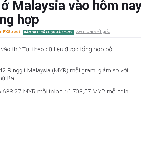
ở Malaysia vào hôm nay,
ổng hợp
Xem bài viết gốc
 FXStreet
|
BẢN DỊCH ĐÃ ĐƯỢC XÁC MINH
 vào thứ Tư, theo dữ liệu được tổng hợp bởi
2 Ringgit Malaysia (MYR) mỗi gram, giảm so với
hứ Ba.
.688,27 MYR mỗi tola từ 6.703,57 MYR mỗi tola