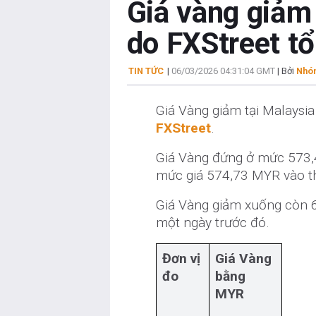
Giá vàng giảm 
do FXStreet t
TIN TỨC
|
06/03/2026 04:31:04 GMT
| Bởi
Nhóm
Giá Vàng giảm tại Malaysia
FXStreet
.
Giá Vàng đứng ở mức 573,4
mức giá 574,73 MYR vào t
Giá Vàng giảm xuống còn 6
một ngày trước đó.
Đơn vị
Giá Vàng
đo
bằng
MYR