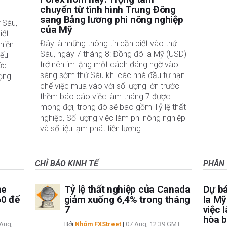
chuyển từ tình hình Trung Đông
sang Bảng lương phi nông nghiệp
 Sáu,
của Mỹ
iết
Đây là những thông tin cần biết vào thứ
hiện
Sáu, ngày 7 tháng 8: Đồng đô la Mỹ (USD)
iếu
trở nên im lặng một cách đáng ngờ vào
ức
sáng sớm thứ Sáu khi các nhà đầu tư hạn
rọng
chế việc mua vào với số lượng lớn trước
thềm báo cáo việc làm tháng 7 được
mong đợi, trong đó sẽ bao gồm Tỷ lệ thất
nghiệp, Số lượng việc làm phi nông nghiệp
và số liệu lạm phát tiền lương.
CHỈ BÁO KINH TẾ
PHÂN 
he
Tỷ lệ thất nghiệp của Canada
Dự bá
60 để
giảm xuống 6,4% trong tháng
la Mỹ
7
việc 
hòa b
Aug,
Bởi
Nhóm FXStreet
|
07 Aug, 12:39 GMT