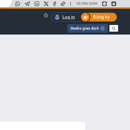
|
TẢI ỨNG DỤNG
Đăng ký
Log in
Studio giao dịch