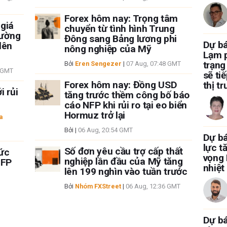
Forex hôm nay: Trọng tâm
 giá
chuyển từ tình hình Trung
rường
Đông sang Bảng lương phi
Dự b
lên
nông nghiệp của Mỹ
Lạm p
trạng
Bởi
Eren Sengezer
|
07 Aug, 07:48 GMT
4 GMT
sẽ ti
Forex hôm nay: Đồng USD
thị t
i rủi
tăng trước thềm công bố báo
cáo NFP khi rủi ro tại eo biển
Hormuz trở lại
a
Bởi
|
06 Aug, 20:54 GMT
Dự bá
lực t
Số đơn yêu cầu trợ cấp thất
mức
vọng 
nghiệp lần đầu của Mỹ tăng
NFP
nhiệt
lên 199 nghìn vào tuần trước
Bởi
Nhóm FXStreet
|
06 Aug, 12:36 GMT
Dự bá