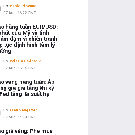
Bởi
Pablo Piovano
07 Aug, 16:22 GMT
áo hàng tuần EUR/USD:
hát của Mỹ và tình
 ảm đạm vì chiến tranh
ếp tục định hình tâm lý
rường
Bởi
Valeria Bednarik
07 Aug, 15:15 GMT
o vàng hàng tuần: Áp
ăng giá gia tăng khi kỳ
Fed tăng lãi suất hạ
Bởi
Eren Sengezer
07 Aug, 14:24 GMT
o giá vàng: Phe mua