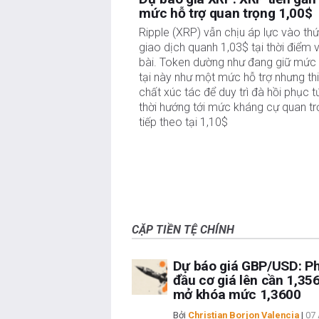
mức hỗ trợ quan trọng 1,00$
Ripple (XRP) vẫn chịu áp lực vào thứ
giao dịch quanh 1,03$ tại thời điểm v
bài. Token dường như đang giữ mức 
tại này như một mức hỗ trợ nhưng th
chất xúc tác để duy trì đà hồi phục t
thời hướng tới mức kháng cự quan t
tiếp theo tại 1,10$
CẶP TIỀN TỆ CHÍNH
Dự báo giá GBP/USD: P
đầu cơ giá lên cần 1,35
mở khóa mức 1,3600
Bởi
Christian Borjon Valencia
|
07 