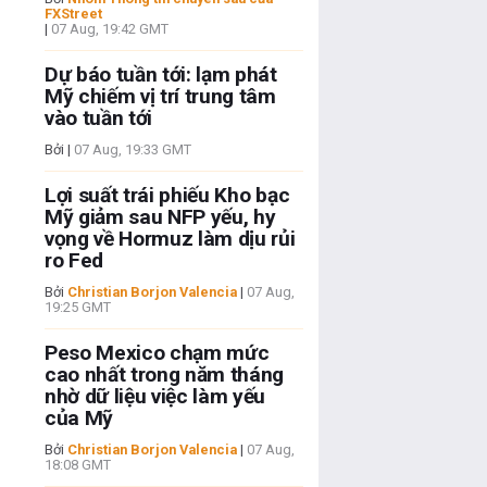
FXStreet
|
07 Aug, 19:42 GMT
Dự báo tuần tới: lạm phát
Mỹ chiếm vị trí trung tâm
vào tuần tới
Bởi
|
07 Aug, 19:33 GMT
Lợi suất trái phiếu Kho bạc
Mỹ giảm sau NFP yếu, hy
vọng về Hormuz làm dịu rủi
ro Fed
Bởi
Christian Borjon Valencia
|
07 Aug,
19:25 GMT
Peso Mexico chạm mức
cao nhất trong năm tháng
nhờ dữ liệu việc làm yếu
của Mỹ
Bởi
Christian Borjon Valencia
|
07 Aug,
18:08 GMT