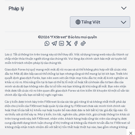
Pháp lý
Tiếng Việt
©2026 "FXStreet" Bảo lưu mọi quyền
Lưu ý: Tất cả thông tin trên trang này có thể thay đổi. Việc sử dụng trang web này cấu thành sự
chấp nhận thỏa thuận người dùng của chúng tôi. Vui lòng đọc chính sách bảo mật và tuyên bố
miễn trừ trách nhiệm pháp lý của chúng tôi.
Giao dịch Forex ký quỹ mang một mức độ rủi ro cao và có thể không phù hợp với tất cả các nhà
đầu tư. Mức độ đòn bẩy cao có thể chống lại bạn nhưng cũng có thể mang lại lợi ích bạn. Trước khi
quyết định giao dịch Forêx, bạn nên xem xét cẩn thận mục tiêu đầu tư, mức độ kinh nghiệm và
khẩu vị rủi ro. Khả năng tồn tại là bạn có thể bị lỗ một số hoặc tất cả khoản đầu tư ban đầu của
mình và do đó bạn không nên đầu tư số tiền mà bạn không đủ khả năng để mất. Bạn nên nhận
thức được tất cả các rủi ro liên quan đến giao dịch Forex và tìm kiếm lời khuyên từ một cố vấn tài
chính độc lập nếu bạn có bất kỳ nghi ngờ nào.
Các ý kiến được trình bày trên FXStreet là của các tác giả riêng lẻ và không nhất thiết phải đại
diện cho ý kiến của FXStreet hoặc quản lý của công ty. FXStreet chưa xác minh tính chính xác
hoặc thực tế của bất kỳ khiếu nại hoặc tuyên bố nào được đưa ra bởi bất kỳ tác giả độc lập nào: lỗi
và thiếu sót có thể xảy ra. Mọi ý kiến, tin tức, nghiên cứu, phân tích, giá cả hoặc thông tin khác có
trên trang web này, bởi FXStreet, nhân viên, khách hàng hoặc cộng tác viên của công ty, được
cung cấp dưới dạng bình luận chung về thị trường và không cấu thành tư vấn đầu tư. FXStreet sẽ
không chấp nhận trách nhiệm đối với bất kỳ tổn thất hoặc thiệt hại nào, bao gồm nhưng không
giới hạn, bất kỳ tổn thất lợi nhuận nào, có thể phát sinh trực tiếp hoặc gián tiếp từ việc sử dụng