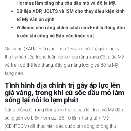
Hormuz làm tăng nhu cầu dầu mỏ và đô la Mỹ.
Dữ liệu ADP, JOLTS và ISM cho thấy điều kiện kinh
tế Mỹ vẫn ổn định.
Williams cho rằng chính sách của Fed là đúng đắn
trước khi công bố Báo cáo khảo sát.
Giá vàng (XAU/USD) giảm hơn 1% vào thứ Tư, giảm ngày
thứ hai liên tiếp trong tuần do lo ngại rằng xung đột giữa Mỹ
và Iran có thể leo thang, đẩy giá năng lượng và đô la Mỹ
tăng cao.
Tình hình địa chính trị gây áp lực lên
giá vàng, trong khi cú sốc dầu mỏ làm
sống lại nỗi lo lạm phát
Căng thẳng ở Trung Đông leo thang sau khi Iran và Mỹ đấu
súng gần eo biển Hormuz. Bộ Tư lệnh Trung tâm Mỹ
(CENTCOM) đã thực hiện các cuộc tấn công phòng thủ