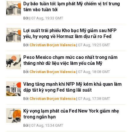
Dự báo tuần tới: lạm phát Mỹ chiếm vị trí trung
cập trong bài viết này và không có quan hệ kinh doanh với bất kỳ công ty
tâm vào tuần tới
nào được đề cập. Tác giả không nhận được tiền công cho việc viết bài
Bởi
|
07 Aug, 19:33 GMT
này, ngoài từ FXStreet.
FXStreet và tác giả không cung cấp các đề xuất được cá nhân hóa. Tác
Lợi suất trái phiếu Kho bạc Mỹ giảm sau NFP
giả không cam đoan về tính chính xác, đầy đủ hoặc phù hợp của thông
yếu, hy vọng về Hormuz làm dịu rủi ro Fed
tin này. FXStreet và tác giả sẽ không chịu trách nhiệm về bất kỳ sai sót,
Bởi
Christian Borjon Valencia
|
07 Aug, 19:25 GMT
thiếu sót hoặc bất kỳ tổn thất, thương tích hoặc thiệt hại nào phát sinh từ
thông tin này và việc hiển thị hoặc sử dụng thông tin này. Ngoại trừ các
Peso Mexico chạm mức cao nhất trong năm
lỗi và thiếu sót.
tháng nhờ dữ liệu việc làm yếu của Mỹ
Tác giả và FXStreet không phải là các cố vấn đầu tư đã đăng ký và không
có nội dung nào trong bài viết này nhằm mục đích tư vấn đầu tư.
Bởi
Christian Borjon Valencia
|
07 Aug, 18:08 GMT
Vàng tăng mạnh khi NFP Mỹ kém khả quan làm
dập tắt kỳ vọng Fed tăng lãi suất
Bởi
Christian Borjon Valencia
|
07 Aug, 17:38 GMT
Kỳ vọng lạm phát của Fed New York giảm nhẹ
trong ngắn hạn
Bởi
|
07 Aug, 15:34 GMT