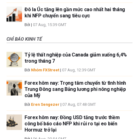
Đô la Úc tăng lên gần mức cao nhất hai tháng
khi NFP chuyển sang tiêu cực
Bởi
|
07 Aug, 15:39 GMT
CHỈ BÁO KINH TẾ
Tỷ lệ thất nghiệp của Canada giảm xuống 6,4%
trong tháng 7
Bởi
Nhóm FXStreet
|
07 Aug, 12:39 GMT
Forex hôm nay: Trọng tâm chuyển từ tình hình
Trung Đông sang Bảng lương phi nông nghiệp
của Mỹ
Bởi
Eren Sengezer
|
07 Aug, 07:48 GMT
Forex hôm nay: Đồng USD tăng trước thềm
công bố báo cáo NFP khi rủi ro tại eo biển
Hormuz trở lại
Bởi
|
06 Aug, 20:54 GMT