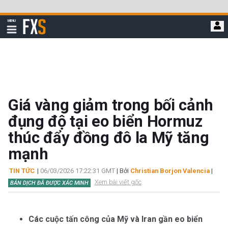
Bỏ
qua
FXStreet
MENU
để
Hiển
thị
đi
điều
hướng
đến
nội
dung
chính
Giá vàng giảm trong bối cảnh
đụng độ tại eo biển Hormuz
thúc đẩy đồng đô la Mỹ tăng
mạnh
TIN TỨC
|
06/03/2026 17:22:31 GMT
| Bởi
Christian Borjon Valencia
|
Xem bài viết gốc
BẢN DỊCH ĐÃ ĐƯỢC XÁC MINH
Các cuộc tấn công của Mỹ và Iran gần eo biển