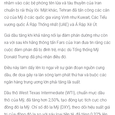
nhằm vào các bệ phóng tên lửa và tàu thuyền của Iran
chuẩn bị rải thủy lôi. Mặt khác, Tehran đã tấn công các căn
cứ của Mỹ ở các quốc gia vùng Vịnh như Kuwait, Các Tiểu
vương quốc Ả Rập Thống nhất (UAE) và Ả Rập Xê Út.
Giá dầu tăng khi khả năng nối lại đàm phán dường như còn
xa vời sau khi hãng thông tấn Fars của Iran đưa tin rằng các
cuộc đàm phán đã bị đình trệ, mặc dù Tổng thống Mỹ
Donald Trump đã phủ nhận điều đó.
Điều này làm dấy lên lo ngại về sự gián đoạn nguồn cung
dầu, đe dọa gây ra làn sóng lạm phát thứ hai và buộc các
ngân hàng trung ương lớn phải tăng lãi suất.
Dầu thô West Texas Intermediate (WTI), chuẩn mực dầu
thô của Mỹ, đã tăng hơn 2,50%, tạo động lực tích cực cho
đồng đô la Mỹ. Chỉ số đô la Mỹ (DXY), theo dõi hiệu suất giá
trị của đồng đô la so với sáu loại tiền tệ, đã tăng 0,32% lên