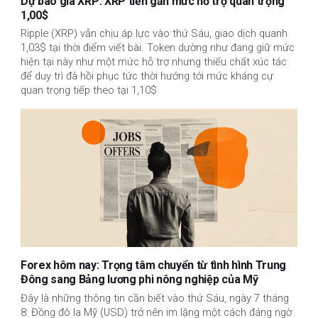
Dự báo giá XRP: XRP tiến gần mức hỗ trợ quan trọng
1,00$
Ripple (XRP) vẫn chịu áp lực vào thứ Sáu, giao dịch quanh
1,03$ tại thời điểm viết bài. Token dường như đang giữ mức
hiện tại này như một mức hỗ trợ nhưng thiếu chất xúc tác
để duy trì đà hồi phục tức thời hướng tới mức kháng cự
quan trọng tiếp theo tại 1,10$
Forex hôm nay: Trọng tâm chuyển từ tình hình Trung
Đông sang Bảng lương phi nông nghiệp của Mỹ
Đây là những thông tin cần biết vào thứ Sáu, ngày 7 tháng
8: Đồng đô la Mỹ (USD) trở nên im lặng một cách đáng ngờ