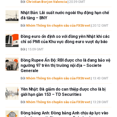
thiếu sót hoặc bất kỳ tổn thất, thương tích hoặc thiệt hại nào phát sinh từ
Bởi
Christian Borjon Valencia
|
20:39 GMT
thông tin này và việc hiển thị hoặc sử dụng thông tin này. Ngoại trừ các
lỗi và thiếu sót.
Nhật Bản: Lãi suất nước ngoài thụ động hạn chế
đà tăng – BNY
Tác giả và FXStreet không phải là các cố vấn đầu tư đã đăng ký và không
có nội dung nào trong bài viết này nhằm mục đích tư vấn đầu tư.
Bởi
Nhóm Thông tin chuyên sâu của FXStreet
|
20:12 GMT
Đồng euro ổn định so với đồng yên Nhật khi các
chỉ số PMI của Khu vực đồng euro vượt dự báo
Bởi
|
15:09 GMT
Đồng Rupee Ấn Độ: RBI được cho là đang bảo vệ
ngưỡng 97 trên thị trường nội địa – Societe
Generale
Bởi
Nhóm Thông tin chuyên sâu của FXStreet
|
13:43 GMT
Yên Nhật: Đà giảm do can thiệp được cho là bị
giới hạn gần 153 – TD Securities
Bởi
Nhóm Thông tin chuyên sâu của FXStreet
|
13:28 GMT
Đồng bảng Anh: Đồng bảng Anh chịu áp lực vào