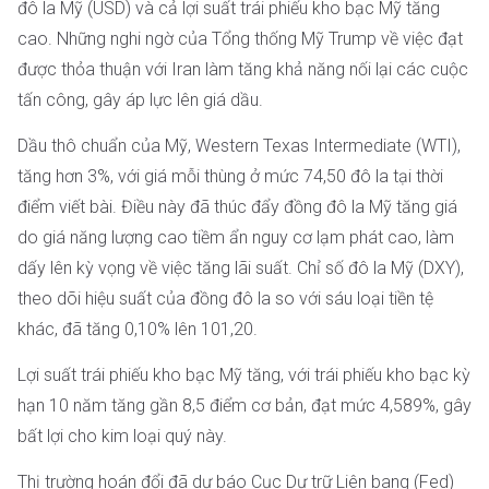
đô la Mỹ (USD) và cả lợi suất trái phiếu kho bạc Mỹ tăng
cao. Những nghi ngờ của Tổng thống Mỹ Trump về việc đạt
được thỏa thuận với Iran làm tăng khả năng nối lại các cuộc
tấn công, gây áp lực lên giá dầu.
Dầu thô chuẩn của Mỹ, Western Texas Intermediate (WTI),
tăng hơn 3%, với giá mỗi thùng ở mức 74,50 đô la tại thời
điểm viết bài. Điều này đã thúc đẩy đồng đô la Mỹ tăng giá
do giá năng lượng cao tiềm ẩn nguy cơ lạm phát cao, làm
dấy lên kỳ vọng về việc tăng lãi suất. Chỉ số đô la Mỹ (DXY),
theo dõi hiệu suất của đồng đô la so với sáu loại tiền tệ
khác, đã tăng 0,10% lên 101,20.
Lợi suất trái phiếu kho bạc Mỹ tăng, với trái phiếu kho bạc kỳ
hạn 10 năm tăng gần 8,5 điểm cơ bản, đạt mức 4,589%, gây
bất lợi cho kim loại quý này.
Thị trường hoán đổi đã dự báo Cục Dự trữ Liên bang (Fed)