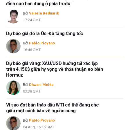
đỉnh cao hơn đang ở phía trước
Bởi
Valeria Bednarik
17:24 GMT
Dự báo giá đô la Úc: Đà tăng tăng tốc
Bởi
Pablo Piovano
16:46 GMT
Dự báo giá vàng: XAU/USD hướng tới xác lập
trên 4.150$ giữa hy vọng về thỏa thuận eo biển
Hormuz
Bởi
Dhwani Mehta
03:38 GMT
Vì sao đợt bán tháo dầu WTI có thể đang che
giấu một cảnh báo về nguồn cung
Bởi
Pablo Piovano
04 Aug, 16:15 GMT