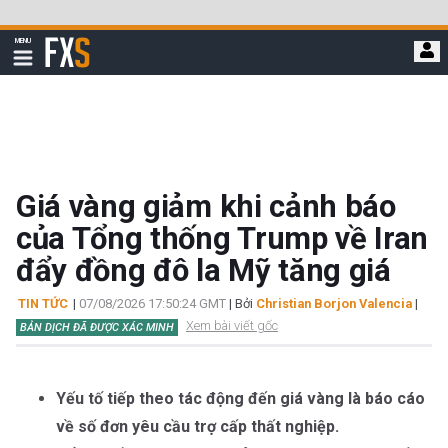
Bỏ
qua
FXStreet
MENU
để
Hiển
thị
đi
điều
hướng
đến
nội
dung
chính
Giá vàng giảm khi cảnh báo
của Tổng thống Trump về Iran
đẩy đồng đô la Mỹ tăng giá
TIN TỨC
|
07/08/2026 17:50:24 GMT
| Bởi
Christian Borjon Valencia
|
Xem bài viết gốc
BẢN DỊCH ĐÃ ĐƯỢC XÁC MINH
Yếu tố tiếp theo tác động đến giá vàng là báo cáo
về số đơn yêu cầu trợ cấp thất nghiệp.