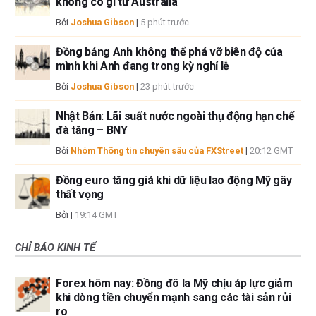
không có gì từ Australia
Bởi
Joshua Gibson
|
5 phút trước
Đồng bảng Anh không thể phá vỡ biên độ của
mình khi Anh đang trong kỳ nghỉ lễ
Bởi
Joshua Gibson
|
23 phút trước
Nhật Bản: Lãi suất nước ngoài thụ động hạn chế
đà tăng – BNY
Bởi
Nhóm Thông tin chuyên sâu của FXStreet
|
20:12 GMT
Đồng euro tăng giá khi dữ liệu lao động Mỹ gây
thất vọng
Bởi
|
19:14 GMT
CHỈ BÁO KINH TẾ
Forex hôm nay: Đồng đô la Mỹ chịu áp lực giảm
khi dòng tiền chuyển mạnh sang các tài sản rủi
ro