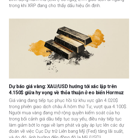
trong khi XRP đang cho thấy dấu hiệu ổn định.
Dự báo giá vàng: XAU/USD hướng tới xác lập trên
4.150$ giữa hy vọng về thỏa thuận ở eo biển Hormuz
Giá vàng đang tiếp tục phục hồi từ khu vực gần 4.020$
trong phiên giao dịch châu Á hôm thứ Tư, vượt qua 4.100$.
Người mua vàng đang mở rộng quyền kiểm soát của họ
trong bối cảnh giá dầu tiếp tục suy yếu, điều này tiếp tục
làm giảm bớt lo ngại về lạm phát và gây áp lực lên các dự
đoán về việc Cục Dự trữ Liên bang Mỹ (Fed) tăng lãi suất,
và do đó, ảnh hưởng đến đồng đô la Mỹ (USD).