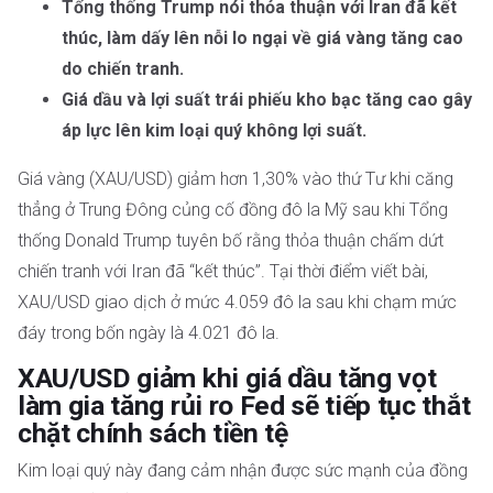
Tổng thống Trump nói thỏa thuận với Iran đã kết
thúc, làm dấy lên nỗi lo ngại về giá vàng tăng cao
do chiến tranh.
Giá dầu và lợi suất trái phiếu kho bạc tăng cao gây
áp lực lên kim loại quý không lợi suất.
Giá vàng (XAU/USD) giảm hơn 1,30% vào thứ Tư khi căng
thẳng ở Trung Đông củng cố đồng đô la Mỹ sau khi Tổng
thống Donald Trump tuyên bố rằng thỏa thuận chấm dứt
chiến tranh với Iran đã “kết thúc”. Tại thời điểm viết bài,
XAU/USD giao dịch ở mức 4.059 đô la sau khi chạm mức
đáy trong bốn ngày là 4.021 đô la.
XAU/USD giảm khi giá dầu tăng vọt
làm gia tăng rủi ro Fed sẽ tiếp tục thắt
chặt chính sách tiền tệ
Kim loại quý này đang cảm nhận được sức mạnh của đồng