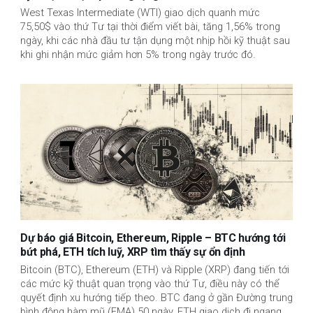
West Texas Intermediate (WTI) giao dịch quanh mức
75,50$ vào thứ Tư tại thời điểm viết bài, tăng 1,56% trong
ngày, khi các nhà đầu tư tận dụng một nhịp hồi kỹ thuật sau
khi ghi nhận mức giảm hơn 5% trong ngày trước đó.
Dự báo giá Bitcoin, Ethereum, Ripple – BTC hướng tới
bứt phá, ETH tích luỹ, XRP tìm thấy sự ổn định
Bitcoin (BTC), Ethereum (ETH) và Ripple (XRP) đang tiến tới
các mức kỹ thuật quan trọng vào thứ Tư, điều này có thể
quyết định xu hướng tiếp theo. BTC đang ở gần Đường trung
bình động hàm mũ (EMA) 50 ngày, ETH giao dịch đi ngang