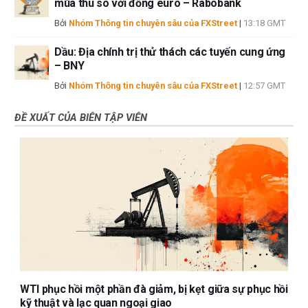
mùa thu so với đồng euro – Rabobank
Bởi
Nhóm Thông tin chuyên sâu của FXStreet
|
13:18 GMT
Dầu: Địa chính trị thử thách các tuyến cung ứng
– BNY
Bởi
Nhóm Thông tin chuyên sâu của FXStreet
|
12:57 GMT
ĐỀ XUẤT CỦA BIÊN TẬP VIÊN
WTI phục hồi một phần đà giảm, bị kẹt giữa sự phục hồi
kỹ thuật và lạc quan ngoại giao